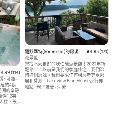
現在是我們
冒險的時候
Cumber
分鐘路程
分鐘路程
性價比
·
有樂趣（
對釣魚感
的度假勝
 分）
在肯塔基
薩默塞特(Somerset)的房源
從 171 則評價中獲得 4
4.85 (171)
地區， 
湖景藍
您找不到更好的坎伯蘭湖景觀！2022年新
翻修！！以前是我們的家庭住宅，我們珍
從 114 則評價中獲得 4.99 的平均評分（滿分 5 分）
4.99 (114)
惜這個房源。我們要求任何租房者尊重鄰
房~可通往
居和房源。Lakeview Blue House步行即可
個新建的4臥
抵達坎伯蘭湖、幾間餐廳、加油站和一家
地點
·
親子友善
·
河流
蘭湖的寧靜
酒類商店。房源附近有季節性開放的公共
坡僅1.2英
船坡道，直接從房源上山，附近還有許多
入住，設
其他地方，包括Waitsboro、Burnside
？無問
Marina和Burnside Island State Park/坡
服務。 在
道。
，非常適
療中心放
立即預訂