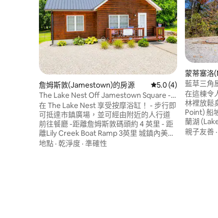
蒙蒂塞洛(M
藍草三角
詹姆斯敦(Jamestown)的房源
從 4 則評價中獲得 5
5.0 (4)
在這棟令人
The Lake Nest Off Jamestown Square -
林裡放鬆身
配有按摩浴缸！
在 The Lake Nest 享受按摩浴缸！ - 步行即
Point
可抵達市鎮廣場，並可經由附近的人行道
蘭湖 (La
前往餐廳 -距離詹姆斯敦碼頭約 4 英里 - 距
可以帶船
親子友善
離Lily Creek Boat Ramp 3英里 城鎮內美麗
有船嗎？ 沒
的街區，靠近湖泊 - 2 間臥室，配備 3 張床
地點
·
乾淨度
·
準確性
Conley
（1 張加大雙人床、1 張雙人床和 1 張雙人
備與服務
沙發床） - 1間全套衛浴 -設備齊全的廚房 -
內壁爐或
按摩浴池 - 充足的停車位和更多便利設施！
鮮空氣等
禁止舉行派對、禁止吸煙、禁止攜帶寵物
內外一律
等。 注意：前廊上有1台監視攝影機，僅用
於安全目的。沒有其他攝影機。