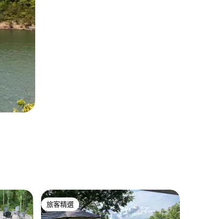
蒙蒂塞洛(M
旅客精選
旅客
旅客精選
旅客精
舒適的Cabe