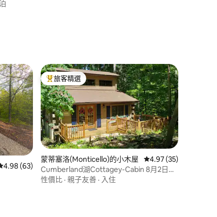
停泊
旅客精選
旅客精選榜首
蒙蒂塞洛(Monticello)的小木屋
從 35 則評價中獲得 4
4.97 (35)
從 63 則評價中獲得 4.98 的平均評分（滿分 5 分）
4.98 (63)
Cumberland湖Cottagey-Cabin 8月2日或
以上住宿可享15%折扣！
性價比
·
親子友善
·
入住