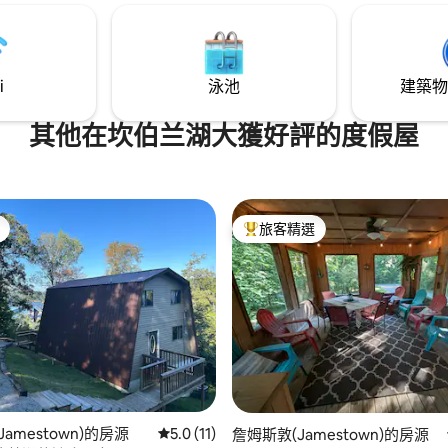
Barndo Bliss 的住宿！
i
泳池
建築物
其他在坎伯兰湖大獲好評的度假屋
旅客精選
旅客精選榜首
amestown)的房源
從 11 則評價中獲得 5.0 的平均評分（滿分 5
5.0 (11)
詹姆斯敦(Jamestown)的房源