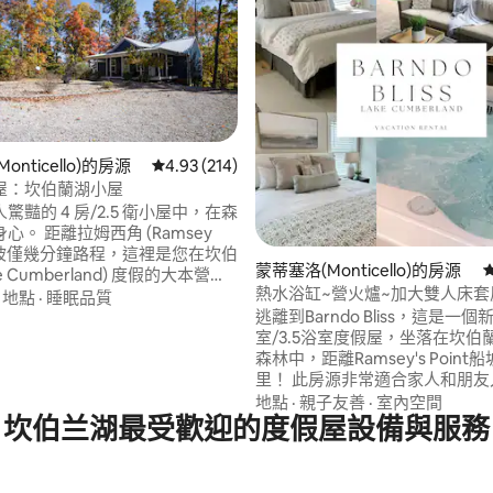
onticello)的房源
從 214 則評價中獲得 4.93 的平均評分（滿分 5
4.93 (214)
屋：坎伯蘭湖小屋
.0 的平均評分（滿分 5 分）
驚豔的 4 房/2.5 衛小屋中，在森
心。 距離拉姆西角 (Ramsey
) 船坡僅幾分鐘路程，這裡是您在坎伯
蒙蒂塞洛(Monticello)的房源
ke Cumberland) 度假的大本營。
熱水浴缸~營火爐~加大雙人床套
來；房源內有充足的停車位。 沒
·
地點
·
睡眠品質
湖畔
逃離到Barndo Bliss，這是一
問題，附近有 Beaver Creek 和
室/3.5浴室度假屋，坐落在坎伯
 Bottom 碼頭。 房屋配備現代化設
森林中，距離Ramsey's Point船
，以及一應俱全的廚房。 享受室
里！ 此房源非常適合家人和朋友
室外營火的溫暖。 森林景觀和新
有兩間豪華的特大套房。 沒有船
著你，尤其是在按摩浴池裡！ 室
地點
·
親子友善
·
室內空間
坎伯兰湖最受歡迎的度假屋設備與服務
題！ 附近的海狸溪碼頭提供租賃
禁止吸煙。
大自然包圍的大火坑旁享受夜晚
合烤棉花糖夾心餅，並在豪華水
鬆身心。 體驗坎伯蘭湖的寧靜，