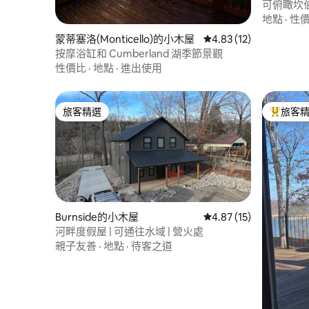
可俯瞰坎
地點
·
性
蒙蒂塞洛(Monticello)的小木屋
從 12 則評價中獲得 4.
4.83 (12)
按摩浴缸和 Cumberland 湖季節景觀
性價比
·
地點
·
進出使用
旅客精選
旅客
旅客精選
旅客精選
Burnside的小木屋
從 15 則評價中獲得 4.
4.87 (15)
河畔度假屋 | 可通往水域 | 營火處
親子友善
·
地點
·
待客之道