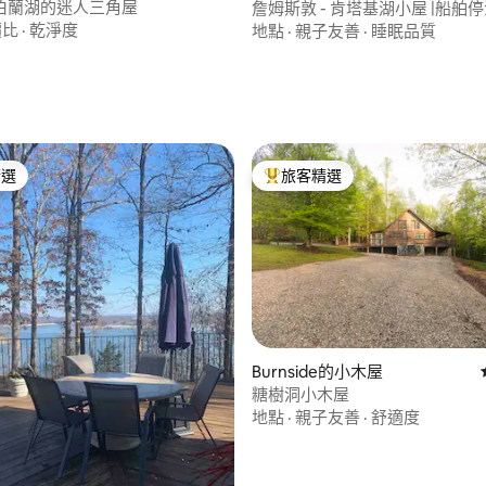
伯蘭湖的迷人三角屋
詹姆斯敦 - 肯塔基湖小屋 |船舶
價比
·
乾淨度
地點
·
親子友善
·
睡眠品質
83 的平均評分（滿分 5 分）
精選
旅客精選
榜首
旅客精選榜首
87 的平均評分（滿分 5 分）
Burnside的小木屋
糖樹洞小木屋
地點
·
親子友善
·
舒適度