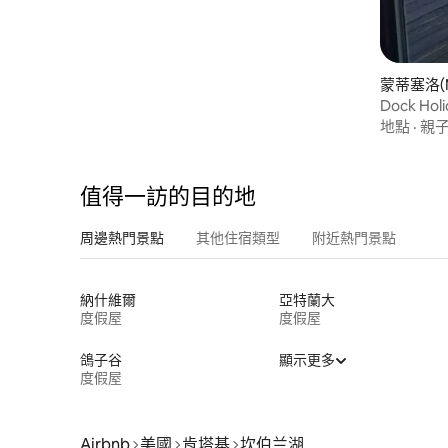
蒙蒂塞洛(M
Dock H
桑拿房
地點
·
親
值得一訪的目的地
周邊熱門景點
其他住宿類型
附近熱門景點
納什維爾
亞特蘭大
度假屋
度假屋
鴿子谷
顯示更多
度假屋
Airbnb
美國
肯塔基
坎伯兰湖