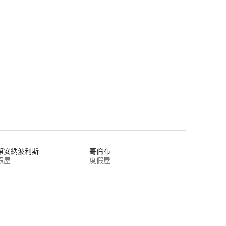
 分）
第安納波利斯
哥倫布
假屋
度假屋