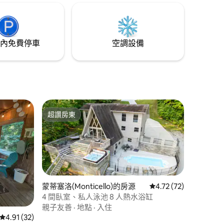
內免費停車
空調設備
超讚房東
超讚房東
蒙蒂塞洛(Monticello)的房源
從 72 則評價中獲得 4
4.72 (72)
4 間臥室、私人泳池 8 人熱水浴缸
親子友善
·
地點
·
入住
 分）
從 32 則評價中獲得 4.91 的平均評分（滿分 5 分）
4.91 (32)