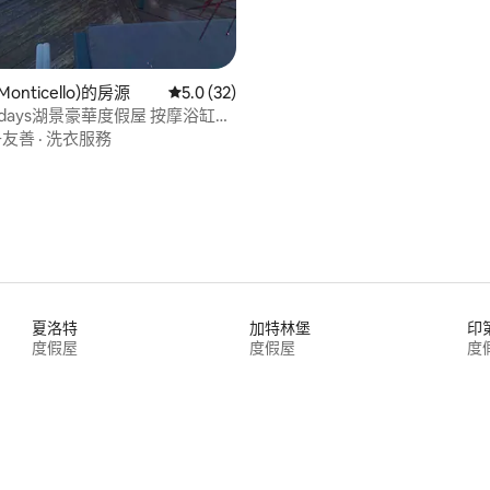
onticello)的房源
從 32 則評價中獲得 5.0 的平均評分（滿分 5
5.0 (32)
olidays湖景豪華度假屋 按摩浴缸和
子友善
·
洗衣服務
夏洛特
加特林堡
印
度假屋
度假屋
度