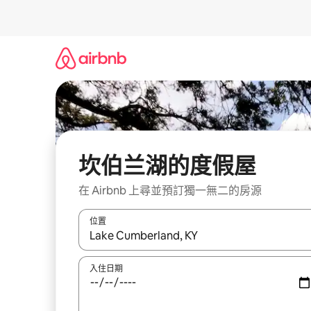
略
過
以
前
往
內
容
坎伯兰湖的度假屋
在 Airbnb 上尋並預訂獨一無二的房源
位置
如有搜尋結果，瀏覽內容時請使用上下箭頭，或輕
入住日期