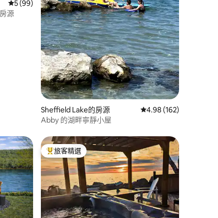
從 99 則評價中獲得 5 的平均評分（滿分 5 分）
5 (99)
畔房源
 分）
Sheffield Lake的房源
從 162 則評價中獲得 4
4.98 (162)
Abby 的湖畔寧靜小屋
旅客精選
旅客精選榜首