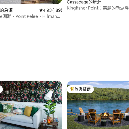
Cassadaga的房源
Kingfisher Point：美麗的新湖
ey的房源
從 189 則評價中獲得 4.93 的平均評分（滿分 5
4.93 (189)
Edge湖畔、Point Pelee、Hillman
96 的平均評分（滿分 5 分）
旅客精選
旅客精選榜首