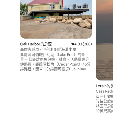
Oak Harbor的房源
從 268 則評價中獲得 4.
4.93 (268)
高爾夫球車 - 伊利湖湖畔海灘小屋
此房源可俯瞰伊利湖（Lake Erie）的全
景。 您距離釣魚包機、餐廳、活動僅幾分
鐘路程，距離雪松角（Cedar Point）45分
鐘路程，開車15分鐘即可抵達Put-inBay渡
輪。2間獨立臥室，1間上層和1間下層，閣
樓區域配有3張雙人床和有趣的LED照明！
加上一個雙層床房/入口，配有2張雙人床和
Lorain
電視。 房源配備了您需要的一切，讓您的
Casa Red
假期愉快。皮艇、草坪椅、冰箱、自行車
這座壯觀的伊
和玉米洞。我們有很多桌遊、骰子和紙
等待您體
牌。
特圓形房
10英尺