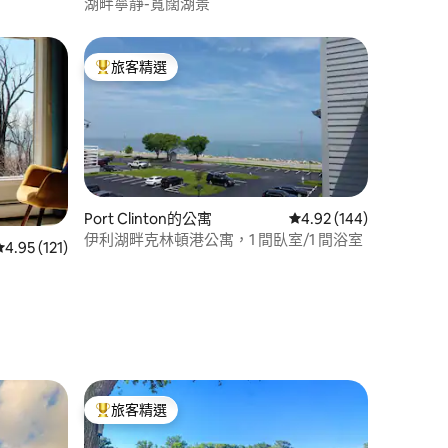
湖畔寧靜-寬闊湖景
旅客精選
旅客精選榜首
Port Clinton的公寓
從 144 則評價中獲得 4
4.92 (144)
伊利湖畔克林頓港公寓，1 間臥室/1 間浴室
從 121 則評價中獲得 4.95 的平均評分（滿分 5 分）
4.95 (121)
 分）
旅客精選
旅客精選榜首