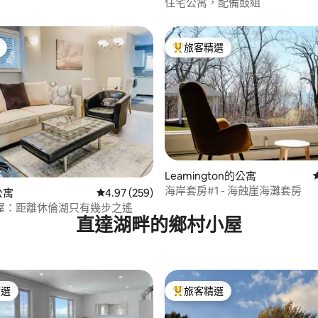
住宅公寓，配備鼓組
旅客精選
旅客精選榜首
Leamington的公寓
海岸套房#1 - 海蝕崖海灘套房
93 的平均評分（滿分 5 分）
公寓
從 259 則評價中獲得 4.97 的平均評分（滿分 5
4.97 (259)
屋：距離休倫湖只有幾步之遙
直達湖畔的鄉村小屋
精選
旅客精選
榜首
旅客精選榜首