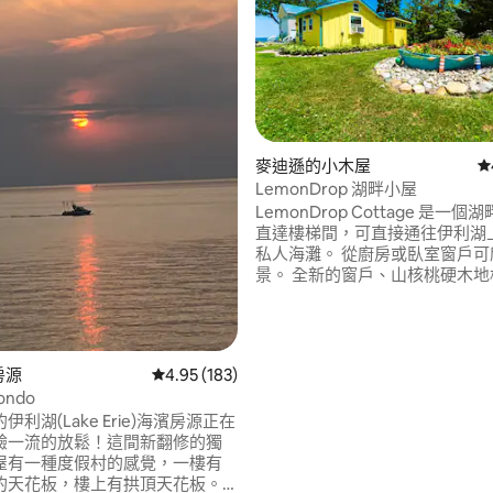
麥迪遜的小木屋
從
LemonDrop 湖畔小屋
93 的平均評分（滿分 5 分）
LemonDrop Cottage 是一
直達樓梯間，可直接通往伊利湖
私人海灘。 從廚房或臥室窗戶可
景。 全新的窗戶、山核桃硬木地
間、電動平頂烤箱、復古冰箱、
爐/烤麵包機、Keurig、Casper 
Max加大雙人床墊、單人沙發床
（提供丙烷）和提供木材的營火處
的房源
從 183 則評價中獲得 4.95 的平均評分（滿分 5
4.95 (183)
建於1949年，作為釣魚小屋，
ondo
欣賞伊利湖景色
利湖(Lake Erie)海濱房源正在
驗一流的放鬆！這間新翻修的獨
屋有一種度假村的感覺，一樓有
高的天花板，樓上有拱頂天花板。