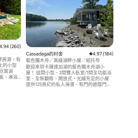
「Just
落在風景優美
靜的地方
魂充電。 感謝花時間做一些能夠重新煥發
個人力量的事情
魚、騎自
連結，還
找到。 每位房客都可享受個人化禮賓服
 260 則評價中獲得 4.94 的平均評分（滿分 5 分）
4.94 (260)
務，確保
Cassadaga的村舍
從 184 則評價中獲得 4
4.97 (184)
體驗。
個湖畔房源，有
藍色獨木舟／高級湖畔小屋／紹托夸
上的小型
歡迎來到卡薩達加湖的藍色獨木舟湖小
欣賞湖
屋！ 這間小型、2間雙人臥室/1間全功能浴
板、淋浴
室、全新翻修、開放式、光線充足的小屋
復古微波
提供125英尺的私人海濱、有門的遮蔭門廊
Dream
和貼心的細節。 享受2艘皮艇、2個槳板、1
、燒烤架
艘踏板船、4輛成人巡洋艦自行車、火坑和
。 小屋
丙烷烤架。 適合狗入住，最多可供4位成人
 分）
湖畔小屋可
入住—湖畔的奢華等待著您！ 如果預訂，
請查看我們的姊妹物業，Blue Oar （
4BR/3BA ，湖畔！