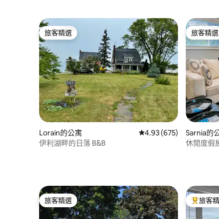
旅客精選
旅客精選
旅客精選
旅客精選
Lorain的公寓
從 675 則評價中獲得 4.
4.93 (675)
Sarnia的
伊利湖畔的日落 B&B
休閒度假
旅客精選
旅客
旅客精選
旅客精選