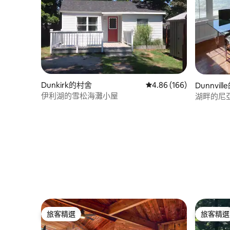
Dunkirk的村舍
從 166 則評價中獲得 4.
4.86 (166)
Dunnvil
伊利湖的雪松海灘小屋
湖畔的尼
旅客精選
旅客精選
旅客精選
旅客精選