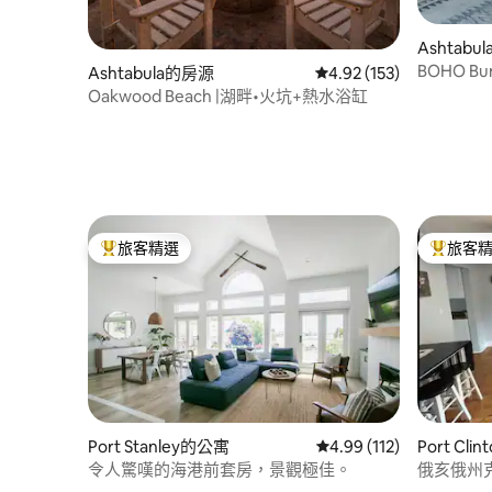
Ashtabu
BOHO Bun
Ashtabula的房源
從 153 則評價中獲得 4
4.92 (153)
BULA
Oakwood Beach |湖畔•火坑+熱水浴缸
旅客精選
旅客
旅客精選榜首
旅客精選
Port Stanley的公寓
從 112 則評價中獲得 4
4.99 (112)
Port Cl
令人驚嘆的海港前套房，景觀極佳。
俄亥俄州克林