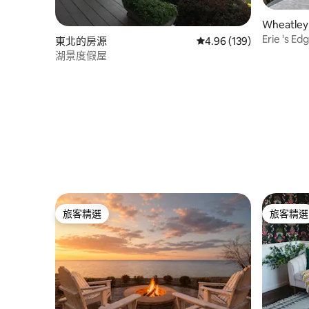
Wheatl
Erie 's 
東北的房源
從 139 則評價中獲得 4.
4.96 (139)
Marsh
湖景度假屋
旅客精選
旅客精選
旅客精選
旅客精選