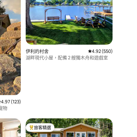
 分）
伊利的村舍
從 550 則評價中獲得 4
4.92 (550)
湖畔現代小屋，配備 2 艘獨木舟和遊戲室
從 123 則評價中獲得 4.97 的平均評分（滿分 5 分）
4.97 (123)
帶寵物
旅客精選
旅客精選榜首