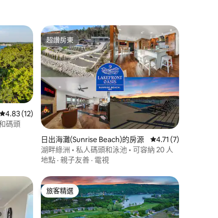
超讚房東
超讚房東
從 12 則評價中獲得 4.83 的平均評分（滿分 5 分）
4.83 (12)
池和碼頭
 分）
日出海灘(Sunrise Beach)的房源
從 7 則評價中獲得 4
4.71 (7)
湖畔綠洲 • 私人碼頭和泳池 • 可容納 20 人
地點
·
親子友善
·
電視
旅客精選
旅客精選