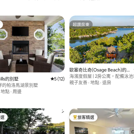
超讚房東
超讚房東
99 的平均評分（滿分 5 分）
歐塞奇比奇(Osage Beach)的小
木屋
海濱度假屋 | 2房公寓，配備泳
Mills的別墅
從 12 則評價中獲得 5 的平均評分（滿分 5
5 (12)
親子友善
·
地點
·
退房
畔的帕洛馬湖景別墅
·
地點
·
周邊
精選
旅客精選
榜首
旅客精選榜首