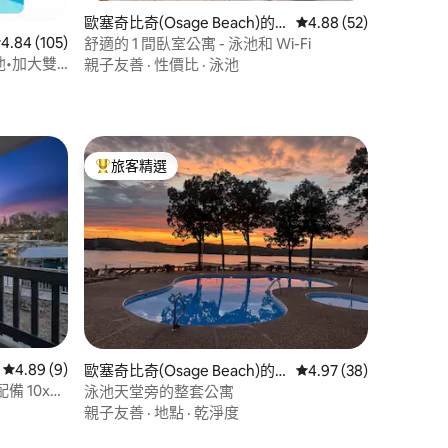
歐塞奇比奇(Osage Beach)的
從 52 則評價中獲得 4
4.88 (52)
私有公寓
 105 則評價中獲得 4.84 的平均評分（滿分 5 分）
4.84 (105)
舒適的 1 間臥室公寓 - 泳池和 Wi-Fi
 分）
池•加大雙
親子友善
·
性價比
·
泳池
旅客精選
旅客精選榜首
 分）
從 9 則評價中獲得 4.89 的平均評分（滿分 5 分）
4.89 (9)
歐塞奇比奇(Osage Beach)的
從 38 則評價中獲得 4
4.97 (38)
私有公寓
 10x24
泳池天堂旁的整套公寓
親子友善
·
地點
·
乾淨度