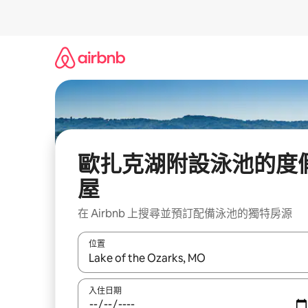
略
過
以
前
往
內
容
歐扎克湖附設泳池的度
屋
在 Airbnb 上搜尋並預訂配備泳池的獨特房源
位置
如有搜尋結果，瀏覽內容時請使用上下箭頭，或輕
入住日期