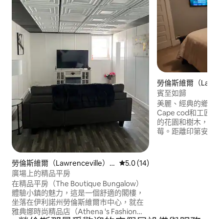
勞倫斯維爾（Lawren
的房源
賓至如歸
美麗、經典的鄉村
Cape cod和工
的花園和樹木，包
莓。距離印第安納州V
英里，距離Lawrence
僅5分鐘路程。房
室和專屬的辦公空
勞倫斯維爾（Lawrenceville）
從 14 則評價中獲得 5.0 的平
5.0 (14)
間。 2間現代化浴
的公寓
廣場上的精品平房
現代化的廚房、外
在精品平房（The Boutique Bungalow）
體驗小鎮的魅力，這是一個舒適的閣樓，
坐落在伊利諾州勞倫斯維爾市中心，就在
雅典娜時尚精品店（Athena 's Fashion