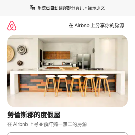
略
系統已自動翻譯部分資訊。
顯示原文
過
以
前
在 Airbnb 上分享你的房源
往
內
容
勞倫斯郡的度假屋
在 Airbnb 上尋並預訂獨一無二的房源