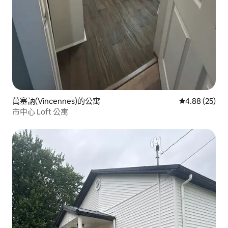
萬塞訥(Vincennes)的公寓
從 25 則評價
4.88 (25)
市中心 Loft 公寓