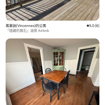
萬塞訥(Vincennes)的公寓
從 6 則評價
5.0 (6)
「隱藏的寶石」湖景 Airbnb