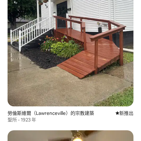
勞倫斯維爾（Lawrenceville）的宗教建築
新住處
新推出
聖所 - 1923 年