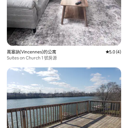
萬塞訥(Vincennes)的公寓
從 4 則評價
5.0 (4)
Suites on Church 1 號房源