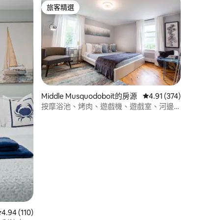
旅客精選
旅客精選
Middle Musquodoboit的房源
從 374 則評價中獲得 4
4.91 (374)
按摩浴池、烤肉、遊戲機、遊戲室、河邊
健行、瑜伽
 分）
從 110 則評價中獲得 4.94 的平均評分（滿分 5 分）
4.94 (110)