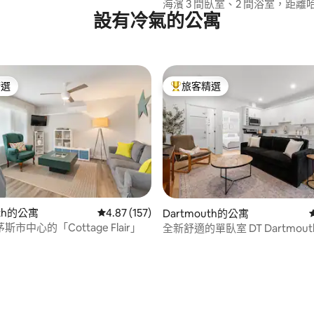
海濱 3 間臥室、2 間浴室，距
設有冷氣的公寓
20 分鐘
精選
旅客精選
榜首
旅客精選榜首
uth的公寓
從 157 則評價中獲得 4.87 的平均評分（滿分 5
4.87 (157)
Dartmouth的公寓
市中心的「Cottage Flair」
全新舒適的單臥室 DT Dartmou
87 的平均評分（滿分 5 分）
車位