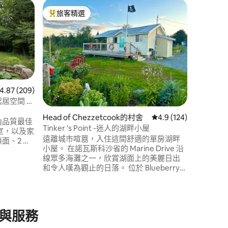
Musquod
旅客精選
旅客
旅客精選榜首
旅客精
房
海濱房源
歡迎來到Mu
細亞省美
一。 如果您正在尋找體驗真正的新斯科舍
社區和沿
要短暫通
Airb
入口處，距
 209 則評價中獲得 4.87 的平均評分（滿分 5 分）
4.87 (209)
Harbo
起居空間 +
克斯市中
 分）
Head of Chezzetcook的村舍
從 124 則評價中獲得 
4.9 (124)
) 區內品質最佳
Tinker 's Point -迷人的湖畔小屋
臥室，以及家
遠離城市喧囂，入住這間舒適的單房湖畔
檯面、2 個
小屋。 在諾瓦斯科沙省的 Marine Drive 沿
能廚房。6
線眾多海灘之一，欣賞湖面上的美麗日出
沙發和按摩浴
和令人嘆為觀止的日落。 位於 Blueberry
多免費停
Run Trail 上，有許多令人驚豔的景色可供
行1分鐘即
欣賞，讓您愛上這個歷史悠久、風景如畫
法克斯市
的 Seaforth 漁村。 步行即可抵達許多其他
庭聚會/度
活動地點 短期出租登記號碼：
。新增空
與服務
STR2627B8453