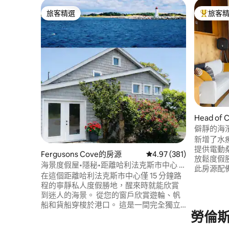
旅客精選
旅客
旅客精選
旅客精選
Head of
僻靜的海
拿！
新增了水療
提供電動
Fergusons Cove的房源
從 381 則評價中獲得 4.
4.97 (381)
放鬆度假
海景度假屋•隱秘•距離哈利法克斯市中心 15
此房源配備
分鐘
在這個距離哈利法克斯市中心僅 15 分鐘路
房、營火
程的寧靜私人度假勝地，醒來時就能欣賞
間臥室，可
到迷人的海景。 從您的窗戶欣賞遊輪、帆
自然環境
船和貨船穿梭於港口。 這是一間完全獨立
中心般的
勞倫
的兩臥室套房，最多可舒適地容納 5 位房
所有便利
客。 步行可達海岸線和風景優美的步道，
廳，以及勞倫