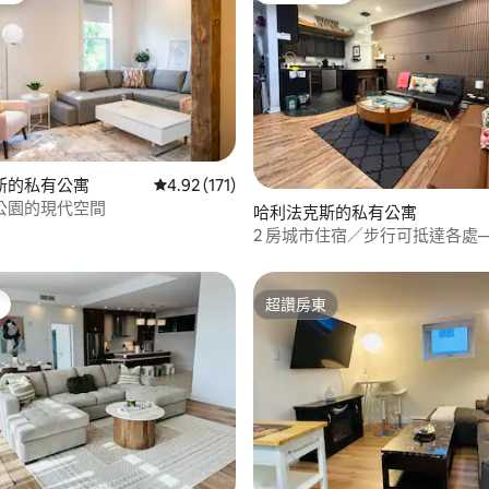
斯的私有公寓
從 171 則評價中獲得 4.92 的平均評分（滿分 5
4.92 (171)
.9 的平均評分（滿分 5 分）
公園的現代空間
哈利法克斯的私有公寓
2 房城市住宿／步行可抵達各處
學和醫院
超讚房東
超讚房東