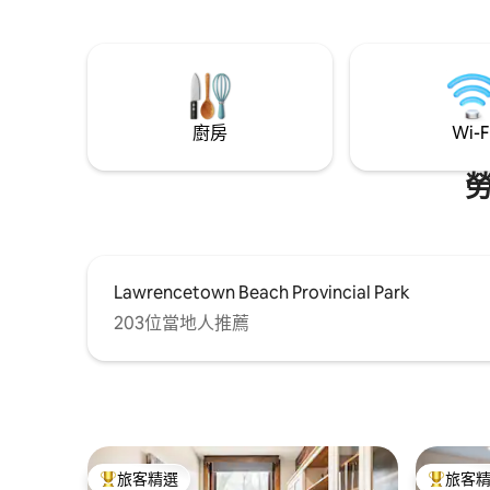
或探索附近的寶藏景點，如約克堡國家歷
Beach) 
史遺址 (York Redoubt National Historic
Beach)！
Site) 和鯡魚灣省立公園 (Herring Cove
Provincial Park)。 靠近醫院、餐廳、夜生
活和商店。 距離哈利法克斯 (Halifax) 市中
心 15 分鐘路程！
廚房
Wi-F
Lawrencetown Beach Provincial Park
203位當地人推薦
旅客精選
旅客
旅客精選榜首
旅客精選