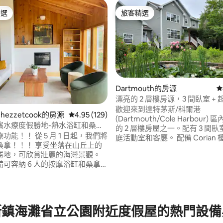
精選
旅客精選
榜首
旅客精選
Dartmouth的房源
從
漂亮的 2 層樓房源，3 間臥室 + 
親子房
歡迎來到達特茅斯/科爾港
 Chezzetcook的房源
從 129 則評價中獲得 4.95 的平均評分（滿分 5
4.95 (129)
(Dartmouth/Cole Harbour
濱水療度假勝地-熱水浴缸和桑
的 2 層樓房屋之一。配有 3 間
功能！！ 從 5 月 1 日起，我們將
庭活動室和客廳。 配備 Corian 
桑拿！！！ 享受坐落在山丘上的
雙人水槽和水龍頭的專業級全功
97 的平均評分（滿分 5 分）
勝地，可欣賞壯麗的海灣景觀。
張全新高品質床鋪，外加 3 張
可容納 6 人的按摩浴缸和桑拿
缸。 沿著圍欄的私人車道上有很
設施（季節性）、室外座位區和 4
車位，有成熟的樹木和鮮花。步
容納 9 人入住！ 在寧靜祥和的
可抵達基瓦尼斯海灘。 距離哈利
中放鬆身心，同時在這個如水療
中心僅25分鐘車程。 非常適合家
度假勝地中放鬆身心，但又靠近
假/獨木舟/商務差旅或短期住宿
斯鎮海灘省立公園附近度假屋的熱門設備
設施，包括雜貨店、銀行和餐
調。
斯敦海灘 (Lawrencetown