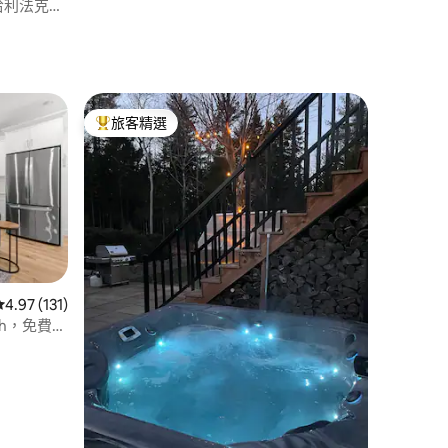
離哈利法克斯
旅客精選
旅客精選榜首
 分）
從 131 則評價中獲得 4.97 的平均評分（滿分 5 分）
4.97 (131)
th，免費停