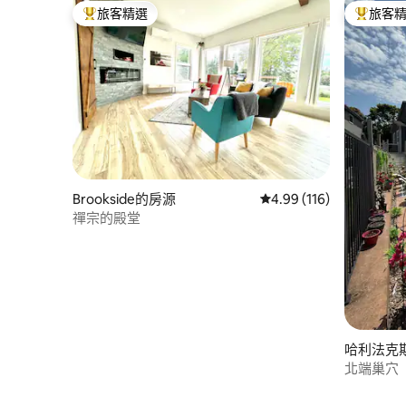
旅客精選
旅客
旅客精選榜首
旅客精選
Brookside的房源
從 116 則評價中獲得 4
4.99 (116)
禪宗的殿堂
哈利法克
北端巢穴