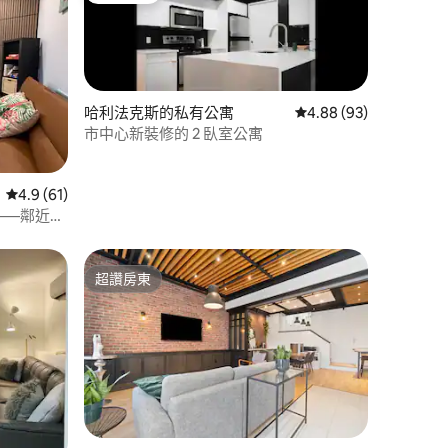
哈利法克斯的私有公寓
從 93 則評價中獲得 4
4.88 (93)
市中心新裝修的 2 臥室公寓
 分）
從 61 則評價中獲得 4.9 的平均評分（滿分 5 分）
4.9 (61)
——鄰近大
超讚房東
超讚房東