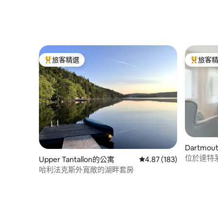
旅客精選
旅客
旅客精選榜首
旅客精選
Dartmo
位於達特茅斯
Upper Tantallon的公寓
從 183 則評價中獲得 4.
4.87 (183)
哈利法克斯外寬敞的湖畔套房