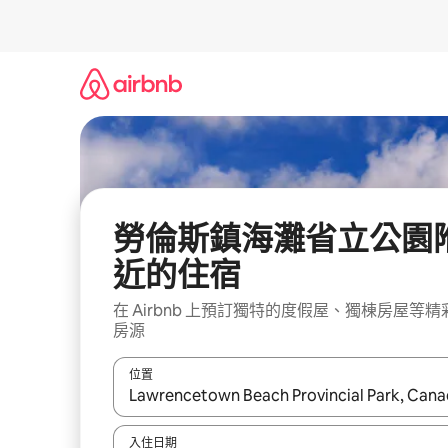
略
過
以
前
往
內
容
勞倫斯鎮海灘省立公園
近的住宿
在 Airbnb 上預訂獨特的度假屋、獨棟房屋等精
房源
位置
如有搜尋結果，瀏覽內容時請使用上下箭頭，或輕
入住日期