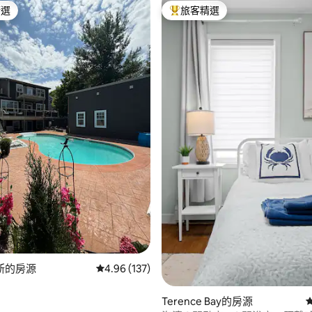
精選
旅客精選
榜首
旅客精選榜首
.99 的平均評分（滿分 5 分）
斯的房源
從 137 則評價中獲得 4.96 的平均評分（滿分 5
4.96 (137)
Terence Bay的房源