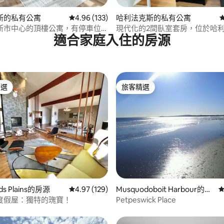
.91 的平均評分（滿分 5 分）
斯的私有公寓
從 133 則評價中獲得 4.96 的平均評分（滿分 5
4.96 (133)
哈利法克斯的私有公寓
斯市中心的頂樓公寓，有停車位
現代化的2間臥室套房，位於哈
適合家庭入住的房源
中心，附設停車位！
精選
旅客精選
榜首
旅客精選
98 的平均評分（滿分 5 分）
s Plains的房源
從 129 則評價中獲得 4.97 的平均評分（滿分 5
4.97 (129)
Musquodoboit Harbour的房
從
源
度假屋：獨特的瑰寶！
Petpeswick Place