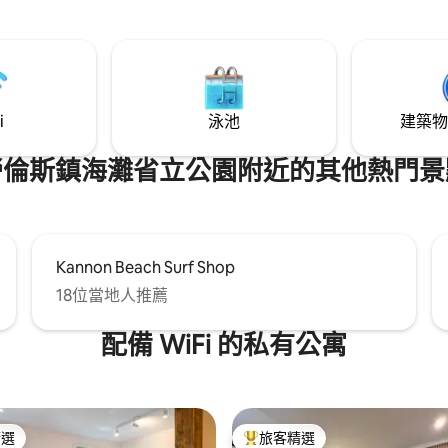
和馬提尼克海灘 (Martinique
i
泳池
建築物
勞倫斯鎮海灘省立公園附近的其他熱門景
Kannon Beach Surf Shop
18位當地人推薦
配備 WiFi 的私有公寓
精選
旅客精選
榜首
旅客精選榜首