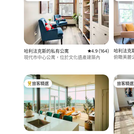
哈利法克
哈利法克斯的私有公寓
從 164 則評價中獲得 4
4.9 (164)
俯瞰美麗
現代市中心公寓，位於文化遺產建築內
旅客精選
旅客精選
旅客精選榜首
旅客精選