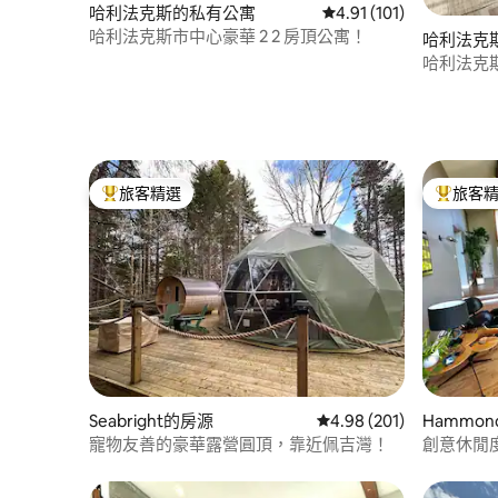
哈利法克斯的私有公寓
從 101 則評價中獲得 4
4.91 (101)
哈利法克斯市中心豪華 2 2 房頂公寓！
哈利法克
哈利法克
和景觀！
旅客精選
旅客
旅客精選榜首
旅客精選
Seabright的房源
從 201 則評價中獲得 4.
4.98 (201)
Hammond
寵物友善的豪華露營圓頂，靠近佩吉灣！
創意休閒