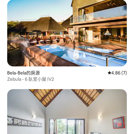
Bela-Bela的房源
從 7 則評價
4.86 (7)
Zebula - 6 臥室小屋 IV2