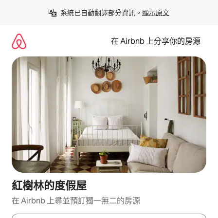
略
系統已自動翻譯部分資訊。
顯示原文
過
以
前
在 Airbnb 上分享你的房源
往
內
容
紅樹林的度假屋
在 Airbnb 上尋並預訂獨一無二的房源