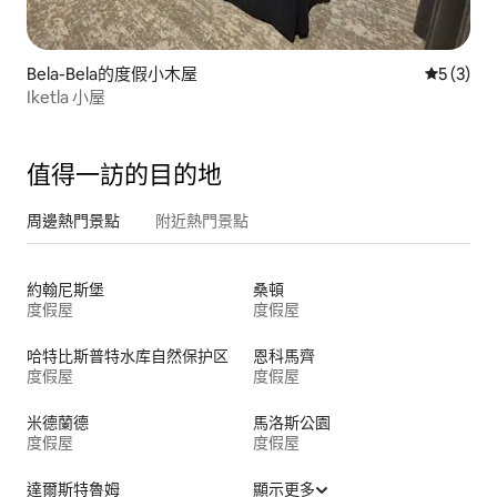
Bela-Bela的度假小木屋
從 3 則
5 (3)
Iketla 小屋
值得一訪的目的地
周邊熱門景點
附近熱門景點
約翰尼斯堡
桑頓
度假屋
度假屋
哈特比斯普特水库自然保护区
恩科馬齊
度假屋
度假屋
米德蘭德
馬洛斯公園
度假屋
度假屋
達爾斯特魯姆
顯示更多