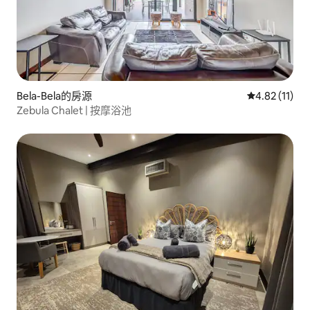
Bela-Bela的房源
從 11 則評價
4.82 (11)
Zebula Chalet | 按摩浴池