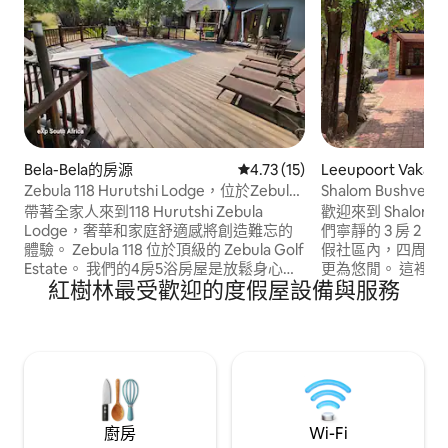
Bela-Bela的房源
從 15 則評價中獲得 4.73 的平
4.73 (15)
Leeupoort Vaka
Zebula 118 Hurutshi Lodge，位於Zebula
Shalom Bushvel
Golf Estate
浴室
帶著全家人來到118 Hurutshi Zebula
歡迎來到 Shalom Bush
Lodge，奢華和家庭舒適感將創造難忘的
們寧靜的 3 房 2 衛房
體驗。 Zebula 118 位於頂級的 Zebula Golf
假社區內，四周環
Estate。 我們的4房5浴房屋是放鬆身心的
更為悠閒。 這裡
紅樹林最受歡迎的度假屋設備與服務
完美選擇，同時可欣賞美麗的動物走過。
宗叢林度假體驗的
享受我們的泳池、空調、娛樂區，讓這裡
勝地。 • 3間舒適的臥室 • 2間全套衛浴 • 開
成為您的第二個家！ 度假村內提供許多活
放式客廳和餐廳 • 設備齊全的廚房和洗衣
動，包括觀賞野生動物、四輪摩托車，還
機 • 室外燒烤架
有3家餐廳可供選擇。
廚房
Wi-Fi