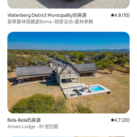
Waterberg District Municipality的房源
從 10 則評
4.8 (10)
豪華叢林隱藏處Boma •按摩浴池•叢林車輛
Bela-Bela的房源
從 20 則評
4.7 (20)
Amani Lodge - 81 號別墅