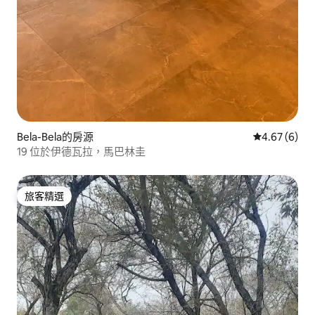
Bela-Bela的房源
從 6 則評價
4.67 (6)
19 位於伊德瓦拉，馬巴林圭
旅客精選
旅客精選