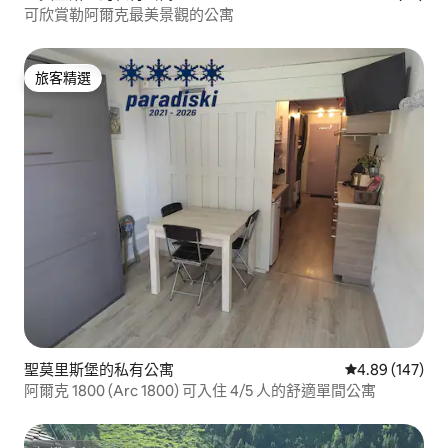
可欣賞勒阿爾克最美景觀的公寓
旅客精選
旅客精選
聖莫里斯堡的私有公寓
從 147 則評價
4.89 (147)
阿爾克 1800 (Arc 1800) 可入住 4/5 人的舒適單間公寓