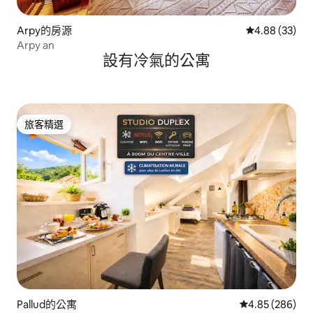
Arpy的房源
從 33 則評價
4.88 (33)
Arpy an
設有冷氣的公寓
旅客精選
旅客精選
Pallud的公寓
從 286 則評價
4.85 (286)