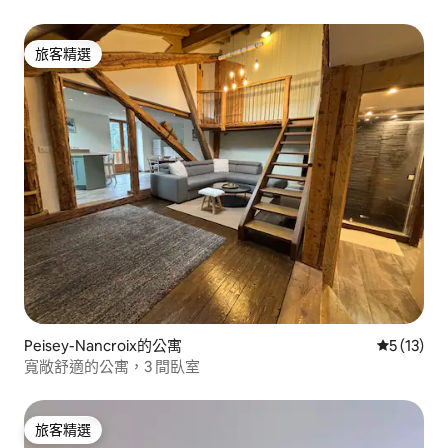
旅客精選
旅客精選
Peisey-Nancroix的公寓
從 13 則
5 (13)
寬敞舒適的公寓，3 間臥室
旅客精選
旅客精選