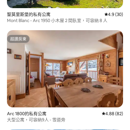
聖莫里斯堡的私有公寓
從 30 則評
4.9 (30)
Mont Blanc - Arc 1950 小木屋 2 間臥室，可容納 8 人
超讚房東
超讚房東
Arc 1800的私有公寓
從 82 則評價
4.88 (82)
大型公寓，可容納9人 - 雪道旁