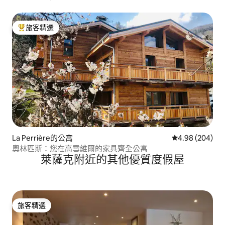
旅客精選
旅客精選榜首
La Perrière的公寓
從 204 則評價
4.98 (204)
奧林匹斯：您在高雪維爾的家具齊全公寓
萊薩克附近的其他優質度假屋
旅客精選
旅客精選