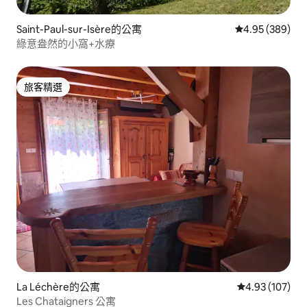
Saint-Paul-sur-Isère的公寓
從 389 則評價
4.95 (389)
綠意盎然的小窩+水療
旅客精選
旅客精選
La Léchère的公寓
從 107 則評價
4.93 (107)
Les Chataigners 公寓