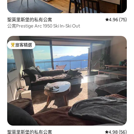
聖莫里斯堡的私有公寓
從 75 則評價
4.96 (75)
公寓Prestige Arc 1950 Ski In-Ski Out
旅客精選
旅客精選榜首
聖莫里斯堡的私有公寓
從 56 則評價
4.98 (56)