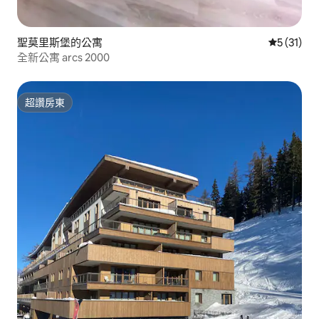
聖莫里斯堡的公寓
從 31 則
5 (31)
全新公寓 arcs 2000
超讚房東
超讚房東