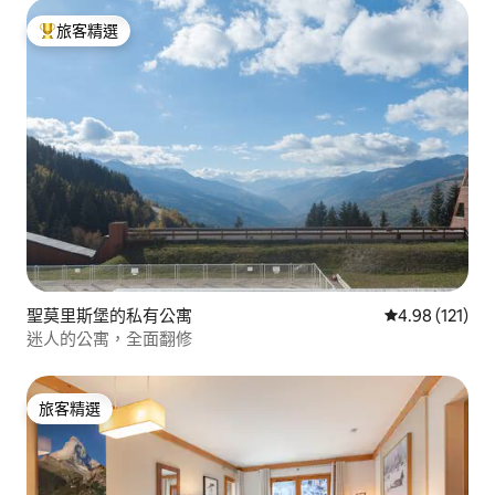
旅客精選
旅客精選榜首
聖莫里斯堡的私有公寓
從 121 則評價
4.98 (121)
迷人的公寓，全面翻修
旅客精選
旅客精選