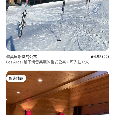
聖莫里斯堡的公寓
從 22 則評價
4.95 (22)
Les Arcs -腳下滑雪美麗的復式公寓，可入住12人
旅客精選
旅客精選