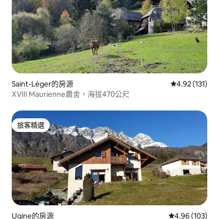
Saint-Léger的房源
從 131 則評價
4.92 (131)
XVIII Maurienne農舍，海拔470公尺
旅客精選
旅客精選
Ugine的房源
從 103 則評價
4.96 (103)