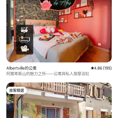
Albertville的公寓
從 195 則評價
4.86 (195)
阿爾卑斯山的魅力之所——公寓與私人按摩浴缸
旅客精選
旅客精選