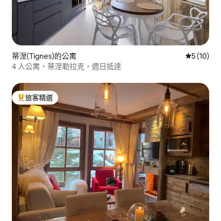
蒂涅(Tignes)的公寓
從 10 則
5 (10)
4 人公寓，蒂涅勒拉克，週日抵達
旅客精選
旅客精選榜首