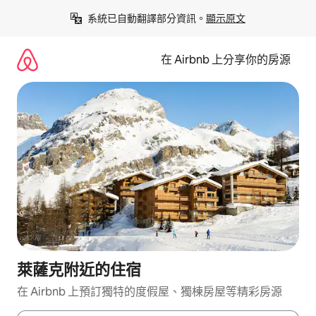
略
系統已自動翻譯部分資訊。
顯示原文
過
以
前
在 Airbnb 上分享你的房源
往
內
容
萊薩克附近的住宿
在 Airbnb 上預訂獨特的度假屋、獨棟房屋等精彩房源