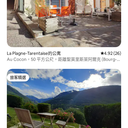
La Plagne-Tarentaise的公寓
從 26 則評價
4.92 (26)
Au Cocon，50 平方公尺，距離聖莫里斯萊阿爾克 (Bourg-
St-Maurice-les-Arcs) 5 分鐘路程！
旅客精選
旅客精選