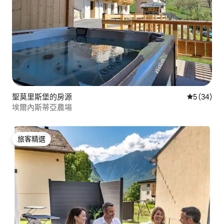
聖莫里斯堡的房源
從 34 則
5 (34)
埃爾內斯蒂亞農場
旅客精選
旅客精選