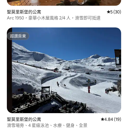
聖莫里斯堡的公寓
從 30 則
5 (30)
Arc 1950，豪華小木屋風格 2/4 人，滑雪即可抵達
超讚房東
超讚房東
聖莫里斯堡的公寓
從 19 則評價
4.84 (19)
滑雪場旁、4 星級泳池、水療、健身、全景