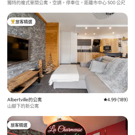
獨特的複式單間公寓，空調，停車位，距離市中心 500 公尺
旅客精選
旅客精選榜首
Albertville的公寓
從 189 則評價
4.99 (189)
山腳下的新公寓
旅客精選
旅客精選