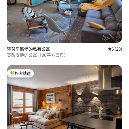
聖莫里斯堡的私有公寓
從 23 則
5 (23)
寬敞安靜的公寓（86平方公尺）
旅客精選
旅客精選榜首