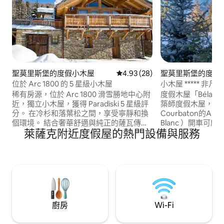
聖莫里斯堡的度假小木屋
從 28 則評價中獲得 4.93 的平
4.93 (28)
聖莫里斯堡的度假
位於 Arc 1800 的 5 星級小木屋
稀有房源，位於 Arc 1800 滑雪勝地中心附
度假木屋「Béla V
近，獨立小木屋，獲得 Paradiski 5 星級評
築師度假木屋，分類為
分。 在冷杉和落葉松之間，享受寧靜和換
Courbaton的Arc
個環境。 結合奢華舒適與純正的薩瓦傳
Blanc ）開車可
萊薩克附近度假屋的熱門設備與服務
統，充分享受美麗的 Paradiski 滑雪區。 位
室內停車位。退房
於 Le Ruitor 住宅區下方，距離 Le Jardin
3間臥室： 2間套
Alpin 吊椅索道和滑雪場間接駁車站（可搭
臥室。 3SDB高 
乘前往 Arc1600 的纜車，10 分鐘內可抵達
室外按摩浴缸，景觀優美 當地
Bourg St Maurice 火車站）5 分鐘。
子烘乾機滑雪板。
扣。 5月至10月加
Arcs
廚房
Wi-Fi