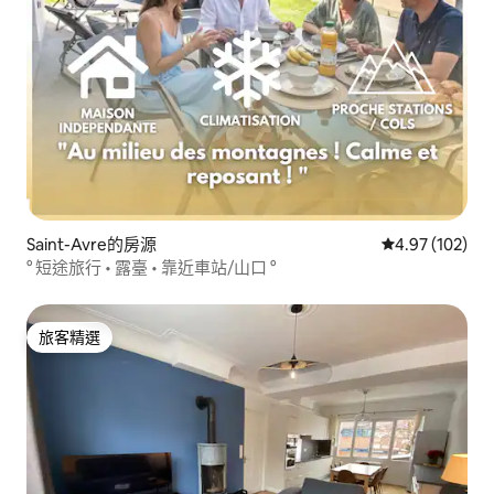
Saint-Avre的房源
從 102 則評價
4.97 (102)
° 短途旅行 • 露臺 • 靠近車站/山口 °
旅客精選
旅客精選