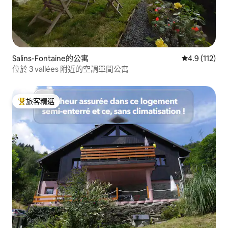
Salins-Fontaine的公寓
從 112 則評
4.9 (112)
位於 3 vallées 附近的空調單間公寓
旅客精選
旅客精選榜首