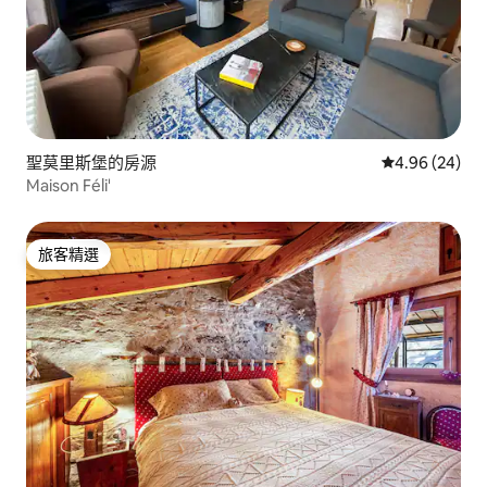
聖莫里斯堡的房源
從 24 則評價
4.96 (24)
Maison Féli'
旅客精選
旅客精選