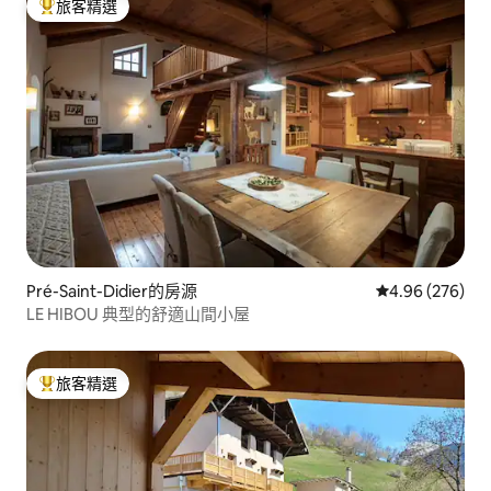
旅客精選
旅客精選榜首
Pré-Saint-Didier的房源
從 276 則評價
4.96 (276)
LE HIBOU 典型的舒適山間小屋
旅客精選
旅客精選榜首