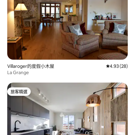
Villaroger的度假小木屋
從 28 則評價
4.93 (28)
La Grange
旅客精選
旅客精選