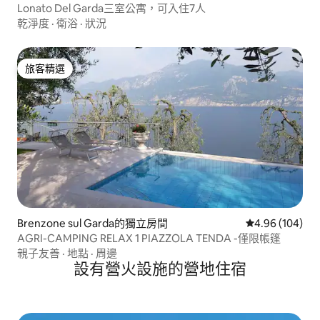
Lonato Del Garda三室公寓，可入住7人
乾淨度
·
衛浴
·
狀況
旅客精選
旅客精選
Brenzone sul Garda的獨立房間
從 104 則評價
4.96 (104)
AGRI-CAMPING RELAX 1 PIAZZOLA TENDA -僅限帳篷
親子友善
·
地點
·
周邊
設有營火設施的營地住宿