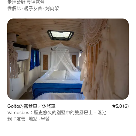
走進荒野 農場露營
性價比
·
親子友善
·
烤肉架
Goito的露營車／休旅車
從 6 則評價
5.0 (6)
Vamosbus：歷史悠久的別墅中的雙層巴士 + 泳池
親子友善
·
地點
·
早餐