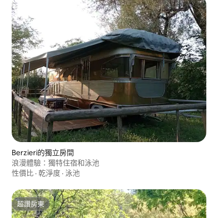
Berzieri的獨立房間
浪漫體驗：獨特住宿和泳池
性價比
·
乾淨度
·
泳池
超讚房東
超讚房東