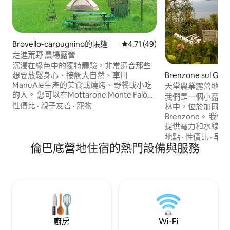
Brovello-carpugnino的帳篷
從 49 則評價中獲得 4.71 的平
4.71 (49)
走進荒野 農場露營
沉浸在綠色中的獨特體驗，非常適合那些
Brenzone sul G
想要放鬆身心、接觸大自然、享用
ManuAle生產的美食或燒烤、野餐或小吃
天堂農業露營地 - 
的人。 您可以在Mottarone Monte Falò的
我們是一個小露營
美妙環境中散步，適合那些喜歡山脈的
性價比
·
親子友善
·
寵物
林中，位於加爾達湖的Ca
人，馬焦雷湖和奧爾塔湖距離15分鐘路
Brenzone。 
程。 在河中洗澡或在綠色環境中享受日光
提供電力和水線。
浴，或在戶外浴缸中享受獨特的情感......您
咖啡館，您可以每
地點
·
性價比
·
早餐
將會恢復活力！
倫巴底營地住宿的熱門設備與服務
和羊角面包。 此
農產品，如橄欖油
雞蛋。 您可以在
令人驚嘆的湖景。
廚房
Wi-Fi