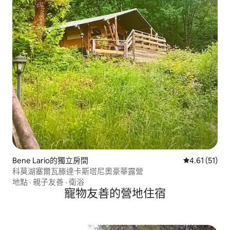
Bene Lario的獨立房間
從 51 則評價
4.61 (51)
科莫湖塞爾瓦滕達卡斯塔尼奧豪華露營
地點
·
親子友善
·
衛浴
寵物友善的營地住宿