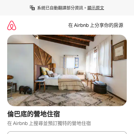
略
系統已自動翻譯部分資訊。
顯示原文
過
以
前
在 Airbnb 上分享你的房源
往
內
容
倫巴底的營地住宿
在 Airbnb 上搜尋並預訂獨特的營地住宿