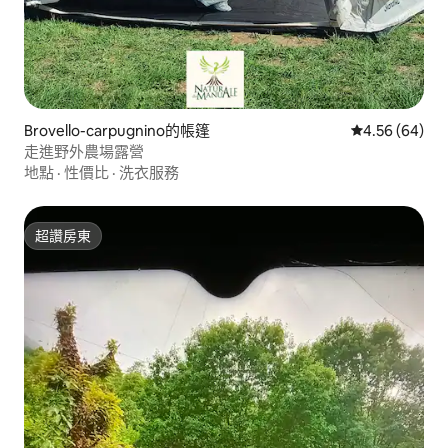
Brovello-carpugnino的帳篷
從 64 則評價
4.56 (64)
走進野外農場露營
地點
·
性價比
·
洗衣服務
超讚房東
超讚房東