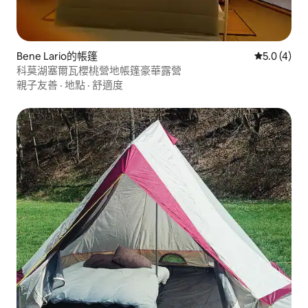
Bene Lario的帳篷
從 4 則評價
5.0 (4)
科莫湖塞爾瓦櫻桃營地帳篷豪華露營
親子友善
·
地點
·
舒適度