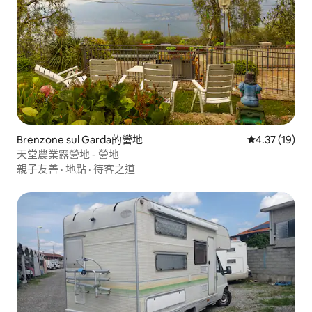
Brenzone sul Garda的營地
從 19 則評價
4.37 (19)
天堂農業露營地 - 營地
親子友善
·
地點
·
待客之道