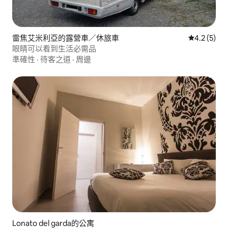
雷焦艾米利亞的露營車／休旅車
從 5 則評價
4.2 (5)
眼睛可以看到生活必需品
準確性
·
待客之道
·
周邊
Lonato del garda的公寓