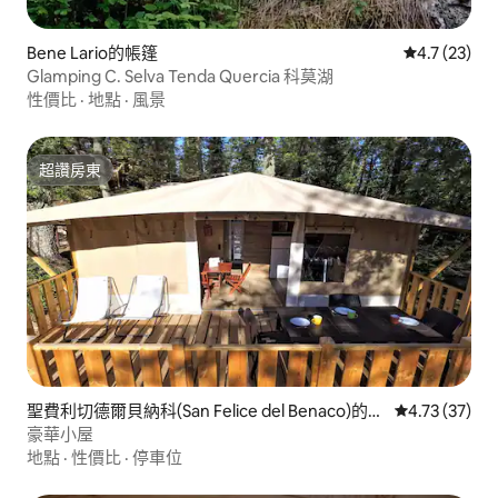
Bene Lario的帳篷
從 23 則評
4.7 (23)
Glamping C. Selva Tenda Quercia 科莫湖
性價比
·
地點
·
風景
超讚房東
超讚房東
聖費利切德爾貝納科(San Felice del Benaco)的帳
從 37 則評價
4.73 (37)
篷
豪華小屋
地點
·
性價比
·
停車位