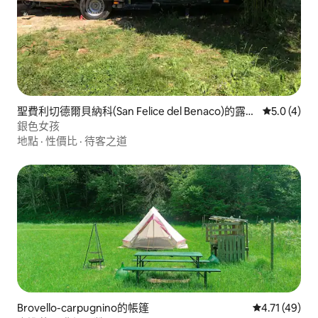
聖費利切德爾貝納科(San Felice del Benaco)的露營
從 4 則評價
5.0 (4)
車／休旅車
銀色女孩
地點
·
性價比
·
待客之道
Brovello-carpugnino的帳篷
從 49 則評價
4.71 (49)