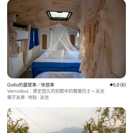
Goito的露營車／休旅車
從 6 則評價
5.0 (6)
Vamosbus：歷史悠久的別墅中的雙層巴士 + 泳池
親子友善
·
地點
·
泳池