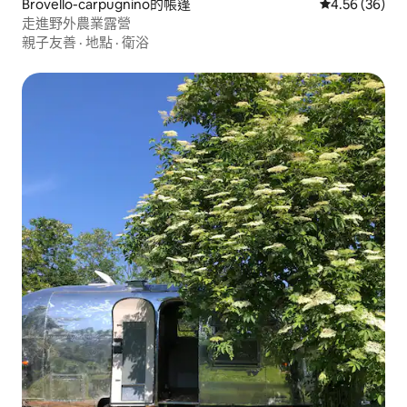
Brovello-carpugnino的帳篷
從 36 則評價
4.56 (36)
走進野外農業露營
親子友善
·
地點
·
衛浴