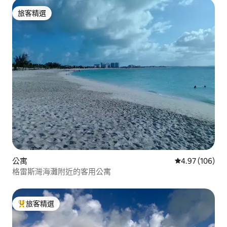
旅客精選
旅客精選
公寓
從 106 則評價
4.97 (106)
格雷斯灣海灘附近的客用公寓
旅客精選
旅客精選榜首