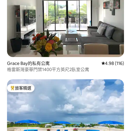
Grace Bay的私有公寓
從 116 則評價
4.98 (116)
格雷斯灣豪華門禁1400平方英尺2臥室公寓
旅客精選
旅客精選榜首