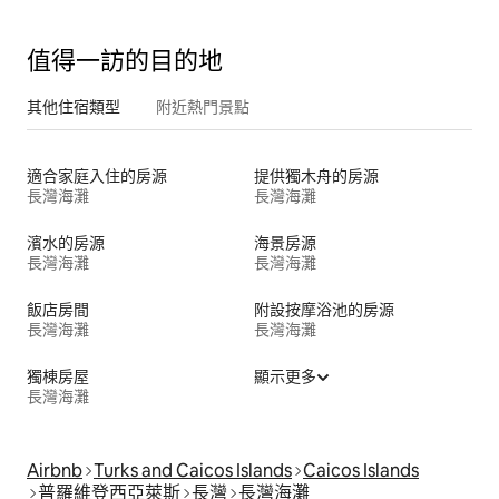
值得一訪的目的地
其他住宿類型
附近熱門景點
適合家庭入住的房源
提供獨木舟的房源
長灣海灘
長灣海灘
濱水的房源
海景房源
長灣海灘
長灣海灘
飯店房間
附設按摩浴池的房源
長灣海灘
長灣海灘
獨棟房屋
顯示更多
長灣海灘
Airbnb
Turks and Caicos Islands
Caicos Islands
普羅維登西亞萊斯
長灣
長灣海灘