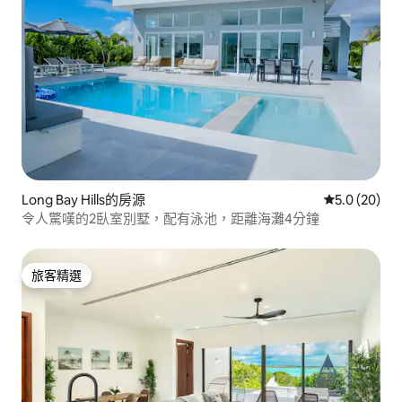
Long Bay Hills的房源
從 20 則評
5.0 (20)
令人驚嘆的2臥室別墅，配有泳池，距離海灘4分鐘
旅客精選
旅客精選