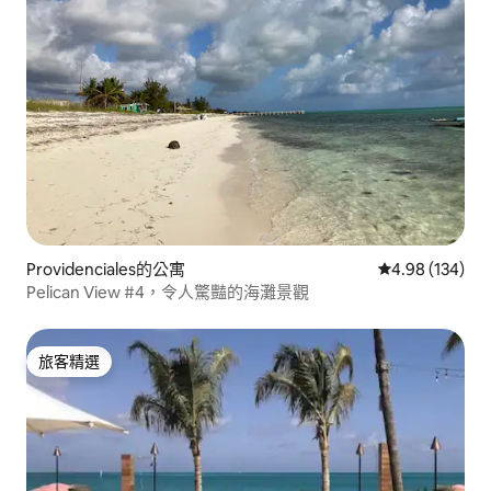
Providenciales的公寓
從 134 則評價
4.98 (134)
Pelican View #4，令人驚豔的海灘景觀
旅客精選
旅客精選