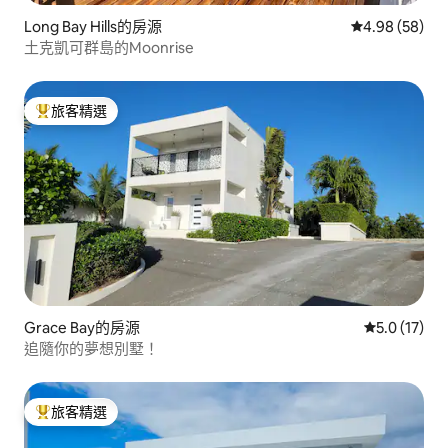
Long Bay Hills的房源
從 58 則評價
4.98 (58)
土克凱可群島的Moonrise
旅客精選
旅客精選榜首
Grace Bay的房源
從 17 則評
5.0 (17)
追隨你的夢想別墅！
旅客精選
旅客精選榜首