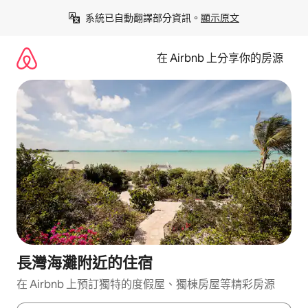
略
系統已自動翻譯部分資訊。
顯示原文
過
以
前
在 Airbnb 上分享你的房源
往
內
容
長灣海灘附近的住宿
在 Airbnb 上預訂獨特的度假屋、獨棟房屋等精彩房源