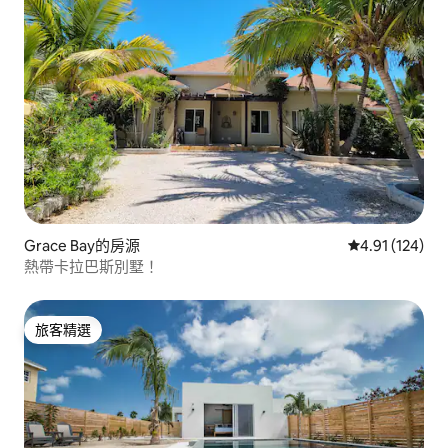
Grace Bay的房源
從 124 則評價
4.91 (124)
熱帶卡拉巴斯別墅！
旅客精選
旅客精選