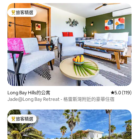
旅客精選
旅客精選榜首
Long Bay Hills的公寓
從 119 則評
5.0 (119)
Jade@Long Bay Retreat - 格雷斯灣附近的豪華住宿
旅客精選
旅客精選榜首