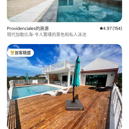
Providenciales的房源
從 154 則評價
4.97 (154)
現代加勒比海-令人驚嘆的景色和私人泳池
旅客精選
旅客精選榜首