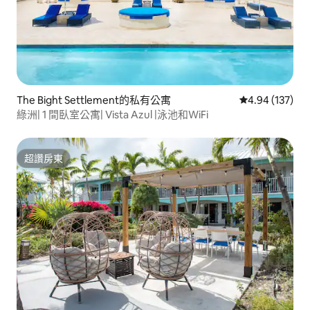
The Bight Settlement的私有公寓
從 137 則評價
4.94 (137)
綠洲| 1 間臥室公寓| Vista Azul |泳池和WiFi
超讚房東
超讚房東