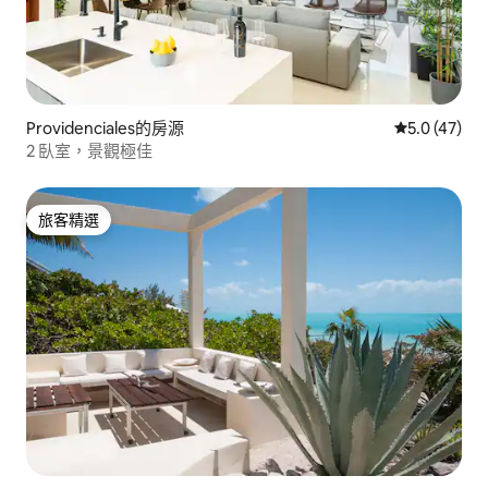
Providenciales的房源
從 47 則評
5.0 (47)
2 臥室，景觀極佳
旅客精選
旅客精選