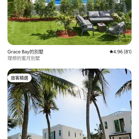
Grace Bay的別墅
從 81 則評價
4.96 (81)
理想的蜜月別墅
旅客精選
旅客精選