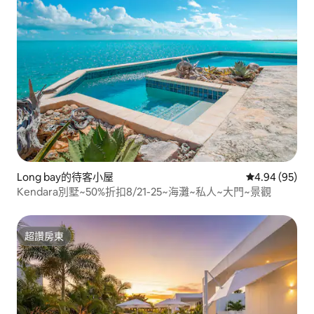
Long bay的待客小屋
從 95 則評價
4.94 (95)
Kendara別墅~50%折扣8/21-25~海灘~私人~大門~景觀
超讚房東
超讚房東