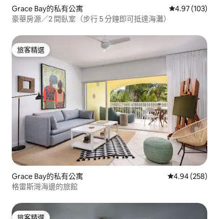
Grace Bay的私有公寓
從 103 則評價
4.97 (103)
豪華房源／2 間臥室（步行 5 分鐘即可抵達海灘）
旅客精選
旅客精選
Grace Bay的私有公寓
從 258 則評價
4.94 (258)
格雷斯灣海邊的旅館
旅客精選