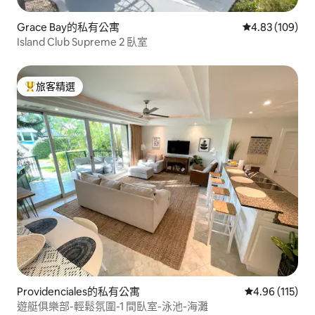
Grace Bay的私有公寓
從 109 則評價
4.83 (109)
Island Club Supreme 2 臥室
旅客精選
旅客精選榜首
Providenciales的私有公寓
從 115 則評價
4.96 (115)
遊艇俱樂部-輕鬆氛圍-1 間臥室-泳池-海灘