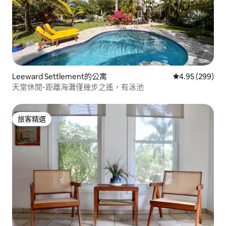
Leeward Settlement的公寓
從 299 則評價
4.95 (299)
天堂休閒-距離海灘僅幾步之遙，有泳池
旅客精選
旅客精選