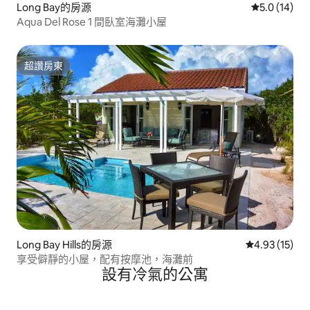
Long Bay的房源
從 14 則評
5.0 (14)
Aqua Del Rose 1 間臥室海灘小屋
超讚房東
超讚房東
Long Bay Hills的房源
從 15 則評價
4.93 (15)
享受僻靜的小屋，配有按摩池，海灘前
設有冷氣的公寓