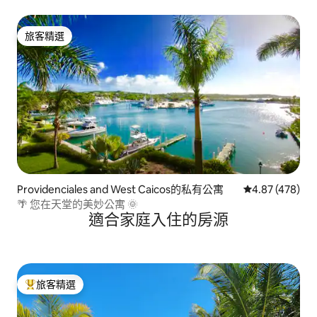
旅客精選
旅客精選
Providenciales and West Caicos的私有公寓
從 478 則評價
4.87 (478)
🌴 您在天堂的美妙公寓 🌞
適合家庭入住的房源
旅客精選
旅客精選榜首