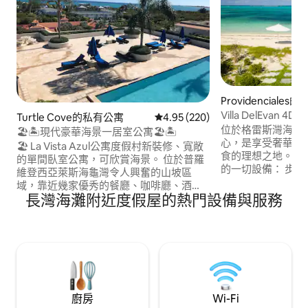
Providenciales
Villa DelEvan 4
Turtle Cove的私有公寓
從 220 則評價中獲得 4.95 的平
4.95 (220)
位於格雷斯灣海灘(Gra
🏖🏝現代豪華海景一居室公寓🏖🏝
心，是享受奢華、
🏖 La Vista Azul公寓度假村新裝修、寬敞
食的理想之地。靠
的單間臥室公寓，可欣賞海景。 位於普羅
的一切設備： 步行即可抵達4家餐廳：
維登西亞萊斯海龜灣令人興奮的山坡區
Mango Reef、Shar
域，靠近幾家優秀的餐廳、咖啡廳、酒
's。 開車10分鐘即可抵達著名的島嶼Fish
長灣海灘附近度假屋的熱門設備與服務
吧、賭場和碼頭。最值得注意的是，步行
Fry ，開車15分
10分鐘即可抵達亞歷山德拉公主公園國家
鐘即可抵達超市。 門禁住宅、私人停車
海灘的史密斯礁(Smith's Reef)。史密斯礁
場、24小時保全。 划船/釣魚/觀光/風帆衝
（Smith 's Reef）位於普羅維登西亞萊斯
浪等。房源內有水
（Providenciales）北岸的海龜灣（Turtle
Cove）附近，距離格雷斯灣（Grace
Bay）約3.5英里（5.6公里） 🏝
廚房
Wi-Fi