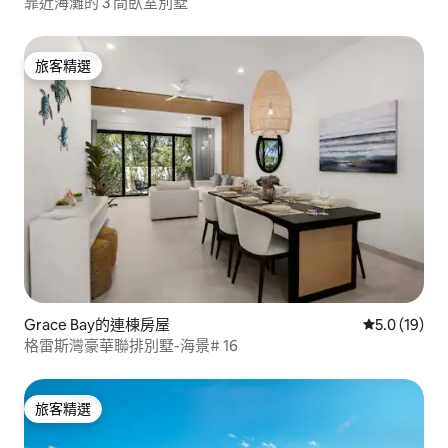
靠近海灘的 3 間臥室別墅
旅客精選
旅客精選
Grace Bay的連棟房屋
從 19 則評
5.0 (19)
格雷斯灣豪華聯排別墅-海景# 16
旅客精選
旅客精選