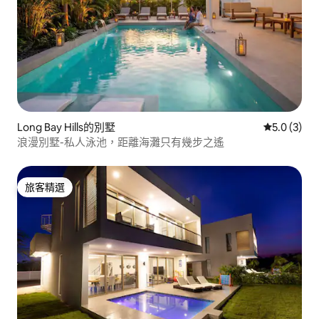
Long Bay Hills的別墅
從 3 則評價
5.0 (3)
浪漫別墅-私人泳池，距離海灘只有幾步之遙
旅客精選
旅客精選