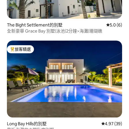
The Bight Settlement的別墅
從 6 則評價
5.0 (6)
全新豪華 Grace Bay 別墅|泳池|2分鐘>海灘|珊瑚礁
旅客精選
旅客精選榜首
Long Bay Hills的別墅
從 39 則評價
4.97 (39)