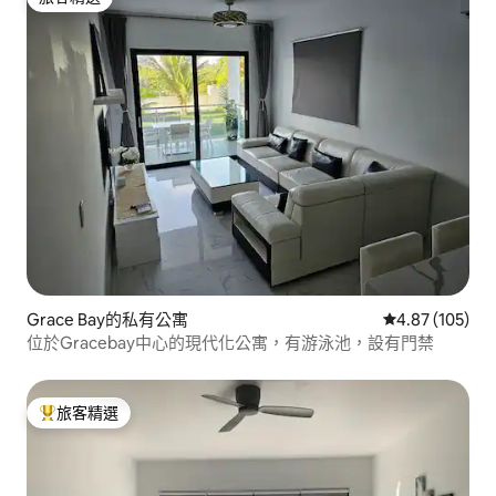
旅客精選
Grace Bay的私有公寓
從 105 則評價
4.87 (105)
位於Gracebay中心的現代化公寓，有游泳池，設有門禁
旅客精選
旅客精選榜首