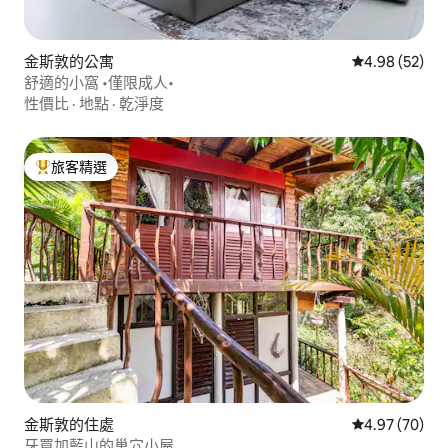
金斯敦的公寓
從 52 則評價
4.98 (52)
舒適的小窩 •僅限成人•
性價比
·
地點
·
乾淨度
旅客精選
旅客精選榜首
金斯敦的住處
從 70 則評價
4.97 (70)
牙買加藍山的巢穴小屋