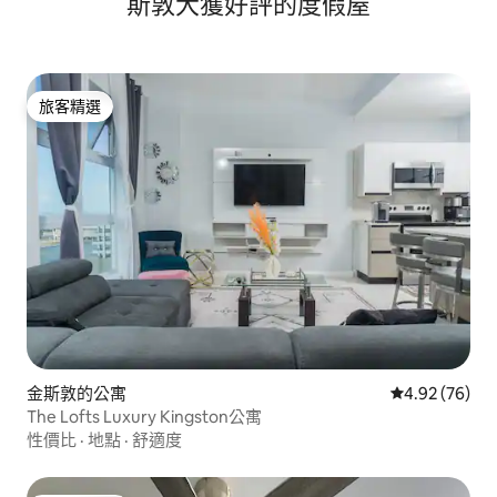
斯敦大獲好評的度假屋
旅客精選
旅客精選
金斯敦的公寓
從 76 則評價
4.92 (76)
The Lofts Luxury Kingston公寓
性價比
·
地點
·
舒適度