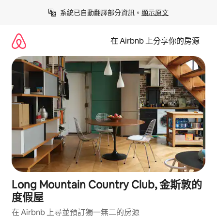
略
系統已自動翻譯部分資訊。
顯示原文
過
以
前
在 Airbnb 上分享你的房源
往
內
容
Long Mountain Country Club, 金斯敦的
度假屋
在 Airbnb 上尋並預訂獨一無二的房源