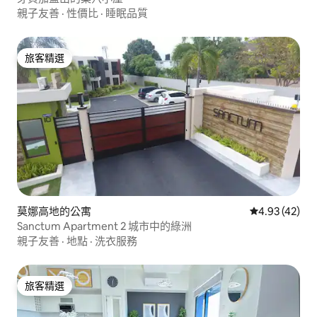
親子友善
·
性價比
·
睡眠品質
旅客精選
旅客精選
莫娜高地的公寓
從 42 則評價
4.93 (42)
Sanctum Apartment 2 城市中的綠洲
親子友善
·
地點
·
洗衣服務
旅客精選
旅客精選