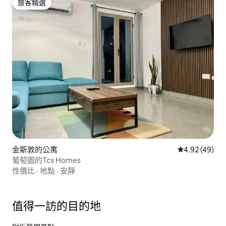
旅客精選
旅客精選
金斯敦的公寓
從 49 則評價
4.92 (49)
葡萄園的Tcs Homes
性價比
·
地點
·
安靜
值得一訪的目的地