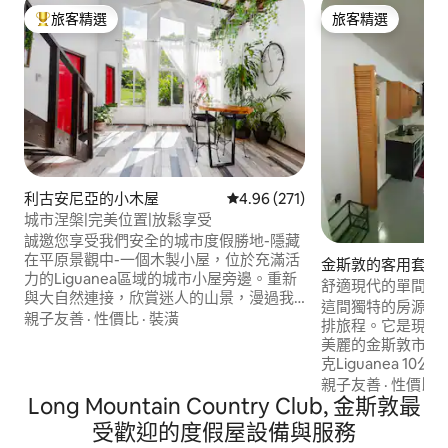
旅客精選
旅客精選
旅客精選榜首
旅客精選
利古安尼亞的小木屋
從 271 則評價中獲得 4.96 的平
4.96 (271)
城市涅槃|完美位置|放鬆享受
誠邀您享受我們安全的城市度假勝地-隱藏
在平原景觀中-一個木製小屋，位於充滿活
金斯敦的客用套房
力的Liguanea區域的城市小屋旁邊。重新
舒適現代的單間公
與大自然連接，欣賞迷人的山景，漫過我
這間獨特的房源地
們的綠色花園，白天聆聽鳥鳴，夜晚聆聽
親子友善
·
性價比
·
裝潢
排旅程。它是現代
生物的聲音。探索Bob Marley博物館、
美麗的金斯敦市的
Devon House、餐廳、咖啡廳、商店、超
克Liguanea 1
市的完美基地，有些步行即可抵達，有些
Popeyes、Sover
親子友善
·
性價比
·
則距離不遠。歡迎成為我們的客人，我們
Long Mountain Country Club, 金斯敦最
及許多其他地方可
很樂意接待你！
（空間不適合烹飪
受歡迎的度假屋設備與服務
務，具體取決於可