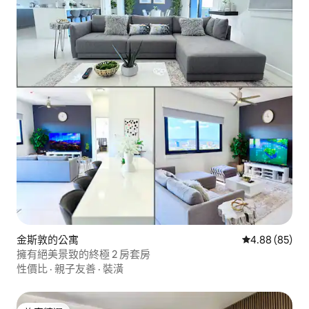
金斯敦的公寓
從 85 則評價
4.88 (85)
擁有絕美景致的終極 2 房套房
性價比
·
親子友善
·
裝潢