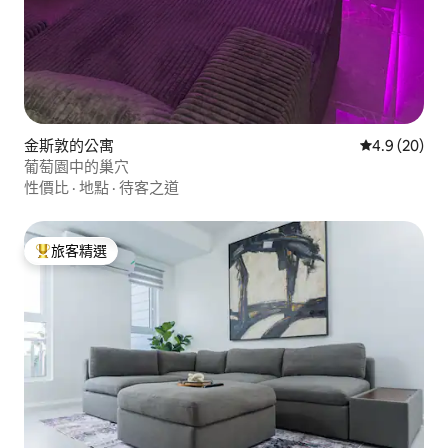
金斯敦的公寓
從 20 則評
4.9 (20)
葡萄園中的巢穴
性價比
·
地點
·
待客之道
旅客精選
旅客精選榜首