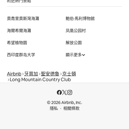
附近熱門景點
奧喬里奧斯灣海灘
鮑伯·馬利博物館
海爾希爾海灘
凤凰公园村
希望植物園
解放公園
西印度群岛大学
顯示更多
Airbnb
牙買加
聖安德魯
京士頓
Long Mountain Country Club
© 2026 Airbnb, Inc.
隱私
相關條款