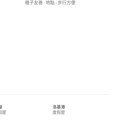
親子友善
·
地點
·
步行方便
 分）
湖
洛基港
假屋
度假屋