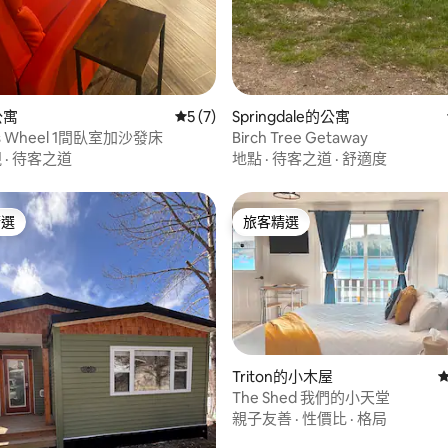
98 的平均評分（滿分 5 分）
公寓
從 7 則評價中獲得 5 的平均評分（滿分 5
5 (7)
Springdale的公寓
p's Wheel 1間臥室加沙發床
Birch Tree Getaway
視
·
待客之道
地點
·
待客之道
·
舒適度
精選
旅客精選
榜首
旅客精選
Triton的小木屋
The Shed 我們的小天堂
親子友善
·
性價比
·
格局