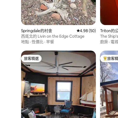
Springdale的村舍
從 50 則評價中獲得 4.
4.98 (50)
Triton的
西底北的 Livin on the Edge Cottage
The Shi
地點
·
性價比
·
早餐
廚房
·
電
旅客精選
旅客
旅客精選
旅客精選