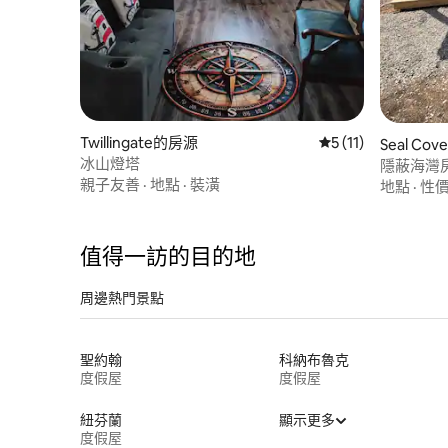
Twillingate的房源
從 11 則評價中獲得
5 (11)
Seal Co
冰山燈塔
隱蔽海灣
親子友善
·
地點
·
裝潢
地點
·
性
值得一訪的目的地
周邊熱門景點
聖約翰
科納布魯克
度假屋
度假屋
紐芬蘭
顯示更多
度假屋