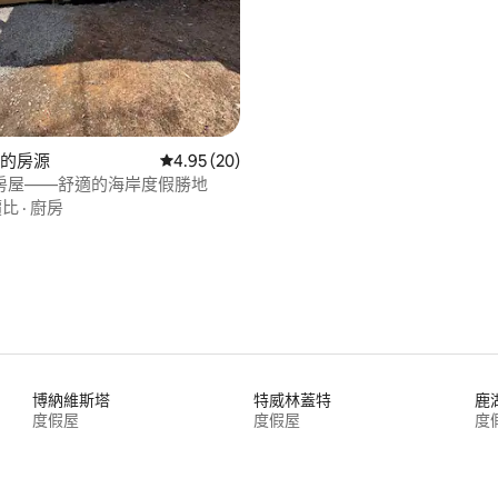
 5 的平均評分（滿分 5 分）
ve的房源
從 20 則評價中獲得 4.95 的平均評分（滿分 5
4.95 (20)
房屋——舒適的海岸度假勝地
價比
·
廚房
博納維斯塔
特威林蓋特
鹿
度假屋
度假屋
度