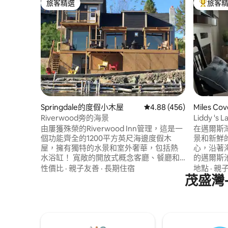
旅客精選
旅客
旅客精選
旅客精選
Springdale的度假小木屋
從 456 則評價中獲得 4.
4.88 (456)
Miles C
Riverwood旁的海景
Liddy '
由屢獲殊榮的Riverwood Inn管理，這是一
在邁爾斯
個功能齊全的1200平方英尺海邊度假木
景和新鮮
屋，擁有獨特的水景和室外奢華，包括熱
心，沿著
水浴缸！ 寬敞的開放式概念客廳、餐廳和
的邁爾斯池
廚房區域，擁有拱形雲杉天花板、樺木地
風景優美
性價比
·
親子友善
·
長期住宿
地點
·
親
板，以及中央 14 英尺的石頭壁爐和 AV 中
茂盛灣
船舶或釣
心。 室外有一個 3 層高的雪松木露天平
採摘，或
台，感覺就像坐在碼頭上一樣。 提供的設
結束一天的行
備與服務非常齊全，足以供 4 人使用，但
流您最喜
最多可容納 6 人。
魅力。