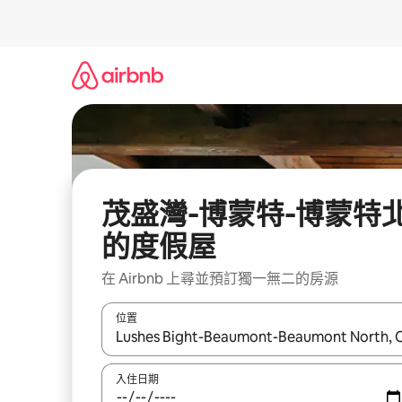
略
過
以
前
往
內
容
茂盛灣-博蒙特-博蒙特
的度假屋
在 Airbnb 上尋並預訂獨一無二的房源
位置
如有搜尋結果，瀏覽內容時請使用上下箭頭，或輕
入住日期