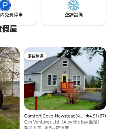
內免費停車
空調設備
度假屋
旅客精選
旅客精選
Comfort Cove-Newstead的
從 67 則評價中獲得 4
4.91 (67)
房源
Ccn Ventures Ltd（A by the bay 體驗）
親子友善
·
地點
·
乾淨度