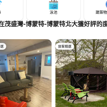
i
泳池
建築物
在茂盛灣-博蒙特-博蒙特北大獲好評的
精選
旅客精選
榜首
旅客精選