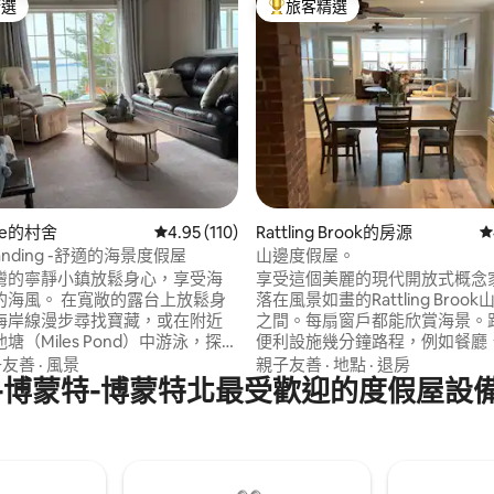
精選
旅客精選
榜首
旅客精選榜首
88 的平均評分（滿分 5 分）
ove的村舍
從 110 則評價中獲得 4.95 的平均評分（滿分 5
4.95 (110)
Rattling Brook的房源
從
s Landing -舒適的海景度假屋
山邊度假屋。
灣的寧靜小鎮放鬆身心，享受海
享受這個美麗的現代開放式概念
的海風。 在寬敞的露台上放鬆身
落在風景如畫的Rattling Broo
海岸線漫步尋找寶藏，或在附近
之間。每扇窗戶都能欣賞海景。
塘（Miles Pond）中游泳，探索
便利設施幾分鐘路程，例如餐廳
的步道。 從碼頭出發，開始您的
店、雜貨店、禮品店、社區船舶
子友善
·
風景
親子友善
·
地點
·
退房
-博蒙特-博蒙特北最受歡迎的度假屋設
魚之旅，然後享受季節性的漿果
不同難度的美麗徒步道。寵物友
觀看雄偉的冰山漂流。 在火堆旁
付押金。2 間臥室，1 間特大床，
程，並使用 Starlink Wi-Fi 串
床，配有電視/無線網路。2 間
愛的節目，同時擁抱戶外生活的
廚房。洗衣機/烘衣機。烤肉。2