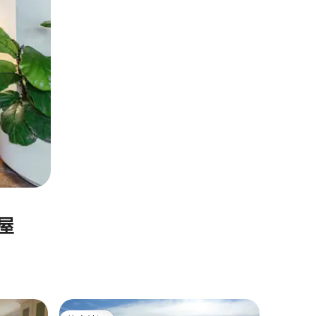
屋
Triton