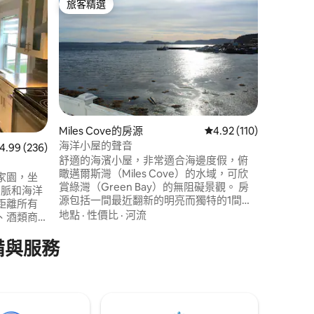
旅客精選
旅客
旅客精選
旅客精
Cleo's
這棟漂亮
配有您所
難忘。 坐
裡是充實地
美景和魅
親子友善
摩浴缸中
咖啡，同
的平房經
Miles Cove的房源
從 110 則評價中獲得 4
4.92 (110)
設備與服
海洋小屋的聲音
 分）
 236 則評價中獲得 4.99 的平均評分（滿分 5 分）
4.99 (236)
舒適的海濱小屋，非常適合海邊度假，俯
瞰邁爾斯灣（Miles Cove）的水域，可欣
家園，坐
賞綠灣（Green Bay）的無阻礙景觀。 房
k山脈和海洋
源包括一間最近翻新的明亮而獨特的1間臥
距離所有
室小屋，配有起居區和用餐廚房，均可欣
地點
·
性價比
·
河流
、酒類商
賞海景。 客廳可通往甲板，您可以在一天
發射、3條
的大部分時間享受水景和充足的陽光。 小
備與服務
善，需支
屋設有全套衛浴，配有浴缸和淋浴間。 房
1 間雙人
源配備洗衣機和晾衣繩。
浴室。全套
層甲板。