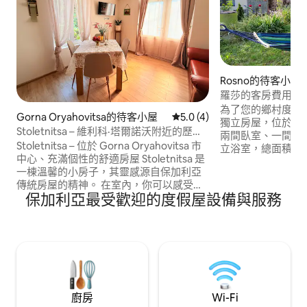
Rosno的待客小屋
羅莎的客房費用
為了您的鄉村度假
Gorna Oryahovitsa的待客小屋
從 4 則評價中獲得 5.0 的平
5.0 (4)
獨立房屋，位於埃
Stoletnitsa – 維利科·塔爾諾沃附近的歷史
兩間臥室、一間設
建築
Stoletnitsa – 位於 Gorna Oryahovitsa 市
立浴室，總面積58
中心、充滿個性的舒適房屋 Stoletnitsa 是
人。 您可以使用帶燒烤設備和用餐區的花
一棟溫馨的小房子，其靈感源自保加利亞
園、吊床和日光浴躺椅
傳統房屋的精神。 在室內，你可以感受到
費停車位 戶外遊
保加利亞最受歡迎的度假屋設備與服務
溫暖、寧靜的氛圍和迷人的復古細節——
住宿： 臥室1 - 最多
書籍、經典家具和貼心的細節，營造出歷
廚房（也可作為客廳
史感和舒適感。 位於 Gorna Oryahovitsa
中心的一條安靜街道上，距離 Veliko
Tarnovo 和 Tsarevets 要塞僅幾分鐘路
程。
廚房
Wi-Fi