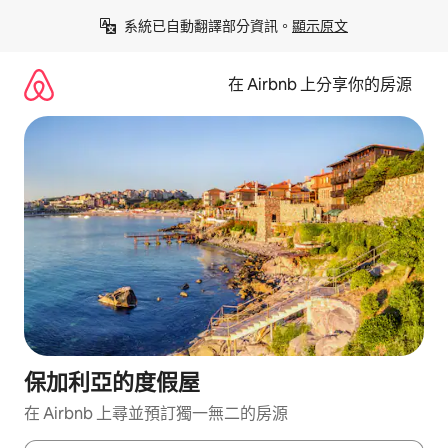
略
系統已自動翻譯部分資訊。
顯示原文
過
以
前
在 Airbnb 上分享你的房源
往
內
容
保加利亞的度假屋
在 Airbnb 上尋並預訂獨一無二的房源