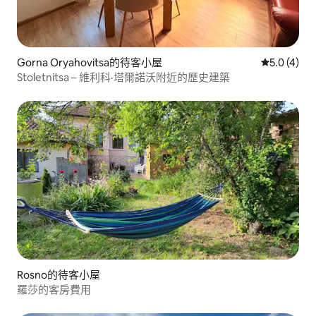
Gorna Oryahovitsa的待客小屋
從 4 則評價
5.0 (4)
Stoletnitsa – 維利科·塔爾諾沃附近的歷史建築
Rosno的待客小屋
羅莎的客房費用