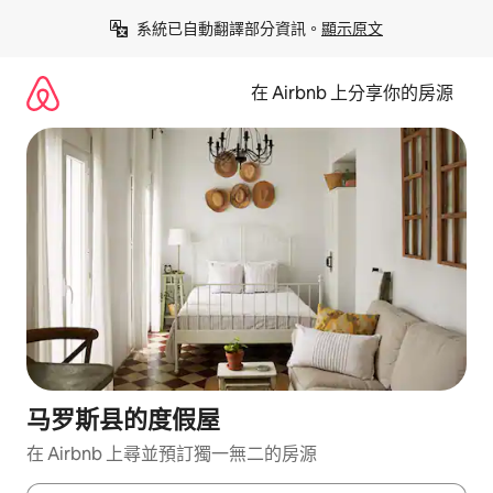
略
系統已自動翻譯部分資訊。
顯示原文
過
以
前
在 Airbnb 上分享你的房源
往
內
容
马罗斯县的度假屋
在 Airbnb 上尋並預訂獨一無二的房源