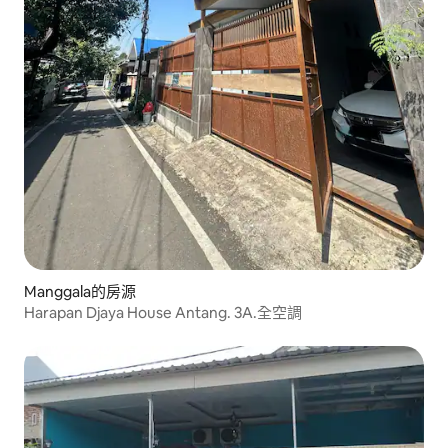
Manggala的房源
Harapan Djaya House Antang. 3A.全空調