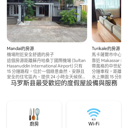
Mandai的房源
Turikale的房源
機場附近安全舒適的房子
馬卡薩爾市中心附
這個房源距離蘇丹哈桑丁國際機場 (Sultan
靠近 Makassar
Hasanuddin International Airport) 只有
帶風格的中世紀度假
15 分鐘路程，位於一個綠意盎然、安靜且
分鐘車程，距離機
安全的住宅區內，提供 24 小時全天候保全
水上樂園 15 分
马罗斯县最受歡迎的度假屋設備與服務
服務，讓您享受舒適與寧靜。 步行即可抵
公園 (Bantimurung 
達 Maros 最大的購物中心 Grand Mall
Rammang Ramma
Maros。 非常適合在從托拉亞 (Toraja) 旅
Leang 考古公園
行後休息，或作為探索蘇拉威西島
車程。 位於安全社區
(Sulawesi) 的基地。 這棟房屋有 3 間配備
間衛浴、一間設備
空調的臥室、1 間衛浴，並提供前往托拉加
的車棚——非常適
(Toraja) 的自選導覽服務。 如需協助，請
人和朋友。 這裡
聯絡共同主持人 Dalle。
適合尋求舒適與冒
廚房
Wi-Fi