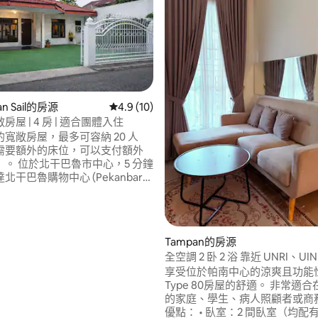
an Sail的房源
從 10 則評價中獲得 4.9 的平均評分（滿分 5
4.9 (10)
屋 | 4 房 | 適合團體入住
寬敞房屋，最多可容納 20 人
需要額外的床位，可以支付額外
心，5 分鐘
 5 的平均評分（滿分 5 分）
北干巴魯購物中心 (Pekanbaru
 分鐘內即可抵達 Living World 購物
g World Mall)/SKA/Transmart
靠近北干巴魯警察局 (Polda) 和
府 (Gubernatories)，周圍有
Tampan的房源
用餐地點）、熱鬧的區域，安全
全空調 2 卧 2 浴 靠近 UNRI、UI
 24 小時營業的 Indomaret 便
Bros 和 Aulia
享受位於帕南中心的涼爽且功能
該區域設有閉路電視監控系統，
Type 80房屋的舒適。 非常適
一個大型停車場。鄰近美食中心
的家庭、學生、病人照顧者或商
優點： • 臥室：2 間臥室（均配