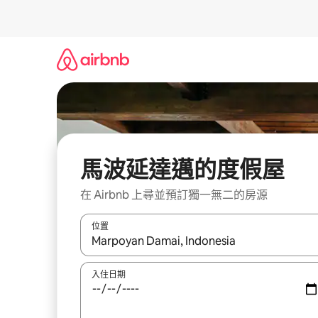
略
過
以
前
往
內
容
馬波延達邁的度假屋
在 Airbnb 上尋並預訂獨一無二的房源
位置
如有搜尋結果，瀏覽內容時請使用上下箭頭，或輕
入住日期