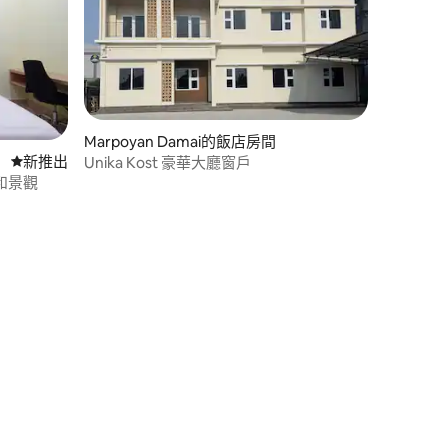
Marpoyan Damai的飯店房間
新住處
新推出
Unika Kost 豪華大廳窗戶
和景觀