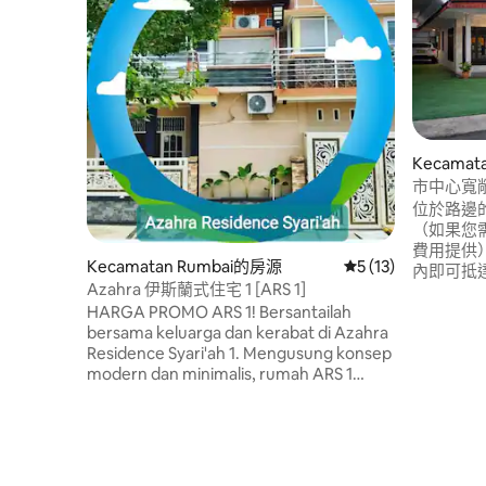
Kecamat
市中心寬敞房
位於路邊的
（如果您
費用提供）。 位於北干巴魯市中
Kecamatan Rumbai的房源
從 13 則評價中獲得
5 (13)
內即可抵達
Azahra 伊斯蘭式住宅 1 [ARS 1]
Mall)，7
HARGA PROMO ARS 1! Bersantailah
中心 (Livin
bersama keluarga dan kerabat di Azahra
購物中心。
Residence Syari'ah 1. Mengusung konsep
北干巴魯省政
modern dan minimalis, rumah ARS 1
美食店（
memiliki suasana tenang dan nyaman.
又安靜。靠近
Rumah ini Asri, Clean dan sejuk. Ada
利商店，
security / pos penjagaan di depan jalan
路邊還有
masuk menuju rumah ini. Kami
menyediakan minuman dan snack