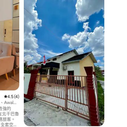
位於Pek
題寄宿家
舒適的週
植物和鄉村家具。 
距離2個最大
World 
程 距離Sul
鐘 5分鐘內即可抵達Pekanbaru的2條主要
 分）
道路（ Soe
從 4 則評價中獲得 4.5 的平均評分（滿分 5 分）
4.5 (4)
N、Awal
性強的
合在北干巴魯
務旅客。
有全套空