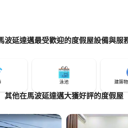
調）。 • 浴室：2間浴室（適合團
廚房：配備齊全的廚具。 超快速存
距離UNRI和UIN Suska 3–4公里。
Bros醫院和Aulia醫院2公里。 • 
Mall、SKA、Living World 和 Tra
7 公里。 這個地方乾淨、安全
住！
馬波延達邁最受歡迎的度假屋設備與服
i
泳池
建築物
其他在馬波延達邁大獲好評的度假屋