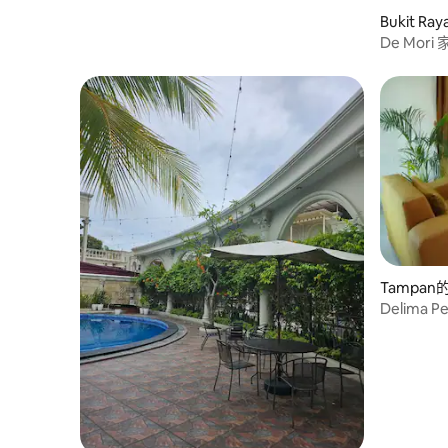
Bukit 
De Mor
Tampan
Delima P