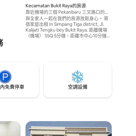
體）。 •
Kecamatan Bukit Raya的房源
取： •
靠近機場的三個 Pekanbaru 三叉路口的一
 • 距Awal
棟房子
與全家人一起在我們的房源放鬆身心。 寄
距離 MTC
宿家庭出租 In Simpang Tiga district, Jl.
nsmart 2–
Kalijati Tengku bey Bukit Raya. 距離機場
，可以立即入
（機場） SSQ 5分鐘，距離市中心10分鐘，
務
距離UIR 10分鐘 -寄宿家庭設施： 2間全套
空調臥室，配有衣櫃，配有加大雙人牀 2間
浴室（廁所和深蹲） 監視室+房客+冰箱
+餐桌+飲水機 設備齊全的迷你廚房，配有
餐具和烹飪用具 車棚可容納4-5輛車 免費
WiFi Hub: -8117539995
內免費停車
空調設備