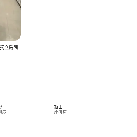
ai的獨立房間
影
新山
假屋
度假屋