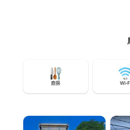
selamat datang yang sangat lezat untuk
para tamu. 🌷 بَارَكَ اللهُ فِيْكُم. 💖
廚房
Wi-F