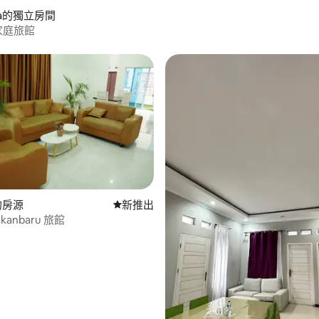
Raya的獨立房間
i 家庭旅館
的房源
新住處
新推出
ekanbaru 旅館