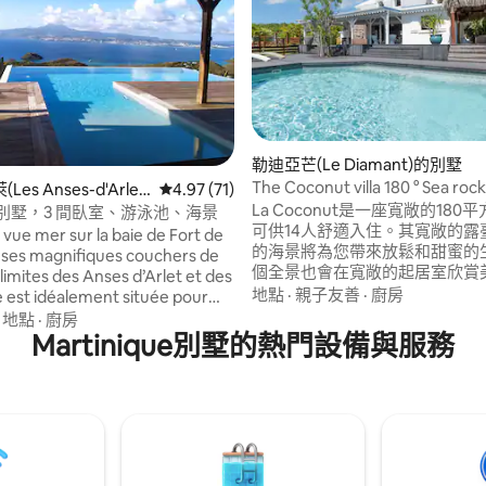
.9 的平均評分（滿分 5 分）
勒迪亞芒(Le Diamant)的別墅
The Coconut villa 180 ° Sea rock
es Anses-d'Arlet)
從 71 則評價中獲得 4.97 的平均評分（滿分 5
4.97 (71)
Diamond
La Coconut是一座寬敞的180
er 別墅，3 間臥室、游泳池、海景
可供14人舒適入住。其寬敞的露
 vue mer sur la baie de Fort de
的海景將為您帶來放鬆和甜蜜的生
 ses magnifiques couchers de
個全景也會在寬敞的起居室欣賞美
ses d’Arlet et des
Diamant在一個安靜通風的時尚
地點
·
親子友善
·
廚房
lle est idéalement située pour
離美麗的海灘900米，以及商店
les plus belles plages de la
·
地點
·
廚房
Handles d 'Arlet 10分鐘 6mx3m50的鹽泳
e
Martinique別墅的熱門設備與服務
池，配有甲板（複合） ，您可以
賞大海、睡眠的女人、鑽石巖。