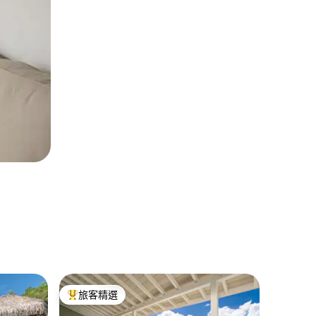
萊特魯瓦西萊(
旅客精選
旅客
旅客精選榜首
旅客精
的別墅
珍珠灣（P