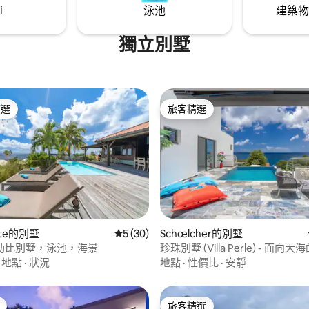
i
泳池
建築物
獨立別墅
精選
旅客精選
榜首
旅客精選
93 的平均評分（滿分 5 分）
lote的別墅
從 30 則評價中獲得 5 的平均評分（滿分 5
5 (30)
Schœlcher的別墅
勒比別墅，泳池，海景
珍珠別墅 (Villa Perle) - 面向
靠站
·
地點
·
狀況
地點
·
性價比
·
安靜
旅客精選