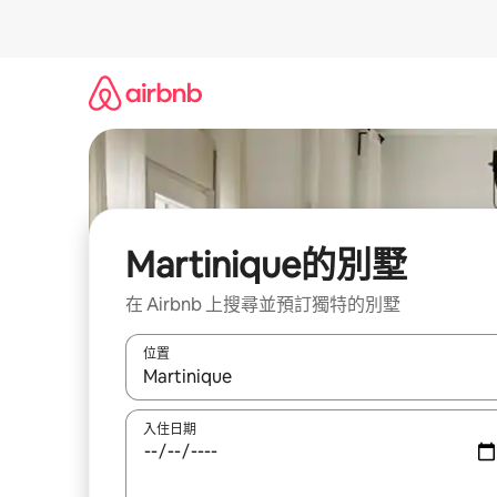
略
過
以
前
往
內
容
Martinique的別墅
在 Airbnb 上搜尋並預訂獨特的別墅
位置
如有搜尋結果，瀏覽內容時請使用上下箭頭，或輕
入住日期