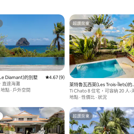
超讚房東
超讚房東
e Diamant)的別墅
從 9 則評價中獲得 4.67 的平均評分（滿分 5
4.67 (9)
，直達海灘
93 的平均評分（滿分 5 分）
萊特魯瓦西萊(Les Trois-Îlets)的
·
地點
·
戶外空間
墅
Ti Chato 8 住宅，可容納 20 
海灘 50 公尺
地點
·
性價比
·
狀況
超讚房東
超讚房東