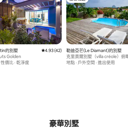
旅客精選
ntin的別墅
從 42 則評價中獲得 4.93 的平均評分（滿分 5
4.93 (42)
勒迪亞芒(Le Diamant)的別墅
ts Golden
克里奧爾別墅（villa créole）
（rocher）
·
性價比
·
乾淨度
地點
·
戶外空間
·
進出使用
 5 的平均評分（滿分 5 分）
豪華別墅