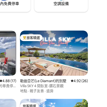
內免費停車
空調設備
旅客精選
旅客精選榜首
 分）
從 17 則評價中獲得 4.88 的平均評分（滿分 5 分）
4.88 (17)
勒迪亞芒(Le Diamant)的別墅
從 26 則評價中獲得 4
4.92 (26)
大海的尊貴停
Villa SKY 4 間臥室-鑽石景觀
地點
·
親子友善
·
退房
旅客精選