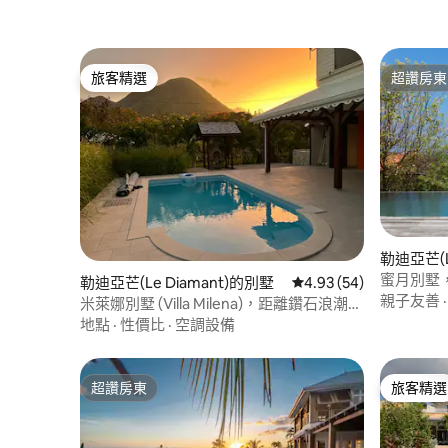
旅客精選
超讚房東
旅客精選
超讚房東
勒迪亞芒(L
蜜月別墅
勒迪亞芒(Le Diamant)的別墅
從 54 則評價中獲得 4.
4.93 (54)
親子友善
米萊娜別墅 (Villa Milena)，距離鑽石浪潮
(Diamond Waves) 海灘 20 公尺
地點
·
性價比
·
空調設備
超讚房東
旅客精選
超讚房東
旅客精選