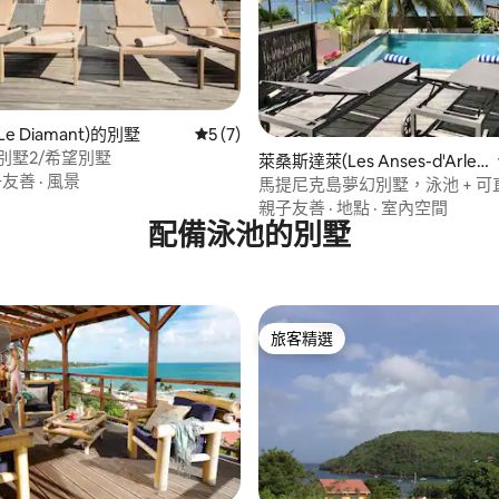
77 的平均評分（滿分 5 分）
e Diamant)的別墅
從 7 則評價中獲得 5 的平均評分（滿分 5
5 (7)
oc別墅2/希望別墅
萊桑斯達萊(Les Anses-d'Arlet)
子友善
·
風景
的別墅
馬提尼克島夢幻別墅，泳池 + 可
親子友善
·
地點
·
室內空間
配備泳池的別墅
旅客精選
旅客精選