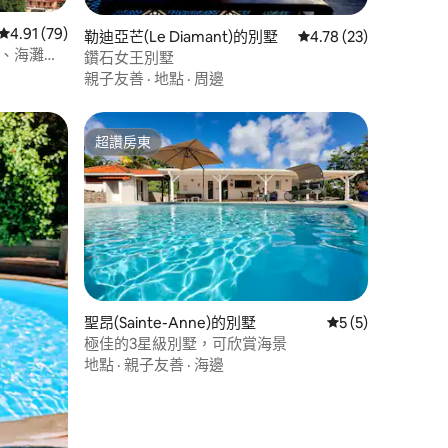
 分）
從 79 則評價中獲得 4.91 的平均評分（滿分 5 分）
4.91 (79)
勒迪亞芒(Le Diamant)的別墅
從 23 則評價中獲得 4
4.78 (23)
泳池、海灘漫
鑽石女王別墅
親子友善
·
地點
·
周邊
超讚房東
超讚房東
 分）
聖昂(Sainte-Anne)的別墅
從 5 則評價中獲得
5 (5)
極佳的3星級別墅，可欣賞海景
地點
·
親子友善
·
海邊