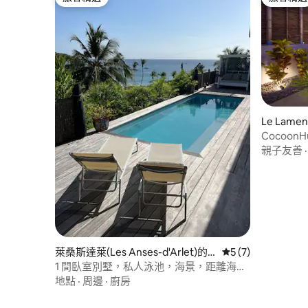
旅客精選
旅客精選
Le Lame
CocoonHu
親子友善
萊桑斯達萊(Les Anses-d'Arlet)的
從 7 則評價中獲得
5 (7)
別墅
1 間臥室別墅，私人泳池，海景，距離海灘
50 公尺
地點
·
周邊
·
廚房