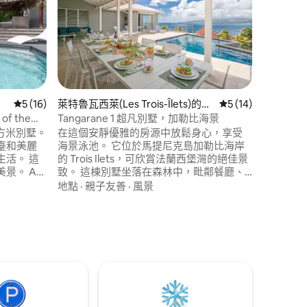
溫水泳池
法蘭西堡
抵達海灘 加
地理位置
座別墅可
際溫水泳池 現代廚房、燒烤區、
親子友善
椅、烤肉
WiFi 4 間空調套房，配備意大利淋浴間和私
人浴室，
從 16 則評價中獲得 5 的平均評分（滿分 5 分）
5 (16)
萊特魯瓦西萊(Les Trois-Îlets)的別
從 14 則評價中獲得
5 (14)
墅
 of the
Tangarane 1 超凡別墅，加勒比海景
 分）
平方米別墅。
在這個安靜優雅的房源中放鬆身心，享受
臺和美麗
海景泳池。 它位於馬提尼克島加勒比海岸
活。 這
的 Trois Ilets，可欣賞法蘭西堡灣的絕佳景
景。 Au
致。 這棟別墅坐落在森林中，毗鄰餐廳、
區域。 距
商店和水上活動，位於一個封閉且安全的
地點
·
親子友善
·
風景
和市場。
莊園內，擁有獨特的私人環境。
Tangarane 1 別墅可與姊妹別墅 Tangarane
從這裡欣
2 一起出租，後者也最多可容納 10 位房
客。