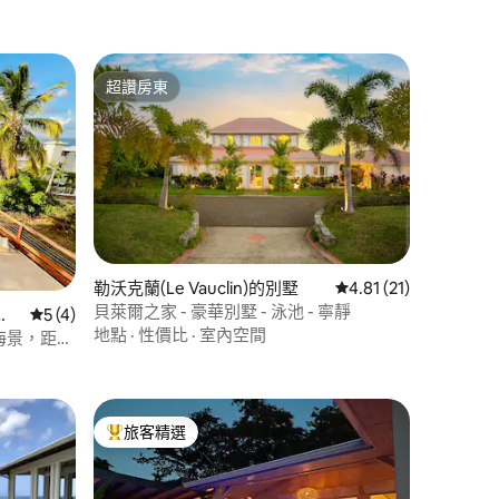
超讚房東
超讚房東
 分）
勒沃克蘭(Le Vauclin)的別墅
從 21 則評價中獲得 4
4.81 (21)
貝萊爾之家 - 豪華別墅 - 泳池 - 寧靜
別
從 4 則評價中獲得 5 的平均評分（滿分 5 分）
5 (4)
地點
·
性價比
·
室內空間
人-海景，距離
旅客精選
旅客精選榜首