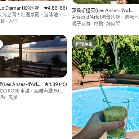
e Diamant)的別墅
從 86 則評價中獲得 4.86 的平均評分（滿分 5
4.86 (86)
萊桑斯達萊(Les Anses-d'Arle
87 的平均評分（滿分 5 分）
大海之間！壯麗景觀、游泳池、
t)的別墅
Anses d 'Arlet海景別墅、遊
尺外的海灘
價比
·
入住
步
親子友善
·
地點
·
烤肉架
超讚房東
超讚房東
es Anses-d'Arle
從 45 則評價中獲得 4.89 的平均評分（滿分 5
4.89 (45)
COCO ROSE 卓越，距離海灘 50 公
地點
·
風景
97 的平均評分（滿分 5 分）