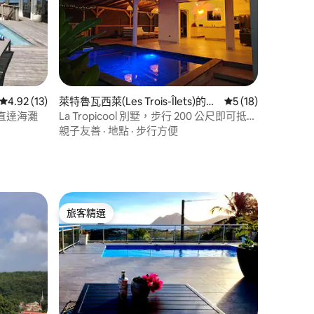
 分）
從 13 則評價中獲得 4.92 的平均評分（滿分 5 分）
4.92 (13)
萊特魯瓦西萊(Les Trois-Îlets)的別
從 18 則評價中獲得
5 (18)
墅
直達海灘
La Tropicool 別墅，步行 200 公尺即可抵達
海灘
親子友善
·
地點
·
步行方便
旅客精選
旅客精選