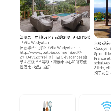
法屬馬丁尼科(Le Marin)的別墅
從 154 則評價中獲得 4
4.9 (154)
「Villa Wodyétia」
萊桑斯達萊(L
伍德耶蒂亞別墅（Villa Wodyetia）（
的別墅
Cocoy
http://www.youtube.com/embed/7-
Splendide
ZY_D4VEZo?rel=0 ） 由 Clévacances 給
France et
予 4 星級 **** 等級，距離市中心和所有便
soleil Aux limites des An
利設施 5 分鐘，距離安斯菲吉爾 (Anse
性價比
·
地點
·
廚房
3 Ilets, e
Figuier) 海灘 10 分鐘，距離島上最美麗的
découvrir 
親子友善
海灘幾公里，其中包括薩利內斯 (Salines)
Martiniqu
海灘，您可以透過 TF1 的這篇報導來探索：
https://www.tf1.fr/tf1/jt-we/videos/a-
decouverte-de-plage-salines-
martinique.html。