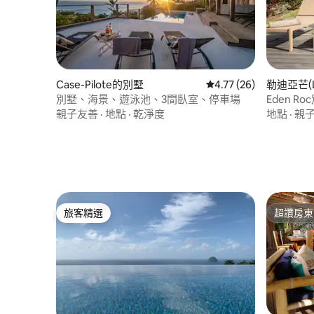
Case-Pilote的別墅
從 26 則評價中獲得 4.
4.77 (26)
勒迪亞芒(L
別墅、海景、遊泳池、3間臥室、停車場
Eden R
親子友善
·
地點
·
乾淨度
地點
·
親
旅客精選
超讚房東
旅客精選
超讚房東