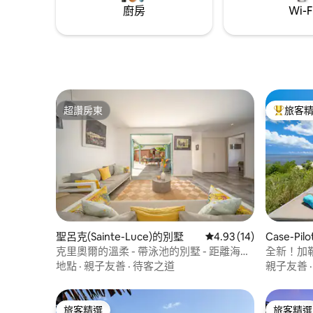
廚房
Wi-F
超讚房東
旅客
超讚房東
旅客精選
聖呂克(Sainte-Luce)的別墅
從 14 則評價中獲得 4.
4.93 (14)
Case-Pi
克里奧爾的溫柔 - 帶泳池的別墅 - 距離海灘
全新！加
300 公尺
地點
·
親子友善
·
待客之道
親子友善
旅客精選
旅客精選