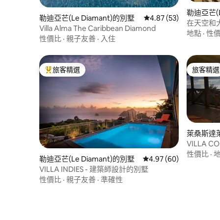
勒迪亞芒(L
勒迪亞芒(Le Diamant)的別墅
從 53 則評價中獲得 4.
4.87 (53)
在天空和
Villa Alma The Caribbean Diamond
100 公
地點
·
性
性價比
·
親子友善
·
入住
旅客精選
旅客精選
旅客精選榜首
旅客精選
萊桑斯達萊(L
t)的別墅
VILLA 
尺
性價比
·
勒迪亞芒(Le Diamant)的別墅
從 60 則評價中獲得 4.
4.97 (60)
VILLA INDIES - 建築師設計的別墅
性價比
·
親子友善
·
準確性