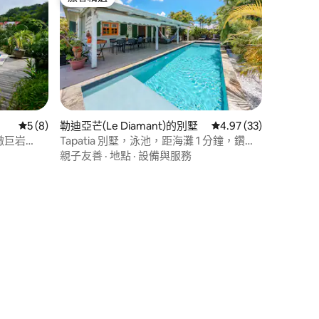
旅客精選
 分）
從 8 則評價中獲得 5 的平均評分（滿分 5 分）
5 (8)
勒迪亞芒(Le Diamant)的別墅
從 33 則評價中獲得 4
4.97 (33)
俯瞰巨岩
Tapatia 別墅，泳池，距海灘 1 分鐘，鑽石
級
親子友善
·
地點
·
設備與服務