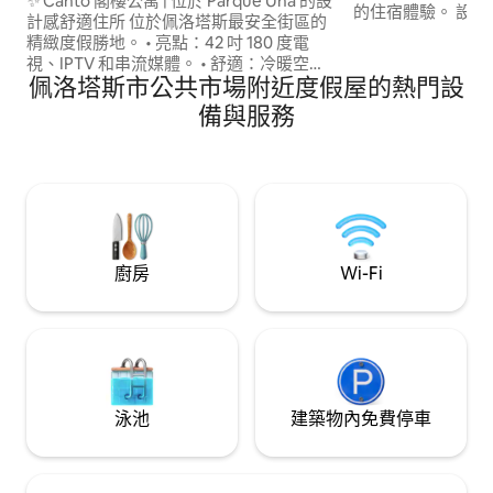
✨️ Canto 閣樓公寓 | 位於 Parque Una 的設
的住宿體驗。 設施： - 皇后床 - 高品質寢
計感舒適住所 ​位於佩洛塔斯最安全街區的
具，2500 線程床單 
精緻度假勝地。 • 亮點：42 吋 180 度電
巾套裝 -吹風機 - 浴
視、IPTV 和串流媒體。 • 舒適：冷暖空
智慧電視，可 360 度
佩洛塔斯市公共市場附近度假屋的熱門設
調、熱水龍頭、配有枕頭的優質床鋪和全
WindFree 熱冷空調 - 
套寢具。 • 廚房：電磁爐、烤箱、空氣炸
備與服務
門房
鍋、微波爐和高級廚具。 • 設施：吹風
機、熨斗、盥洗用品和急救包。 • 保全：
24小時前台和有屋頂的停車位。 ​實用性與
舒適性的完美平衡。快來預訂您的體驗
吧！
廚房
Wi-Fi
泳池
建築物內免費停車