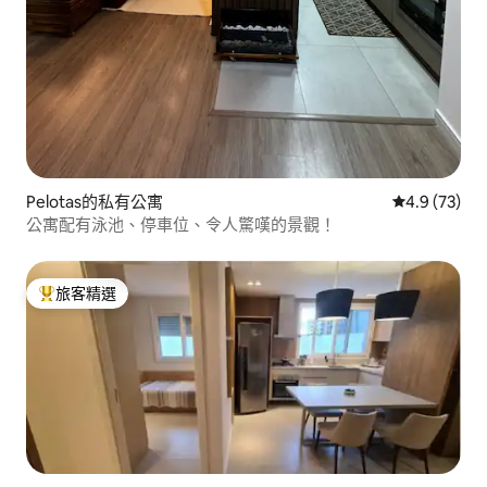
Pelotas的私有公寓
從 73 則評
4.9 (73)
公寓配有泳池、停車位、令人驚嘆的景觀！
旅客精選
旅客精選榜首