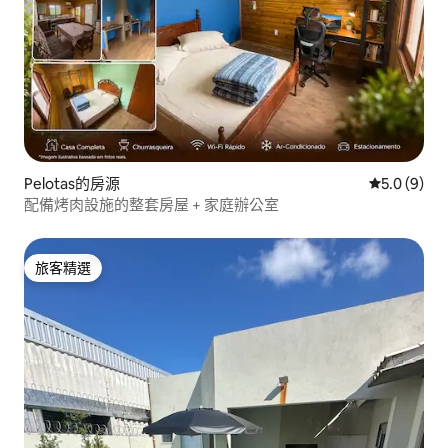
Pelotas的房源
從 9 則評價
5.0 (9)
配備烤肉設施的整套房屋 + 家庭辦公室
旅客精選
旅客精選