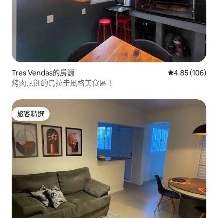
Tres Vendas的房源
從 106 則評價
4.85 (106)
烤肉烹飪的烏拉圭風格美食區！
旅客精選
旅客精選