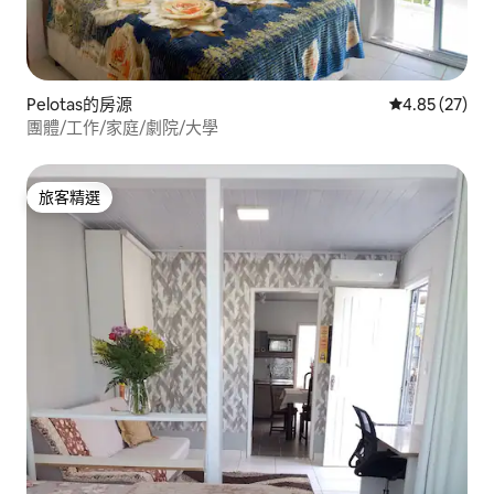
Pelotas的房源
從 27 則評價
4.85 (27)
團體/工作/家庭/劇院/大學
旅客精選
旅客精選