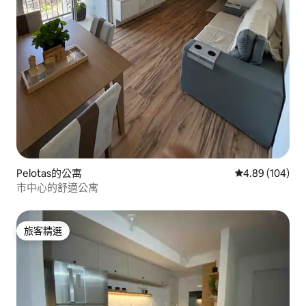
Pelotas的公寓
從 104 則評價
4.89 (104)
市中心的舒適公寓
旅客精選
旅客精選