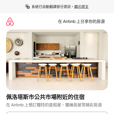
略
系統已自動翻譯部分資訊。
顯示原文
過
以
前
在 Airbnb 上分享你的房源
往
內
容
佩洛塔斯市公共市場附近的住宿
在 Airbnb 上預訂獨特的度假屋、獨棟房屋等精彩房源