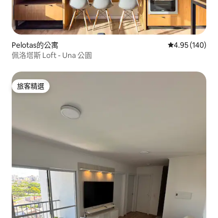
Pelotas的公寓
從 140 則評價
4.95 (140)
佩洛塔斯 Loft - Una 公園
旅客精選
旅客精選