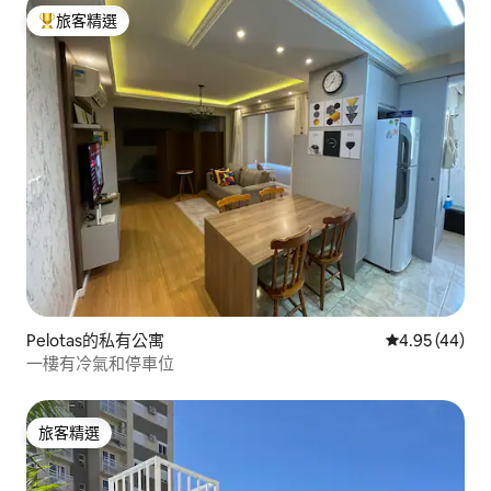
旅客精選
旅客精選榜首
Pelotas的私有公寓
從 44 則評價
4.95 (44)
一樓有冷氣和停車位
旅客精選
旅客精選