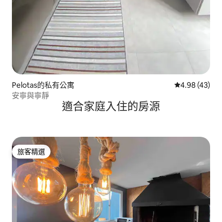
Pelotas的私有公寓
從 43 則評價
4.98 (43)
安寧與寧靜
適合家庭入住的房源
旅客精選
旅客精選