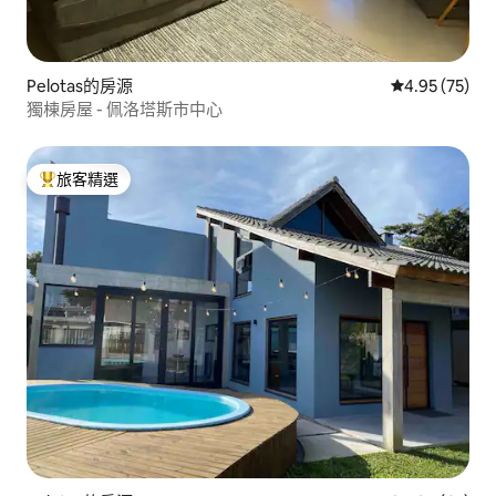
Pelotas的房源
從 75 則評價
4.95 (75)
獨棟房屋 - 佩洛塔斯市中心
旅客精選
旅客精選榜首