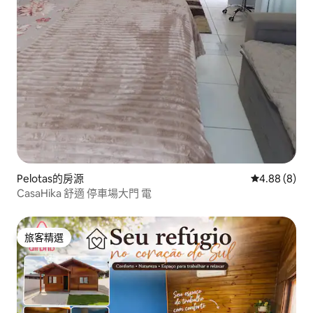
Pelotas的房源
從 8 則評價中
4.88 (8)
CasaHika 舒適 停車場大門 電
旅客精選
旅客精選