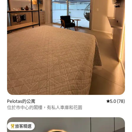
Pelotas的公寓
從 78 則評
5.0 (78)
位於市中心的閣樓，有私人車庫和花園
旅客精選
旅客精選榜首