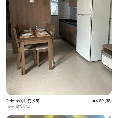
Pelotas的私有公寓
從 38 則評價
4.89 (38)
法拉加塔公寓