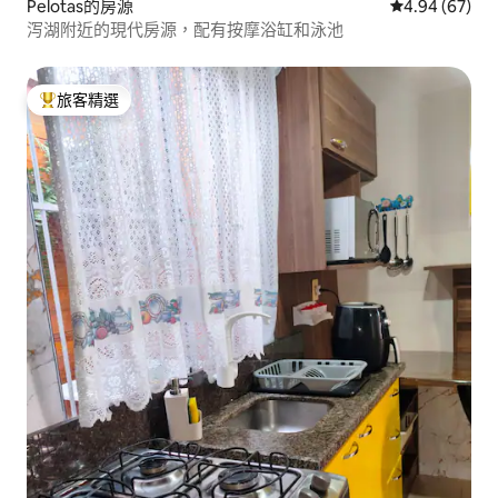
Pelotas的房源
從 67 則評價
4.94 (67)
泻湖附近的現代房源，配有按摩浴缸和泳池
旅客精選
旅客精選榜首