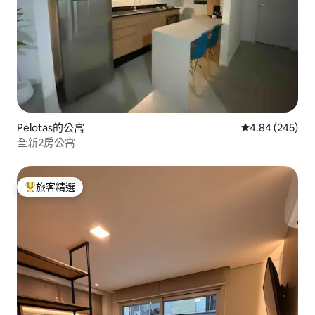
Pelotas的公寓
從 245 則評價
4.84 (245)
全新2房公寓
旅客精選
旅客精選榜首