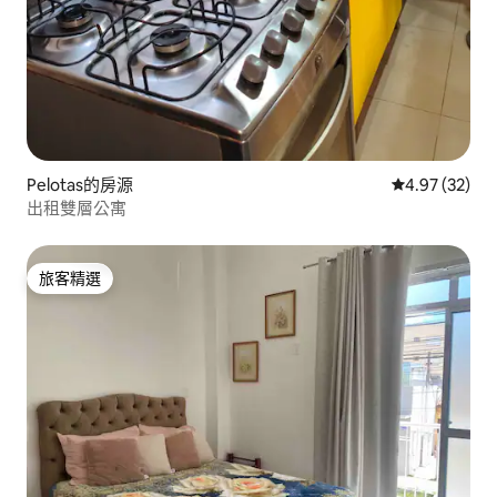
Pelotas的房源
從 32 則評價
4.97 (32)
出租雙層公寓
旅客精選
旅客精選