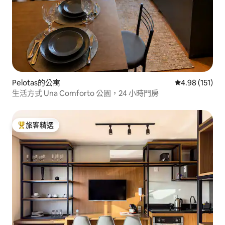
Pelotas的公寓
從 151 則評價
4.98 (151)
生活方式 Una Comforto 公園，24 小時門房
旅客精選
旅客精選榜首