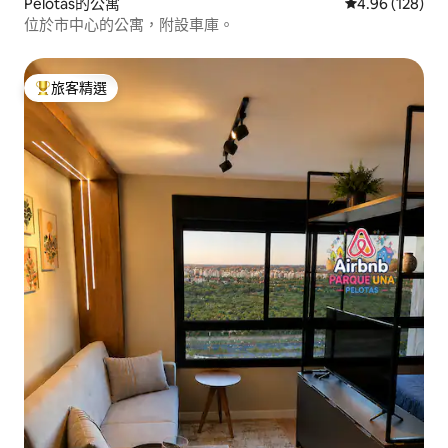
Pelotas的公寓
從 128 則評價
4.96 (128)
位於市中心的公寓，附設車庫。
旅客精選
旅客精選榜首