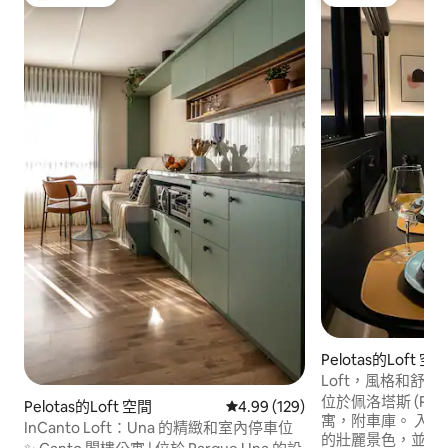
旅客精選榜首
旅客精選
Pelotas的Loft 空
Loft，風格和舒適，
位於佩洛塔斯 (Pel
Pelotas的Loft 空間
從 129 則評價中獲得 4.99 的平
4.99 (129)
寓，附車庫。 入住 Canto 大樓，欣賞城市
InCanto Loft：Una 的精緻和室內停車位
的壯麗景色，並在