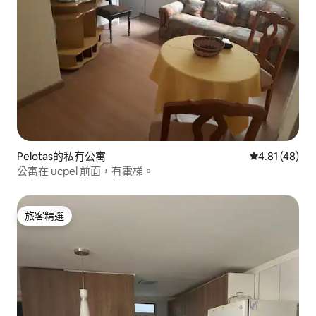
Pelotas的私有公寓
從 48 則評價
4.81 (48)
公寓在 ucpel 前面，有電梯。
旅客精選
旅客精選