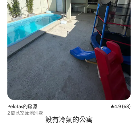
Pelotas的房源
從 68 則評價
4.9 (68)
2 間臥室泳池別墅
設有冷氣的公寓