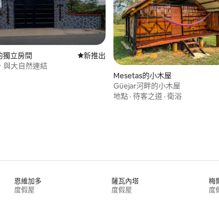
s的獨立房間
新住處
新推出
，與大自然連結
Mesetas的小木屋
Güejar河畔的小木屋
地點
·
待客之道
·
衛浴
恩維加多
薩瓦內塔
梅
度假屋
度假屋
度