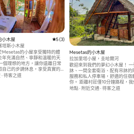
s的小木屋
從 3 則評價中獲得 5 的平均評分（滿分 5
5 (3)
塞塔斯小木屋
Mesetas的小屋享受獨特的體
Mesetas的小木屋
全年充滿自然、寧靜和溫暖的天
拉加里塔小屋，圭哈爾河
是一個理想的地方，讓你遠離日常
歡迎來到我們的夢幻小木屋！ 一
照自己的步調休息，享受真實的
牀、一間全套衛浴、配有吊牀的陽
流
·
待客之道
服務和私人停車場，舒適的住宿
非常適合在一天的探索後放鬆身
你。 距離村莊僅10分鐘路程，
這裡，您可以醒來聆聽鳥鳴聲，享
提供令人興奮的活動，如參觀Güe
地點
·
附近交通
·
待客之道
受安靜的夜晚。 歡迎🐶寵物入住。
谷、Guape峽谷、在河上泡澡
旅，包括美味的午餐！ 立即預訂
88 的平均評分（滿分 5 分）
受舒適的探險體驗！