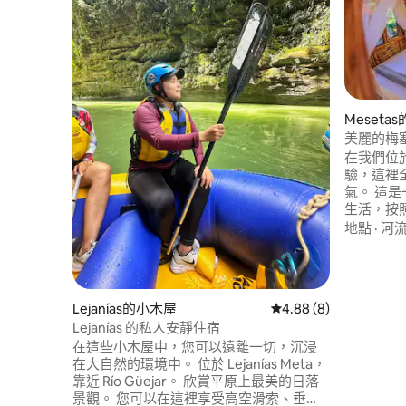
Meseta
美麗的梅
在我們位於
驗，這裡
氣。 這
生活，按
時光。 我們的小屋提供舒適、清新和自然
地點
·
河
的氛圍，
心。 在
Lejanías的小木屋
從 8 則評價中獲得 4.
4.88 (8)
Lejanías 的私人安靜住宿
在這些小木屋中，您可以遠離一切，沉浸
在大自然的環境中。 位於 Lejanías Meta，
靠近 Río Güejar。 欣賞平原上最美的日落
景觀。 您可以在這裡享受高空滑索、垂