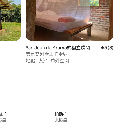
San Juan de Arama的獨立房間
從 3 則評價中獲得
5 (3)
美第奇別墅馬卡雷納
地點
·
泳池
·
戶外空間
爾加
帕斯托
假屋
度假屋