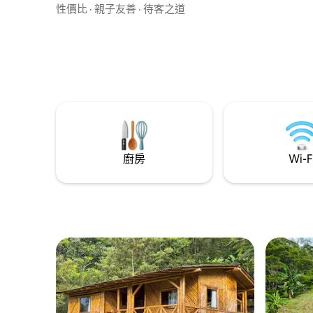
降、空中吊床和生態步道等極限活動。 您
性價比
·
親子友善
·
待客之道
還可以享用最棒的鄉村美食。 我們提供小
型巴士接送服務。 設施全新 非常靠近萊哈
尼亞斯鎮 觀景台，適合拍照
廚房
Wi-F