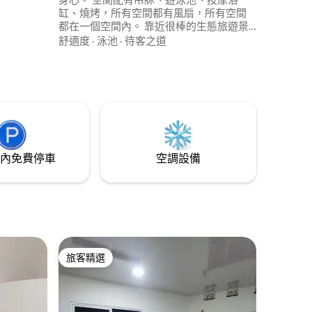
缸、燒烤，所有空間都有風扇，所有空間
都在一個空間內。 靠近很棒的生態旅遊景
點， guejar河的峽谷、藍井、la Macarena
舒適度
·
泳池
·
待客之道
國家公園、胖石、印度牀的瞭望臺、Caño
Cristales的起點等！ ！
內免費停車
空調設備
旅客精選
旅客精選