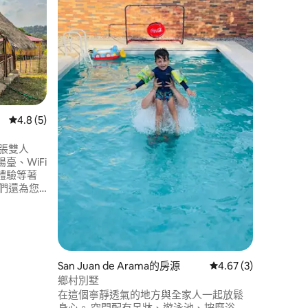
探索一個
是一間可欣
木屋，專
分享難忘
私人按摩
親子友善
鬆身心的自然環境。 距
市中心僅
 分）
從 5 則評價中獲得 4.8 的平均評分（滿分 5 分）
4.8 (5)
張雙人
臺、WiFi
體驗等著
我們還為您
jar峽
和瀑布之
，盡情享
San Juan de Arama的房源
從 3 則評價中獲得 4.
4.67 (3)
鄉村別墅
在這個寧靜透氣的地方與全家人一起放鬆
身心。 空間配有吊牀、遊泳池、按摩浴