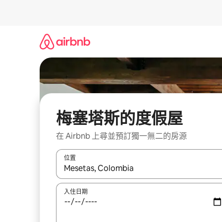
略
過
以
前
往
內
容
梅塞塔斯的度假屋
在 Airbnb 上尋並預訂獨一無二的房源
位置
如有搜尋結果，瀏覽內容時請使用上下箭頭，或輕
入住日期