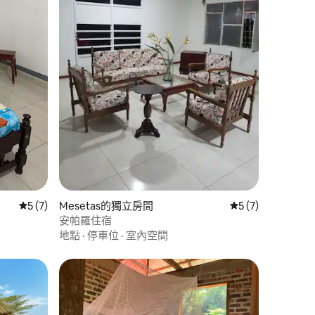
從 7 則評價中獲得 5 的平均評分（滿分 5 分）
5 (7)
Mesetas的獨立房間
從 7 則評價中獲得
5 (7)
安帕羅住宿
地點
·
停車位
·
室內空間