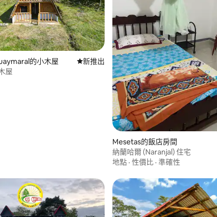
Guaymaral的小木屋
新住處
新推出
小木屋
Mesetas的飯店房間
納蘭哈爾 (Naranjal) 住宅
地點
·
性價比
·
準確性