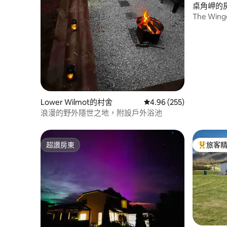
桌角岬的
The Wing
Lower Wilmot的村舍
從 255 則評價中獲得 4.
4.96 (255)
浪漫的野外隱世之地，附設戶外浴池
超讚房東
旅客
超讚房東
旅客精選