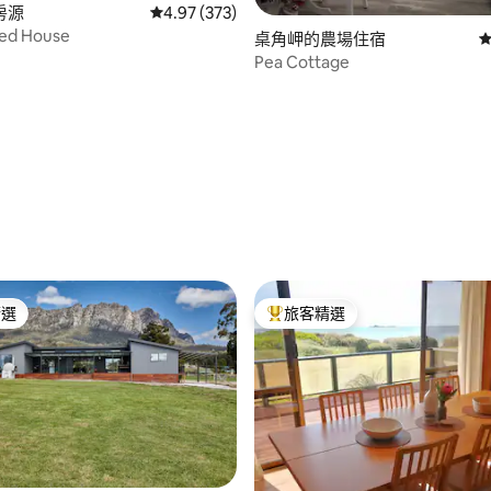
房源
從 373 則評價中獲得 4.97 的平均評分（滿分 5
4.97 (373)
ed House
桌角岬的農場住宿
從
Pea Cottage
96 的平均評分（滿分 5 分）
精選
旅客精選
榜首
旅客精選榜首