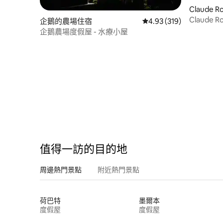
Claude
Claude R
企鵝的農場住宿
從 319 則評價中獲得 4.
4.93 (319)
企鵝農場度假屋 - 水療小屋
值得一訪的目的地
周邊熱門景點
附近熱門景點
荷巴特
墨爾本
度假屋
度假屋