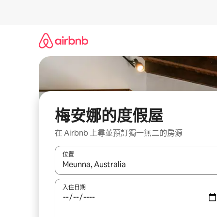
略
過
以
前
往
內
容
梅安娜的度假屋
在 Airbnb 上尋並預訂獨一無二的房源
位置
如有搜尋結果，瀏覽內容時請使用上下箭頭，或輕
入住日期