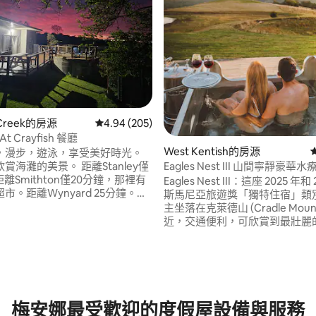
h Creek的房源
從 205 則評價中獲得 4.94 的平均評分（滿分 5
4.94 (205)
 At Crayfish 餐廳
West Kentish的房源
，漫步，遊泳，享受美好時光。
Eagles Nest III 山間寧靜豪
的美景。 距離Stanley僅
距離Smithton僅20分鐘，那裡有
Eagles Nest III：這座 2025 年和
市。距離Wynyard 25分鐘。
斯馬尼亞旅遊獎「獨特住宿」類
ape Taven，距離美食僅5分鐘路
主坐落在克萊德山 (Cradle Mount
個加油站有外帶和雜貨店。 探索
近，交通便利，可欣賞到最壯麗
.9 的平均評分（滿分 5 分）
的區域，有很多值得一遊和參與
並提供一流的水療服務。 它為四
者放鬆一下。位於Crayfish
一對或兩對情侶提供了遠離日常
的主要高速公路旁。就在高速公路旁
喧囂的機會。 景觀迷人、住宿環
交通噪音。退房時間為上午 10:
置、水療中心、露天木柴火爐、
床、戶外牛奶浴缸、下沉式地面
有需要，還可提供額外的廚師和
梅安娜最受歡迎的度假屋設備與服務
務。