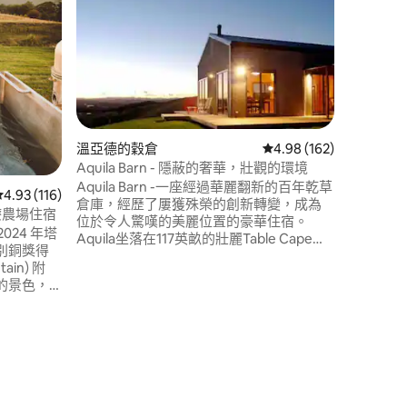
「河流知道
一天會到達那裡
宿，提供
州西北部的福斯河畔
Cotta
離德文波特
時車程。 私密、安靜，專為最挑剔的旅客
設計。當
牧場時，
溫亞德的穀倉
從 162 則評價中獲得 4
4.98 (162)
 分）
想離開！
Aquila Barn - 隱蔽的奢華，壯觀的環境
Aquila Barn -一座經過華麗翻新的百年乾草
從 116 則評價中獲得 4.93 的平均評分（滿分 5 分）
4.93 (116)
倉庫，經歷了屢獲殊榮的創新轉變，成為
華水療農場住宿
位於令人驚嘆的美麗位置的豪華住宿。
 2024 年塔
Aquila坐落在117英畝的壯麗Table Cape高
別銅獎得
原上，可欣賞巴斯海峽（Bass Strait）、翠
ain) 附
綠的農田和Cradle Coast的奇妙山峰的寬
的景色，
闊景色。 附近有著名的Table Cape燈塔和
口之家、
鬱金香農場。Aquila 非常安靜且私密，但
都市生活
距離Wynyard 只有幾分鐘路程。
境精心布
戶外吊
桌子，如
按摩服