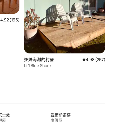
 分）
 196 則評價中獲得 4.92 的平均評分（滿分 5 分）
4.92 (196)
姊妹海灘的村舍
從 257 則評價中獲得 4
4.98 (257)
Li 'l Blue Shack
瑟士敦
戴爾斯福德
假屋
度假屋