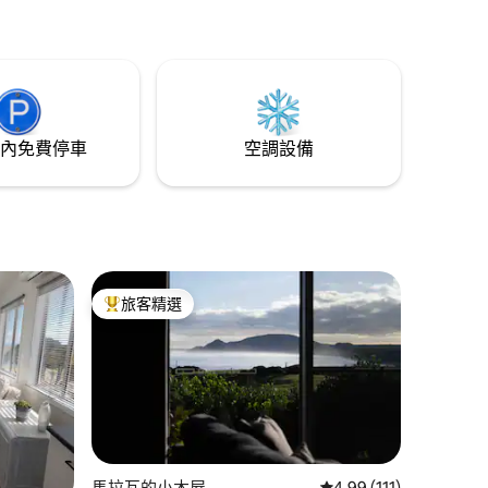
內免費停車
空調設備
旅客精選
旅客精選榜首
馬拉瓦的小木屋
從 111 則評價中獲得 4
4.99 (111)