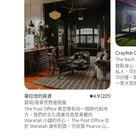
Crayfis
The Bach
放鬆身心
私人，可欣賞海灘
12分鐘，
一家大型超
Rockyc
程。另外2
華拉塔的房源
從 221 則評價中獲得 4
4.9 (221)
這個可愛
郵局|豪華荒野度假屋
的旅程。或
The Post Office 將您帶到另一個時代和地
Creek
方，我們的文化遺產住宿是美麗的
邊，有一些
Waratah 小鎮的中心。 The Post Office 位
30。
於 Waratah 瀑布對面，可欣賞 Pearce 山
和廣闊的 Happy Valley 景色，該景色延伸