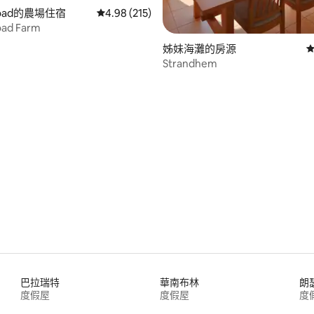
 Road的農場住宿
從 215 則評價中獲得 4.98 的平均評分（滿分 5
4.98 (215)
oad Farm
93 的平均評分（滿分 5 分）
姊妹海灘的房源
從
Strandhem
巴拉瑞特
華南布林
朗
度假屋
度假屋
度