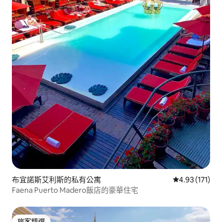
布宜諾斯艾利斯的私有公寓
從 171 則評價
4.93 (171)
Faena Puerto Madero飯店的豪華住宅
旅客精選