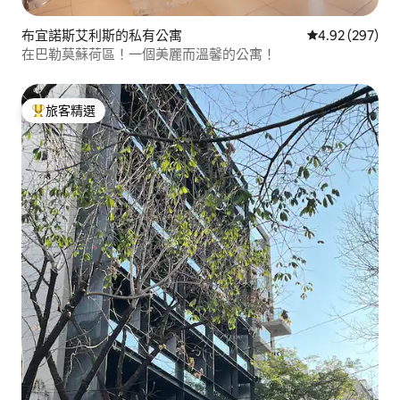
布宜諾斯艾利斯的私有公寓
從 297 則評價
4.92 (297)
在巴勒莫蘇荷區！一個美麗而溫馨的公寓！
旅客精選
旅客精選榜首