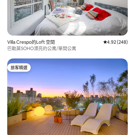
Villa Crespo的Loft 空間
從 248 則評價
4.92 (248)
巴勒莫SOHO漂亮的公寓/單間公寓
旅客精選
旅客精選