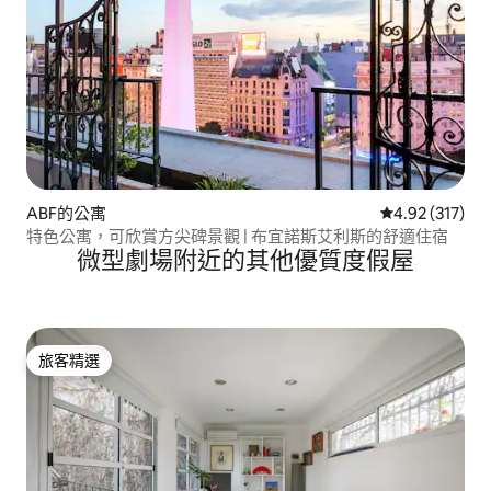
ABF的公寓
從 317 則評價
4.92 (317)
特色公寓，可欣賞方尖碑景觀 | 布宜諾斯艾利斯的舒適住宿
微型劇場附近的其他優質度假屋
旅客精選
旅客精選