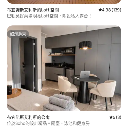
布宜諾斯艾利斯的Loft 空間
從 139 則評價
4.98 (139)
巴勒莫好萊塢明亮Loft空間，附設私人露台！
超讚房東
超讚房東
布宜諾斯艾利斯的公寓
從 3 則
5 (3)
位於Soho的設計精品。陽臺、泳池和健身房