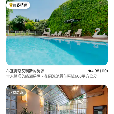
旅客精選
旅客精選榜首
布宜諾斯艾利斯的房源
從 110 則評價
4.98 (110)
令人驚嘆的綠洲房屋、花園泳池最佳區域600平方公尺
超讚房東
超讚房東