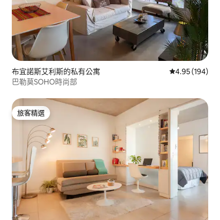
布宜諾斯艾利斯的私有公寓
從 194 則評價
4.95 (194)
巴勒莫SOHO時尚部
旅客精選
旅客精選