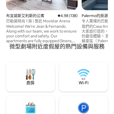
布宜諾斯艾利斯的公寓
從 138 則評價中獲得 4.98 的平
4.98 (138)
Palermo的房源
巴勒莫時尚 1 房 | 靠近 Movistar Arena
令人驚嘆的巴勒莫蘇荷
Soho）傑作，配
Welcome! We’re Jean & Fernando.
我們的Casa Ar
Along with our team, we work to ensure
大家庭打造的，讓
your comfort and safety. Our
的最佳體驗。 我們的私人住宅位於巴勒莫
apartments are fully equipped (linens,
蘇豪區（ Palerm
微型劇場附近度假屋的熱門設備與服務
towels, toiletries, etc). We have prime
有最好的咖啡館、餐
locations in Palermo, Recoleta, Puerto
們距離塞拉諾廣場（ Pl
Madero, and near the Obelisk. Check-in
美尼亞廣場（ Plaza
starts at 1 PM and Check-out is until 11
享受我們3000平
AM. To help with your flight schedule,
您自己的按摩浴缸
we offer free luggage storage anytime
室外用餐，在探索
for early arrivals or late departures. Read
和放鬆
on to learn more about this property and
廚房
Wi-Fi
the area. We’re happy to help!