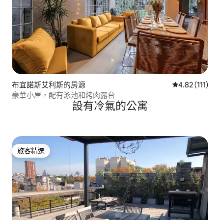
布宜諾斯艾利斯的房源
從 111 則評價
4.82 (111)
豪華小屋，配有泳池和烤肉露台
設有冷氣的公寓
旅客精選
旅客精選