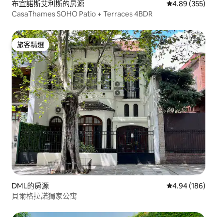
布宜諾斯艾利斯的房源
從 355 則評價
4.89 (355)
CasaThames SOHO Patio + Terraces 4BDR
旅客精選
旅客精選
DML的房源
從 186 則評價
4.94 (186)
貝爾格拉諾獨家公寓