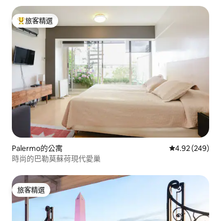
旅客精選
旅客精選榜首
Palermo的公寓
從 249 則評價
4.92 (249)
時尚的巴勒莫蘇荷現代愛巢
旅客精選
旅客精選