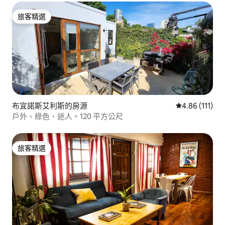
旅客精選
旅客精選
布宜諾斯艾利斯的房源
從 111 則評價
4.86 (111)
戶外、綠色、迷人。120 平方公尺
旅客精選
旅客精選