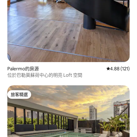
Palermo的房源
從 121 則評價
4.88 (121)
位於巴勒莫蘇荷中心的明亮 Loft 空間
旅客精選
旅客精選