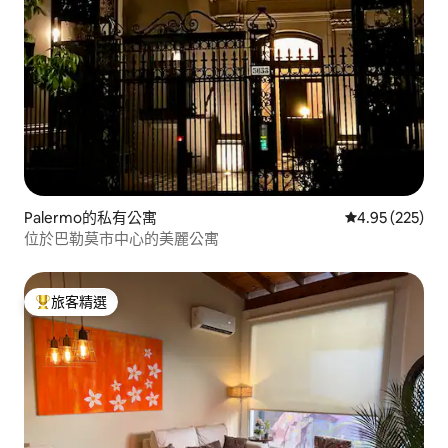
Palermo的私有公寓
從 225 則評價
4.95 (225)
位於巴勒莫市中心的美麗公寓
旅客精選
旅客精選榜首