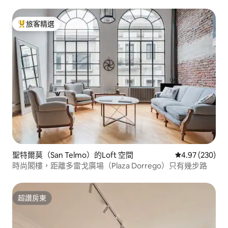
旅客精選
旅客精選榜首
聖特爾莫（San Telmo）的Loft 空間
從 230 則評價
4.97 (230)
時尚閣樓，距離多雷戈廣場（Plaza Dorrego）只有幾步路
超讚房東
超讚房東