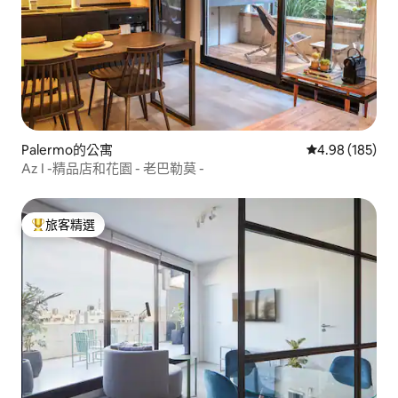
Palermo的公寓
從 185 則評價
4.98 (185)
Az I -精品店和花園 - 老巴勒莫 -
旅客精選
旅客精選榜首