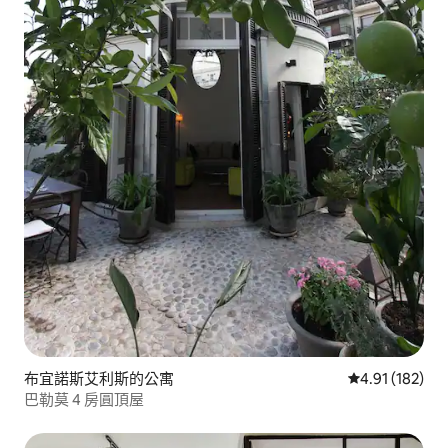
布宜諾斯艾利斯的公寓
從 182 則評價
4.91 (182)
巴勒莫 4 房圓頂屋