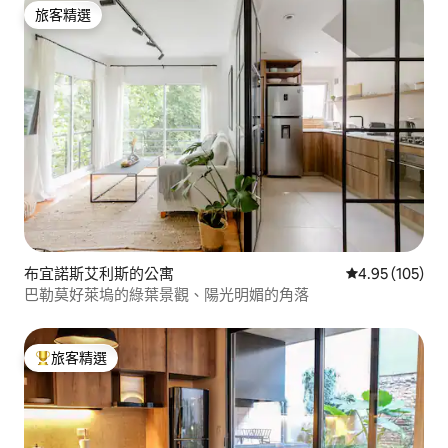
旅客精選
旅客精選
布宜諾斯艾利斯的公寓
從 105 則評價
4.95 (105)
巴勒莫好萊塢的綠葉景觀、陽光明媚的角落
旅客精選
旅客精選榜首