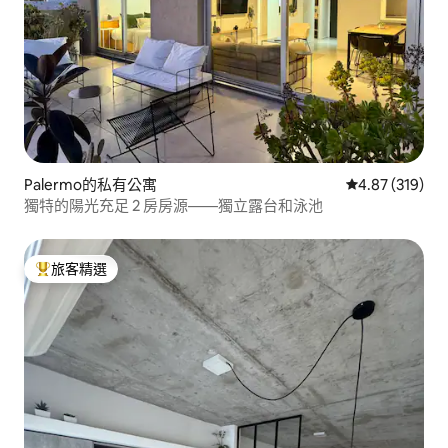
Palermo的私有公寓
從 319 則評價
4.87 (319)
獨特的陽光充足 2 房房源——獨立露台和泳池
旅客精選
旅客精選榜首