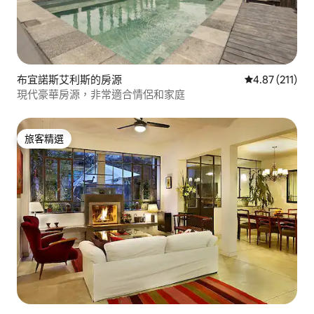
布宜諾斯艾利斯的房源
從 211 則評價
4.87 (211)
現代豪華房源，非常適合情侶和家庭
旅客精選
旅客精選