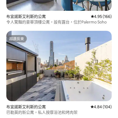
布宜諾斯艾利斯的公寓
從 166 則評價
4.95 (166)
令人驚豔的豪華頂樓公寓，設有露台，位於Palermo Soho
超讚房東
超讚房東
布宜諾斯艾利斯的公寓
從 104 則評價
4.84 (104)
巴勒莫的新公寓，私人按摩浴池和烤肉架