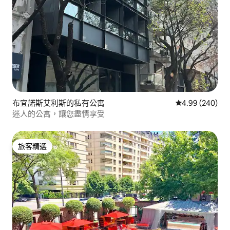
布宜諾斯艾利斯的私有公寓
從 240 則評價
4.99 (240)
迷人的公寓，讓您盡情享受
旅客精選
旅客精選