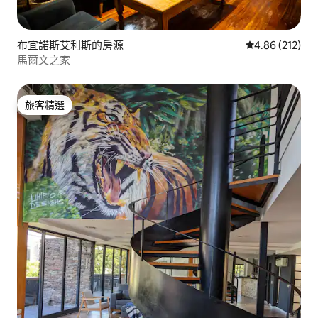
布宜諾斯艾利斯的房源
從 212 則評價
4.86 (212)
馬爾文之家
旅客精選
旅客精選