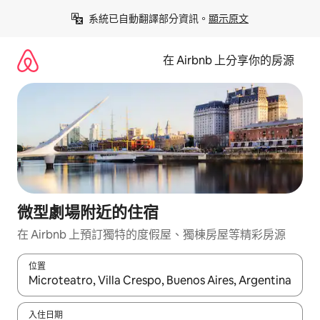
略
系統已自動翻譯部分資訊。
顯示原文
過
以
前
在 Airbnb 上分享你的房源
往
內
容
微型劇場附近的住宿
在 Airbnb 上預訂獨特的度假屋、獨棟房屋等精彩房源
位置
如有搜尋結果，瀏覽內容時請使用上下箭頭，或輕點、滑動裝置。
入住日期