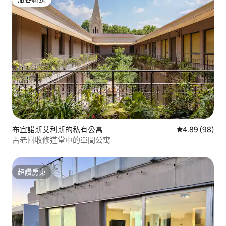
旅客精選
布宜諾斯艾利斯的私有公寓
從 98 則評價
4.89 (98)
古老回收修道堂中的單間公寓
超讚房東
超讚房東