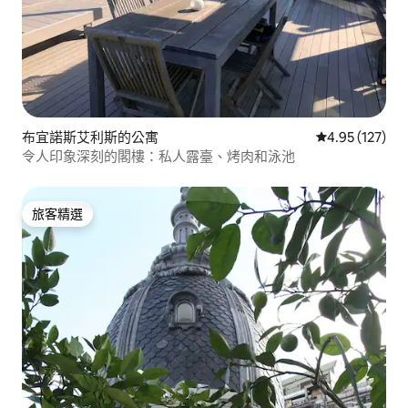
布宜諾斯艾利斯的公寓
從 127 則評價
4.95 (127)
令人印象深刻的閣樓：私人露臺、烤肉和泳池
旅客精選
旅客精選