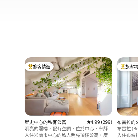
旅客精選
旅客
旅客精選榜首
旅客精選
歷史中心的私有公寓
從 299 則評價中獲得 4.
4.99 (299)
布雷拉的
明亮的閣樓，配有空調，位於中心，寧靜
布雷拉 (
城市景觀
入住米蘭市中心的私人明亮頂樓公寓，度
入住布雷