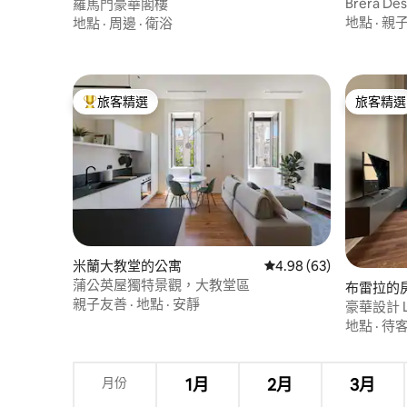
Brera De
羅馬門豪華閣樓
地點
·
親
地點
·
周邊
·
衛浴
旅客精選
旅客精選
旅客精選榜首
旅客精選
米蘭大教堂的公寓
從 63 則評價中獲得 4.
4.98 (63)
蒲公英屋獨特景觀，大教堂區
布雷拉的
親子友善
·
地點
·
安靜
豪華設計 L
Brera 區
地點
·
待
月份
1月
2月
3月