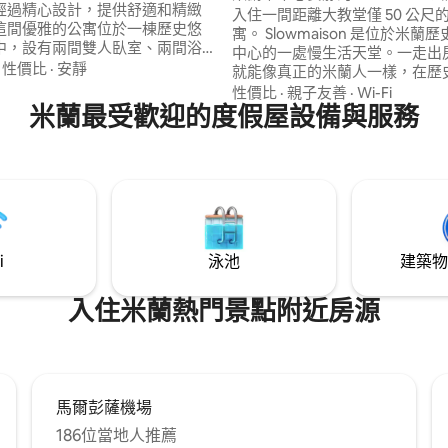
經過精心設計，提供舒適和精緻
台
入住一間距離大教堂僅 50 公尺
這間優雅的公寓位於一棟歷史悠
寓。 Slowmaison 是位於米蘭
中，設有兩間雙人臥室、兩間浴
中心的一處慢生活天堂。一走出
寬敞明亮的起居區、設備齊全的
·
性價比
·
安靜
就能像真正的米蘭人一樣，在歷
梯、禮賓服務和自助入住。距離
小巷、咖啡店和精品店之間，體
性價比
·
親子友善
·
Wi-Fi
za 地鐵站 10 公尺，距離大教堂和城
米蘭最受歡迎的度假屋設備與服務
區的風情。 公寓經過翻修，位於
景點僅幾步之遙。對於每次入住
的建築中；公寓出奇地安靜，並
佳體驗的人來說，這是一種獨特
花園露臺。 為了讓房客感到舒適
提供受亞洲文化啟發的自助茶道
i
泳池
建築物
入住米蘭熱門景點附近房源
馬爾彭薩機場
186位當地人推薦