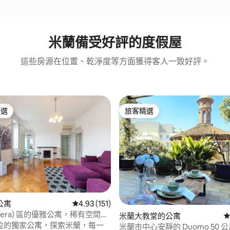
米蘭備受好評的度假屋
這些房源在位置、乾淨度等方面獲得客人一致好評。
精選
旅客精選
榜首
旅客精選
99 的平均評分（滿分 5 分）
公寓
從 151 則評價中獲得 4.93 的平均評分（滿分 5
4.93 (151)
Brera) 區的優雅公寓，稀有空間和
米蘭大教堂的公寓
從
拉的獨家公寓，探索米蘭，每一
米蘭市中心安靜的 Duomo 50 