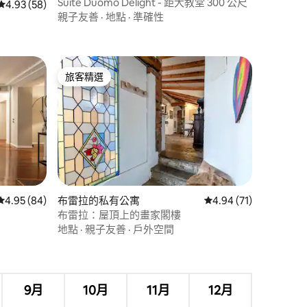
Suite Duomo Delight - 距大教堂 300 公尺
從 58 則評價中獲得 4.93 的平均評分（滿分 5 分）
4.93 (58)
親子友善
·
地點
·
準確性
旅客精選
旅客精選
從 84 則評價中獲得 4.95 的平均評分（滿分 5 分）
4.95 (84)
布雷拉的私有公寓
從 71 則評價中獲得 4
4.94 (71)
布雷拉：屋頂上的畫家閣樓
 分）
地點
·
親子友善
·
戶外空間
9月
10月
11月
12月