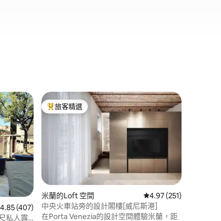
米蘭的私
旅客精選
旅客
旅客精選榜首
旅客精
位於威尼斯門
宿，配有
位於威尼斯港
雅住宿，
放鬆身心。 室內裝潢融合了現代
業風格：
和的燈光營
地點
·
性
且私密，
幾步之遙
——是以
 分）
米蘭的Loft 空間
從 251 則評價中獲得 4
4.97 (251)
完美去處
中央火車站旁的設計閣樓[威尼斯港]
 407 則評價中獲得 4.85 的平均評分（滿分 5 分）
4.85 (407)
在Porta Venezia的設計空間體驗米蘭，距
公尺私人露