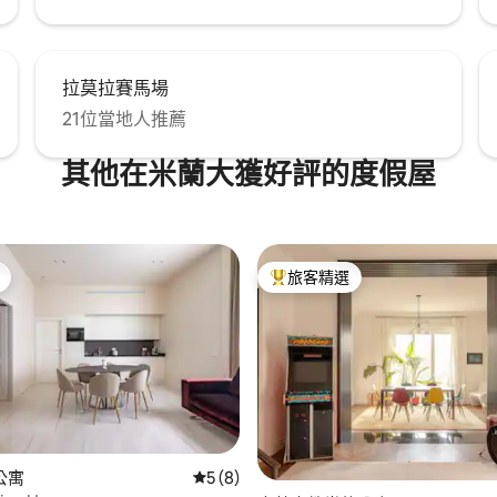
拉莫拉賽馬場
21位當地人推薦
其他在米蘭大獲好評的度假屋
旅客精選
旅客精選榜首
公寓
從 8 則評價中獲得 5 的平均評分（滿分 5
5 (8)
 5 的平均評分（滿分 5 分）