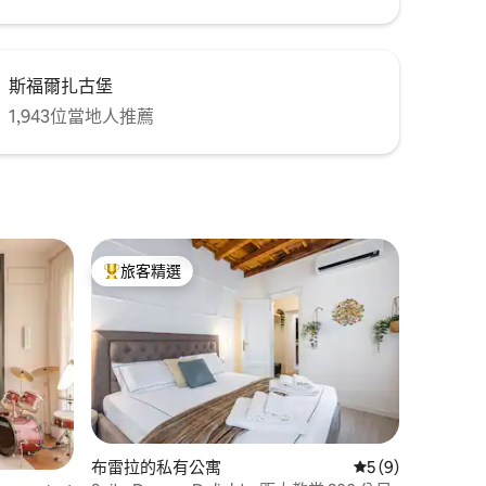
斯福爾扎古堡
1,943位當地人推薦
旅客精選
旅客精選榜首
 分）
布雷拉的私有公寓
從 9 則評價中獲得
5 (9)