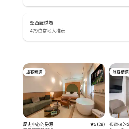
聖西羅球場
479位當地人推薦
旅客精選
旅客精選
旅客精選
旅客精選
布雷拉的
歷史中心的房源
從 28 則評價中獲得
5 (28)