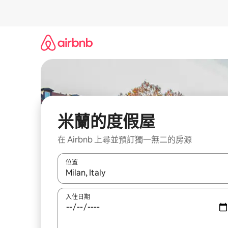
略
過
以
前
往
內
容
米蘭的度假屋
在 Airbnb 上尋並預訂獨一無二的房源
位置
如有搜尋結果，瀏覽內容時請使用上下箭頭，或輕
入住日期