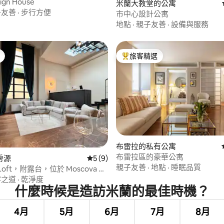
sign House
米蘭大教堂的公寓
子友善
·
步行方便
市中心設計公寓
地點
·
親子友善
·
設備與服務
旅客精選
旅客精選榜首
98 的平均評分（滿分 5 分）
布雷拉的私有公寓
布雷拉區的豪華公寓
房源
從 9 則評價中獲得 5 的平均評分（滿分 5
5 (9)
親子友善
·
地點
·
睡眠品質
oft，附露台，位於 Moscova 和
客之道
·
乾淨度
什麼時候是造訪米蘭的最佳時機？
4月
5月
6月
7月
8月