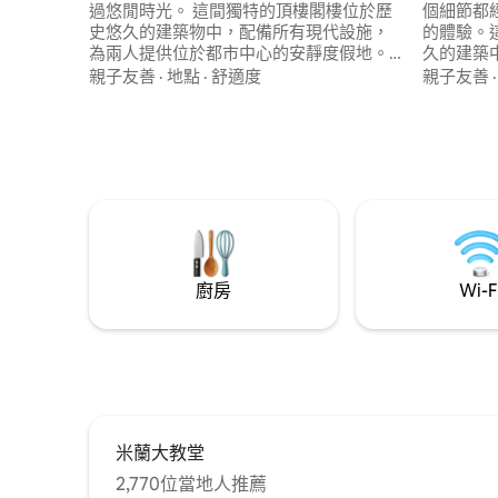
過悠閒時光。 這間獨特的頂樓閣樓位於歷
個細節都
史悠久的建築物中，配備所有現代設施，
的體驗。
為兩人提供位於都市中心的安靜度假地。
久的建築
配有設備齊全的廚房、專用桌子/工作空
室、一個
親子友善
·
地點
·
舒適度
親子友善
間、配備Sonos音響的家庭影院系統和兩台
廚房、電
Daikin空調。 步行 2 分鐘即可抵達
M2 Lan
Cadorna 站，附近有 Duomo 和 Sforza 城
市的主要
堡。 享受無縫的自助入住，享受完美的獨
都尋求最
立城市度假。
的體驗。
廚房
Wi-F
米蘭大教堂
2,770位當地人推薦