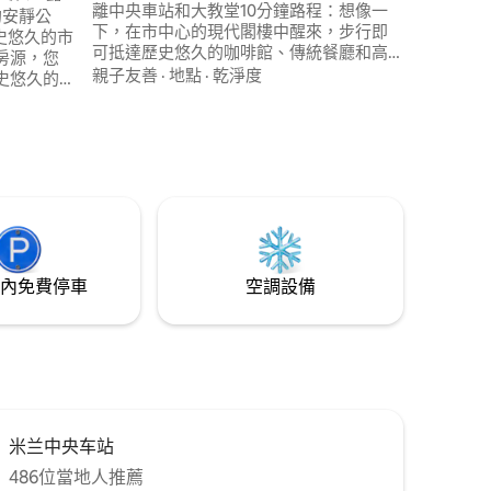
離中央車站和大教堂10分鐘路程：想像一
的安靜公
下，在市中心的現代閣樓中醒來，步行即
歷史悠久的市
可抵達歷史悠久的咖啡館、傳統餐廳和高
房源，您
級時尚精品店。 安靜而優雅的度假勝地等
親子友善
·
地點
·
乾淨度
史悠久的
待您，讓您度過難忘的住宿。 非常適合那
驗這個街
些尋求舒適、時尚且位置便利的住宿，想
一棟優雅
像真正的米蘭人一樣體驗這座城市的人...
設有私人
享受您從未體驗過的米蘭！
，我們還
體驗。
內免費停車
空調設備
米兰中央车站
486位當地人推薦