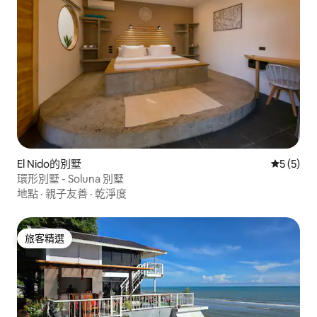
El Nido的別墅
從 5 則
5 (5)
環形別墅 - Soluna 別墅
地點
·
親子友善
·
乾淨度
旅客精選
旅客精選