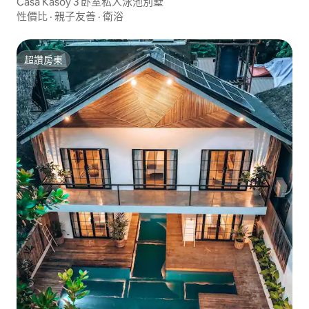
Casa Kasoy 3 卧室私人泳池別墅
性價比
·
親子友善
·
衛浴
超讚房東
超讚房東