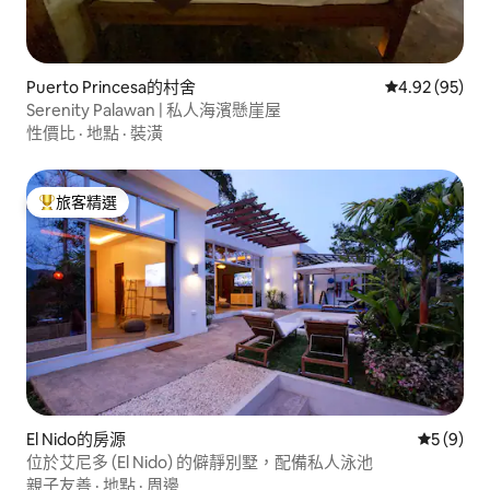
Puerto Princesa的村舍
從 95 則評價
4.92 (95)
Serenity Palawan | 私人海濱懸崖屋
性價比
·
地點
·
裝潢
旅客精選
旅客精選榜首
El Nido的房源
從 9 則
5 (9)
位於艾尼多 (El Nido) 的僻靜別墅，配備私人泳池
親子友善
·
地點
·
周邊