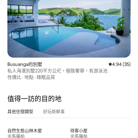
Busuanga的別墅
從 35 則評價
4.94 (35)
私人海濱別墅220平方公尺，極致奢華，有游泳池
性價比
·
地點
·
睡眠品質
值得一訪的目的地
其他住宿類型
好玩新鮮事
自然生態山林木屋
待客小屋
米馬羅帕
米馬羅帕