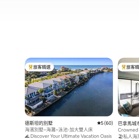
旅客精選
旅客
旅客精選榜首
旅客精選
德斯坦的別墅
從 60 則評價中獲得
5 (60)
巴拿馬城
海濱別墅~海灘~泳池-加大雙人床
Crowned 
2BR，有
🌊 Discover Your Ultimate Vacation Oasis
🏖️私人海灣通道 📶高速WiF