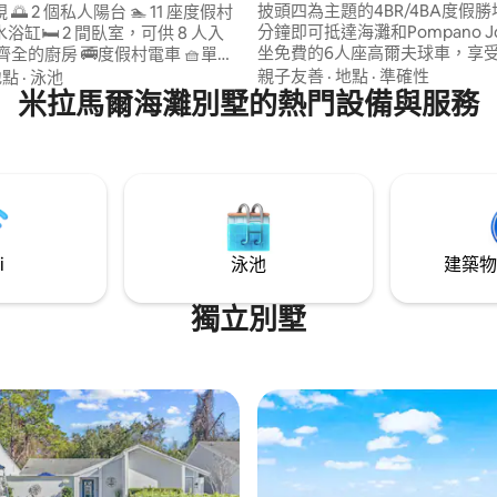
披頭四為主題的4BR/4BA度假勝
座度假村
分鐘即可抵達海灘和Pompano Joe
水浴缸🛏️ 2 間臥室，可供 8 人入
坐免費的6人座高爾夫球車，享
具，或使用我們的全新復古風格
 🚿 2BR / 2BA
親子友善
·
地點
·
準確性
地點
·
泳池
機（Polycade Sente）和巨
寬敞的佈局 🍹 海濱用餐
米拉馬爾海灘別墅的熱門設備與服務
戲放鬆身心。 配備3間特大套房
雙層床房、配備全新照明的豪華
清電視、Rokus、Alexas、2
出式床、溫水泳池。 歡迎狗狗入
預訂您難忘的海灘+披頭四度假
i
泳池
建築物
獨立別墅