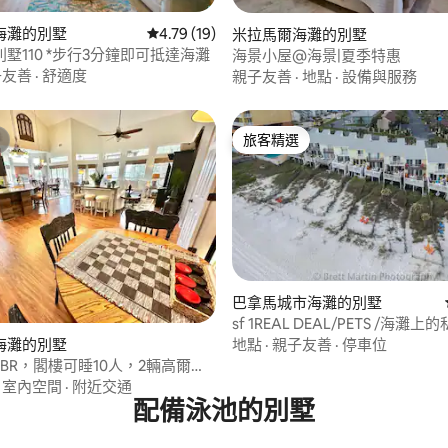
海灘的別墅
從 19 則評價中獲得 4.79 的平均評分（滿分 5
4.79 (19)
米拉馬爾海灘的別墅
墅110 *步行3分鐘即可抵達海灘
海景小屋@海景|夏季特惠
子友善
·
舒適度
親子友善
·
地點
·
設備與服務
旅客精選
旅客精選
巴拿馬城市海灘的別墅
sf 1REAL DEAL/PETS /海灘
海灘的別墅
地點
·
親子友善
·
停車位
BR，閣樓可睡10人，2輛高爾夫
·
室內空間
·
附近交通
配備泳池的別墅