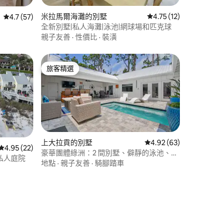
 分）
米拉馬爾海灘的別墅
從 12 則評價中獲得 4
4.75 (12)
從 57 則評價中獲得 4.7 的平均評分（滿分 5 分）
4.7 (57)
全新別墅|私人海灘|泳池|網球場和匹克球
親子友善
·
性價比
·
裝潢
旅客精選
旅客精選
上大拉貢的別墅
從 63 則評價中獲得 4
4.92 (63)
從 22 則評價中獲得 4.95 的平均評分（滿分 5 分）
4.95 (22)
豪華團體綠洲：2 間別墅、僻靜的泳池、桑
上的私人庭院
拿房
地點
·
親子友善
·
騎腳踏車