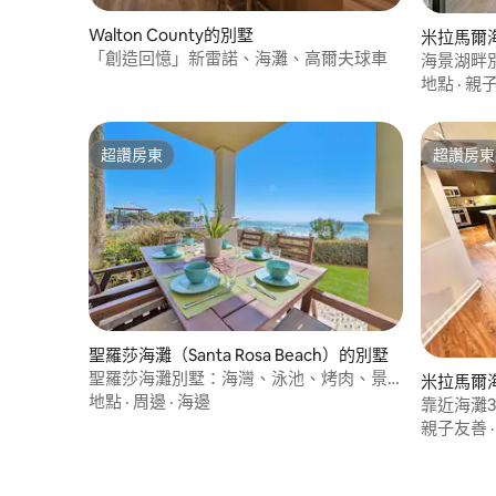
Walton County的別墅
米拉馬爾
「創造回憶」新雷諾、海灘、高爾夫球車
海景湖畔別
地點
·
親
超讚房東
超讚房東
超讚房東
超讚房東
聖羅莎海灘（Santa Rosa Beach）的別墅
聖羅莎海灘別墅：海灣、泳池、烤肉、景
米拉馬爾
觀
地點
·
周邊
·
海邊
靠近海灘3
車
親子友善