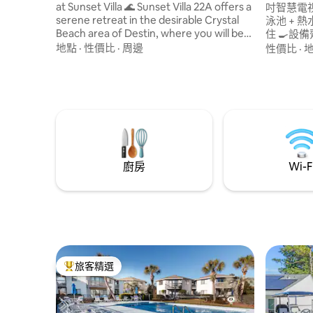
at Sunset Villa 🌊 Sunset Villa 22A offers a
吋智慧電視 🌅 2 個私人陽台 🏊 11 
serene retreat in the desirable Crystal
泳池 + 熱
Beach area of Destin, where you will be
住 🍳設備齊全的廚房 🚎度假村電車 🧺單位
greeted by tranquil lakefront views and
內洗衣機和烘乾機 🎾運動場
地點
·
性價比
·
周邊
性價比
·
lush palms, all while being just across the
street from the ocean. Delight in beach
life being just steps to the emerald gulf
waters, a short walk or drive to local
restaurants with fresh cuisine, and a hop,
skip and jump to nearby shopping and
attractions.
廚房
Wi-F
旅客精選
旅客精選榜首