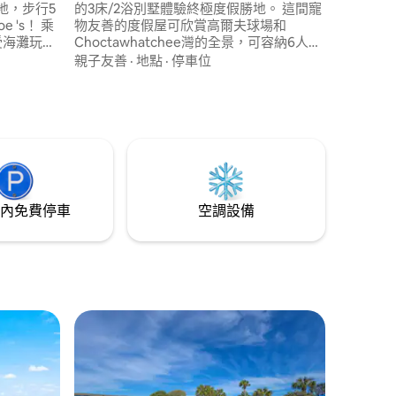
地，步行5
的3床/2浴別墅體驗終極度假勝地。 這間寵
 's！ 乘
物友善的度假屋可欣賞高爾夫球場和
受海灘玩
Choctawhatchee灣的全景，可容納6人，
街機遊戲
並提供免費的6人座高爾夫球車，方便探
親子友善
·
地點
·
停車位
型牆面拼字遊
索。 在適合家庭入住的環境中，享受免費
、黃色潛艇
活動、免費 WiFi 和舒適的家庭環境。 寵物
廚房、高
費用為100.00美元，最多可入住1隻寵物。
套洗衣機、拉
入住28天以上，需支付150美元的額外長期
住。立即
寵物費。禁止貓！
！
內免費停車
空調設備