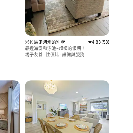
米拉馬爾海灘的別墅
從 53 則評價中獲得 4
4.83 (53)
靠近海灘和泳池~超棒的假期！
親子友善
·
性價比
·
設備與服務