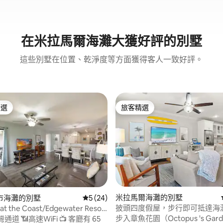
在米拉馬爾海灘大獲好評的別墅
這些別墅在位置、乾淨度等方面獲得客人一致好評。
精選
旅客精選
榜首
旅客精選
 5 的平均評分（滿分 5 分）
米拉馬爾海灘的別墅
市海灘的別墅
從 24 則評價中獲得 5 的平均評分（滿分 5
5 (24)
披頭四度假屋，步行即可抵達海
at the Coast/Edgewater Resort
夫球車、遊戲廳！
泳池
步入章魚花園（Octopus 's Ga
i 📺 客廳有 65