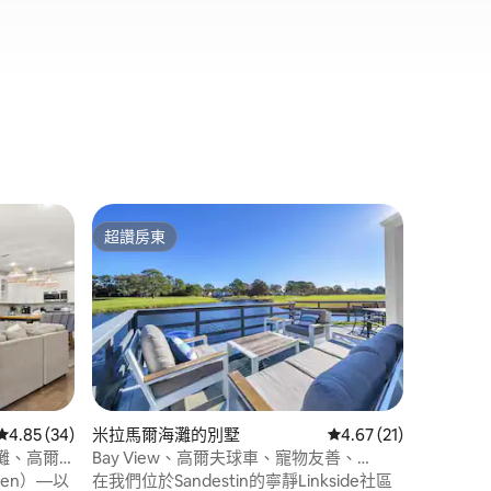
米拉馬爾
超讚房東
超讚房
超讚房東
超讚房
私人泳池 
入住這座位於
墅，最多
日。 步
道，或搭
私人泳池
性價比
·
有樹蔭的
有兩間加
間、設備
從 34 則評價中獲得 4.85 的平均評分（滿分 5 分）
4.85 (34)
米拉馬爾海灘的別墅
從 21 則評價中獲得 4
4.67 (21)
 分）
視、工作
灘、高爾
Bay View、高爾夫球車、寵物友善、
迎攜帶最
Linkside 434
rden）—以
在我們位於Sandestin的寧靜Linkside社區