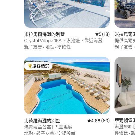
米拉馬爾海灘的別墅
從 18 則評價中獲得
5 (18)
米拉馬爾
Crystal Village 15A，泳池邊，靠近海灘
提供高爾
球場、釣
親子友善
·
地點
·
準確性
親子友善
旅客精選
旅客精選榜首
華爾頓堡灘(F
比德維海灘的別墅
從 60 則評價中獲得 4.
4.88 (60)
h)的別墅
海灘6BR 
海景豪華公寓 | 巴拿馬城
性價比
·
地點
·
親子友善
·
空調設備