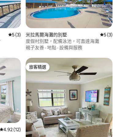
 分）
從 3 則評價中獲得 5 的平均評分（滿分 5 分）
5 (3)
米拉馬爾海灘的別墅
從 3 則評價中獲得
5 (3)
村
度假村別墅，配備泳池，可直達海灘
親子友善
·
地點
·
設備與服務
旅客精選
旅客精選
 分）
從 12 則評價中獲得 4.92 的平均評分（滿分 5 分）
4.92 (12)