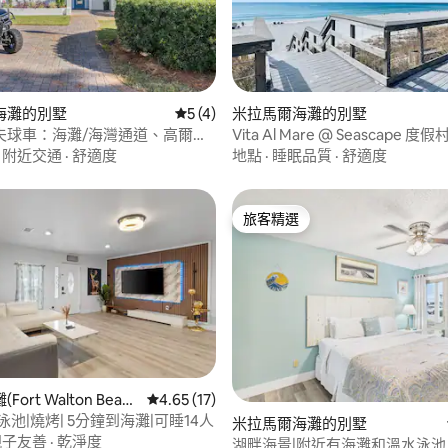
 5 的平均評分（滿分 5 分）
海灘的別墅
從 4 則評價中獲得 5 的平均評分（滿分 5
5 (4)
米拉馬爾海灘的別墅
夫球車：海灘/海灣通道、高爾夫
Vita Al Mare @ Seascape 度假
魚
·
附近交通
·
舒適度
地點
·
睡眠品質
·
舒適度
旅客精選
旅客精選
ort Walton Beac
從 17 則評價中獲得 4.65 的平均評分（滿分 5
4.65 (17)
88 的平均評分（滿分 5 分）
|泳池|燒烤| 5分鐘到海灘|可睡14人
米拉馬爾海灘的別墅
親子友善
·
乾淨度
湖畔海景|附近有海灘和溫水泳池