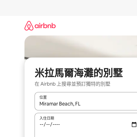
略
過
以
前
往
內
容
米拉馬爾海灘的別墅
在 Airbnb 上搜尋並預訂獨特的別墅
位置
如有搜尋結果，瀏覽內容時請使用上下箭頭，或輕
入住日期