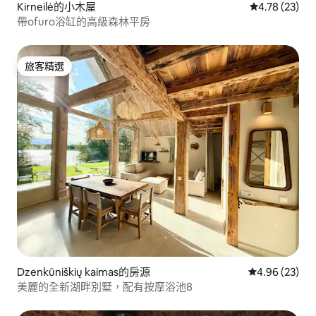
Kirneilė的小木屋
從 23 則評價
4.78 (23)
帶ofuro浴缸的高級森林平房
旅客精選
旅客精選
Dzenkūniškių kaimas的房源
從 23 則評價
4.96 (23)
美麗的全新湖畔別墅，配有按摩浴池8