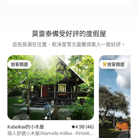
莫雷泰備受好評的度假屋
這些房源在位置、乾淨度等方面獲得客人一致好評。
旅客精選
旅客精選
旅客精選
旅客精選榜首
Kašeikiai的小木屋
從 46 則評價中獲得 4.98 的平
4.98 (46)
兩人舒適小木屋/Namelis miške - Pirtelë