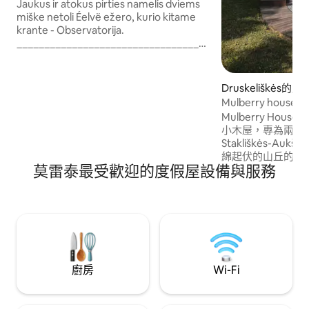
Dviem
Jaukus ir atokus pirties namelis dviems
miške netoli Éelvë ežero, kurio kitame
krante - Observatorija.
______________________________________
歡迎來到我們在森林中的舒適小木屋！ 如
果您想放鬆身心，在野外度過一段時間，
您來對地方了。LGBT友善。
Druskeliškės的房
Mulberry house A
Mulberry Hou
小木屋，專為兩人
Stakliškės-Auk
綿起伏的山丘的寧靜果園。 
莫雷泰最受歡迎的度假屋設備與服務
間臥室、一間帶淋
地暖、Wi-Fi和
房。 享受私人露
星，還有烤架和休
然中度過浪漫週末
時相伴。
廚房
Wi-Fi