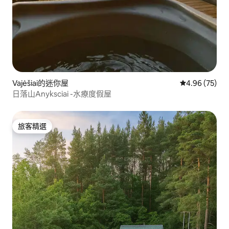
Vajėšiai的迷你屋
從 75 則評價
4.96 (75)
日落山Anyksciai -水療度假屋
旅客精選
旅客精選