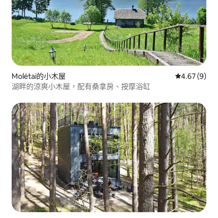
Molėtai的小木屋
從 9 則評價
4.67 (9)
湖畔的涼爽小木屋，配有桑拿房、按摩浴缸