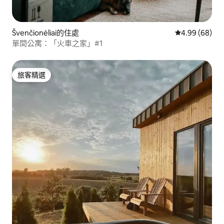
Švenčionėliai的住處
從 68 則評價
4.99 (68)
單間公寓：「火車之家」#1
旅客精選
旅客精選