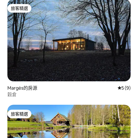
旅客精選
旅客精選
Margės的房源
從 9 則
5 (9)
穀倉
旅客精選
旅客精選