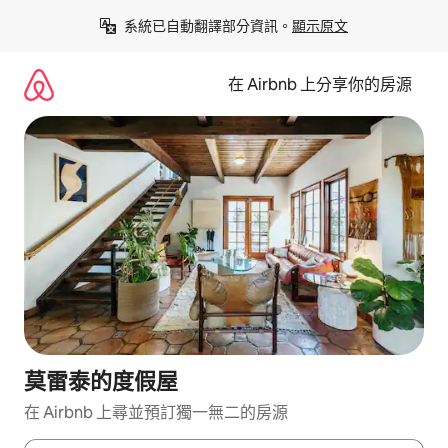
略
系統已自動翻譯部分資訊。
顯示原文
過
以
前
在 Airbnb 上分享你的房源
往
內
容
莫雷泰的度假屋
在 Airbnb 上尋並預訂獨一無二的房源