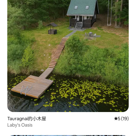
Tauragnai的小木屋
從 19 則
5 (19)
Laby's Oasis