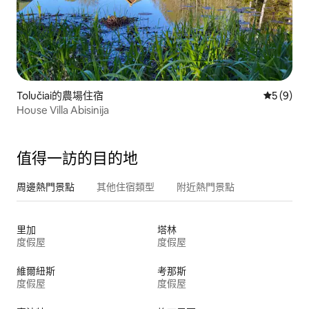
Tolučiai的農場住宿
從 9 則
5 (9)
House Villa Abisinija
值得一訪的目的地
周邊熱門景點
其他住宿類型
附近熱門景點
里加
塔林
度假屋
度假屋
維爾紐斯
考那斯
度假屋
度假屋