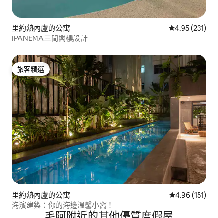
里約熱內盧的公寓
從 231 則評價
4.95 (231)
IPANEMA三間閣樓設計
旅客精選
旅客精選
里約熱內盧的公寓
從 151 則評價
4.96 (151)
海濱建築：你的海邊溫馨小窩！
毛阿附近的其他優質度假屋