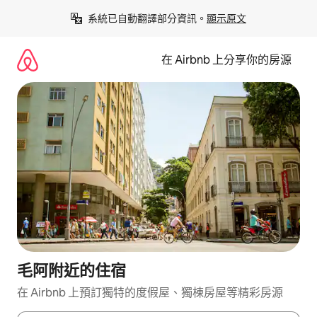
略
系統已自動翻譯部分資訊。
顯示原文
過
以
前
在 Airbnb 上分享你的房源
往
內
容
毛阿附近的住宿
在 Airbnb 上預訂獨特的度假屋、獨棟房屋等精彩房源