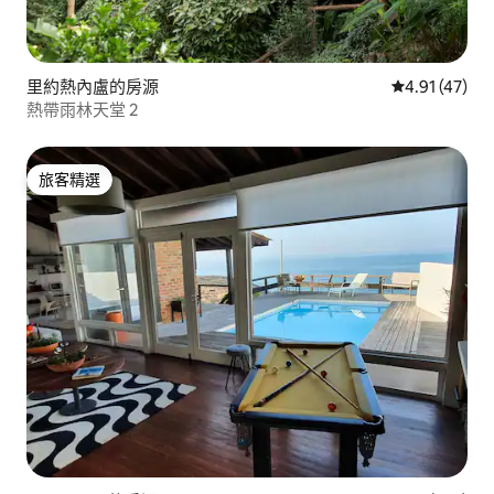
里約熱內盧的房源
從 47 則評價
4.91 (47)
熱帶雨林天堂 2
旅客精選
旅客精選