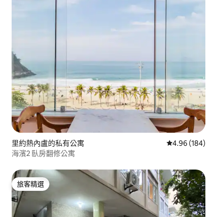
里約熱內盧的私有公寓
從 184 則評價
4.96 (184)
海濱2 臥房翻修公寓
旅客精選
旅客精選