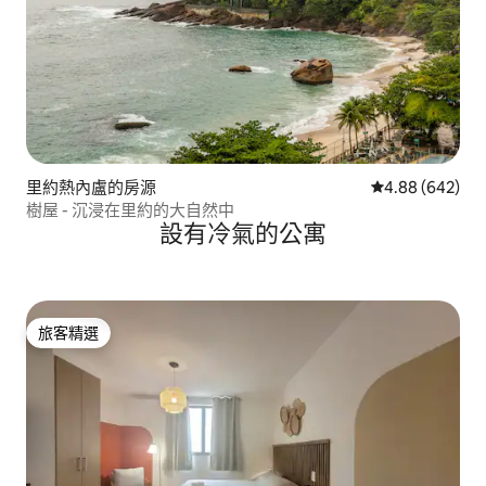
里約熱內盧的房源
從 642 則評價
4.88 (642)
樹屋 - 沉浸在里約的大自然中
設有冷氣的公寓
旅客精選
旅客精選