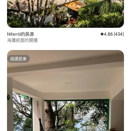
Niterói的房源
從 434 則評價
4.86 (434)
海灘前面的閣樓
超讚房東
超讚房東