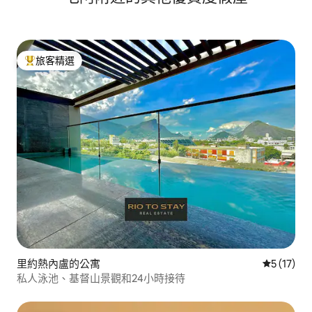
旅客精選
旅客精選榜首
里約熱內盧的公寓
從 17 則
5 (17)
私人泳池、基督山景觀和24小時接待