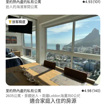
里約熱內盧的私有公寓
從 101 則評價
4.93 (101)
迷人的海濱單間公寓
旅客精選
旅客精選榜首
里約熱內盧的私有公寓
從 140 則評價
4.98 (140)
2605公寓，景觀迷人。距離Leblon海灘350公尺
適合家庭入住的房源