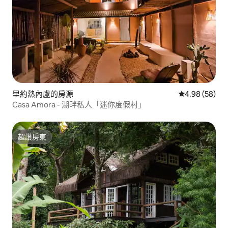
里約熱內盧的房源
從 58 則評價
4.98 (58)
Casa Amora - 湖畔私人「迷你度假村」
超讚房東
超讚房東