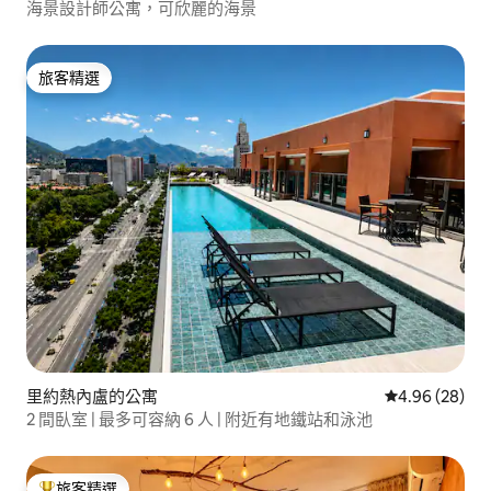
海景設計師公寓，可欣麗的海景
旅客精選
旅客精選
里約熱內盧的公寓
從 28 則評價
4.96 (28)
2 間臥室 | 最多可容納 6 人 | 附近有地鐵站和泳池
旅客精選