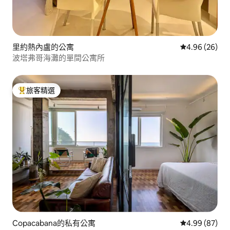
里約熱內盧的公寓
從 26 則評價
4.96 (26)
波塔弗哥海灘的單間公寓所
旅客精選
旅客精選榜首
Copacabana的私有公寓
從 87 則評價
4.99 (87)