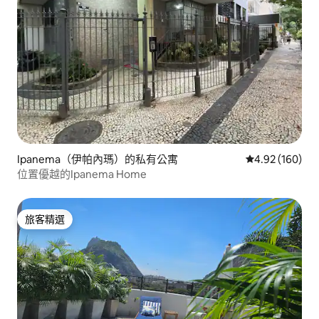
Ipanema（伊帕內瑪）的私有公寓
從 160 則評價
4.92 (160)
位置優越的Ipanema Home
旅客精選
旅客精選