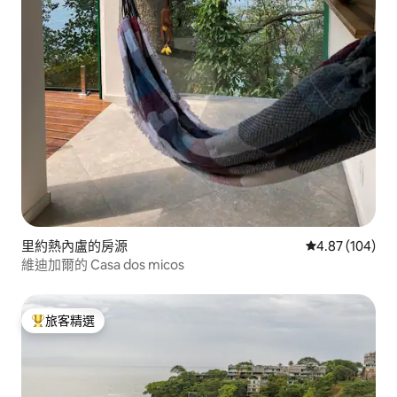
里約熱內盧的房源
從 104 則評價
4.87 (104)
維迪加爾的 Casa dos micos
旅客精選
旅客精選榜首