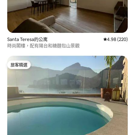
Santa Teresa的公寓
從 220 則評價
4.98 (220)
時尚閣樓，配有陽台和糖麵包山景觀
旅客精選
旅客精選