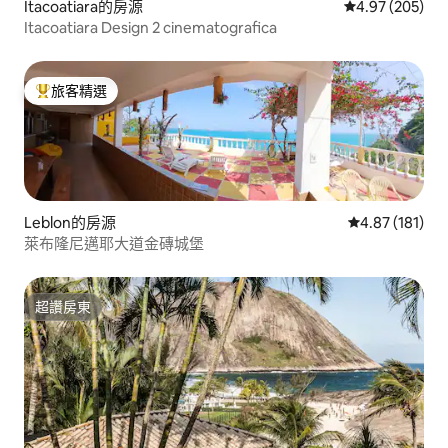
Itacoatiara的房源
從 205 則評價
4.97 (205)
Itacoatiara Design 2 cinematografica
旅客精選
旅客精選榜首
Leblon的房源
從 181 則評價
4.87 (181)
萊布隆尼邁耶大道金磚城堡
超讚房東
超讚房東