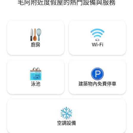
毛阿附近度假屋的熱門設備與服務
輪：VLT 10分鐘
facilitando sua estadia dos sonhos.
搭地鐵或開車 15 分
開車10分鐘 Galeão
水泳池、可欣賞放
適合居家辦公的高速 
房。極佳的雙人床
Uber就在門口。
廚房
Wi-Fi
泳池
建築物內免費停車
空調設備