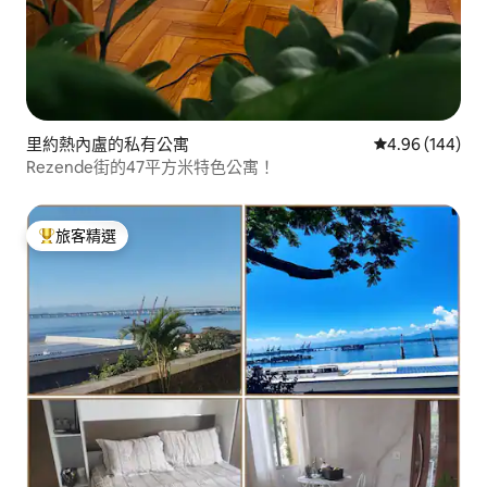
里約熱內盧的私有公寓
從 144 則評價
4.96 (144)
Rezende街的47平方米特色公寓！
旅客精選
旅客精選榜首