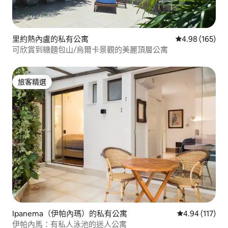
里約熱內盧的私有公寓
從 165 則評價
4.98 (165)
可欣賞到糖麵包山/烏爾卡景觀的美麗頂層公寓
旅客精選
旅客精選
Ipanema（伊帕內瑪）的私有公寓
從 117 則評價
4.94 (117)
伊帕內馬：有私人泳池的迷人公寓