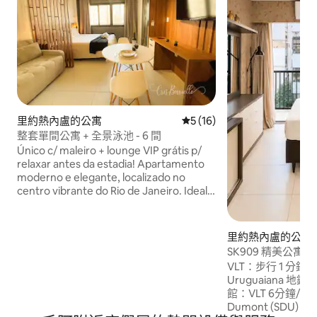
里約熱內盧的公寓
從 16 則評價中獲得 5 的平
5 (16)
整套單間公寓 + 全景泳池 - 6 間
Único c/ maleiro + lounge VIP grátis p/
relaxar antes da estadia! Apartamento
moderno e elegante, localizado no
centro vibrante do Rio de Janeiro. Ideal
para quem valoriza conforto,
conectividade e praticidade. Os
hóspedes podem desfrutar de uma
里約熱內盧的公寓
piscina aquecida e de um salão multiuso
SK909 精美公寓
com estrutura completa para lazer e
VLT：步行 1 分
trabalho remoto. Próximo a atrações
Uruguaiana 地
turísticas, restaurantes renomados e
館：VLT 6分鐘/步行
transporte público. Parcelamento
Dumont (SDU)：
disponível em até 6 vezes sem juros,