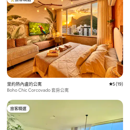
旅客精選榜首
里約熱內盧的公寓
從 19 則
5 (19)
Boho Chic Corcovado 套房公寓
旅客精選
旅客精選