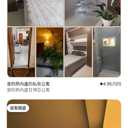
里約熱內盧的私有公寓
從 121 則評價
4.95 (121)
里約熱內盧甘博亞公寓
旅客精選
旅客精選