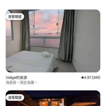
旅客精選
旅客精選
Vidigal的房源
從 349 則評價
4.97 (349)
海景房，靠近海灘。
旅客精選
旅客精選