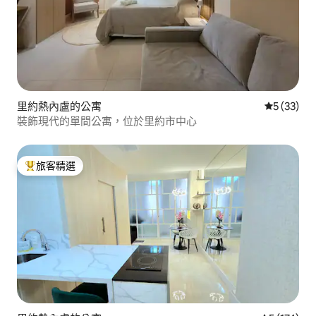
里約熱內盧的公寓
從 33 則
5 (33)
裝飾現代的單間公寓，位於里約市中心
旅客精選
旅客精選榜首