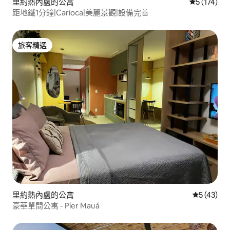
里約熱內盧的公寓
從 174 則
5 (174)
距地鐵1分鐘|Carioca|美麗景觀|設備完善
旅客精選
旅客精選
里約熱內盧的公寓
從 43 則
5 (43)
豪華單間公寓 - Píer Mauá