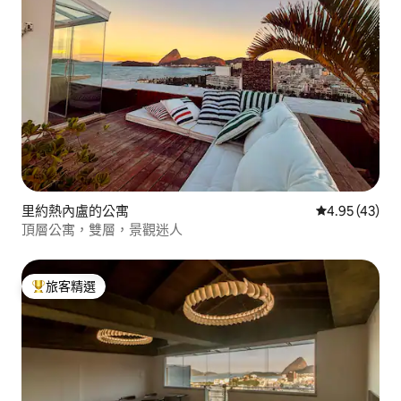
里約熱內盧的公寓
從 43 則評價
4.95 (43)
頂層公寓，雙層，景觀迷人
旅客精選
旅客精選榜首