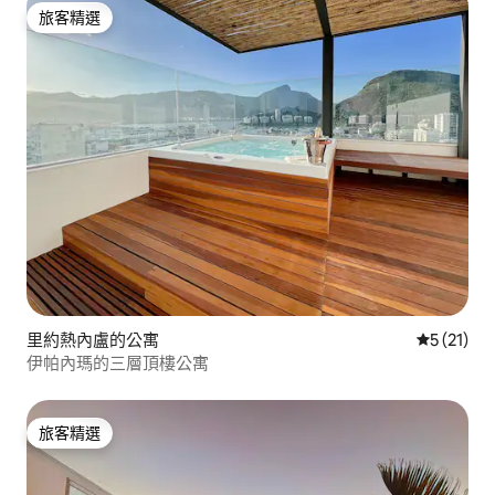
旅客精選
旅客精選
里約熱內盧的公寓
從 21 則
5 (21)
伊帕內瑪的三層頂樓公寓
旅客精選
旅客精選