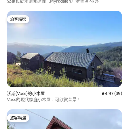
公寓位於米爾克達倫（Myrkdalen）滑雪場內/外
旅客精選
旅客精選
沃斯(Voss)的小木屋
從 39 則評價
4.97 (39)
Voss的現代家庭小木屋，可欣賞全景！
旅客精選
旅客精選