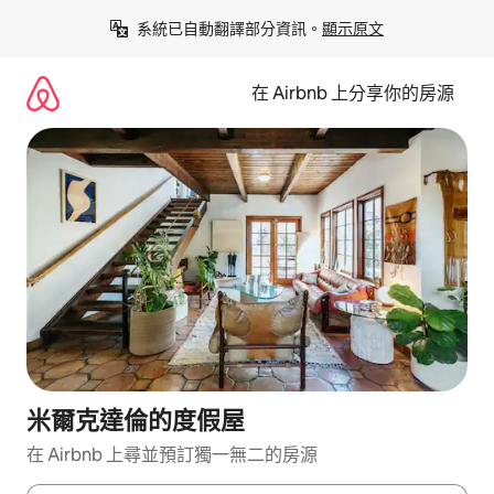
略
系統已自動翻譯部分資訊。
顯示原文
過
以
前
在 Airbnb 上分享你的房源
往
內
容
米爾克達倫的度假屋
在 Airbnb 上尋並預訂獨一無二的房源