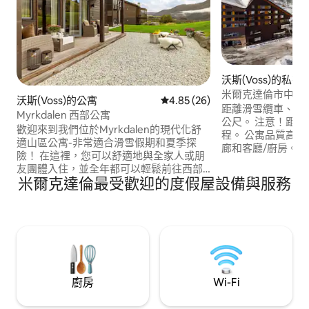
沃斯(Voss)的私有
米爾克達倫市中心
沃斯(Voss)的公寓
從 26 則評價中獲得 4.85 的平
4.85 (26)
距離滑雪纜車、餐廳
Myrkdalen 西部公寓
公尺。 注意！距離沃
歡迎來到我們位於Myrkdalen的現代化舒
程。 公寓品質高，有 2 間臥室、浴室、走
適山區公寓-非常適合滑雪假期和夏季探
廊和客廳/廚房。
險！ 在這裡，您可以舒適地與全家人或朋
用品儲藏室，有電梯可通
友團體入住，並全年都可以輕鬆前往西部
室有雙人床，2 號
米爾克達倫最受歡迎的度假屋設備與服務
一些最佳體驗。 地點和體驗： ✔
磚浴室，配備洗衣
Myrkdalen 滑雪度假村 ✔ 越野滑雪道 ✔ 夏
配有洗碗機和微波爐。 電視有頻
季、秋季、冬季和春季健行步道 ✔
以及開放式 WiFi/訪客網路。
Vikafjellet ✔ Nærøyfjorden ✔ 古德萬根 ✔
線（附贈）從自己
維京村 ✔攀爬公園 ✔釣魚水域 ✔自行車道
✔門外就有美妙的山區自然景觀
廚房
Wi-Fi