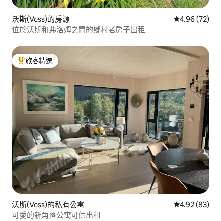
沃斯(Voss)的房源
從 72 則評價
4.96 (72)
位於沃斯和弗洛姆之間的鄉村老房子出租
旅客精選
旅客精選榜首
沃斯(Voss)的私有公寓
從 83 則評價
4.92 (83)
可愛的新角落公寓可供出租