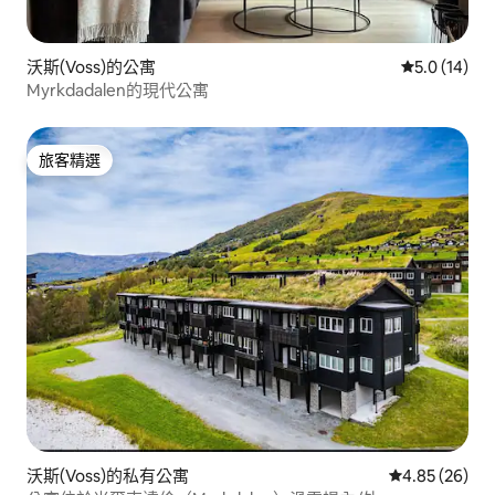
沃斯(Voss)的公寓
從 14 則評
5.0 (14)
Myrkdadalen的現代公寓
旅客精選
旅客精選
沃斯(Voss)的私有公寓
從 26 則評價
4.85 (26)