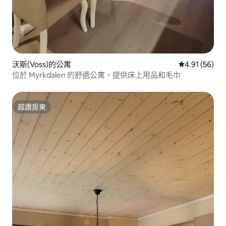
沃斯(Voss)的公寓
從 56 則評價
4.91 (56)
位於 Myrkdalen 的舒適公寓，提供床上用品和毛巾
超讚房東
超讚房東