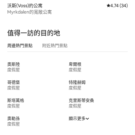
沃斯(Voss)的公寓
從 34 則評價
4.74 (34)
Myrkdalen的寬敞公寓
值得一訪的目的地
周邊熱門景點
附近熱門景點
奧斯陸
卑爾根
度假屋
度假屋
哥德堡
特隆赫姆
度假屋
度假屋
斯塔萬格
克里斯蒂安桑
度假屋
度假屋
奧勒孫
顯示更多
度假屋