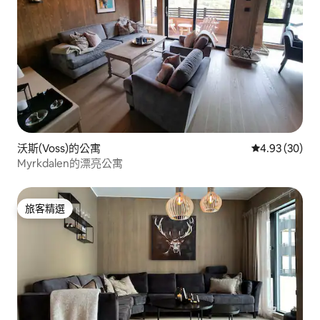
沃斯(Voss)的公寓
從 30 則評價
4.93 (30)
Myrkdalen的漂亮公寓
旅客精選
旅客精選