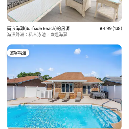
衝浪海灘(Surfside Beach)的房源
從 138 則評價
4.99 (138)
海濱綠洲：私人泳池，直達海灘
旅客精選
旅客精選