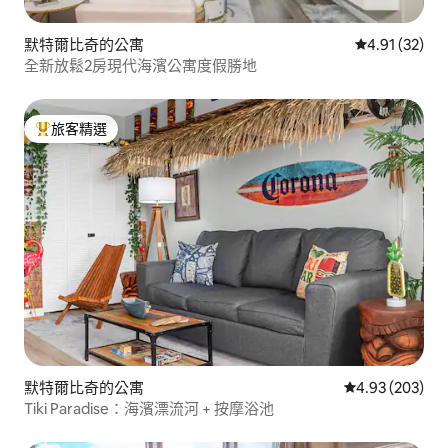
默特爾比奇的公寓
從 32 則評價
4.91 (32)
全新放鬆2房現代海濱公寓度假勝地
旅客精選
旅客精選榜首
默特爾比奇的公寓
從 203 則評價
4.93 (203)
Tiki Paradise：海濱漂流河 + 按摩浴池