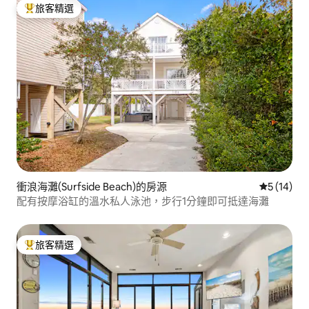
旅客精選
旅客精選榜首
衝浪海灘(Surfside Beach)的房源
從 14 則
5 (14)
配有按摩浴缸的溫水私人泳池，步行1分鐘即可抵達海灘
旅客精選
旅客精選榜首