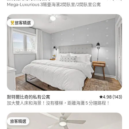
Mega-Luxurious 3陽臺海濱2間臥室/2間臥室公寓
旅客精選
旅客精選榜首
默特爾比奇的私有公寓
從 143 則評價
4.98 (143)
加大雙人床和海景！沒有樓梯，距離海灘 5 分鐘路程！
旅客精選
旅客精選