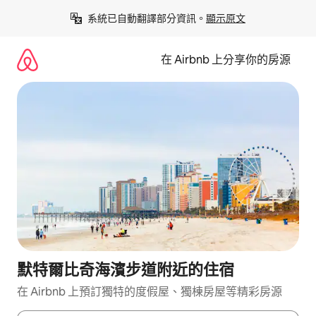
略
系統已自動翻譯部分資訊。
顯示原文
過
以
前
在 Airbnb 上分享你的房源
往
內
容
默特爾比奇海濱步道附近的住宿
在 Airbnb 上預訂獨特的度假屋、獨棟房屋等精彩房源