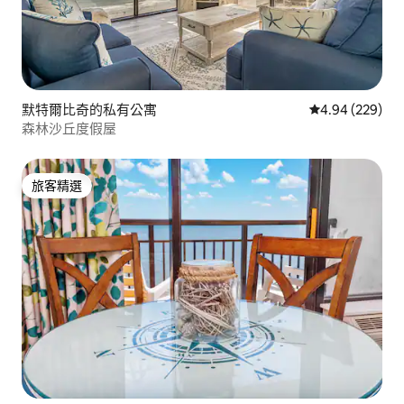
默特爾比奇的私有公寓
從 229 則評價
4.94 (229)
森林沙丘度假屋
旅客精選
旅客精選