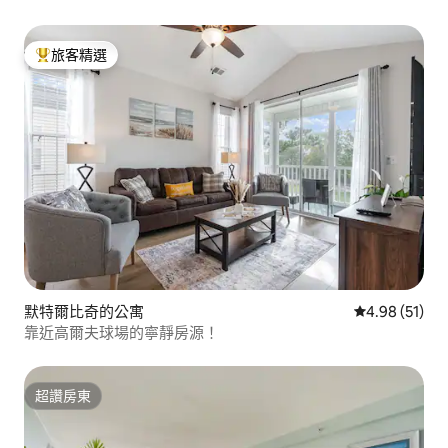
旅客精選
旅客精選榜首
默特爾比奇的公寓
從 51 則評價
4.98 (51)
靠近高爾夫球場的寧靜房源！
超讚房東
超讚房東