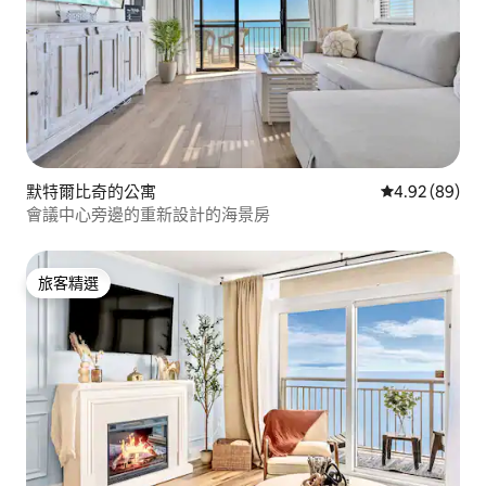
默特爾比奇的公寓
從 89 則評價
4.92 (89)
會議中心旁邊的重新設計的海景房
旅客精選
旅客精選