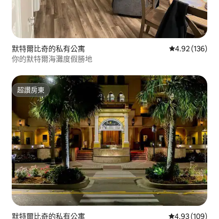
默特爾比奇的私有公寓
從 136 則評價
4.92 (136)
你的默特爾海灘度假勝地
超讚房東
超讚房東
默特爾比奇的私有公寓
從 109 則評價
4.93 (109)