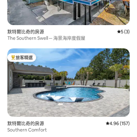
默特爾比奇的房源
從 3 則
5 (3)
The Southern Swell ─ 海景海岸度假屋
旅客精選
旅客精選榜首
默特爾比奇的房源
從 157 則評價
4.96 (157)
Southern Comfort