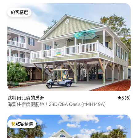
旅客精選
旅客精選
默特爾比奇的房源
從 6 則
5 (6)
海灘住宿度假勝地！3BD/2BA Oasis (#MH149A)
旅客精選
旅客精選榜首