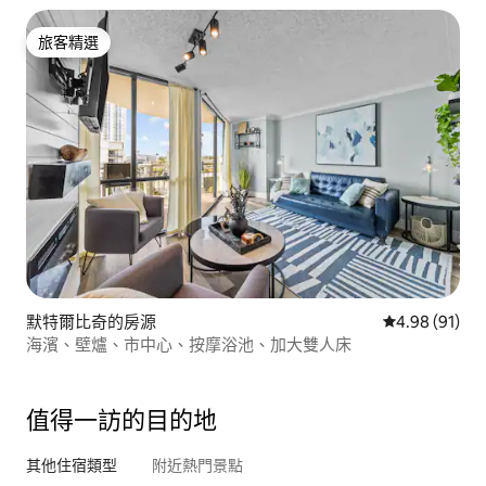
旅客精選
旅客精選
默特爾比奇的房源
從 91 則評價
4.98 (91)
海濱、壁爐、市中心、按摩浴池、加大雙人床
值得一訪的目的地
其他住宿類型
附近熱門景點