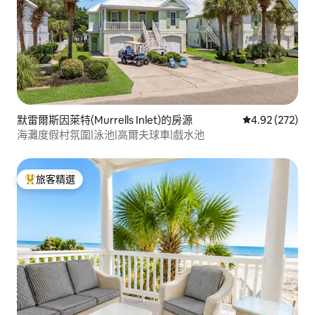
默雷爾斯因萊特(Murrells Inlet)的房源
從 272 則評價
4.92 (272)
海灘度假村氛圍|泳池|高爾夫球車|戲水池
旅客精選
旅客精選榜首