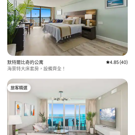
默特爾比奇的公寓
從 40 則評價
4.85 (40)
海景特大床套房，設備齊全！
旅客精選
旅客精選