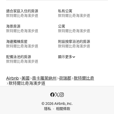
適合家庭入住的房源
私有公寓
默特爾比奇海濱步道
默特爾比奇海濱步道
海景房源
公寓
默特爾比奇海濱步道
默特爾比奇海濱步道
海邊獨棟房屋
附設按摩浴池的房源
默特爾比奇海濱步道
默特爾比奇海濱步道
配備泳池的房源
顯示更多
默特爾比奇海濱步道
Airbnb
美國
南卡羅萊納州
荷瑞郡
默特爾比奇
默特爾比奇海濱步道
© 2026 Airbnb, Inc.
隱私
相關條款