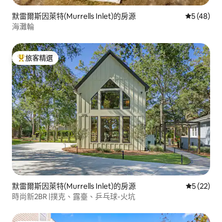
默雷爾斯因萊特(Murrells Inlet)的房源
從 48 則
5 (48)
海灘輪
旅客精選
旅客精選榜首
默雷爾斯因萊特(Murrells Inlet)的房源
從 22 則
5 (22)
時尚新2BR |撲克、露臺、乒乓球-火坑