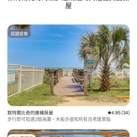
屋
超讚房東
超讚房東
默特爾比奇的連棟房屋
從 34 則評價
4.85 (34)
步行即可抵達2個海灘、木板步道和所有百老匯景點