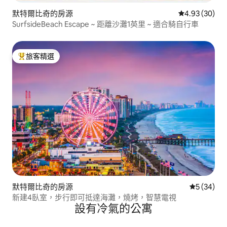
默特爾比奇的房源
從 30 則評價
4.93 (30)
SurfsideBeach Escape ~ 距離沙灘1英里 ~ 適合騎自行車
旅客精選
旅客精選榜首
默特爾比奇的房源
從 34 則
5 (34)
新建4臥室，步行即可抵達海灘，燒烤，智慧電視
設有冷氣的公寓