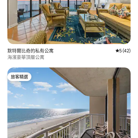
默特爾比奇的私有公寓
從 42 則
5 (42)
海濱豪華頂層公寓
旅客精選
旅客精選