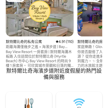
旅客精選
旅客精選榜首
默特爾比奇的私有公寓
從 110 則評價中獲得 4.91 的平
4.91 (110)
默特爾比奇的房源
距離海灘僅幾步之遙 + 海濱步道 | Bay
家庭樂趣！Glow Arc
View Resort
行即可抵達海灘
Bay View Resort 一房套房 | 默特爾海灘木
你是否厭倦了入住同
板路 入住這間位於默特爾比奇 (Myrtle
源？ 從你走進來
Beach) 市中心 Bay View Resort 的時尚 9
到魔力。 ✨ 全新幹淨的現代空間 🌊 充滿活
樓 1 房套房。 可欣賞城市景觀和日落的獨
力的水族館主題裝
默特爾比奇海濱步道附近度假屋的熱門設
立陽台、設備齊全的廚房、洗衣機／乾衣
的！ 🚶‍♀️ 短途
機和 55 吋智慧電視。 位於木板步道上，步
煩。 🏖️ 沙灘裝
備與服務
行即可抵達海灘、餐廳和星巴克。 享受度
戶外淋浴間 🔥 舒適
假村的各種設施，包括悠閒漂流河、室內
SeaBreeze Co
泳池、按摩浴缸和健身中心。 距離普吉摩
的開始。 立即預
天輪 (SkyWheel)、Broadway at the
灘假期的倒數計時
Beach、Topgolf、購物中心、餐廳和景點
僅幾分鐘路程。