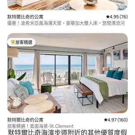
默特爾比奇的公寓
從 76 則評價
4.95 (76)
優惠！波希米亞風海濱天堂，豪華加大雙人床，悠閒漂流河
旅客精選
旅客精選榜首
默特爾比奇的公寓
從 160 則評價
4.97 (160)
旅客精選！直面海景-St.Clement
默特爾比奇海濱步道附近的其他優質度假