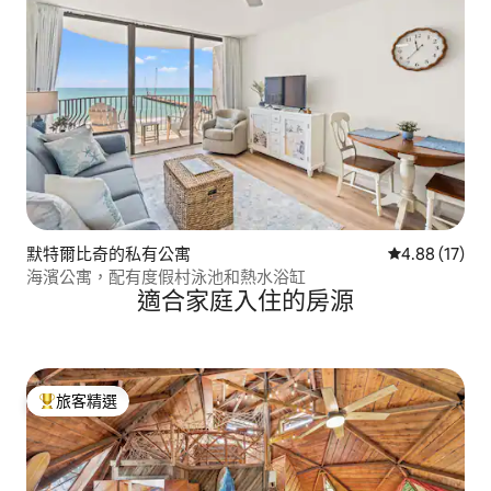
默特爾比奇的私有公寓
從 17 則評價
4.88 (17)
海濱公寓，配有度假村泳池和熱水浴缸
適合家庭入住的房源
旅客精選
旅客精選榜首