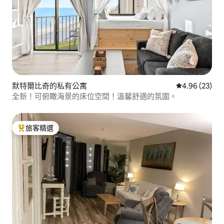
默特爾比奇的私有公寓
從 23 則評價
4.96 (23)
全新！可俯瞰海景的床位空間！溫馨舒適的氛圍。
旅客精選
旅客精選榜首