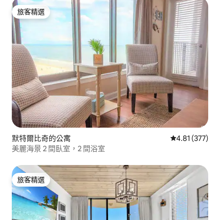
旅客精選
旅客精選
默特爾比奇的公寓
從 377 則評價
4.81 (377)
美麗海景 2 間臥室，2 間浴室
旅客精選
旅客精選