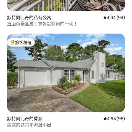
默特爾比奇的私有公寓
從 94 則評價
4.94 (94)
直面海景套房！靠近默特爾的一切！
旅客精選
旅客精選榜首
默特爾比奇的房源
從 98 則評價
4.95 (98)
美麗的默特爾海灘小屋