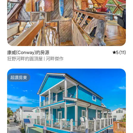
康威(Conway)的房源
從 11 則
5 (11)
狂野河畔的圓頂屋 | 河畔傑作
超讚房東
超讚房東