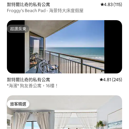
默特爾比奇的私有公寓
從 115 則評價
4.83 (115)
Froggy's Beach Pad - 海景特大床度假屋
超讚房東
超讚房東
默特爾比奇的私有公寓
從 245 則評價
4.81 (245)
*海濱* 狗友善公寓，16樓！
旅客精選
旅客精選