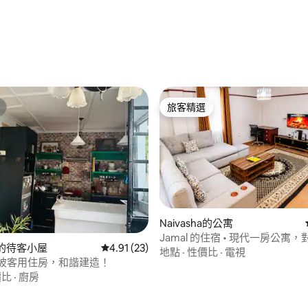
旅客精選
旅客精選
Naivasha的公寓
.0 的平均評分（滿分 5 分）
Jamal 的住宿 • 現代一房公寓
ha的待客小屋
從 23 則評價中獲得 4.91 的平均評分（滿分 5
4.91 (23)
Buffalo 購物中心
地點
·
性價比
·
電視
 山坡客用住房，和諧建造！
價比
·
廚房