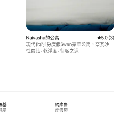
Naivasha的公寓
從 3 則評價中獲得 5
5.0 (3)
現代化的1房度假Swan豪華公寓，奈瓦沙
性價比
·
乾淨度
·
待客之道
紐基
納庫魯
假屋
度假屋