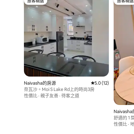
旅客精選
旅客精選
旅客精選
旅客精選
Naivasha的房源
從 12 則評價中獲得 5
5.0 (12)
奈瓦沙。Moi S Lake Rd上的時尚3房
性價比
·
親子友善
·
待客之道
Naivas
舒適的 1
湖|停車位
性價比
·