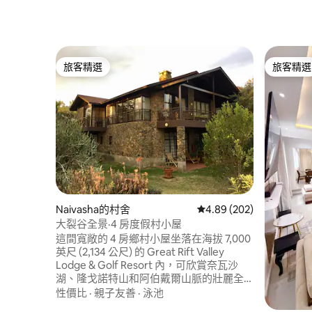
旅客精選
旅客精選
旅客精選
旅客精選
Naivasha的村舍
從 202 則評價中獲得 4.
4.89 (202)
大裂谷全景·4 房度假村小屋
這間寬敞的 4 房鄉村小屋坐落在海拔 7,000
英尺 (2,134 公尺) 的 Great Rift Valley
Lodge & Golf Resort 內，可欣賞奈瓦沙
湖、隆戈諾特山和阿伯戴爾山脈的壯麗全
景。 這棟鄉村小屋非常適合家庭和團體入
性價比
·
親子友善
·
泳池
住，空間寬敞、私密性佳且自然風光怡