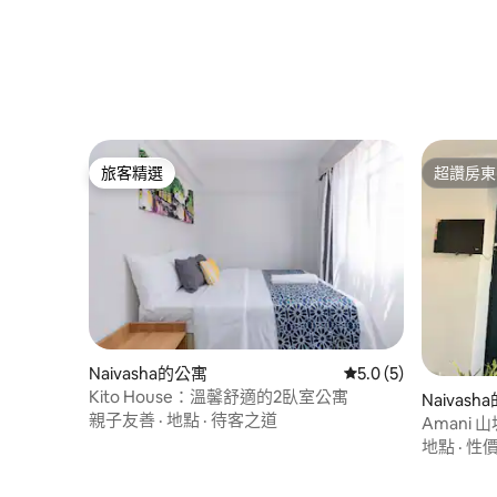
旅客精選
超讚房東
旅客精選
超讚房東
Naivasha的公寓
從 5 則評價中獲得 5
5.0 (5)
Kito House：溫馨舒適的2臥室公寓
Naivas
親子友善
·
地點
·
待客之道
Amani
地點
·
性