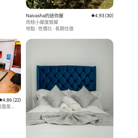
Naivasha的迷你屋
從 30 則評價中獲得 4
4.93 (30)
肉桂小屋度假屋
地點
·
性價比
·
長期住宿
從 22 則評價中獲得 4.86 的平均評分（滿分 5 分）
4.86 (22)
，對面是
 分）