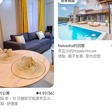
旅客精選
旅客精選
Naivasha的別墅
奈瓦沙的Impala House
地點
·
親子友善
·
室內空間
.0 的平均評分（滿分 5 分）
ha的公寓
從 56 則評價中獲得 4.93 的平均評分（滿分 5
4.93 (56)
 間臥室，10 分鐘即可抵達奈瓦沙
地點
·
舒適度