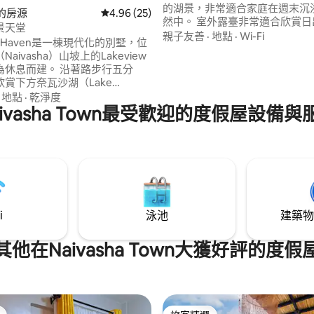
的湖景，非常適合家庭在週末沉
ha的房源
從 25 則評價中獲得 4.96 的平均評分（滿分 5
4.96 (25)
然中。 室外露臺非常適合欣賞日
景天堂
人水療池則提供放鬆身心的空間。
親子友善
·
地點
·
Wi-Fi
ew Haven是一棟現代化的別墅，位
屋有兩間套房臥室、一個木柴壁
aivasha）山坡上的Lakeview
瓦斯烤肉架，可供您在室內和室
為休息而建。 沿著路步行五分
生活。 房客還可以使用 Green P
賞下方奈瓦沙湖（Lake
樂部的設施，包括高爾夫球場、
sha）的壯麗景色，開車約30分鐘即
·
地點
·
乾淨度
設備齊全的健身房和另一座室外
岸。 明亮的起居空間延伸到花
aivasha Town最受歡迎的度假屋設備與
以鳥鳴和凉爽的裂谷空氣開始。
可供家庭和團體入住，完整的廚
共享餐點，安全的有門禁的院落
有空間的隱私。 一個安靜、優雅
。
i
泳池
建築物
其他在Naivasha Town大獲好評的度假