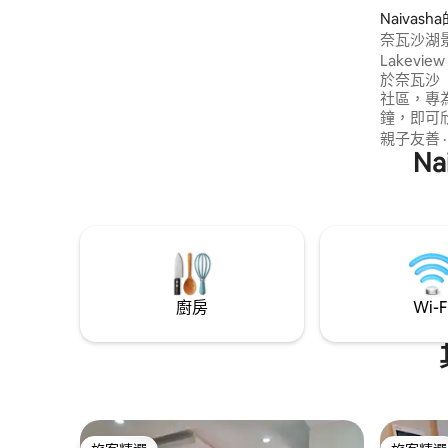
人。此外，您還可以選擇使用世界一流的
Naivas
度假村設施（高爾夫球場、泳池、水療中
奈瓦沙湖
心、網球場和三家餐廳），這些設施距離
Lakevi
小屋僅 2 分鐘車程或 15 分鐘步行路程，且
於奈瓦沙（N
均以小屋的標準價格提供。
社區，專
鐘，即可欣
Naiva
親子友善
可抵達湖
N
園，早晨
四間臥室
房可輕鬆
可保護所
的度假屋
廚房
Wi-F