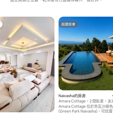
超讚房東
超讚房東
89 的平均評分（滿分 5 分）
Naivasha的房源
Amara Cottage，2 間臥室，泳
Park Naivasha
Amara Cottage 位於奈瓦沙綠
(Green Park Naivasha)，