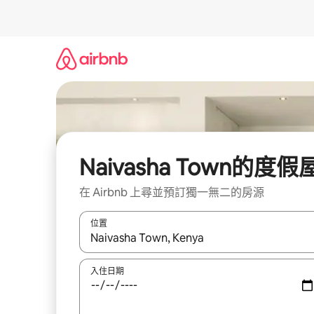
略
過
以
前
往
內
容
Naivasha Town的度假
在 Airbnb 上尋並預訂獨一無二的房源
位置
如有搜尋結果，瀏覽內容時請使用上下箭頭，或輕
入住日期