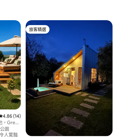
Naivas
旅客精選
旅客精
旅客精選
旅客精
Emara
Emara 位
的一座湖
物度假勝
自然，距離湖
供 4 
親子友善
有一間套
雙人床。
和高速 
在享受寧
近的野生
從 14 則評價中獲得 4.86 的平均評分（滿分 5 分）
4.86 (14)
池，Green
色公園
可欣賞令人驚豔