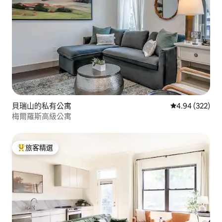
貝瑞山的私有公寓
從 322 則評價
4.94 (322)
梅爾羅斯高級公寓
旅客精選
旅客精選榜首