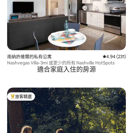
南納許維爾的私有公寓
從 231 則評價
4.94 (231)
Nashvegas Villa-3mi 或更少的所有 Nashville HotSpots
適合家庭入住的房源
旅客精選
旅客精選榜首