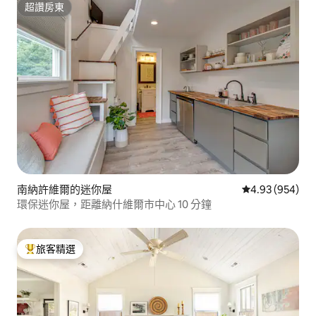
超讚房東
超讚房東
南納許維爾的迷你屋
從 954 則評價
4.93 (954)
環保迷你屋，距離納什維爾市中心 10 分鐘
旅客精選
旅客精選榜首