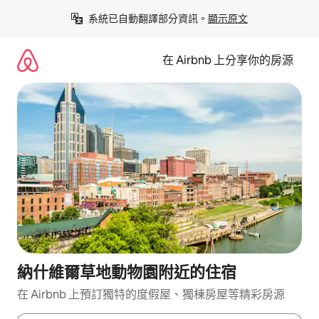
略
系統已自動翻譯部分資訊。
顯示原文
過
以
前
在 Airbnb 上分享你的房源
往
內
容
納什維爾草地動物園附近的住宿
在 Airbnb 上預訂獨特的度假屋、獨棟房屋等精彩房源