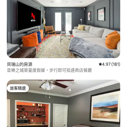
貝瑞山的房源
從 181 則評價
4.97 (181)
音樂之城萊曼度假屋，步行即可抵達商店餐廳
旅客精選
旅客精選