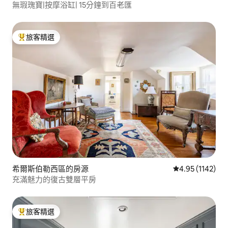
無瑕瑰寶|按摩浴缸| 15分鐘到百老匯
旅客精選
旅客精選榜首
希爾斯伯勒西區的房源
從 1142 則評價
4.95 (1142)
充滿魅力的復古雙層平房
旅客精選
旅客精選榜首