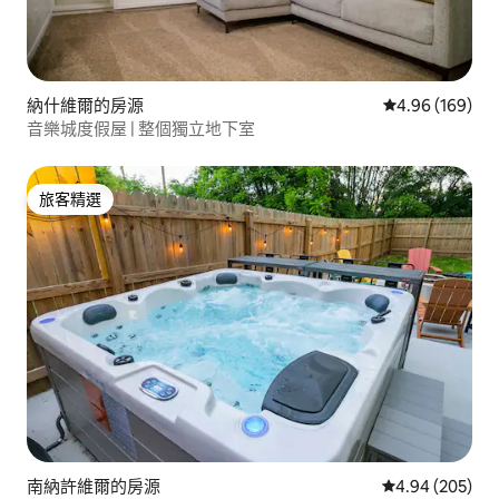
納什維爾的房源
從 169 則評價
4.96 (169)
音樂城度假屋 | 整個獨立地下室
旅客精選
旅客精選
南納許維爾的房源
從 205 則評價
4.94 (205)