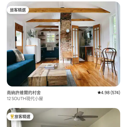
旅客精選
旅客精選
南納許維爾的村舍
從 574 則評價
4.98 (574)
12 SOUTH現代小屋
旅客精選
旅客精選榜首