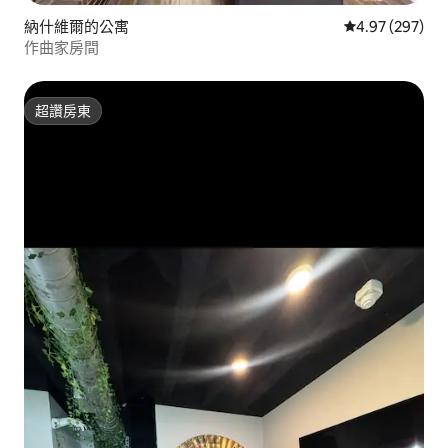
納什維爾的公寓
從 297 則評價
4.97 (297)
作曲家房間
超讚房東
超讚房東