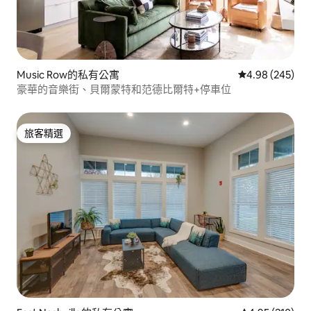
Music Row的私有公寓
從 245 則評價
4.98 (245)
豪華的音樂街、貝爾蒙特和范德比爾特+停車位
旅客精選
旅客精選