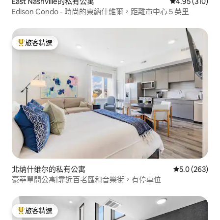
East Nashville的私有公寓
從 310 則評價
4.95 (310)
Edison Condo - 時尚的東納什維爾，距離市中心 5 英里
旅客精選
旅客精選榜首
北纳什维尔的私有公寓
從 263 則評
5.0 (263)
豪華單間公寓|靠近百老匯和音樂街，有停車位
旅客精選
旅客精選榜首