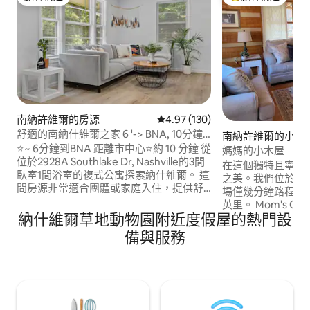
旅客精選
旅客精選榜首
南納許維爾的房源
從 130 則評價中獲得 4.97 的平
4.97 (130)
舒適的南納什維爾之家 6 '-> BNA, 10分鐘-
南納許維爾的小木
>百老匯
⭐~ 6分鐘到BNA 距離市中心⭐約 10 分鐘 從
媽媽的小木屋
位於2928A Southlake Dr, Nashville的3間
在這個獨特且寧靜
臥室1間浴室的複式公寓探索納什維爾。 這
之美。我們位於南
間房源非常適合團體或家庭入住，提供舒
場僅幾分鐘路程，
適的住宿體驗，前往市內熱門景點也十分
英里。 Mom's C
便利。 入住一個月以上，每兩週可享受一
納什維爾草地動物園附近度假屋的熱門設
和美麗的長前門廊
次免費客房清潔服務！ 我們提供一系列的
心。您可能會驚訝地
備與服務
桌遊、拼圖和書籍，讓您在晚上或安靜的
土地位於市區，距
休息時間享受樂趣。 立即預訂，展開你的
施僅幾分鐘路程。 我們有舒適的專屬工作
音樂之旅！ STRP#2025042513
空間，配有Wi-Fi。 S
2023031728 Metro 