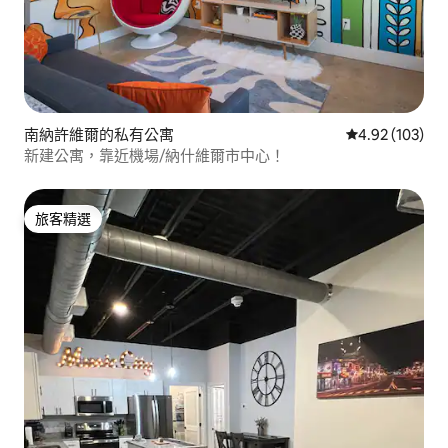
南納許維爾的私有公寓
從 103 則評價
4.92 (103)
新建公寓，靠近機場/納什維爾市中心！
旅客精選
旅客精選