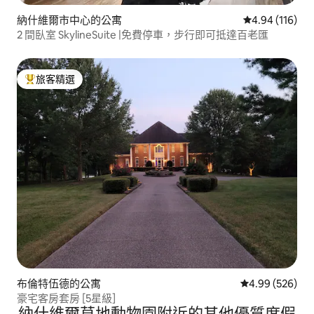
納什維爾市中心的公寓
從 116 則評價
4.94 (116)
2 間臥室 SkylineSuite |免費停車，步行即可抵達百老匯
旅客精選
旅客精選榜首
布倫特伍德的公寓
從 526 則評價
4.99 (526)
豪宅客房套房 [5星級]
納什維爾草地動物園附近的其他優質度假