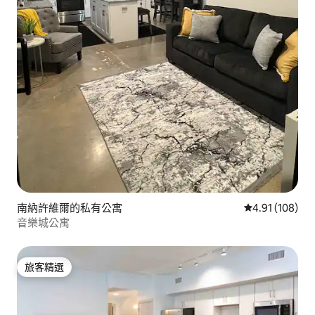
南納許維爾的私有公寓
從 108 則評價
4.91 (108)
音樂城公寓
旅客精選
旅客精選