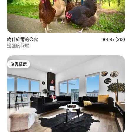
納什維爾的公寓
從 213 則評價
4.97 (213)
邊疆度假屋
旅客精選
旅客精選