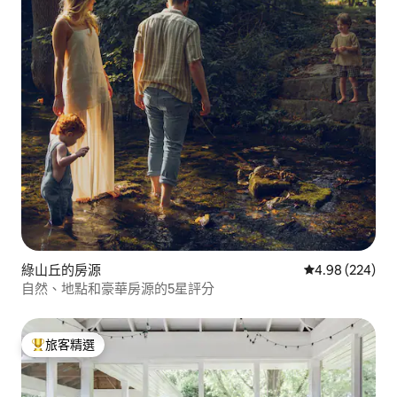
綠山丘的房源
從 224 則評價
4.98 (224)
自然、地點和豪華房源的5星評分
旅客精選
旅客精選榜首