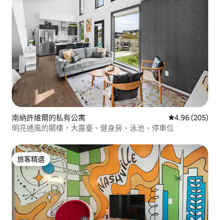
南納許維爾的私有公寓
從 205 則評價
4.96 (205)
明亮通風的閣樓，大露臺、健身房、泳池、停車位
旅客精選
旅客精選