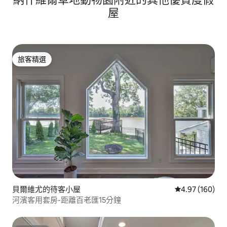
屋
旅客精選
旅客精選
貝爾維尤的待客小屋
從 160 則評價
4.97 (160)
河濱客用套房-距離百老匯15分鐘