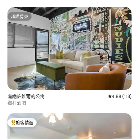
超讚房東
超讚房東
南納許維爾的公寓
從 113 則評價
4.88 (113)
鄉村酒吧
旅客精選
旅客精選榜首