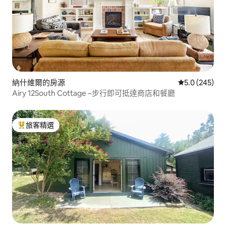
納什維爾的房源
從 245 則評
5.0 (245)
Airy 12South Cottage –步行即可抵達商店和餐廳
旅客精選
旅客精選榜首