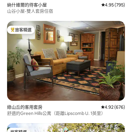
納什維爾的待客小屋
從 795 則評價
4.95 (795)
山谷小屋-雙人套房住宿
旅客精選
旅客精選榜首
綠山丘的客用套房
從 676 則評價
4.92 (676)
舒適的Green Hills公寓（距離Lipscomb U. 1英里）