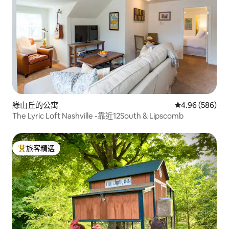
綠山丘的公寓
從 586 則評價
4.96 (586)
The Lyric Loft Nashville -靠近12South & Lipscomb
旅客精選
旅客精選榜首