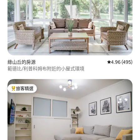
綠山丘的房源
從 495 則評價
4.96 (495)
範德比/利普科姆布附近的小屋式環境
旅客精選
旅客精選榜首