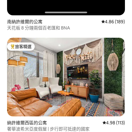
南納許維爾的公寓
從 189 則評價
4.86 (189)
天花板 8 分鐘兩個百老匯和 BNA
旅客精選
旅客精選榜首
納許維爾西區的公寓
從 113 則評價
4.98 (113)
奢華波希米亞度假屋 | 步行即可抵達的國家