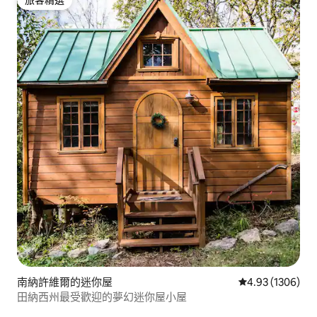
旅客精選
旅客精選
南納許維爾的迷你屋
從 1306 則評價
4.93 (1306)
田納西州最受歡迎的夢幻迷你屋小屋