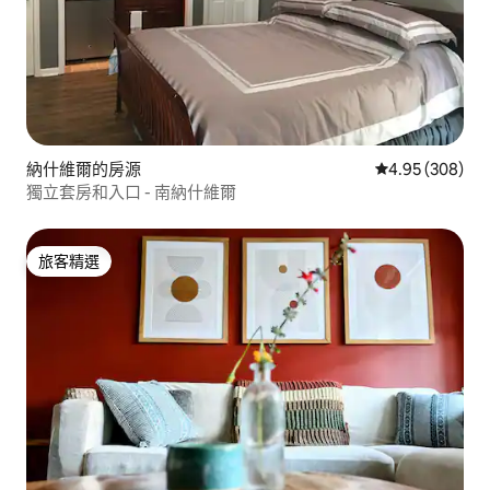
納什維爾的房源
從 308 則評價
4.95 (308)
獨立套房和入口 - 南納什維爾
旅客精選
旅客精選