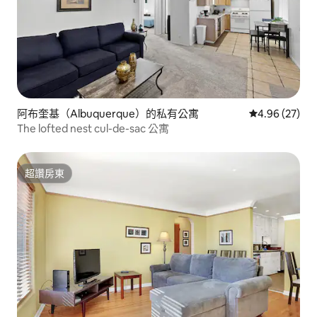
阿布奎基（Albuquerque）的私有公寓
從 27 則評價
4.96 (27)
The lofted nest cul-de-sac 公寓
超讚房東
超讚房東