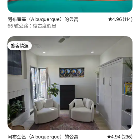
阿布奎基（Albuquerque）的公寓
從 114 則評價
4.96 (114)
66 號公路：復古度假屋
旅客精選
旅客精選
阿布奎基（Albuquerque）的公寓
從 236 則評價
4.94 (236)