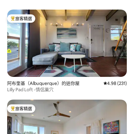
旅客精選
旅客精選榜首
阿布奎基（Albuquerque）的迷你屋
從 231 則評價
4.98 (231)
Lilly Pad Loft -情侶巢穴
旅客精選
旅客精選榜首