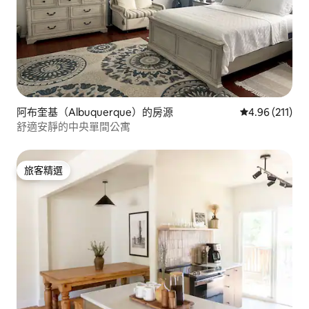
阿布奎基（Albuquerque）的房源
從 211 則評價
4.96 (211)
舒適安靜的中央單間公寓
旅客精選
旅客精選