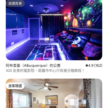
超讚房東
超讚房東
阿布奎基（Albuquerque）的公寓
從 162 則評
4.9 (162)
420 友善的電影院，距離市中心只有幾分鐘路程！
旅客精選
旅客精選