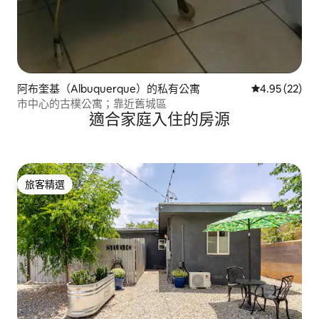
阿布奎基（Albuquerque）的私有公寓
從 22 則評價
4.95 (22)
市中心的古樸公寓；靠近舊城區
適合家庭入住的房源
旅客精選
旅客精選