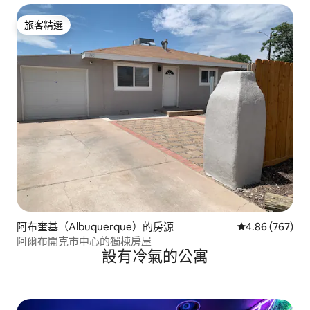
旅客精選
旅客精選
阿布奎基（Albuquerque）的房源
從 767 則評價
4.86 (767)
阿爾布開克市中心的獨棟房屋
設有冷氣的公寓