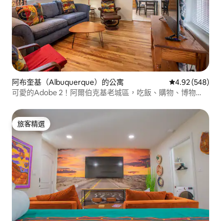
阿布奎基（Albuquerque）的公寓
從 548 則評價
4.92 (548)
可愛的Adobe 2！阿爾伯克基老城區，吃飯、購物、博物
館！
旅客精選
旅客精選