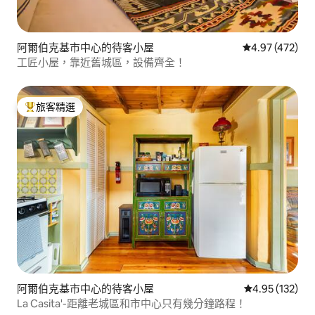
阿爾伯克基市中心的待客小屋
從 472 則評價
4.97 (472)
工匠小屋，靠近舊城區，設備齊全！
旅客精選
旅客精選榜首
阿爾伯克基市中心的待客小屋
從 132 則評價
4.95 (132)
La Casita'-距離老城區和市中心只有幾分鐘路程！