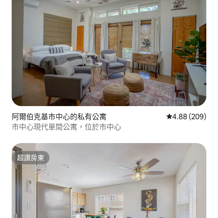
阿爾伯克基市中心的私有公寓
從 209 則評價
4.88 (209)
市中心現代單間公寓，位於市中心
超讚房東
超讚房東