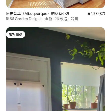
阿布奎基（Albuquerque）的私有公寓
從 87 則評價
4.78 (87)
Rt66 Garden Delight，全新（未改造）冷氣
旅客精選
旅客精選