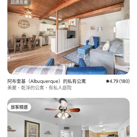
超讚房東
超讚房東
阿布奎基（Albuquerque）的私有公寓
從 180 則評價
4.79 (180)
美麗、乾淨的公寓，有私人庭院
旅客精選
旅客精選