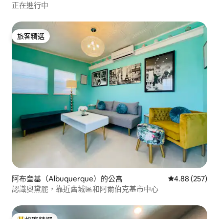
正在進行中
旅客精選
旅客精選
阿布奎基（Albuquerque）的公寓
從 257 則評價
4.88 (257)
認識奧黛麗，靠近舊城區和阿爾伯克基市中心