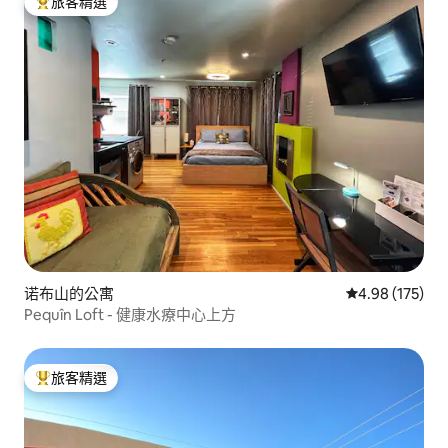
旅客精選
旅客精選榜首
诺布山的公寓
從 175 則評價
4.98 (175)
Pequîn Loft - 健康水療中心上方
旅客精選
旅客精選榜首