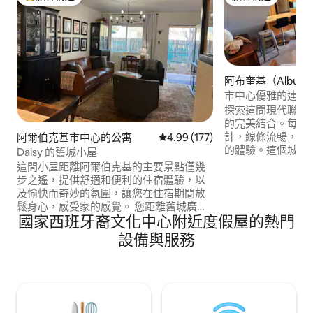
旅客精選榜首
旅客精選
阿布奎基（Albuqu
的連棟房屋
市中心優雅的連棟
探索這間現代聯排
的完美結合。每一
計，線條流暢，設
阿爾伯克基市中心的公寓
從 177 則評價中獲得 4.99 的平
4.99 (177)
的體驗。這個城市
Daisy 的舊城小屋
城區和阿爾伯克基
這間小屋距離阿爾伯克基的主要景點僅幾
靜的度假勝地。享
步之遙，提供舒適和便利的住宿體驗，以
術，並配以不拘一
及愉快而奇妙的氛圍，讓您在住宿期間放
些想探索充滿活力
鬆身心，感受家的感覺。 您距離舊城廣
的隱藏處的人。 我們為您提供所有必需
國家西班牙裔文化中心附近度假屋的熱門
場、自然歷史博物館、阿爾伯克基博物
品！
館、探索科學中心、兒童博物館、Tiguex
設備與服務
公園、印第安普韋布洛文化中心、植物
園、生物公園、水族館、動物園、鋸木區
以及幾家咖啡館、餐廳和商店僅幾個街
區。