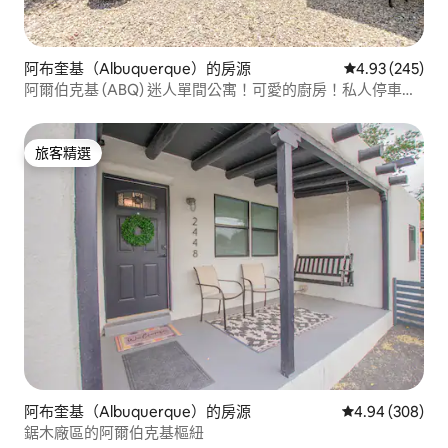
阿布奎基（Albuquerque）的房源
從 245 則評價
4.93 (245)
阿爾伯克基 (ABQ) 迷人單間公寓！可愛的廚房！私人停車
位！
旅客精選
旅客精選
阿布奎基（Albuquerque）的房源
從 308 則評價
4.94 (308)
鋸木廠區的阿爾伯克基樞紐