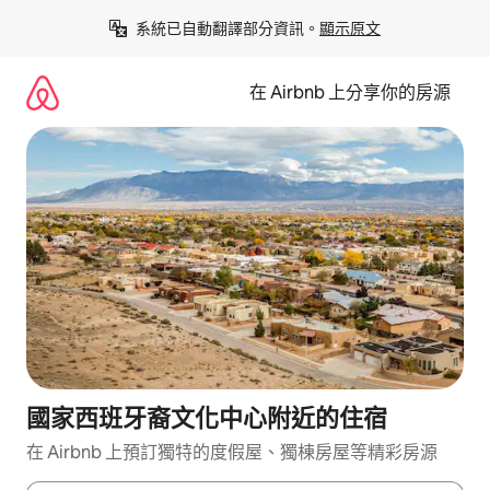
略
系統已自動翻譯部分資訊。
顯示原文
過
以
前
在 Airbnb 上分享你的房源
往
內
容
國家西班牙裔文化中心附近的住宿
在 Airbnb 上預訂獨特的度假屋、獨棟房屋等精彩房源