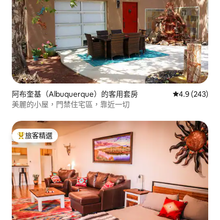
阿布奎基（Albuquerque）的客用套房
從 243 則評
4.9 (243)
美麗的小屋，門禁住宅區，靠近一切
旅客精選
旅客精選榜首