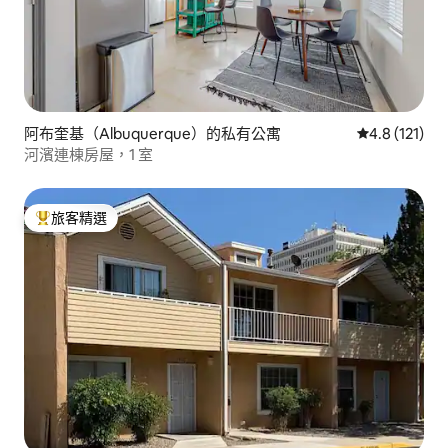
阿布奎基（Albuquerque）的私有公寓
從 121 則評
4.8 (121)
河濱連棟房屋，1 室
旅客精選
旅客精選榜首