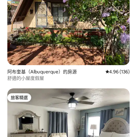
阿布奎基（Albuquerque）的房源
從 136 則評價
4.96 (136)
舒適的小屋度假屋
旅客精選
旅客精選