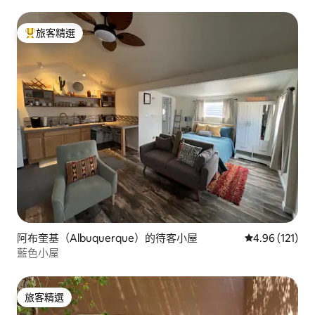
旅客精選
旅客精選榜首
阿布奎基（Albuquerque）的待客小屋
從 121 則評價
4.96 (121)
藍色小屋
旅客精選
旅客精選