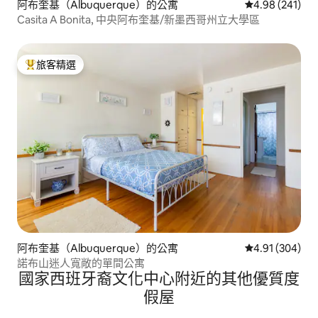
阿布奎基（Albuquerque）的公寓
從 241 則評價
4.98 (241)
Casita A Bonita, 中央阿布奎基/新墨西哥州立大學區
旅客精選
旅客精選榜首
阿布奎基（Albuquerque）的公寓
從 304 則評價
4.91 (304)
諾布山迷人寬敞的單間公寓
國家西班牙裔文化中心附近的其他優質度
假屋