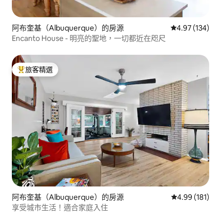
阿布奎基（Albuquerque）的房源
從 134 則評價
4.97 (134)
Encanto House - 明亮的聖地，一切都近在咫尺
旅客精選
旅客精選榜首
阿布奎基（Albuquerque）的房源
從 181 則評價
4.99 (181)
享受城市生活！適合家庭入住