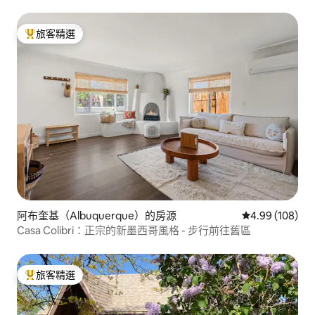
旅客精選
旅客精選榜首
阿布奎基（Albuquerque）的房源
從 108 則評價
4.99 (108)
Casa Colibri：正宗的新墨西哥風格 - 步行前往舊區
旅客精選
旅客精選榜首