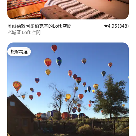
奧爾德敦阿爾伯克基的Loft 空間
從 348 則評價
4.95 (348)
老城區 Loft 空間
旅客精選
旅客精選