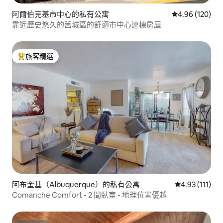
阿爾伯克基市中心的私有公寓
從 120 則評價
4.96 (120)
靠近歷史悠久的舊城區的舒適市中心連棟房屋
旅客精選
旅客精選榜首
阿布奎基（Albuquerque）的私有公寓
從 111 則評價
4.93 (111)
Comanche Comfort - 2 間臥室 - 地理位置優越