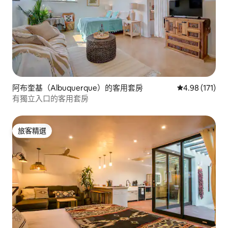
阿布奎基（Albuquerque）的客用套房
從 171 則評價
4.98 (171)
有獨立入口的客用套房
旅客精選
旅客精選