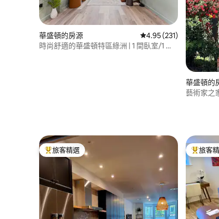
華盛頓的房源
從 231 則評價中獲得 4
4.95 (231)
時尚舒適的華盛頓特區綠洲 | 1 間臥室/1 間
浴室
華盛頓的
藝術家之
旅客精選
旅客
旅客精選榜首
旅客精選