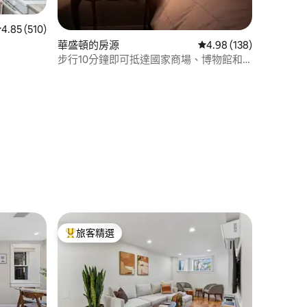
從 510 則評價中獲得 4.85 的平均評分（滿分 5 分）
4.85 (510)
 分）
華盛頓的房源
從 138 則評價中獲得 4
4.98 (138)
步行10分鐘即可抵達國家商場、博物館和
碼頭
旅客精選
旅客精選榜首