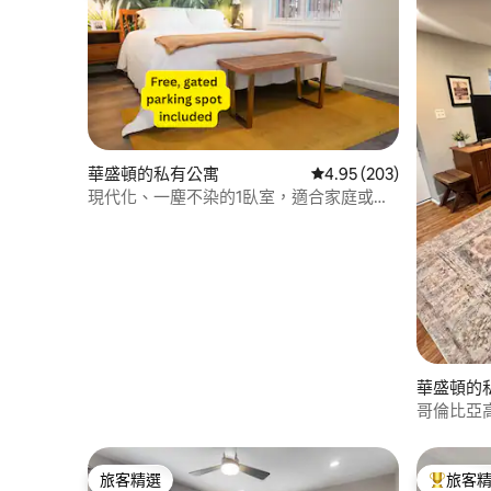
華盛頓的私有公寓
從 203 則評價中獲得 4.
4.95 (203)
現代化、一塵不染的1臥室，適合家庭或工
作
華盛頓的
哥倫比亞
停車位！
旅客精選
旅客
旅客精選
旅客精選