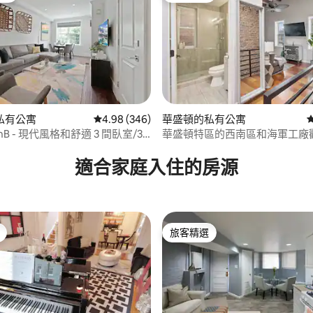
86 的平均評分（滿分 5 分）
私有公寓
從 346 則評價中獲得 4.98 的平均評分（滿分 5
4.98 (346)
華盛頓的私有公寓
st BnB - 現代風格和舒適 3 間臥室/3
華盛頓特區的西南區和海軍工廠
適合家庭入住的房源
旅客精選
旅客精選