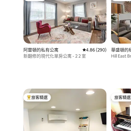
阿靈頓的私有公寓
從 290 則評價中獲得 4.
4.86 (290)
華盛頓的
新翻修的現代化單房公寓 - 2 2 室
Hill Ea
間浴室
旅客精選
旅客精選
旅客精選榜首
旅客精選