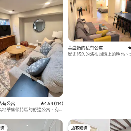
95 的平均評分（滿分 5 分）
華盛頓的私有公寓
歷史悠久的洛根圓環上的明亮、
單間公寓
私有公寓
從 114 則評價中獲得 4.94 的平均評分（滿分 5
4.94 (114)
高地華盛頓特區的舒適公寓，有
精選
旅客精選
榜首
旅客精選