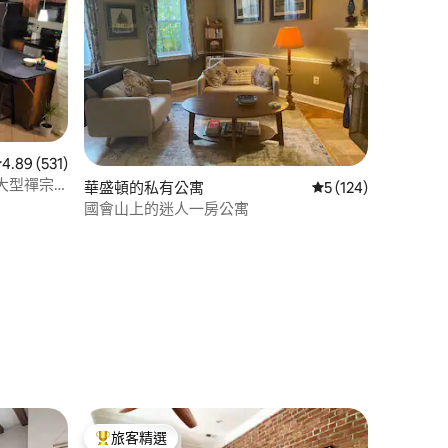
從 531 則評價中獲得 4.89 的平均評分（滿分 5 分）
4.89 (531)
大型禪宗
華盛頓的私有公寓
從 124 則評價中獲得
5 (124)
國會山上的迷人一房公寓
 分）
旅客精選
旅客精選榜首