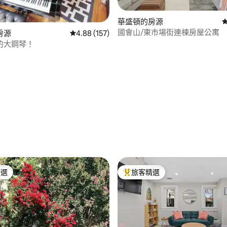
華盛頓的房源
國會山/東市場街連棟房屋公寓
房源
從 157 則評價中獲得 4.88 的平均評分（滿分 5
4.88 (157)
的大鋼琴！
87 的平均評分（滿分 5 分）
精選
旅客精選
榜首
旅客精選榜首