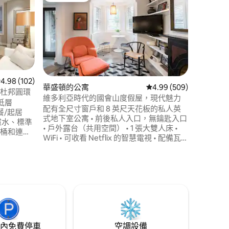
中層（2
心和洛根
入住 S
雅。現代
有獨立浴
讓您住得
弗農廣場
在附近探索
Convivi
在All P
 102 則評價中獲得 4.98 的平均評分（滿分 5 分）
4.98 (102)
華盛頓的公寓
從 509 則評價中獲得 4
4.99 (509)
 分）
局就在幾
/杜邦圓環
維多利亞時代的國會山度假屋，現代魅力
低層
配有全尺寸窗戶和 8 英尺天花板的私人英
餐/起居
式地下室公寓 • 前後私人入口，無鑰匙入口
濾水、標準
• 戶外露台（共用空間） • 1 張大雙人床 •
馬桶和連接
WiFi • 可收看 Netflix 的智慧電視 • 配備瓦
D。 步
斯爐的全套廚房 • Nespresso 咖啡機和電熱
、公園、
水壺 • 4 人的乾淨毛巾和床單 • 洗衣機/烘衣
達杜邦圓
機 • 2位房客是最佳選擇，但如果需要，第
即可抵達U
三位房客可以睡在沙發上
eshare站
公共交通分
內免費停車
空調設備