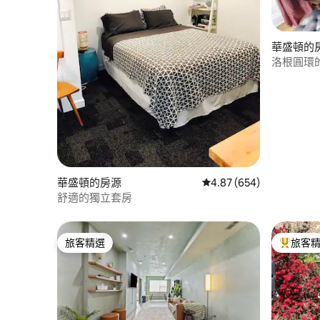
華盛頓的
洛根圓環
華盛頓的房源
從 654 則評價中獲得 4.
4.87 (654)
舒適的獨立套房
旅客精選
旅客
旅客精選
旅客精選