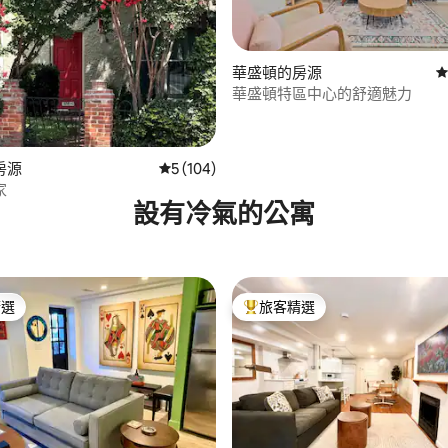
.95 的平均評分（滿分 5 分）
華盛頓的房源
從
華盛頓特區中心的舒適魅力
房源
從 104 則評價中獲得 5 的平均評分（滿分 5
5 (104)
家
設有冷氣的公寓
精選
旅客精選
榜首
旅客精選榜首