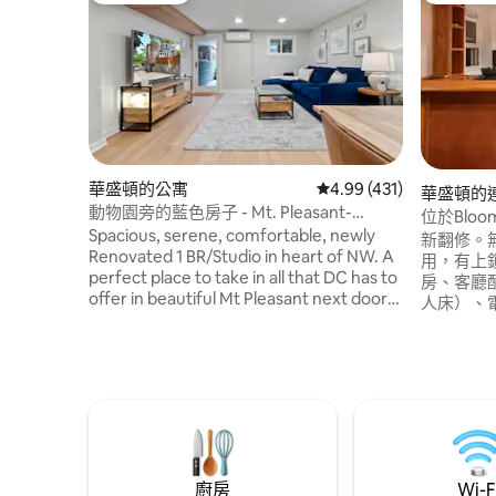
華盛頓的公寓
從 431 則評價中獲得 4
4.99 (431)
華盛頓的
動物園旁的藍色房子 - Mt. Pleasant-
位於Bloo
AdMo-CoHi
Spacious, serene, comfortable, newly
寓：
新翻修。
Renovated 1 BR/Studio in heart of NW. A
用，有上
perfect place to take in all that DC has to
房、客廳
offer in beautiful Mt Pleasant next door
人床）、
to National Zoo/Rock Creek Park. Easy (8
人床。歡
mins) walking to Adams Morgan,
的全尺寸充
Columbia Heights Metro, & multiple
Howard
public transit options (metro,bike,bus) to
Cafe、Th
get you anywhere else in the City in
Corri
mins. Enjoy effortless parking, the best
廈、白宮、Th
bars & restaurants in DC and a vibrant,
里。
safe neighborhood.
廚房
Wi-F