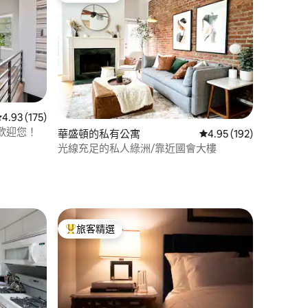
 分）
從 175 則評價中獲得 4.93 的平均評分（滿分 5 分）
4.93 (175)
歡迎您！
華盛頓的私有公寓
從 192 則評價中獲得 4
4.95 (192)
光線充足的私人綠洲/靠近國會大樓
旅客精選
旅客精選榜首