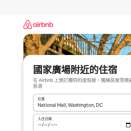
略
過
以
前
往
內
容
國家廣場附近的住宿
在 Airbnb 上預訂獨特的度假屋、獨棟房屋等精
房源
位置
如有搜尋結果，瀏覽內容時請使用上下箭頭，或輕
入住日期