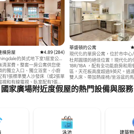
華盛頓的公寓
從
.99 的平均評分（滿分 5 分）
連棟房屋
從 284 則評價中獲得 4.89 的平均評分（滿分 5
4.89 (284)
現代化的單房公寓，位於市中心
mingdale的英式地下室1居室公
杜邦圓環的絕佳位置！現代化的
無清潔費。整套一房公寓供您使
1BR/1BA ，配有全功能廚房和用
鎖的獨立入口、獨立浴室、小廚
區，天花板高度超過9英尺。過
配有1張標準雙人沙發床（或2張單
雙人床、帶加熱座椅/坐浴盆的
電視和有線電視、臥室配有1張雙
到Sling TV的43英寸高清電視。W/
國家廣場附近度假屋的熱門設備與服務
迎寵物和兒童入住。可提供額外
行即可抵達餐廳、雜貨店、購物
氣床墊。地鐵站是Shaw-
娛樂等！步行不到10分鐘即可抵
，距離0.5英里。靠近Big Bear
環（紅線）地鐵站，步行15分鐘
e Red Hen。距離U-Street-
街（綠色/黃色線）。Capital Bik
dor夜生活1/2英里，距離美國國會大
在2個街區外。步行分數：98，
e Mall和Smithsonians 2-3英
數：91，自行車分數：94。
i
泳池
建築物