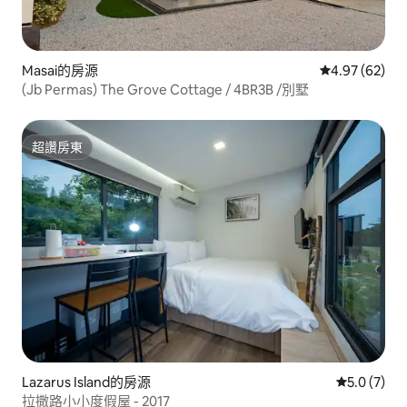
Masai的房源
從 62 則評價
4.97 (62)
(Jb Permas) The Grove Cottage / 4BR3B /別墅
超讚房東
超讚房東
Lazarus Island的房源
從 7 則評價
5.0 (7)
拉撒路小小度假屋 - 2017