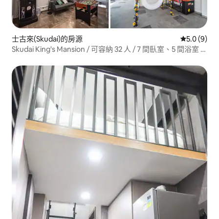
士古來(Skudai)的房源
從 9 則評價
5.0 (9)
Skudai King's Mansion / 可容納 32 人 / 7 間臥室、5 間浴室 •
泳池 • 卡拉 OK