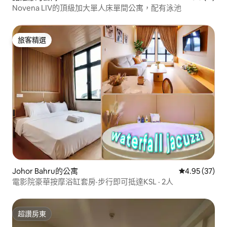
Novena LIV的頂級加大單人床單間公寓，配有泳池
旅客精選
旅客精選
Johor Bahru的公寓
從 37 則評價
4.95 (37)
電影院豪華按摩浴缸套房·步行即可抵達KSL · 2人
超讚房東
超讚房東