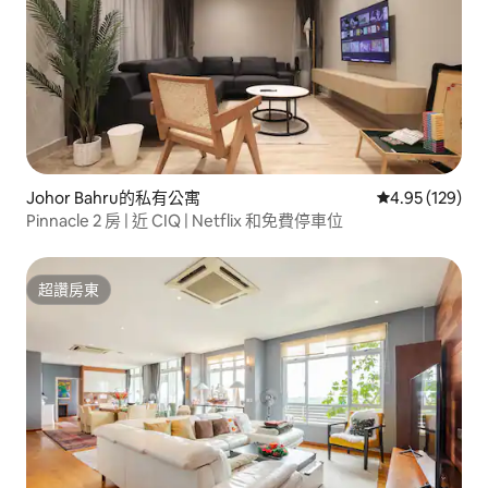
Johor Bahru的私有公寓
從 129 則評價
4.95 (129)
Pinnacle 2 房 | 近 CIQ | Netflix 和免費停車位
超讚房東
超讚房東