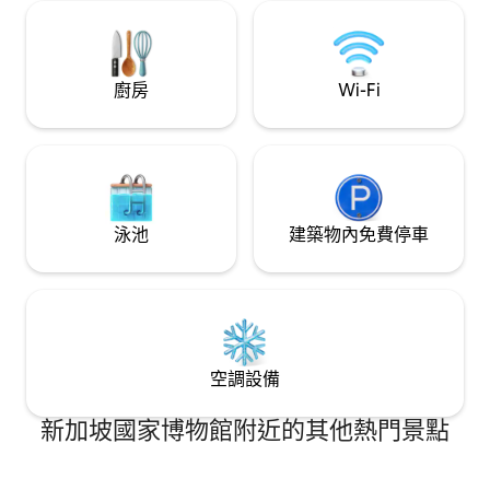
放） • 干净卫生（提供一次性毛巾） • 安静
舒适，私密性高 📍 位置优势： 交通便利，
靠近各大生活设施与景点，让你的出行更
加轻松方便。5分钟到达mydin,8分钟到达
bukit indah市区，12分钟到达sutera热门
廚房
Wi-Fi
市区。 💌 温馨提示： 我们非常重视每一位
客人的入住体验，如有任何需求，欢迎随
时联系，我们会尽力为你提供帮助。
泳池
建築物內免費停車
空調設備
新加坡國家博物館附近的其他熱門景點