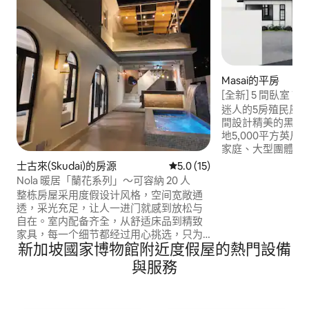
Masai的平房
[全新] 5 間臥室 The 
草坪和撞球桌
迷人的5房殖民風格度假
間設計精美的黑白
地5,000平方英
家庭、大型團體或一
要： • 5 間臥室（4
士古來(Skudai)的房源
從 15 則評價中獲得 5.0 的平
5.0 (15)
張超大單人床、1張
Nola 暖居「蘭花系列」～可容納 20 人
可展開成兩張1.9公尺單人床
整栋房屋采用度假设计风格，空间宽敞通
市5分鐘 • 距離Perma
透，采光充足，让人一进门就感到放松与
• 距離IKEA Tebra
自在。室内配备齐全，从舒适床品到精致
Southkey Mall 15
家具，每一个细节都经过用心挑选，只为
分鐘路程 • 距 Legol
新加坡國家博物館附近度假屋的熱門設備
给你更好的居住体验。 🌿 适合： ✔ 家庭聚
会 ✔ 朋友聚会 ✔ 公司团建 ✔ 度假放松 🛏
與服務
房源亮点： • 可容纳最多 20 人入住 • 多间
独立卧室 + 独立卫浴 • 宽敞客厅，适合聚
会娱乐 • 可停车（屋内3辆，外面可自由停