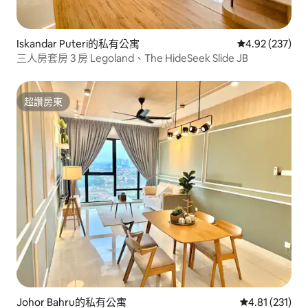
Iskandar Puteri的私有公寓
從 237 則評價
4.92 (237)
三人房套房 3 房 Legoland、The HideSeek Slide JB
超讚房東
超讚房東
Johor Bahru的私有公寓
從 231 則評價
4.81 (231)