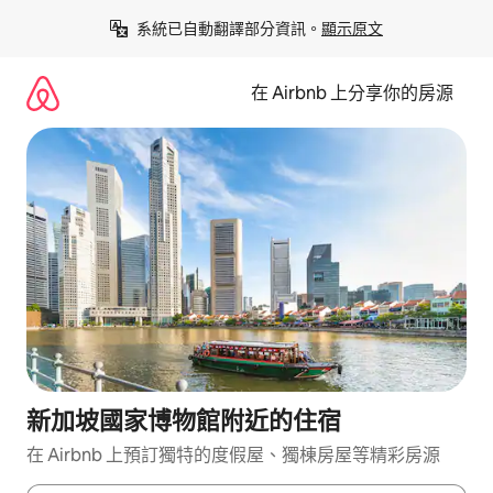
略
系統已自動翻譯部分資訊。
顯示原文
過
以
前
在 Airbnb 上分享你的房源
往
內
容
新加坡國家博物館附近的住宿
在 Airbnb 上預訂獨特的度假屋、獨棟房屋等精彩房源