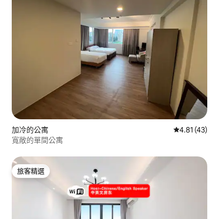
加冷的公寓
從 43 則評價
4.81 (43)
寬敞的單間公寓
旅客精選
旅客精選