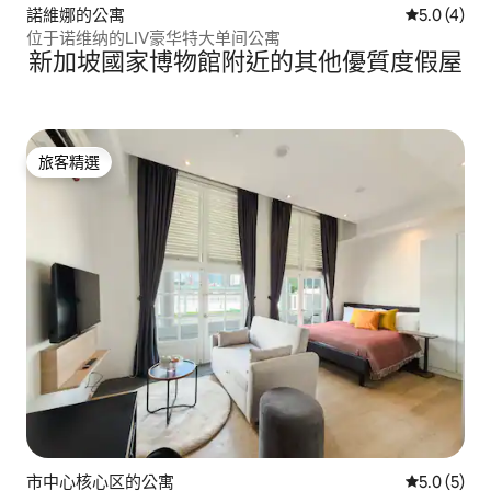
諾維娜的公寓
從 4 則評價
5.0 (4)
位于诺维纳的LIV豪华特大单间公寓
新加坡國家博物館附近的其他優質度假屋
旅客精選
旅客精選
市中心核心区的公寓
從 5 則評價
5.0 (5)