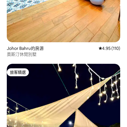
Johor Bahru的房源
從 110 則評價
4.95 (110)
奧斯汀休閒別墅
旅客精選
旅客精選