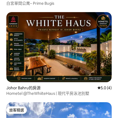
白宮單間公寓– Prime Bugis
Johor Bahru的房源
從 4 則評價
5.0 (4)
Hometel @TheWhiiteHaus | 現代平房泳池別墅
旅客精選
旅客精選