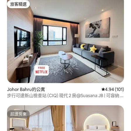
旅客精選
旅客精選
Johor Bahru的公寓
從 101 則評價
4.94 (101)
步行可達新山檢查站 (CIQ) 現代 2 房@Suasana JB | 可容納 6
人 | JBCC 和 CS
超讚房東
超讚房東