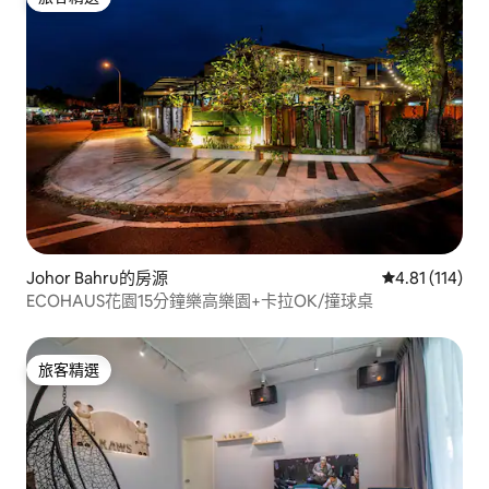
旅客精選
Johor Bahru的房源
從 114 則評價
4.81 (114)
ECOHAUS花園15分鐘樂高樂園+卡拉OK/撞球桌
旅客精選
旅客精選