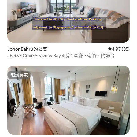
Johor Bahru的公寓
從 35 則評價
4.97 (35)
JB R&F Cove Seaview Bay 4 房 1 客廳 3 衛浴，附陽台
超讚房東
超讚房東