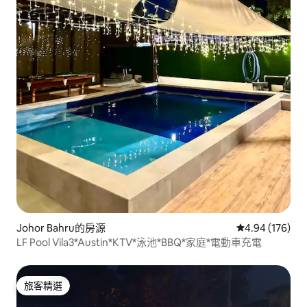
Johor Bahru的房源
從 176 則評價
4.94 (176)
LF Pool Vila3*Austin*KTV*泳池*BBQ*家庭*電動車充電
旅客精選
旅客精選