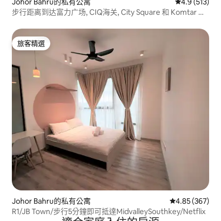
Johor Bahru的私有公寓
從 513 則評
4.9 (513)
步行距离到达富力广场, CIQ海关, City Square 和 Komtar 购
物中心等。
旅客精選
旅客精選
Johor Bahru的私有公寓
從 367 則評價
4.85 (367)
R1/JB Town/步行5分鐘即可抵達MidvalleySouthkey/Netflix