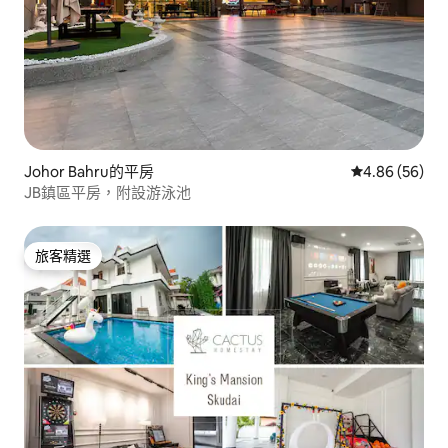
Johor Bahru的平房
從 56 則評價
4.86 (56)
JB鎮區平房，附設游泳池
旅客精選
旅客精選