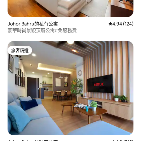
Johor Bahru的私有公寓
從 124 則評價
4.94 (124)
豪華時尚景觀頂層公寓#免服務費
旅客精選
旅客精選