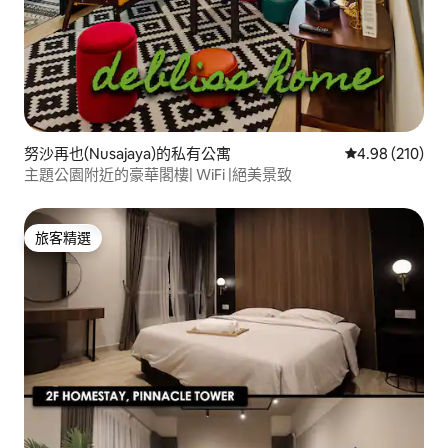
努沙再也(Nusajaya)的私有公寓
從 210 則評價
4.98 (210)
主題公園附近的豪華閣樓| WiFi |絕美景致
旅客精選
旅客精選