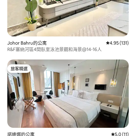
Johor Bahru的公寓
從 131 則評價
4.95 (131)
R&F塞納河區4間臥室泳池景觀和海景@14-16人
旅客精選
旅客精選
諾維娜的公寓
從 11 則評
5.0 (11)