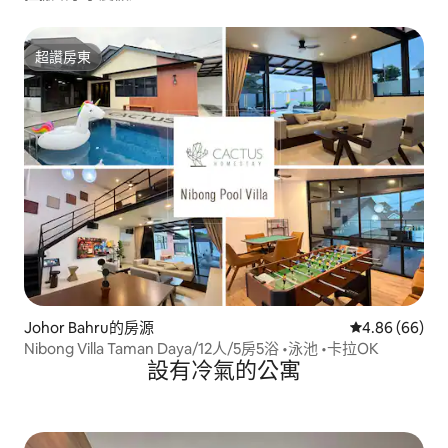
超讚房東
超讚房東
Johor Bahru的房源
從 66 則評價
4.86 (66)
Nibong Villa Taman Daya/12人/5房5浴 •泳池 •卡拉OK
設有冷氣的公寓