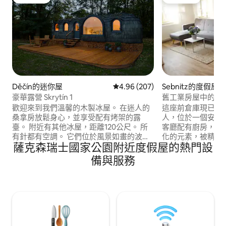
旅客精選
旅客精選
Děčín的迷你屋
從 207 則評價中獲得 4.96 的平
4.96 (207)
Sebnitz的度假屋
豪華露營 Skrytín 1
舊工業房屋中的度假公寓
歡迎來到我們溫馨的木製冰屋。 在迷人的
這座前倉庫現已被列
桑拿房放鬆身心，並享受配有烤架的露
人，位於一個安靜
臺。 附近有其他冰屋，距離120公尺。 所
客廳配有廚房，透
有針都有空調。 它們位於風景如畫的波希
化的元素，被精心
薩克森瑞士國家公園附近度假屋的熱門設
米亞中央山脈，靠近Pravcicka門、Print
即可快速抵達絲綢花城塞
Rocks和其他美景。 沉浸在大自然的寧靜
的所有景點，是前
備與服務
中；找到和平與安寧。 看著附近的綿羊在
(Sächsisch- Böh
吃草。 一個擁有 60 多種鳥類的鳥類保護
行的理想起點。 
區。 你的住宿有助於我們讓浪漫的Skrytín
我們熱烈歡迎您！
城堡遺址重新煥發生機。