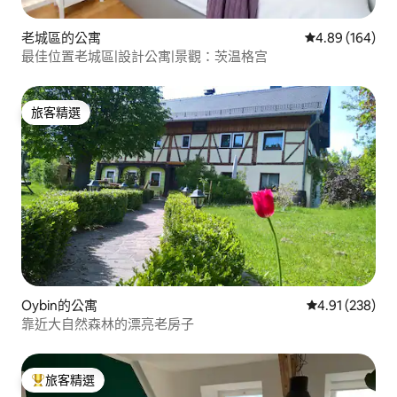
老城區的公寓
從 164 則評價
4.89 (164)
最佳位置老城區|設計公寓|景觀：茨温格宫
旅客精選
旅客精選
Oybin的公寓
從 238 則評價
4.91 (238)
靠近大自然森林的漂亮老房子
旅客精選
旅客精選榜首