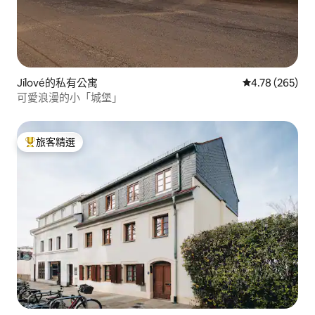
Jílové的私有公寓
從 265 則評價
4.78 (265)
可愛浪漫的小「城堡」
旅客精選
旅客精選榜首