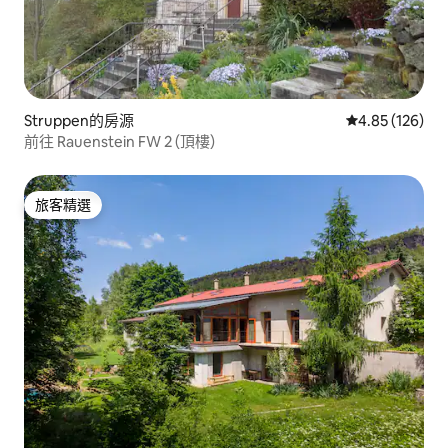
Struppen的房源
從 126 則評價
4.85 (126)
前往 Rauenstein FW 2 (頂樓)
旅客精選
旅客精選