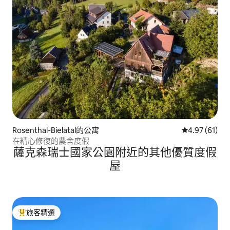
Rosenthal-Bielatal的公寓
從 61 則評價
4.97 (61)
在精心修復的農舍度假
薩克森瑞士國家公園附近的其他優質度假
屋
旅客精選
旅客精選榜首