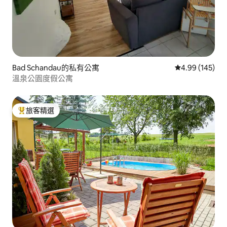
Bad Schandau的私有公寓
從 145 則評價
4.99 (145)
溫泉公園度假公寓
旅客精選
旅客精選榜首