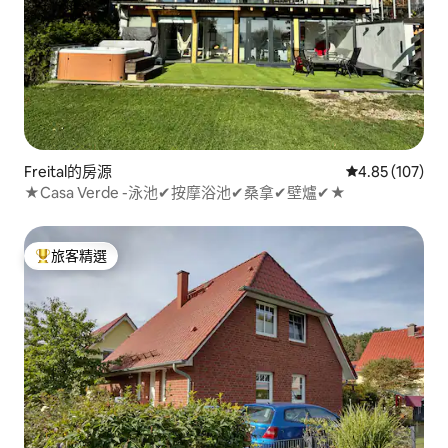
Freital的房源
從 107 則評價
4.85 (107)
★Casa Verde -泳池✔按摩浴池✔桑拿✔壁爐✔★
旅客精選
旅客精選榜首