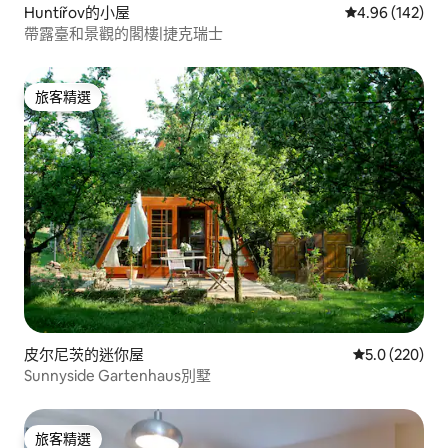
Huntířov的小屋
從 142 則評價
4.96 (142)
帶露臺和景觀的閣樓|捷克瑞士
旅客精選
旅客精選
皮尔尼茨的迷你屋
從 220 則評
5.0 (220)
Sunnyside Gartenhaus別墅
旅客精選
旅客精選