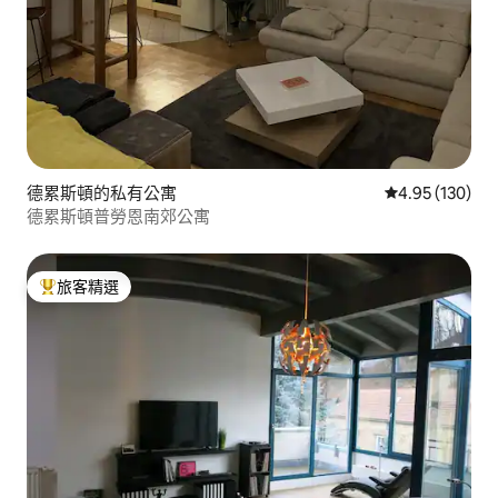
德累斯頓的私有公寓
從 130 則評價
4.95 (130)
德累斯頓普勞恩南郊公寓
旅客精選
旅客精選榜首