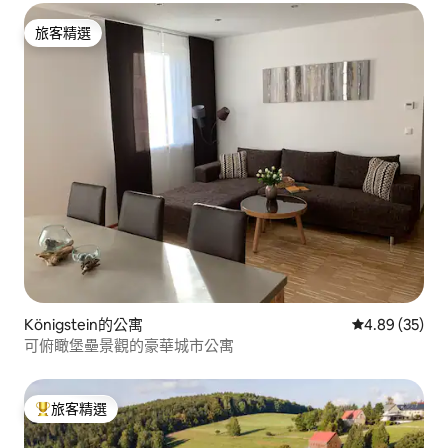
旅客精選
旅客精選
Königstein的公寓
從 35 則評價
4.89 (35)
可俯瞰堡壘景觀的豪華城市公寓
旅客精選
旅客精選榜首