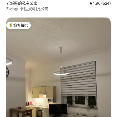
老城區的私有公寓
從 624 則評價
4.96 (624)
Zwinger附近的明亮公寓
旅客精選
旅客精選榜首