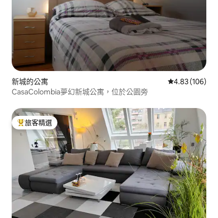
新城的公寓
從 106 則評價
4.83 (106)
CasaColombia夢幻新城公寓，位於公園旁
旅客精選
旅客精選榜首