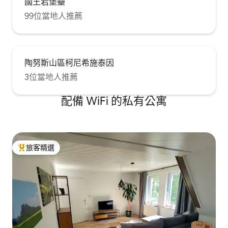
國王岩堡壘
99位當地人推薦
陶努斯山區柯尼希施泰因
3位當地人推薦
配備 WiFi 的私有公寓
旅客精選
旅客精選榜首