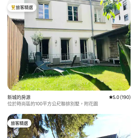
旅客精選
旅客精選榜首
新城的房源
從 190 則評
5.0 (190)
位於時尚區的100平方公尺聯排別墅，附花園
旅客精選
旅客精選