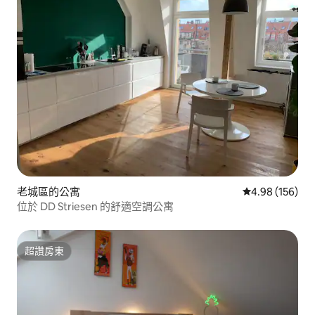
老城區的公寓
從 156 則評價
4.98 (156)
位於 DD Striesen 的舒適空調公寓
超讚房東
超讚房東