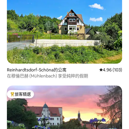
Reinhardtsdorf-Schöna的公寓
從 103 則評價
4.96 (103)
在穆倫巴赫 (Mühlenbach) 享受純粹的假期
旅客精選
旅客精選榜首