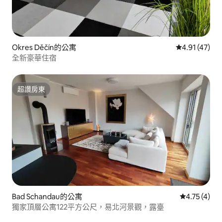
Okres Děčín的公寓
從 47 則評價
4.91 (47)
全新豪華住宿
超讚房東
超讚房東
Bad Schandau的公寓
從 4 則評價
4.75 (4)
獨家頂層公寓122平方公尺，易北河景觀，露臺