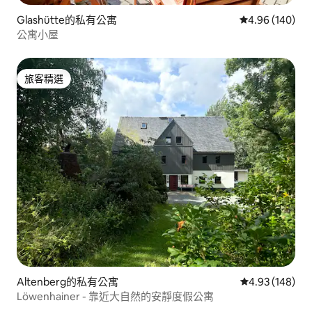
Glashütte的私有公寓
從 140 則評價
4.96 (140)
公寓小屋
旅客精選
旅客精選
Altenberg的私有公寓
從 148 則評價
4.93 (148)
Löwenhainer - 靠近大自然的安靜度假公寓