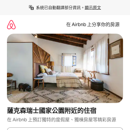
略
系統已自動翻譯部分資訊。
顯示原文
過
以
前
在 Airbnb 上分享你的房源
往
內
容
薩克森瑞士國家公園附近的住宿
在 Airbnb 上預訂獨特的度假屋、獨棟房屋等精彩房源