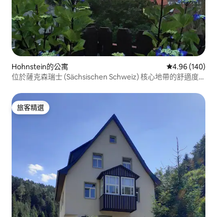
Hohnstein的公寓
從 140 則評價
4.96 (140)
位於薩克森瑞士 (Sächsischen Schweiz) 核心地帶的舒適度
假公寓
旅客精選
旅客精選