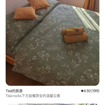
Tisá的房源
從 199 則評價
4.92 (199)
Tisá rocks下方設備齊全的溫馨公寓