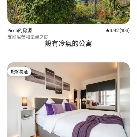
Pirna的房源
從 103 則評價
4.92 (103)
皮爾尼茨和堡壘之間
設有冷氣的公寓
旅客精選
旅客精選