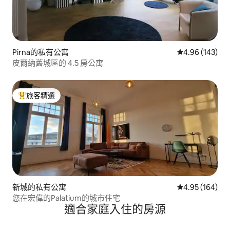
Pirna的私有公寓
從 143 則評價
4.96 (143)
皮爾納舊城區的 4.5 房公寓
旅客精選
旅客精選榜首
新城的私有公寓
從 164 則評價
4.95 (164)
您在宏偉的Palatium的城市住宅
適合家庭入住的房源