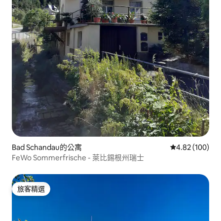
Bad Schandau的公寓
從 100 則評價
4.82 (100)
FeWo Sommerfrische - 萊比錫根州瑞士
旅客精選
旅客精選