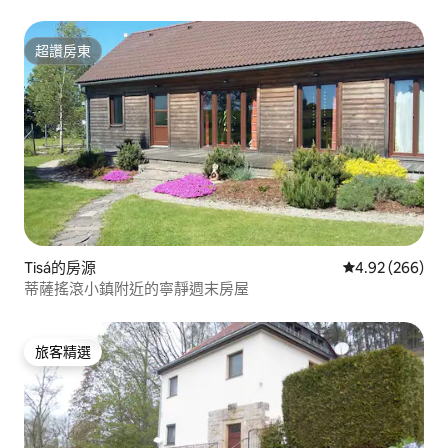
超讚房東
超讚房東
Tisá的房源
從 266 則評價
4.92 (266)
蒂薩搖滾小鎮附近的寧靜週末房屋
旅客精選
旅客精選