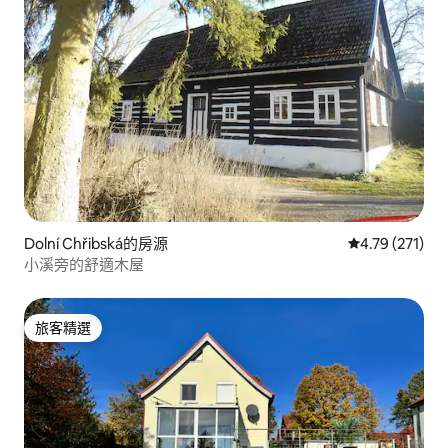
Dolní Chřibská的房源
從 271 則評價
4.79 (271)
小溪旁的舒適木屋
旅客精選
旅客精選