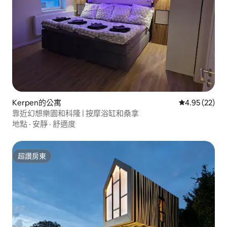
Kerpen的公寓
從 22 則評價
4.95 (22)
靠近幻想樂園和科隆 | 按摩浴缸和桑拿
地點
·
安靜
·
舒適度
超讚房東
超讚房東