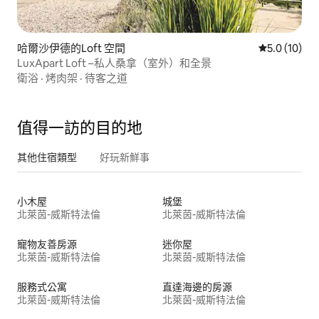
哈爾沙伊德的Loft 空間
從 10 則評
5.0 (10)
LuxApart Loft –私人桑拿（室外）和全景
衛浴
·
烤肉架
·
待客之道
值得一訪的目的地
其他住宿類型
好玩新鮮事
小木屋
城堡
北萊茵-威斯特法倫
北萊茵-威斯特法倫
寵物友善房源
迷你屋
北萊茵-威斯特法倫
北萊茵-威斯特法倫
服務式公寓
直達海邊的房源
北萊茵-威斯特法倫
北萊茵-威斯特法倫