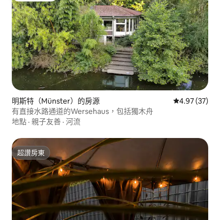
明斯特（Münster）的房源
從 37 則評價
4.97 (37)
有直接水路通道的Wersehaus，包括獨木舟
地點
·
親子友善
·
河流
超讚房東
超讚房東