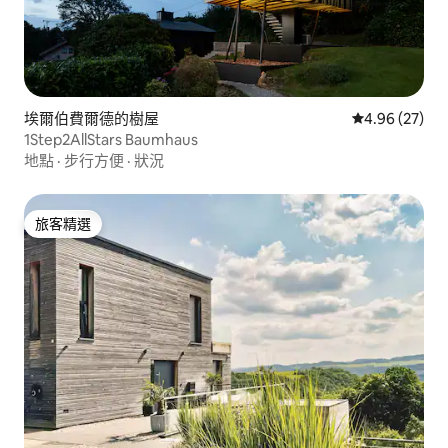
埃爾伯費爾德的樹屋
從 27 則評價
4.96 (27)
1Step2AllStars Baumhaus
地點
·
步行方便
·
狀況
旅客精選
旅客精選