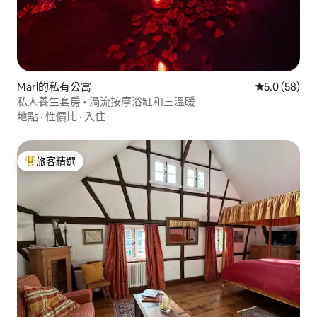
Marl的私有公寓
從 58 則評
5.0 (58)
私人養生套房 • 渦流按摩浴缸和三溫暖
地點
·
性價比
·
入住
旅客精選
旅客精選榜首