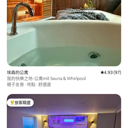
埃森的公寓
從 97 則評價
4.93 (97)
我的快樂之地-公寓mit Sauna & Whirlpool
親子友善
·
地點
·
舒適度
旅客精選
旅客精選榜首