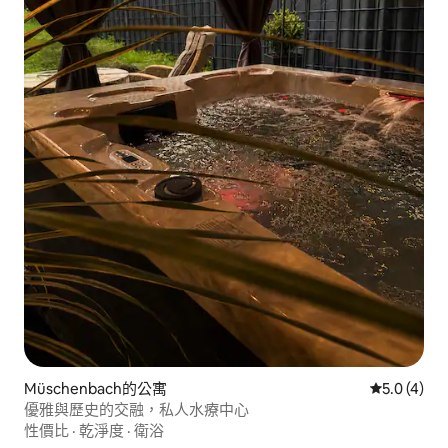
Müschenbach的公寓
從 4 則評價
5.0 (4)
優雅與歷史的交融，私人水療中心
性價比
·
乾淨度
·
衛浴