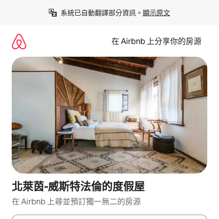
略
系統已自動翻譯部分資訊。
顯示原文
過
以
前
在 Airbnb 上分享你的房源
往
內
容
北萊茵-威斯特法倫的度假屋
在 Airbnb 上尋並預訂獨一無二的房源