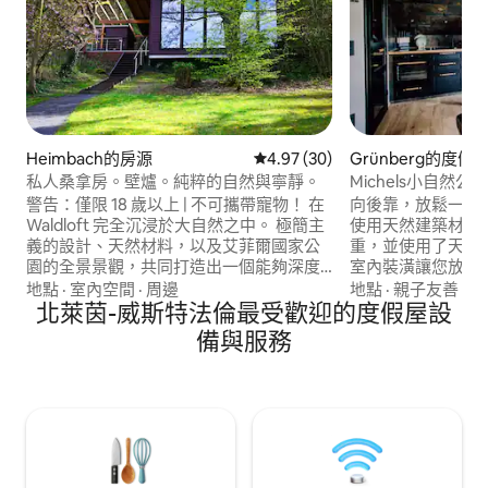
Heimbach的房源
從 30 則評價中獲得 4.97 的平
4.97 (30)
Grünberg的度假
私人桑拿房。壁爐。純粹的自然與寧靜。
Michels小自然公
警告：僅限 18 歲以上 | 不可攜帶寵物！ 在
向後靠，放鬆一下..
Waldloft 完全沉浸於大自然之中。 極簡主
使用天然建築材料建造。 我對
義的設計、天然材料，以及艾菲爾國家公
重，並使用了天然石板和
園的全景景觀，共同打造出一個能夠深度
室內裝潢讓您放鬆
恢復身心的度假勝地。 手工打磨的落葉松
福格爾斯貝格山的
地點
·
室內空間
·
周邊
地點
·
親子友善
·
周
木、實心木樑、噼啪作響的壁爐和溫暖的
北萊茵-威斯特法倫最受歡迎的度假屋設
往火山山地自行車道「
燈光，營造出平靜和專注的氛圍。 在露台
口。 公寓內有自行
備與服務
上享受私人全景桑拿浴室，使用設備齊全
去蒸桑拿？ 如果
的 Loft 廚房，並在加大雙人床上安享甜美
國老爺車一起兜風 ;-
夢鄉——高聳於樹梢之上，四周盡是寧靜
與大自然。