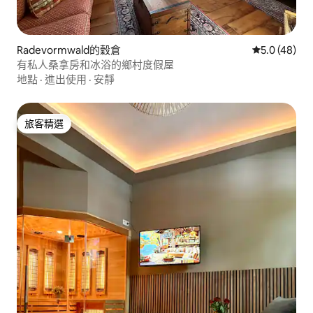
Radevormwald的穀倉
從 48 則評
5.0 (48)
有私人桑拿房和冰浴的鄉村度假屋
地點
·
進出使用
·
安靜
旅客精選
旅客精選