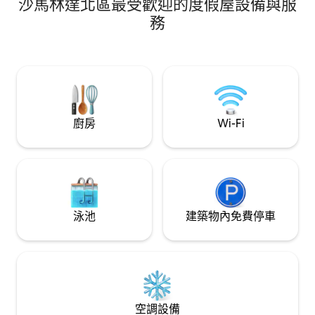
沙馬林達北區最受歡迎的度假屋設備與服
個私密而友善的地方，提供精緻的飲料和
馨友好的地方，提
夜間現場娛樂。< br >在美麗的宴會室和4
場娛樂。< br >
務
間功能室之間； Anggrek、Tulip、
能室之間； Anggre
Lotus、Rose和1 Princess Ballroom ，我
Rose和1間公主
們迷人的會議設施是在薩馬林達舉辦社交
施是在薩馬林達舉
和商務會議的完美解決方案。< br >商務旅
美解決方案。< br
客也會很高興能入住我們設計精良的商務
精心設計的商務中
中心，提供全方位的祕密支援服務，而休
支援服務，而休閒
閒旅客可以享受設施，如設備齊全的健身
設備齊全的健身中
中心、遊泳池、水療中心、桑拿房、按摩
廚房
Wi-Fi
拿、按摩浴缸、兒童泳
浴缸、兒童泳池等。< br >我們很榮幸能成
們很榮幸能成為您
為您的家！
泳池
建築物內免費停車
空調設備