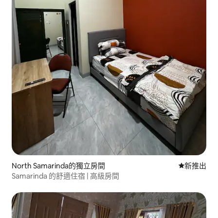
North Samarinda的獨立房間
新住處
新推出
Samarinda 的舒適住宿 | 高級房間