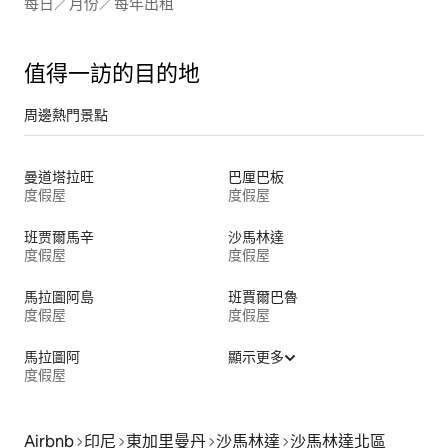
每日／月份／每年出租
值得一訪的目的地
周邊熱門景點
曼道塔拉旺
巴厘巴板
度假屋
度假屋
班贾爾馬辛
沙馬林達
度假屋
度假屋
馬拉圖阿島
班賈爾巴魯
度假屋
度假屋
馬拉圖阿
顯示更多
度假屋
Airbnb
印尼
東加里曼丹
沙馬林達
沙馬林達北區