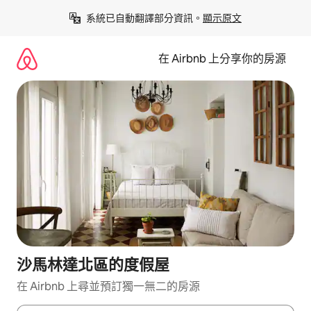
略
系統已自動翻譯部分資訊。
顯示原文
過
以
前
在 Airbnb 上分享你的房源
往
內
容
沙馬林達北區的度假屋
在 Airbnb 上尋並預訂獨一無二的房源