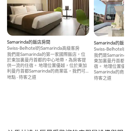
Samarinda的飯店房間
Samarinda的飯店
Swiss-Belhotel的Samarinda高級客房
Swiss-Belho
我們是Samarinda的第一家國際飯店，位
我們是Samarin
於東加裏曼丹首都的中心地帶，為房客提
東加裏曼丹首都中
供一流的住宿。 地理位置優越，位於東加
宿。 地理位置優
利曼丹首都Samarinda的商業區，我們可
Samarinda的
直接通往薩馬林達最大的商場之一中央廣
地點
·
待客之道
馬林達最大的商場
待客之道
場，以及東加裏曼丹最大的河流之一馬哈
加裏曼丹最大的河
卡姆河的全景。< br >我們提供180間客
景。< br >我們
房，均配備各式各樣的便利設施，確保您
式各樣的便利設施
在我們的住宿最愉快。< br >您是否希望在
最愉快。< br >
不離開飯店的情況下享用美食嗎？ 我們的
情況下享用美食嗎？
內部Mahakam餐廳擁有美麗迷人的氛圍，
餐廳擁有美麗迷人
是您在Samarinda享受美食的完美地點。
Samarinda享
在這裡，您可以品嚐各種中國、印尼和國
裡，您可以品嚐各
際特色菜餚。我們舒適的大堂休息室是一
色菜餚。 我們舒