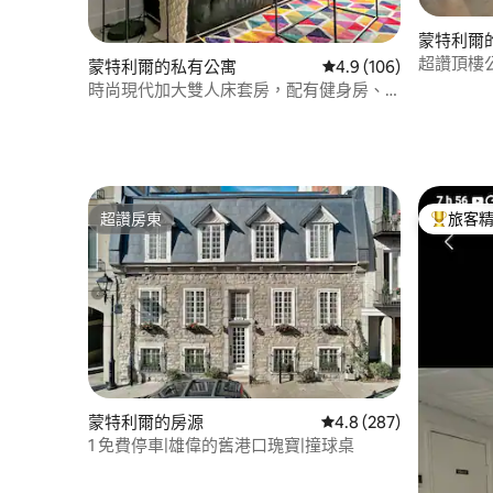
蒙特利爾
超讚頂樓
蒙特利爾的私有公寓
從 106 則評價中獲得 4
4.9 (106)
時尚現代加大雙人床套房，配有健身房、
停車位、DT和機場
超讚房東
旅客
超讚房東
旅客精選
蒙特利爾的房源
從 287 則評價中獲得 4
4.8 (287)
1 免費停車|雄偉的舊港口瑰寶|撞球桌