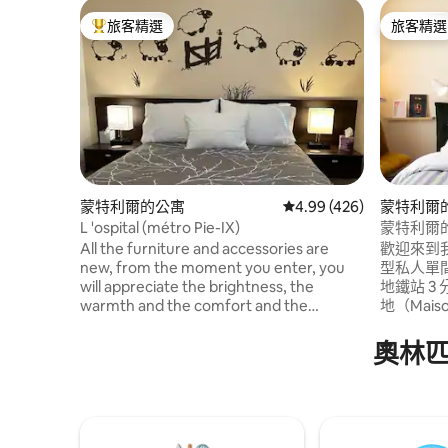
旅客精選
旅客精選
旅客精選榜首
旅客精選
蒙特利爾的公寓
從 426 則評價中獲得 4.
4.99 (426)
蒙特利爾的
L 'ospital (métro Pie-IX)
蒙特利爾
All the furniture and accessories are
歡迎來到我
new, from the moment you enter, you
型私人單間公寓。 位
will appreciate the brightness, the
地鐵站 3
warmth and the comfort and the
地（Maiso
cleanliness of this accommodation.
奧林匹克公
Everything has been thought of to make
波爐和冰
奧林
your stay as pleasant as possible it can
常適合短期或中
accommodate 4 people maximum, with
童床，我們
the sofa bed. You will also appreciate this
#308511
apartment, for its location and its
security (digital keypad lock with