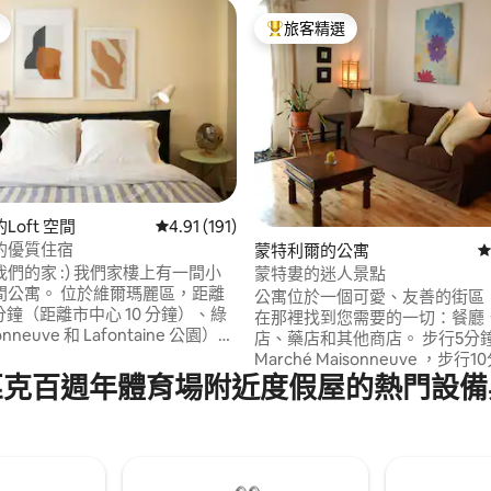
旅客精選
旅客精選榜首
99 的平均評分（滿分 5 分）
Loft 空間
從 191 則評價中獲得 4.91 的平均評分（滿分 5
4.91 (191)
的優質住宿
蒙特利爾的公寓
從
們的家 :) 我們家樓上有一間小
蒙特婁的迷人景點
於維爾瑪麗區，距離
公寓位於一個可愛、友善的街區
 分鐘（距離市中心 10 分鐘）、綠
在那裡找到您需要的一切：餐廳
nneuve 和 Lafontaine 公園）、
店、藥店和其他商店。 步行5分
園和大都市的繁華區。 配備微
Marché Maisonneuve ，步行
箱的廚房、淋浴間、電視等。非
匹克百週年體育場附近度假屋的熱門設備
抵達Viau地鐵站、Starcité電
期住宿。 可應要求提供兒
克體育場、植物園和天文館，乘
的住宿適合家庭入住！ CITQ
通工具30分鐘即可抵達市中心。 *請注意，
我們已獲得市政府的許可，全年
Airbnb。