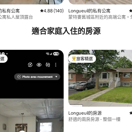
的私有公寓
從 140 則評價中獲得 4.88 的平均評分（滿分 5
4.88 (140)
Longueuil的私有公寓
公寓私人屋頂露台
蒙特婁舊城區附近的高端公寓。
.9 的平均評分（滿分 5 分）
位。
適合家庭入住的房源
精選
旅客精選
榜首
旅客精選榜首
.8 的平均評分（滿分 5 分）
Longueuil的房源
舒適的兩房房源 - 整個一樓