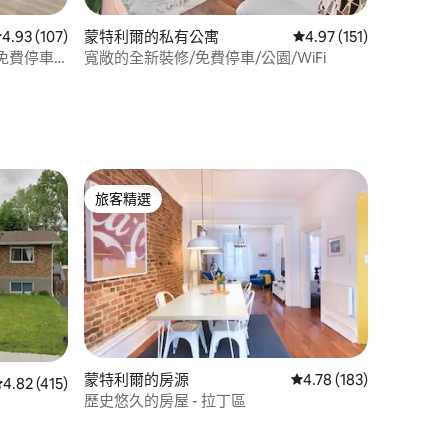
 分）
從 107 則評價中獲得 4.93 的平均評分（滿分 5 分）
4.93 (107)
蒙特利爾的私有公寓
從 151 則評價中獲得 4
4.97 (151)
免費停車
寬敞的全新裝修/免費停車/公園/WiFi
旅客精選
旅客精選
蒙特利爾的房源
從 183 則評價中獲得 4
4.78 (183)
從 415 則評價中獲得 4.82 的平均評分（滿分 5 分）
4.82 (415)
歷史悠久的房屋 - 拉丁區