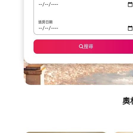
退房日期
搜尋
奧