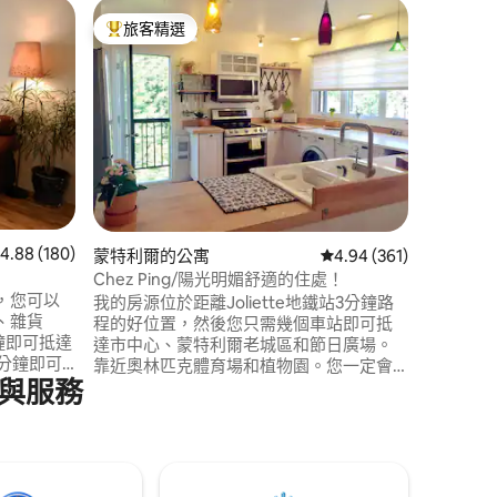
蒙特利爾
旅客精選
旅客精
旅客精選榜首
旅客精
時尚2間臥室
這間75
進行了全
體驗。 
烘乾機和
住，有2
有50英寸
臺。乘坐
中心
 分）
 180 則評價中獲得 4.88 的平均評分（滿分 5 分）
4.88 (180)
蒙特利爾的公寓
從 361 則評價中獲得 4
4.94 (361)
Chez Ping/陽光明媚舒適的住處！
，您可以
我的房源位於距離Joliette地鐵站3分鐘路
、雜貨
程的好位置，然後您只需幾個車站即可抵
鐘即可抵達
達市中心、蒙特利爾老城區和節日廣場。
10分鐘即可
靠近奧林匹克體育場和植物園。您一定會
與服務
影院、奧林匹
愛上我的房源，因為它非常明亮、乾淨和
坐公共交
通風。非常安靜，如有需要，房源內有私
人停車位。我們有一個美麗的後花園，您
經營
可以用來放鬆身心，您可以喝茶或一杯葡
萄酒。期待相見！ 許可證號碼301570