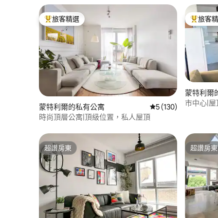
旅客精選
旅客
旅客精選榜首
旅客精選
蒙特利爾
市中心|屋頂
蒙特利爾的私有公寓
從 130 則評價中獲得
5 (130)
時尚頂層公寓|頂級位置，私人屋頂
超讚房東
超讚房東
超讚房東
超讚房東