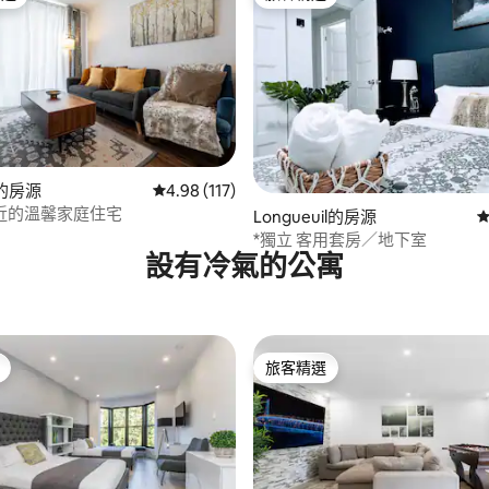
榜首
旅客精選
d的房源
從 117 則評價中獲得 4.98 的平均評分（滿分 5
4.98 (117)
98 的平均評分（滿分 5 分）
近的溫馨家庭住宅
Longueuil的房源
從
*獨立 客用套房／地下室
設有冷氣的公寓
旅客精選
旅客精選