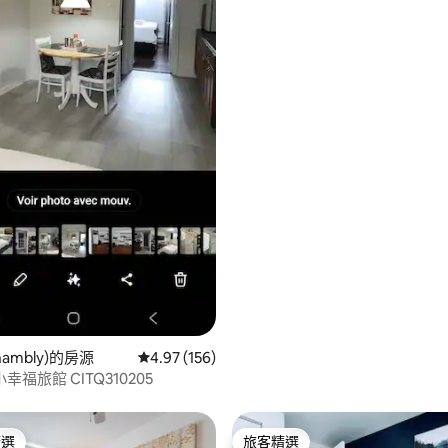
ambly)的房源
從 156 則評價中獲得 4.97 的平均評分（滿分 5
4.97 (156)
福旅館 CITQ310205
精選
旅客精選