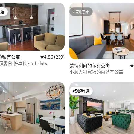
精選
超讚房東
榜首
超讚房東
的私有公寓
從 239 則評價中獲得 4.86 的平均評分（滿分 5
4.86 (239)
露台|停車位 - mtlFlats
 5 的平均評分（滿分 5 分）
蒙特利爾的私有公寓
從
小意大利寬敞的兩臥室公寓
旅客精選
旅客精選