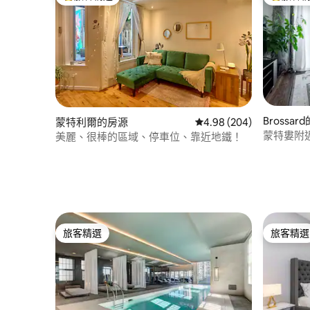
旅客精選榜首
旅客精選
Brossar
蒙特利爾的房源
從 204 則評價中獲得 4.
4.98 (204)
蒙特婁附
美麗、很棒的區域、停車位、靠近地鐵！
旅客精選
旅客精選
旅客精選
旅客精選