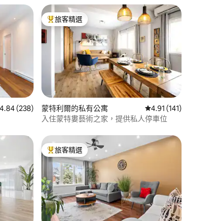
旅客精選
旅客精選榜首
 分）
 238 則評價中獲得 4.84 的平均評分（滿分 5 分）
4.84 (238)
蒙特利爾的私有公寓
從 141 則評價中獲得 4
4.91 (141)
入住蒙特婁藝術之家，提供私人停車位
旅客精選
旅客精選榜首