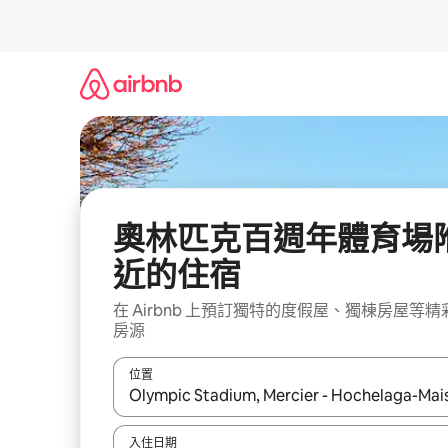
略
過
以
前
往
內
容
奧林匹克百週年體育場
近的住宿
在 Airbnb 上預訂獨特的度假屋、獨棟房屋等精
房源
位置
如有搜尋結果，瀏覽內容時請使用上下箭頭，或輕
入住日期