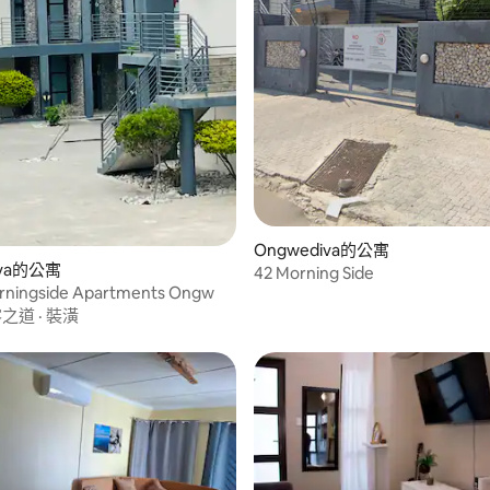
Ongwediva的公寓
iva的公寓
42 Morning Side
ningside Apartments Ongw
客之道
·
裝潢