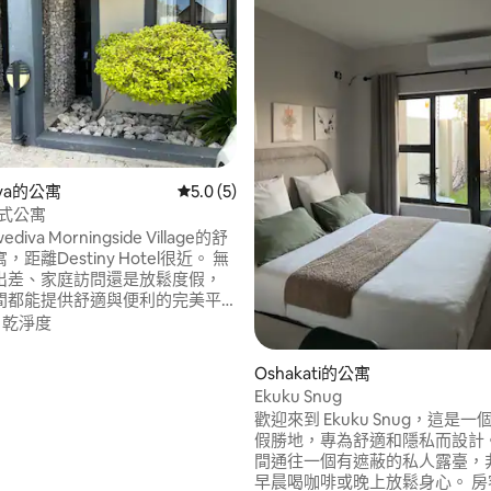
iva的公寓
從 5 則評價中獲得 5.0 的平均評分（滿分 5
5.0 (5)
助式公寓
iva Morningside Village的舒
距離Destiny Hotel很近。 無
出差、家庭訪問還是放鬆度假，
間都能提供舒適與便利的完美平
亮、乾淨和設備齊全的公寓，溫馨
·
乾淨度
舒適的臥室，配有新鮮的床單和充
空間。 設備齊全的廚房，可滿足
Oshakati的公寓
需求，以及提供必需品的現代化
Ekuku Snug
靜！
歡迎來到 Ekuku Snug，這是
假勝地，專為舒適和隱私而設計。
間通往一個有遮蔽的私人露臺，
早晨喝咖啡或晚上放鬆身心。 房