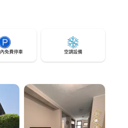
人花園，
桃源。
和貼心的細
並體驗一
內免費停車
空調設備