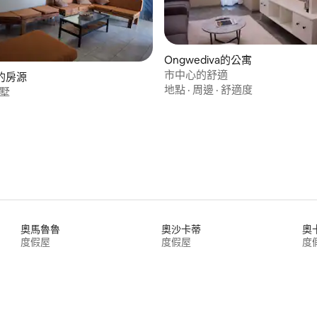
Ongwediva的公寓
市中心的舒適
i的房源
地點
·
周邊
·
舒適度
別墅
奧馬魯魯
奧沙卡蒂
奧
度假屋
度假屋
度