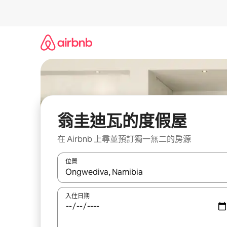
略
過
以
前
往
內
容
翁圭迪瓦的度假屋
在 Airbnb 上尋並預訂獨一無二的房源
位置
如有搜尋結果，瀏覽內容時請使用上下箭頭，或輕
入住日期