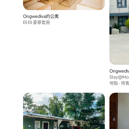
Ongwediva的公寓
Eli Eli 豪華套房
Ongwed
Stay@Mor
地點
·
待