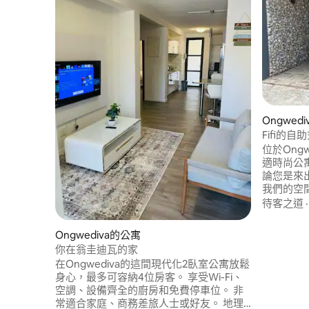
Ongwed
Fifi的自
位於Ongwed
適時尚公寓，
論您是來
我們的空
衡。 明
待客之道
舒適。 
足的儲存
Ongwediva的公寓
您的烹飪
你在翁圭迪瓦的家
浴室。安
在Ongwediva的這間現代化2臥室公寓放鬆
身心，最多可容納4位房客。 享受Wi-Fi、
空調、設備齊全的廚房和免費停車位。 非
常適合家庭、商務差旅人士或好友。 地理