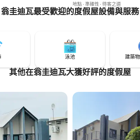
享用一個配有柔軟草坪的迷你私
地點
·
準確性
·
待客之道
翁圭迪瓦最受歡迎的度假屋設備與服務
在門外就能享受寧靜的綠色世外
Ekuku Snug 擁有溫馨的氛圍
節，非常適合想要享受放鬆住宿
點戶外魅力的旅客。
i
泳池
建築物
其他在翁圭迪瓦大獲好評的度假屋