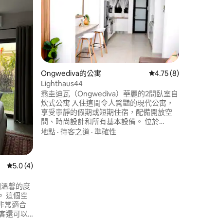
歡迎來到 Lotus
於翁圭迪
房客放鬆身
舒適的家
安靜度假
待客之道
境，並前
驗。安靜
Ongwediva的公寓
從 8 則評價中獲得 4
4.75 (8)
Lighthaus44
 分）
翁圭迪瓦（Ongwediva）華麗的2間臥室自
炊式公寓 入住這間令人驚豔的現代公寓，
享受寧靜的假期或短期住宿，配備開放空
間、時尚設計和所有基本設備。 位於
Ongwediva市中心，Marula街，
地點
·
待客之道
·
準確性
Ongwediva （距離Ondangwa機場25公
里，距離Oshakati 8公里）
從 4 則評價中獲得 5.0 的平均評分（滿分 5 分）
5.0 (4)
一個溫馨的度
 這個空
非常適合
客還可以