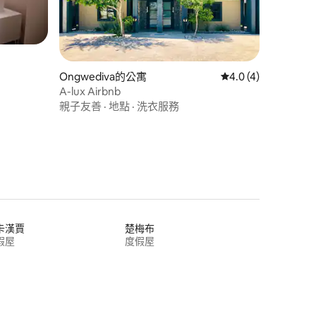
Ongwediva的公寓
從 4 則評價中獲得 4
4.0 (4)
A-lux Airbnb
親子友善
·
地點
·
洗衣服務
卡漢賈
楚梅布
假屋
度假屋