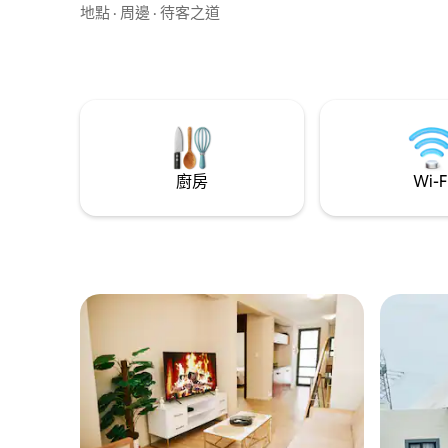
位置便利，靠近商店、餐廳和當地景點。
地點
·
周邊
·
待客之道
無論您是來工作還是休閒，這個乾淨舒適
的空間都能為您提供舒適。 這套公寓位於
黃金地段，提供舒適的家居體驗。 入住這
間位於市中心的房源，享受時尚體驗。
廚房
Wi-F