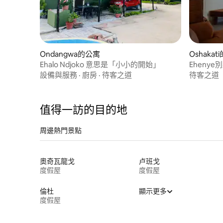
Ondangwa的公寓
Oshakat
Ehalo Ndjoko 意思是「小小的開始」
Ehenye
設備與服務
·
廚房
·
待客之道
待客之道
值得一訪的目的地
周邊熱門景點
奧奇瓦龍戈
卢班戈
度假屋
度假屋
倫杜
顯示更多
度假屋