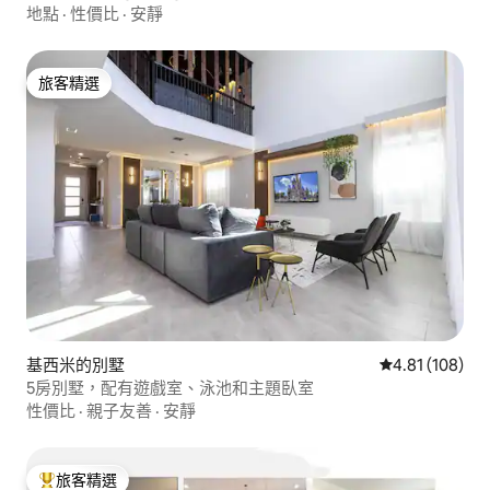
地點
·
性價比
·
安靜
旅客精選
旅客精選
基西米的別墅
從 108 則評價
4.81 (108)
5房別墅，配有遊戲室、泳池和主題臥室
性價比
·
親子友善
·
安靜
旅客精選
旅客精選榜首