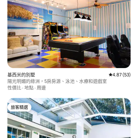
基西米的別墅
從 53 則評價
4.87 (53)
陽光明媚的綠洲，5房房源、泳池、水療和遊戲室
性價比
·
地點
·
周邊
旅客精選
旅客精選