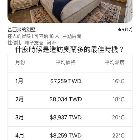
基西米的別墅
從 17 則
5 (17)
迷人的冒險 | 可容納 18 人 | 主題房間
性價比
·
親子友善
·
河流
什麼時候是造訪奧蘭多的最佳時機？
月份
平均價格
平均溫度
1月
$7,259 TWD
16°C
2月
$8,034 TWD
18°C
3月
$8,937 TWD
20°C
4月
$8,259 TWD
22°C