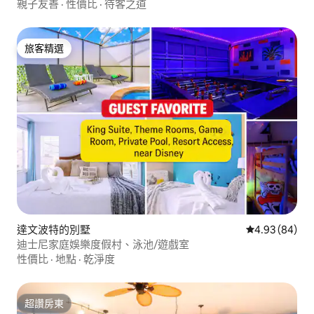
親子友善
·
性價比
·
待客之道
旅客精選
旅客精選
達文波特的別墅
從 84 則評價
4.93 (84)
迪士尼家庭娛樂度假村、泳池/遊戲室
性價比
·
地點
·
乾淨度
超讚房東
超讚房東