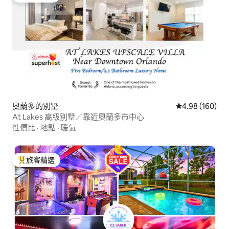
奧蘭多的別墅
從 160 則評價
4.98 (160)
At Lakes 高級別墅／靠近奧蘭多市中心
性價比
·
地點
·
暖氣
旅客精選
旅客精選榜首