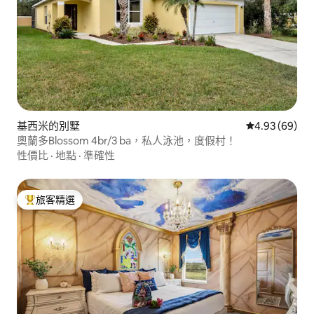
基西米的別墅
從 69 則評價
4.93 (69)
奧蘭多Blossom 4br/3 ba，私人泳池，度假村！
性價比
·
地點
·
準確性
旅客精選
旅客精選榜首