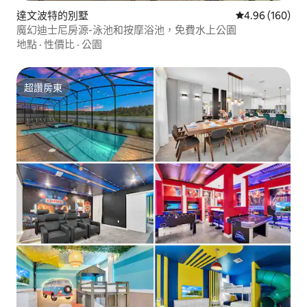
達文波特的別墅
從 160 則評價
4.96 (160)
魔幻迪士尼房源-泳池和按摩浴池，免費水上公園
地點
·
性價比
·
公園
超讚房東
超讚房東