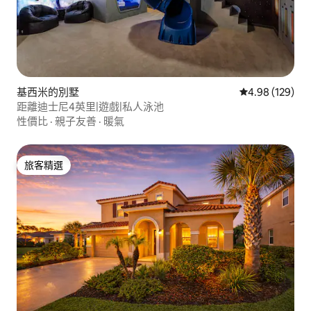
基西米的別墅
從 129 則評價
4.98 (129)
距離迪士尼4英里|遊戲|私人泳池
性價比
·
親子友善
·
暖氣
旅客精選
旅客精選