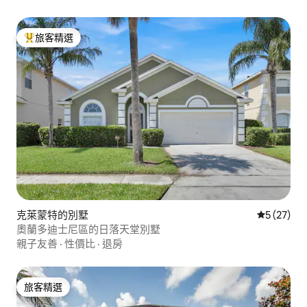
旅客精選
旅客精選榜首
克萊蒙特的別墅
從 27 則
5 (27)
奧蘭多迪士尼區的日落天堂別墅
親子友善
·
性價比
·
退房
旅客精選
旅客精選