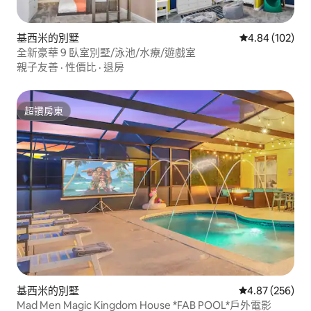
基西米的別墅
從 102 則評價
4.84 (102)
全新豪華 9 臥室別墅/泳池/水療/遊戲室
親子友善
·
性價比
·
退房
超讚房東
超讚房東
基西米的別墅
從 256 則評價
4.87 (256)
Mad Men Magic Kingdom House *FAB POOL*戶外電影