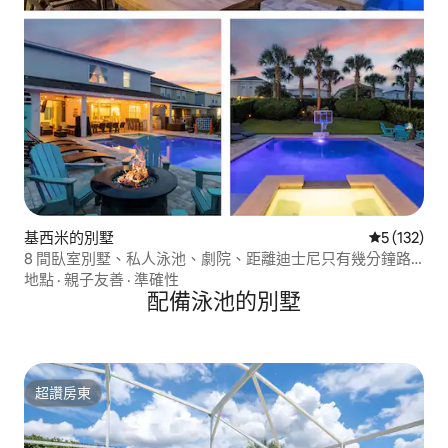
基西米的別墅
從 132 則
5 (132)
8 間臥室別墅、私人泳池、劇院、距離迪士尼只有幾分鐘路
程！
地點
·
親子友善
·
準確性
配備泳池的別墅
超讚房東
超讚房東