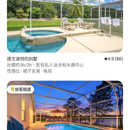
達文波特的別墅
從 86 則評價
4.9 (86)
壯觀的3b/2b，配有私人泳池和水療中心
性價比
·
親子友善
·
格局
旅客精選
旅客精選榜首