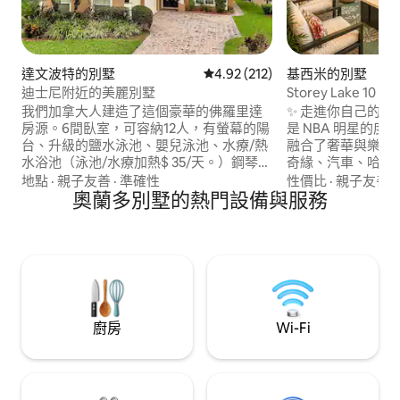
達文波特的別墅
從 212 則評價中獲得 4.92 的平
4.92 (212)
基西米的別墅
迪士尼附近的美麗別墅
Storey Lake 
和泳池水上樂園
我們加拿大人建造了這個豪華的佛羅里達
✨ 走進你自己的迪
房源。6間臥室，可容納12人，有螢幕的陽
是 NBA 明星的度
台、升級的鹽水泳池、嬰兒泳池、水療/熱
融合了奢華與樂趣： • 🛏主題臥室（
水浴池（泳池/水療加熱$ 35/天。）鋼琴。
奇緣、汽車、哈利波特
智慧4K電視的所有房間都有Netflix、迪士
銀河劇院，配有8
地點
·
親子友善
·
準確性
性價比
·
親子友善
·
尼、Prime等。全套廚房座位6 +2 ，餐廳
奧蘭多別墅的熱門設備與服務
街機、Xbox和任天堂 • 💦溫水泳池
座位10 ，車庫內有第二冰箱，硬木和瓷磚
中心，配有休息室座
地板，2輛車車庫，配有開門器， 50安培
🎢度假村水上樂
插頭，用於電動車充電。距離迪士尼/環球
船、滑水道和迷你高爾夫球場
影城、瑪格麗特維爾只有幾分鐘路程。 嬰
置：距離迪士尼僅
兒床/遊戲圍欄/高椅子。電腦桌、椅子。
僅19英里
高速網路。
廚房
Wi-Fi