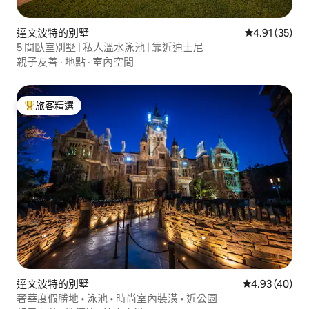
達文波特的別墅
從 35 則評價
4.91 (35)
5 間臥室別墅 | 私人溫水泳池 | 靠近迪士尼
親子友善
·
地點
·
室內空間
旅客精選
旅客精選榜首
達文波特的別墅
從 40 則評價
4.93 (40)
奢華度假勝地 • 泳池 • 時尚室內裝潢 • 近公園