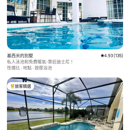
基西米的別墅
從 135 則評價
4.93 (135)
私人泳池和免費暖氣-靠近迪士尼！
性價比
·
地點
·
按摩浴池
旅客精選
旅客精選榜首