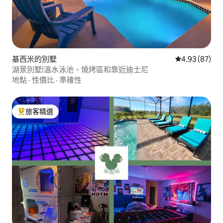
基西米的別墅
從 87 則評價
4.93 (87)
湖景別墅|溫水泳池、燒烤區和靠近迪士尼
地點
·
性價比
·
準確性
旅客精選
旅客精選榜首