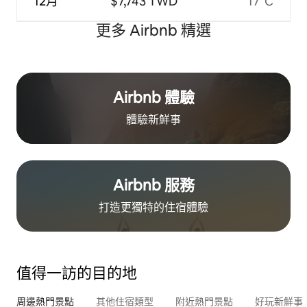
12月
$7,743 TWD
17°C
更多 Airbnb 精選
Airbnb 體驗
體驗新鮮事
Airbnb 服務
打造更獨特的住⁠宿⁠體⁠驗
值得一訪的目的地
周邊熱門景點
其他住宿類型
附近熱門景點
好玩新鮮事