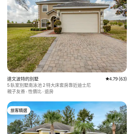
達文波特的別墅
從 63 則評價
4.79 (63)
5 臥室別墅南泳池 2 特大床套房靠近迪士尼
親子友善
·
性價比
·
退房
旅客精選
旅客精選