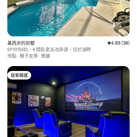
基西米的別墅
從 38 則評價
4.89 (38)
EP1015SEL - 4 間臥室泳池房源，位於湖畔
地點
·
親子友善
·
周邊
旅客精選
旅客精選