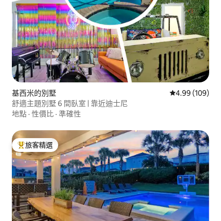
基西米的別墅
從 109 則評價
4.99 (109)
舒適主題別墅 6 間臥室 | 靠近迪士尼
地點
·
性價比
·
準確性
旅客精選
旅客精選榜首