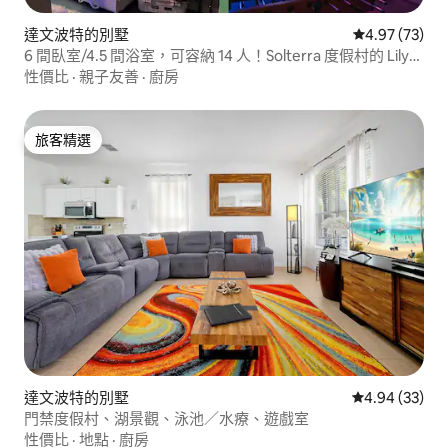
達文波特的別墅
從 73 則評價
4.97 (73)
6 間臥室/4.5 間浴室，可容納 14 人！Solterra 度假村的 Lily
Pad
性價比
·
親子友善
·
廚房
旅客精選
旅客精選
達文波特的別墅
從 33 則評價
4.94 (33)
門禁度假村、湖景觀、泳池／水療、遊戲室
性價比
·
地點
·
廚房