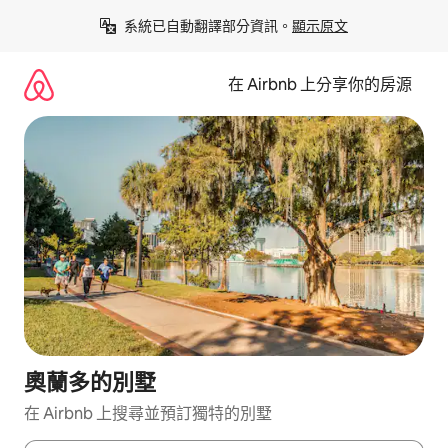
略
系統已自動翻譯部分資訊。
顯示原文
過
以
前
在 Airbnb 上分享你的房源
往
內
容
奧蘭多的別墅
在 Airbnb 上搜尋並預訂獨特的別墅