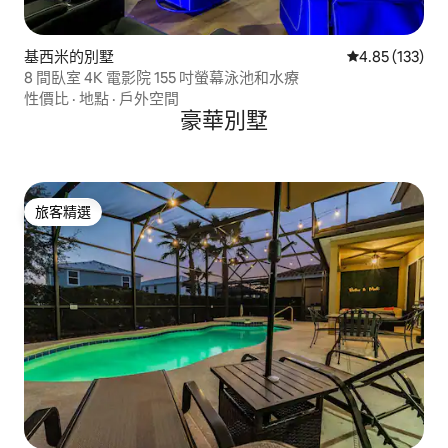
基西米的別墅
從 133 則評價
4.85 (133)
8 間臥室 4K 電影院 155 吋螢幕泳池和水療
性價比
·
地點
·
戶外空間
豪華別墅
旅客精選
旅客精選