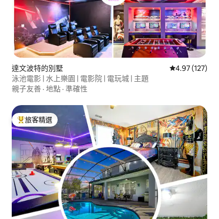
達文波特的別墅
從 127 則評價
4.97 (127)
泳池電影 | 水上樂園 | 電影院 | 電玩城 | 主題
親子友善
·
地點
·
準確性
旅客精選
旅客精選榜首