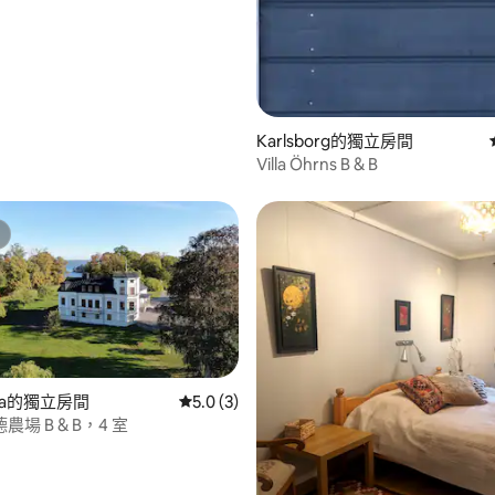
Karlsborg的獨立房間
Villa Öhrns B & B
acka的獨立房間
從 3 則評價中獲得 5.0 的平均評分（滿分 5
5.0 (3)
場 B & B，4 室
.9 的平均評分（滿分 5 分）