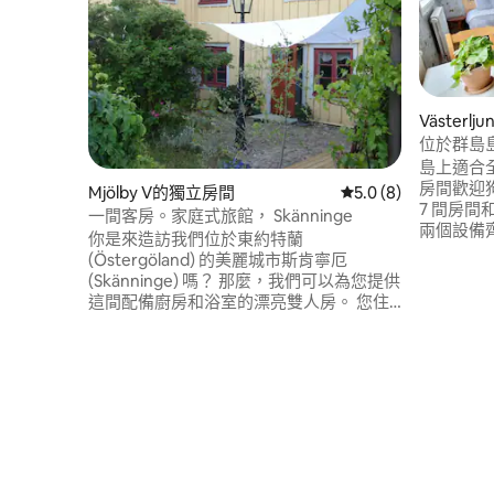
Västerl
位於群島
島上適合全
房間歡迎狗入住。 我們
Mjölby V的獨立房間
從 8 則評價中獲得 5
5.0 (8)
7 間房間
一間客房。家庭式旅館， Skänninge
兩個設備齊全的
你是來造訪我們位於東約特蘭
然保護區
(Östergöland) 的美麗城市斯肯寧厄
然。 從斯德哥
(Skänninge) 嗎？ 那麼，我們可以為您提供
訂船才能到
這間配備廚房和浴室的漂亮雙人房。 您住
12:30（
在斯肯寧厄 (Skänninge) 市中心一棟古老迷
和 16:
人的房子裡。 房源內有一個舒適的花園，
抵達。 導
配有休息區。 花園是與房東共用的，您可
裡。
以在那裡在戶外用餐。 禁止攜帶寵物，禁
止吸菸。因為這棟老房子的魅力和溫馨的
氛圍，您一定會愛上我們的房源。 我們的
房源非常適合情侶/夫妻、獨自冒險者和商
務差旅人士。