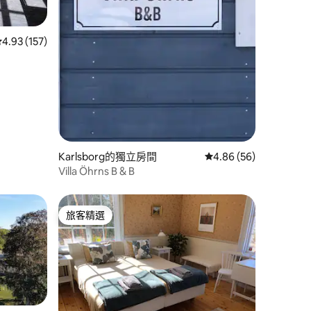
 分）
從 157 則評價中獲得 4.93 的平均評分（滿分 5 分）
4.93 (157)
Karlsborg的獨立房間
從 56 則評價中獲得 4
4.86 (56)
Villa Öhrns B & B
旅客精選
旅客精選