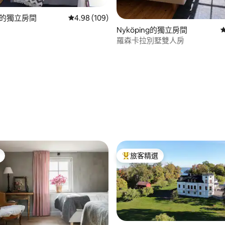
ng的獨立房間
從 109 則評價中獲得 4.98 的平均評分（滿分 5
4.98 (109)
88 的平均評分（滿分 5 分）
Nyköping的獨立房間
羅森卡拉別墅雙人房
旅客精選
旅客精選榜首