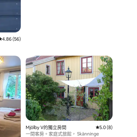
從 56 則評價中獲得 4.86 的平均評分（滿分 5 分）
4.86 (56)
 分）
Mjölby V的獨立房間
從 8 則評價中獲得 5
5.0 (8)
一間客房。家庭式旅館， Skänninge