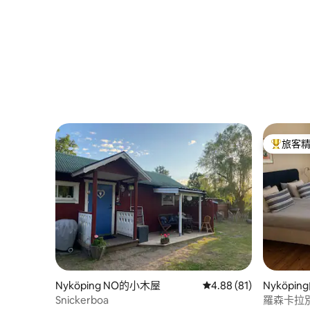
旅客
旅客精選
Nyköping NO的小木屋
從 81 則評價中獲得 4.
4.88 (81)
Nyköpi
Snickerboa
羅森卡拉