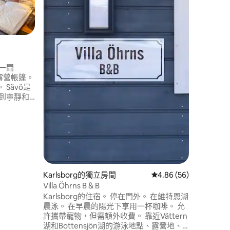
Backe
3張牀。 
有兩張單人牀
小廚房，
箱、電熱
小廚房的
室，配有廁所和
前協議預訂的
華露營帳篷。
多，房間也
ö是
到寧靜和
1 小時。
們在
限星期六和星
知道您想什
鐘，包含在
Karlsborg的獨立房間
從 56 則評價中獲得 4
4.86 (56)
Villa Öhrns B & B
Karlsborg的住宿。 停在門外。 在維特恩湖
晨泳。 在早晨的陽光下享用一杯咖啡。 允
許攜帶寵物，但需額外收費。 靠近Vättern
湖和Bottensjön湖的游泳地點、露營地、