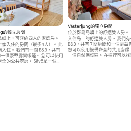
Västerljung的獨立房間
jung的獨立房間
位於群島島嶼上的舒適雙人房。
島嶼上，可容納四人的家庭房。
入住島上的舒適雙人房。 我們有一間
B&B，共有 7 間房間和一個豪
家入住的房間（最多4人）。 此
您可以使用設備齊全的共用廚房。 Säv
有一間 B&B，共有
.0 的平均評分（滿分 5 分）
一個自然保護區。 在這裡可以找
和一個豪華露營帳篷。 您可以使用
大自然。 從斯德哥爾摩開車只要 
公共廚房。 Sävö是一個自
您需要預訂船才能到達這裡。 我
。 在這裡可以找到寧靜和大自
10:30、12:30（7 月和 8 月僅
爾摩開車 1 小時。 您需要預
期日）和 16:00 開車。 請讓我
達這裡。 我們在 10:30、
麼時候抵達。 導覽時間為10分
7 月和 8 月僅限星期六和星期日）
租金中。 在您的預訂中加入自助早餐和便
00 開車。 請讓我知道您想什麼時候
當午餐
覽時間為 10 分鐘，且包含在費用