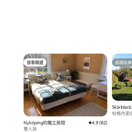
旅客精選
超讚房東
旅客精選
超讚房東
Skärbl
哈格內里德農
Nyköping的獨立房間
從 82 則評價中獲得 4
4.9 (82)
雙人房