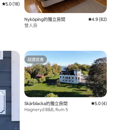
從 18 則評價中獲得 5.0 的平均評分（滿分 5 分）
5.0 (18)
 分）
Nyköping的獨立房間
從 82 則評價中獲得 4
4.9 (82)
雙人房
超讚房東
超讚房東
Skärblacka的獨立房間
從 4 則評價中獲得 5
5.0 (4)
Hagneryd B&B, Rum 5
 分）