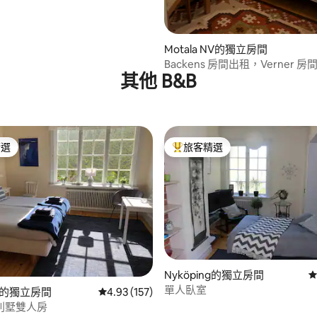
Motala NV的獨立房間
Backens 房間出租，Verner 房
其他 B&B
精選
旅客精選
榜首
旅客精選榜首
Nyköping的獨立房間
從
單人臥室
88 的平均評分（滿分 5 分）
ng的獨立房間
從 157 則評價中獲得 4.93 的平均評分（滿分 5
4.93 (157)
別墅雙人房