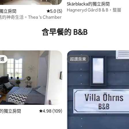
.0 的平均評分（滿分 5 分）
Skärblacka的獨立房間
Hagneryd Gård B & B，整層
d的獨立房間
從 5 則評價中獲得 5.0 的平均評分（滿分 5
5.0 (5)
神奇生活。Thea 's Chamber
含早餐的 B&B
精選
超讚房東
榜首
超讚房東
ng的獨立房間
從 109 則評價中獲得 4.98 的平均評分（滿分 5
4.98 (109)
.93 的平均評分（滿分 5 分）