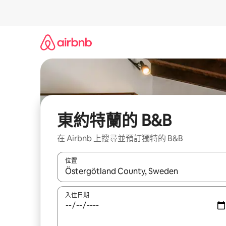
略
過
以
前
往
內
容
東約特蘭的 B&B
在 Airbnb 上搜尋並預訂獨特的 B&B
位置
如有搜尋結果，瀏覽內容時請使用上下箭頭，或輕
入住日期