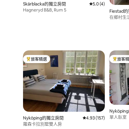
Skärblacka的獨立房間
從 4 則評價中獲得 5
5.0 (4)
Hagneryd B&B, Rum 5
Fiesta
在鄉村生活的
旅客精選
旅客
旅客精選榜首
旅客精選
Nyköpi
單人臥室
Nyköping的獨立房間
從 157 則評價中獲得 4
4.93 (157)
羅森卡拉別墅雙人房