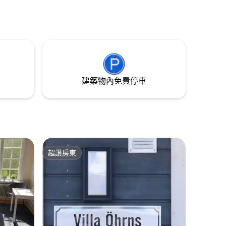
旅遊局、餐廳和商店。 包含退房清潔服務
早餐： 咖啡/茶/牛奶/Oboy 麵包、奶油、
起司、蔬菜和雞蛋。 提供床單/毛巾。 可以
為汽車充電，費用為5瑞典克朗/千瓦時 可
能會有令人不安的交通噪音。
建築物內免費停車
超讚房東
超讚房東