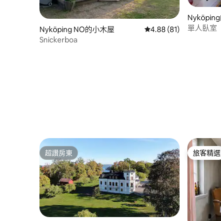
Nyköpi
單人臥室
Nyköping NO的小木屋
從 81 則評價中獲得 4.
4.88 (81)
Snickerboa
超讚房東
旅客精選
超讚房東
旅客精選