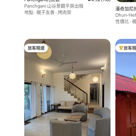
Panchgani 山谷景觀平房出租
潘奇加尼
地點
·
親子友善
·
烤肉架
Dhun-Het
性價比
·
旅客精選
旅客
旅客精選
旅客精選