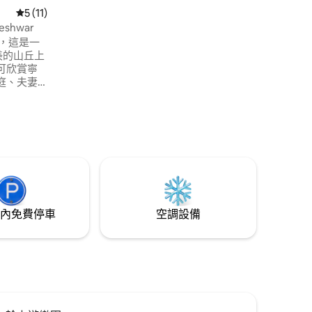
美度假勝地。立即預訂住宿！
從 11 則評價中獲得 5 的平均評分（滿分 5 分）
5 (11)
eshwar
tay，這是一
優美的山丘上
可欣賞寧
庭、夫妻
 Wi-
鬆的氛圍，
tone 位
合舒適、
住宿體
內免費停車
空調設備