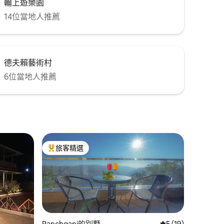
輪上遊樂園
14位當地人推薦
德夫賴藝術村
6位當地人推薦
旅客精選
旅客精選榜首
Panchgani的別墅
從 19 則評價中獲得
5 (19)