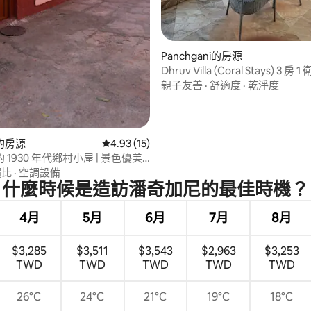
 5 的平均評分（滿分 5 分）
Panchgani的房源
Dhruv Villa (Coral Stays) 3 房 1 
親子友善
·
舒適度
·
乾淨度
的房源
從 15 則評價中獲得 4.93 的平均評分（滿分 5
4.93 (15)
1930 年代鄉村小屋 | 景色優美 |
i
價比
·
空調設備
什麼時候是造訪潘奇加尼的最佳時機？
4月
5月
6月
7月
8月
$3,285
$3,511
$3,543
$2,963
$3,253
TWD
TWD
TWD
TWD
TWD
26°C
24°C
21°C
19°C
18°C