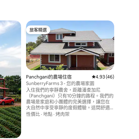
Panchg
旅客精選
超讚房
旅客精選
超讚房
Jumbo 
池和泳池
Jumbo
非常適合您
我們有一
房均配備
樂室。 
地點
·
親
毒，以確保
設浴室的臥
Panchgani的農場住宿
從 46 則評價中獲得 4
4.93 (46)
區域 -客
SunberryFarms 3 - 您的農場家園
間是公共
入住我們的寧靜農舍，距離潘查加尼
 分）
（Panchgani）只有10分鐘的路程。我們的
農場是家庭和小團體的完美選擇，讓您在
大自然中享受寧靜的度假體驗。這間舒適
的農場房源有 2 間大臥室和 1 間兒童房，可
性價比
·
地點
·
烤肉架
容納 4 至 6 位房客。 漫步在生機盎然的果
園中，採摘新鮮的草莓和木瓜，並與我們
友善的農場動物見面。 這間農舍靠近城
鎮，但又被綠意環繞，是享受大自然的完