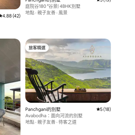
庭院谷180 °谷景| 4BHK別墅
 分）
地點
·
親子友善
·
風景
從 42 則評價中獲得 4.88 的平均評分（滿分 5 分）
4.88 (42)
旅客精選
旅客精選
Panchgani的別墅
從 18 則評價中獲得
5 (18)
Avabodha：面向河流的別墅
地點
·
親子友善
·
待客之道