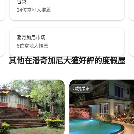
雪梨
24位當地人推薦
潘奇加尼市场
8位當地人推薦
其他在潘奇加尼大獲好評的度假屋
超讚房東
超讚房東
.92 的平均評分（滿分 5 分）