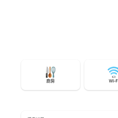
可享受戶外活動 ✔ 桌遊、卡龍和我們自己
體 🛁 
書架上的書籍 ✔ 美味佳餚 ✔ 單層 - 非常適
中放鬆身
合有嬰兒和長者的團體
雄偉的薩
廚房
Wi-F