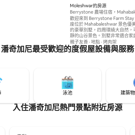
私人按摩浴池體驗：在露天按摩浴池
Moleshwar的房源
心，沉浸在寧靜中，四周環繞著
Berrystone 農場住宿，Mahabal
亞德里斯山脈。 有兒童🏕遊樂區
歡迎來到 Berrystone Farm S
座位於 Mahabaleshwar 景色
的豪華別墅，四周環繞大自然，
靜的山谷景色。別墅非常適合家
和團體入住，提供舒適的房間、免費
親子友善
·
地點
·
烤肉架
潘奇加尼最受歡迎的度假屋設備與服務
Fi、私人停車位、自製食物和放
讓您度過完美的度假時光。Berrys
於熱門景點和草莓農場附近，結
隱私和大自然美景，提供難忘的
驗。
i
泳池
建築物
入住潘奇加尼熱門景點附近房源