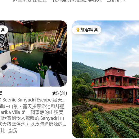
精選
旅客精選
榜首
旅客精選榜首
94 的平均評分（滿分 5 分）
墅
從 31 則評價中獲得 5 的平均評分（滿分 5
5 (31)
 的 Scenic Sahyadri Escape 露天按
ka Villa –山景、露天按摩浴池和舒適
欣賞到令人驚嘆的 Sahyadri 山
露天按摩浴池，以及時尚房源的
。 非常適合希望在大自然中放鬆
價比
·
廚房
影響舒適度的家庭、情侶或小團