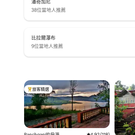
潘奇加尼
38位當地人推薦
比拉爾瀑布
9位當地人推薦
旅客精選
旅客精選榜首
Panchgani的房源
從 118 則評價中獲得 4
4.92 (118)