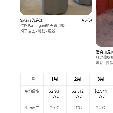
Satara的房源
從 5 則評價中獲得
5 (5)
位於Panchgani的美麗別墅
親子友善
·
地點
·
風景
潘奇加尼
經過修復的 
Panchgan
地點
·
性
月份
1月
2月
3月
$2,931
$2,512
$2,544
平均價格
TWD
TWD
TWD
20°C
21°C
24°C
平均溫度