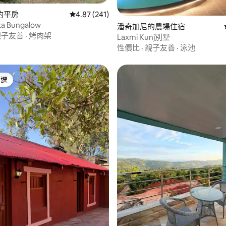
的平房
從 241 則評價中獲得 4.87 的平均評分（滿分 5
4.87 (241)
a Bungalow
潘奇加尼的農場住宿
親子友善
·
烤肉架
Laxmi Kunj別墅
性價比
·
親子友善
·
泳池
精選
榜首