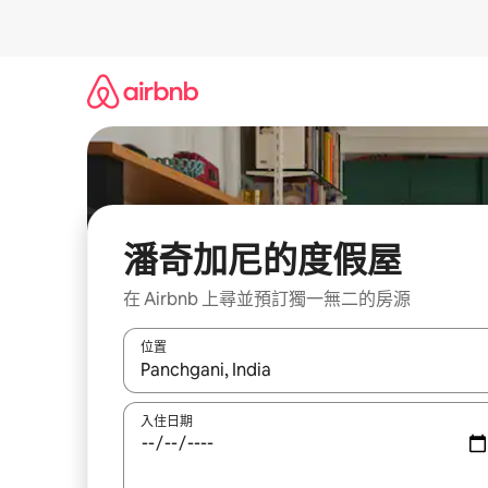
略
過
以
前
往
內
容
潘奇加尼的度假屋
在 Airbnb 上尋並預訂獨一無二的房源
位置
如有搜尋結果，瀏覽內容時請使用上下箭頭，或輕
入住日期