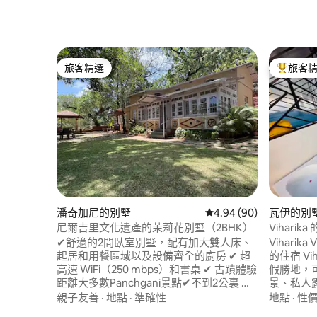
旅客精選
旅客
旅客精選
旅客精選
潘奇加尼的別墅
從 90 則評價中獲得 4.
4.94 (90)
瓦伊的別
尼爾吉里文化遺產的茉莉花別墅（2BHK）
Viharika
摩浴池
✔舒適的2間臥室別墅，配有加大雙人床、
Vihari
起居和用餐區域以及設備齊全的廚房 ✔ 超
的住宿 Viharika Villa 是一個寧靜的山腰度
高速 WiFi（250 mbps）和書桌 ✔ 古蹟體驗
假勝地，可
距離大多數Panchgani景點✔不到2公裏 距
景、私人
離✔Panchgani 市場 1 公里（步行 10 分
所有舒適
親子友善
·
地點
·
準確性
地點
·
性
鐘） ✔ 20,000平方英尺的寬敞開放空間，
身心而不