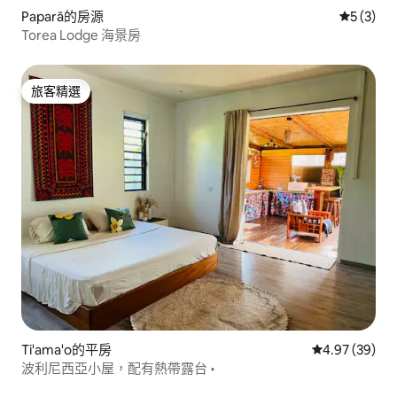
Paparā的房源
從 3 則
5 (3)
Torea Lodge 海景房
旅客精選
旅客精選
Ti'ama'o的平房
從 39 則評價
4.97 (39)
波利尼西亞小屋，配有熱帶露台 •