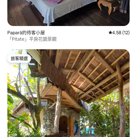
Paparā的待客小屋
從 12 則評價
4.58 (12)
「Pitate」平房花園景觀
旅客精選
旅客精選