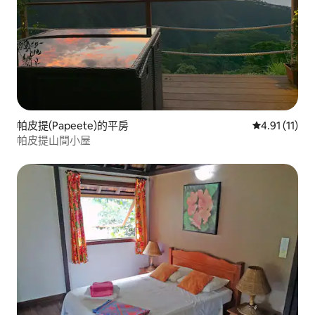
帕皮提(Papeete)的平房
從 11 則評價
4.91 (11)
帕皮提山間小屋