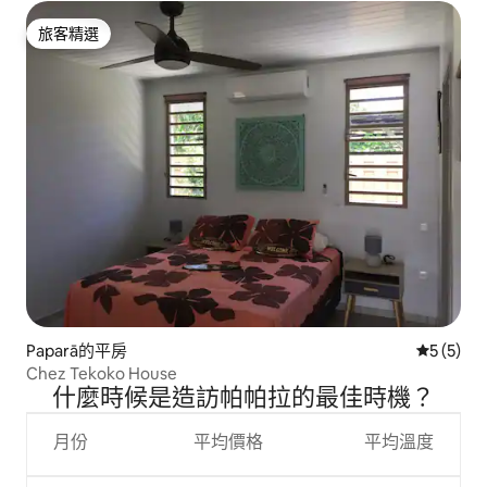
旅客精選
旅客精選
Paparā的平房
從 5 則
5 (5)
Chez Tekoko House
什麼時候是造訪帕帕拉的最佳時機？
月份
平均價格
平均溫度