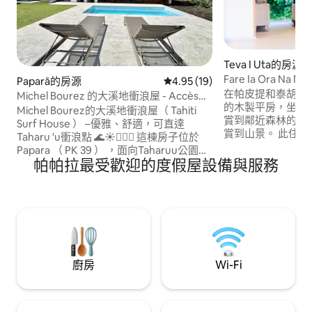
Teva I Uta的房源
Fare Ia Ora Na Mat
Paparā的房源
從 19 則評價中獲得 4.95 的平
4.95 (19)
在帕皮提和泰胡普
Michel Bourez 的大溪地衝浪屋 - Accès
的木製平房，坐落
mer
Michel Bourez的大溪地衝浪屋（ Tahiti
賞到鄰近森林的壯
Surf House ） –優雅、舒適，可直達
賞到山景。 此住宿
Taharu 'u衝浪點 🌊☀️🏄🏻‍♂️ 這棟房子位於
由於有沙發床，最多
Papara （ PK 39 ） ，面向Taharuu公園及
300 公尺即可抵達
帕帕拉最受歡迎的度假屋設備與服務
其著名的衝浪點，提供放鬆、運動和自然
抵達 Atimaono
之間的理想環境。 ✅ 2間空調臥室、2間浴
即可抵達 Vaima 之源
室、設備齊全的廚房 ✅ 露臺、泳池、日光
調、設備齊全的廚房
浴牀、雨傘、燒烤、戶外淋浴間 ✅ 直接前
視、洗衣機、洗碗
往海灘、公園、河流 大溪地衝浪平房✅的
可能性
廚房
Wi-Fi