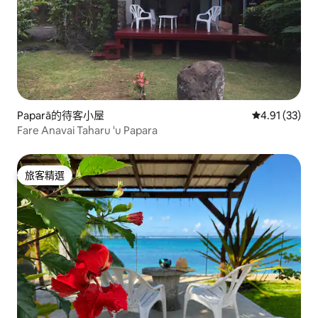
Paparā的待客小屋
從 33 則評價
4.91 (33)
Fare Anavai Taharu 'u Papara
旅客精選
旅客精選