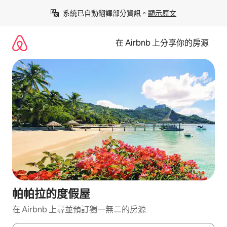
略
系統已自動翻譯部分資訊。
顯示原文
過
以
前
在 Airbnb 上分享你的房源
往
內
容
帕帕拉的度假屋
在 Airbnb 上尋並預訂獨一無二的房源