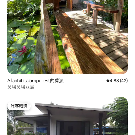
Afaahiti taiarapu-est的房源
從 42 則評價
4.88 (42)
莫埃莫埃亞島
旅客精選
旅客精選