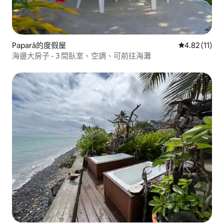
Paparā的度假屋
從 11 則評價
4.82 (11)
海邊大房子 - 3 間臥室、空調、可前往海灘