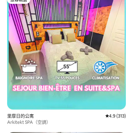
旅客精選
里摩日的公寓
從 313 則評
4.9 (313)
Arkitekt SPA（空調）