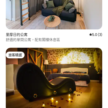
里摩日的公寓
從 3 則評價
5.0 (3)
舒適的單間公寓，配有閣樓休息區
旅客精選
旅客精選