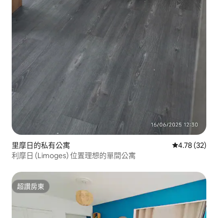
里摩日的私有公寓
從 32 則評價
4.78 (32)
利摩日 (Limoges) 位置理想的單間公寓
超讚房東
超讚房東