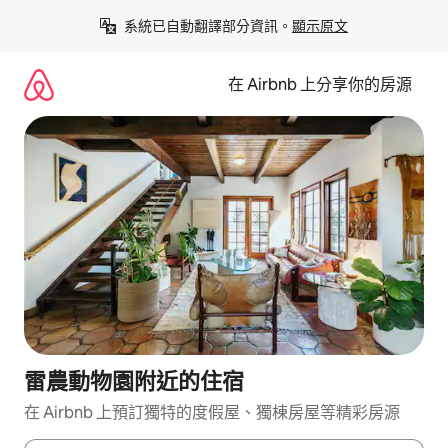
略
系統已自動翻譯部分資訊。
顯示原文
過
以
前
在 Airbnb 上分享你的房源
往
內
容
雷農動物園附近的住宿
在 Airbnb 上預訂獨特的度假屋、獨棟房屋等精彩房源