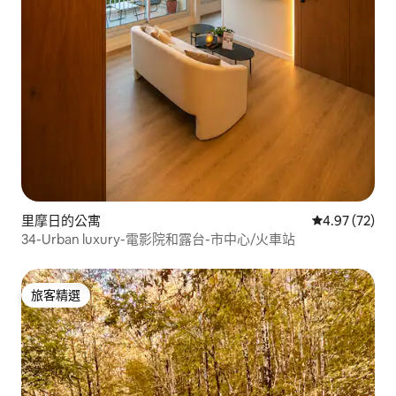
里摩日的公寓
從 72 則評價
4.97 (72)
34-Urban luxury-電影院和露台-市中心/火車站
旅客精選
旅客精選