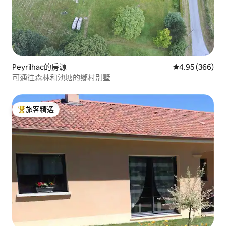
Peyrilhac的房源
從 366 則評價
4.95 (366)
可通往森林和池塘的鄉村別墅
旅客精選
旅客精選榜首