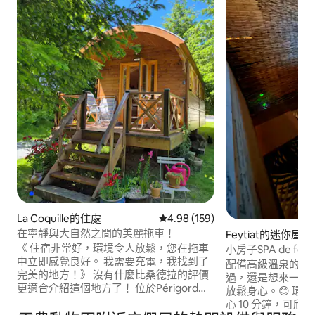
La Coquille的住處
從 159 則評價中獲得 4.98 的平
4.98 (159)
在寧靜與大自然之間的美麗拖車！
Feytiat的迷你屋
《 住宿非常好，環境令人放鬆，您在拖車
小房子SPA de feyti
中立即感覺良好。 我需要充電，我找到了
配備高級溫泉的優
完美的地方！》 沒有什麼比桑德拉的評價
過，還是想來一場
更適合介紹這個地方了！ 位於Périgord
放鬆身心。😊 環
Vert的中心，在前往聖地亞哥德孔波斯特
心 10 分鐘，可
拉(Santiago de Compostela)的路上，一