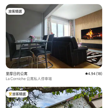
旅客精選
旅客精選
里摩日的公寓
從 18 則評價
4.94 (18)
La Corniche 公寓私人停車場
旅客精選
旅客精選榜首