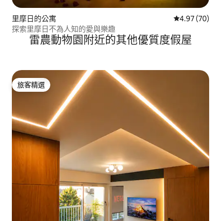
里摩日的公寓
從 70 則評價
4.97 (70)
探索里摩日不為人知的愛與樂趣
雷農動物園附近的其他優質度假屋
旅客精選
旅客精選