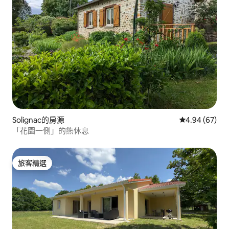
Solignac的房源
從 67 則評價
4.94 (67)
「花園一側」的熊休息
旅客精選
旅客精選