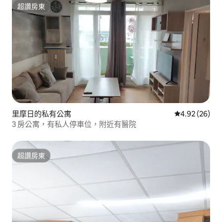
超讚房東
超讚房東
里摩日的私有公寓
從 26 則評價
4.92 (26)
3 房公寓，有私人停車位，附近有醫院
超讚房東
超讚房東