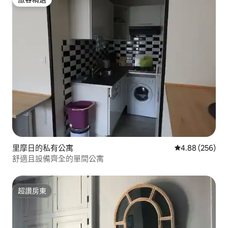
旅客精選
里摩日的私有公寓
從 256 則評價
4.88 (256)
舒適且設備齊全的單間公寓
超讚房東
超讚房東