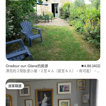
Oradour-sur-Glane的房源
從 402 則評價
4.86 (402)
漂亮的 2 間臥室小屋，2 至 4 人（甚至 6 人），有可能），有
封閉式花園
旅客精選
旅客精選