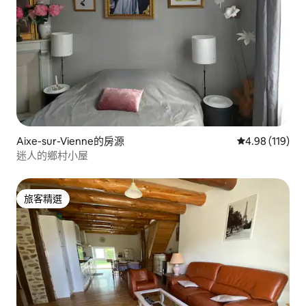
Aixe-sur-Vienne的房源
從 119 則評價
4.98 (119)
迷人的鄉村小屋
旅客精選
旅客精選