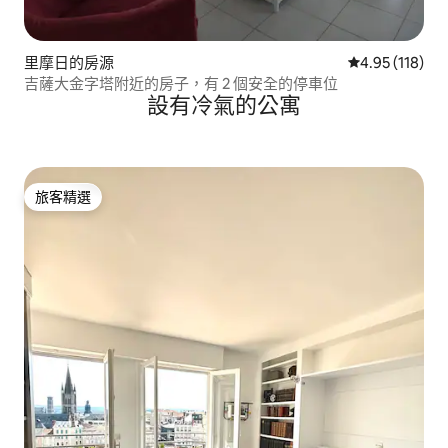
里摩日的房源
從 118 則評價
4.95 (118)
吉薩大金字塔附近的房子，有 2 個安全的停車位
設有冷氣的公寓
旅客精選
旅客精選