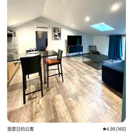
里摩日的公寓
從 165 則評價
4.95 (165)