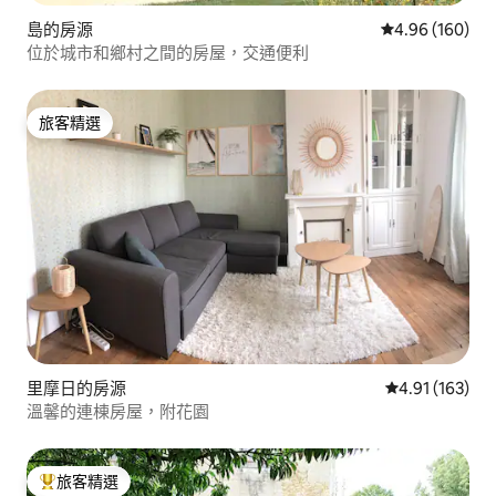
島的房源
從 160 則評價
4.96 (160)
位於城市和鄉村之間的房屋，交通便利
旅客精選
旅客精選
里摩日的房源
從 163 則評價
4.91 (163)
溫馨的連棟房屋，附花園
旅客精選
旅客精選榜首