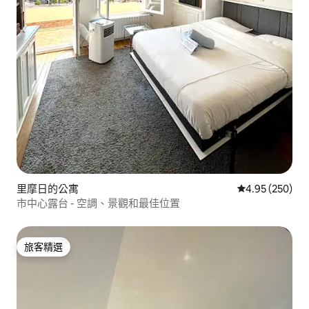
里摩日的公寓
從 250 則評價
4.95 (250)
市中心露台 - 空調、景觀和最佳位置
旅客精選
旅客精選