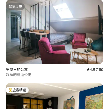
超讚房東
超讚房東
里摩日的公寓
從 115 則評
4.9 (115)
超棒的舒適公寓
旅客精選
旅客精選榜首