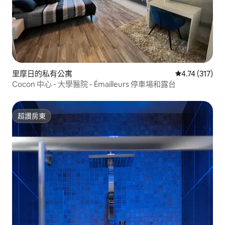
里摩日的私有公寓
從 317 則評價
4.74 (317)
Cocon 中心 - 大學醫院 - Émailleurs 停車場和露台
超讚房東
超讚房東