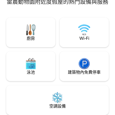
雷農動物園附近度假屋的熱門設備與服務
步道的起點。 Wi-Fi分享手機連接很好用 鑰
個美麗、寬敞和舒適的天然木製拖車坐落
匙盒 Tiny 房源的露臺上還有一個按摩浴缸
在花園的中心 抵達時已鋪好床，並提供毛
🤩。如要使用按
巾，無需額外收費。 無額外清潔費！
外支付 €30。
廚房
Wi-Fi
泳池
建築物內免費停車
空調設備