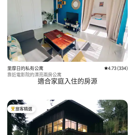
里摩日的私有公寓
從 334 則評價
4.73 (334)
靠近電影院的漂亮兩房公寓
適合家庭入住的房源
旅客精選
旅客精選榜首