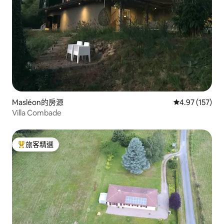
Masléon的房源
從 157 則評價
4.97 (157)
Villa Combade
旅客精選
旅客精選榜首