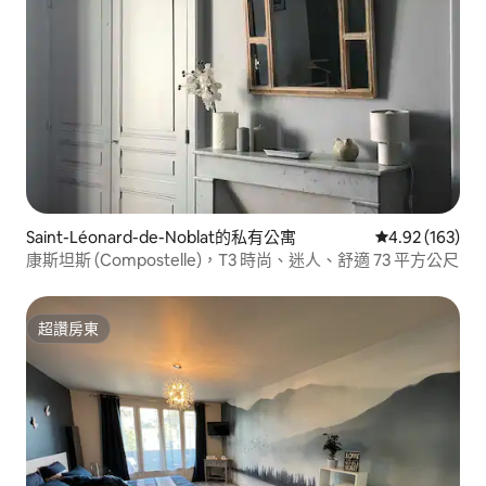
Saint-Léonard-de-Noblat的私有公寓
從 163 則評價
4.92 (163)
康斯坦斯 (Compostelle)，T3 時尚、迷人、舒適 73 平方公尺
超讚房東
超讚房東