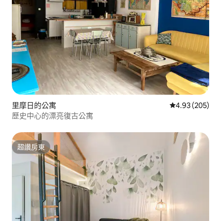
里摩日的公寓
從 205 則評價
4.93 (205)
歷史中心的漂亮復古公寓
超讚房東
超讚房東