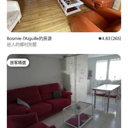
Bosmie-l’Aiguille的房源
從 265 則評價
4.83 (265)
迷人的鄉村別墅
旅客精選
旅客精選