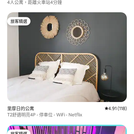
4人公寓，距離火車站4分鐘
旅客精選
旅客精選
里摩日的公寓
從 118 則評價
4.91 (118)
T2舒適明亮4P - 停車位 - WiFi - Netflix
旅客精選