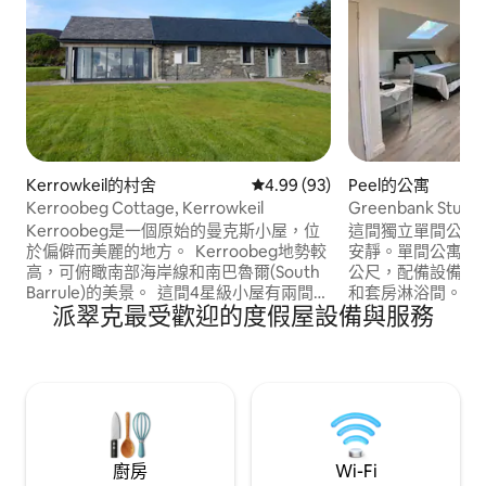
Kerrowkeil的村舍
從 93 則評價中獲得 4.99 的平
4.99 (93)
Peel的公寓
Kerroobeg Cottage, Kerrowkeil
Greenbank Studio
Kerroobeg是一個原始的曼克斯小屋，位
這間獨立單間公寓
於偏僻而美麗的地方。 Kerroobeg地勢較
安靜。單間公寓建於
高，可俯瞰南部海岸線和南巴魯爾(South
公尺，配備設備精
Barrule)的美景。 這間4星級小屋有兩間臥
和套房淋浴間。設
派翠克最受歡迎的度假屋設備與服務
室、大型休息室/餐廳、寬敞、設備齊全的
（也可提供兩張雙
廚房和令人驚嘆的橡木框架日光浴室。 有
椅/腳凳、電視、
一個大花園和充足的越野停車位。 周圍的
於大教堂後面，非
鄉村非常適合步行者、自行車手和觀鳥者
可俯瞰皮爾山（Peel
位。參觀曼島官方
廚房
Wi-Fi