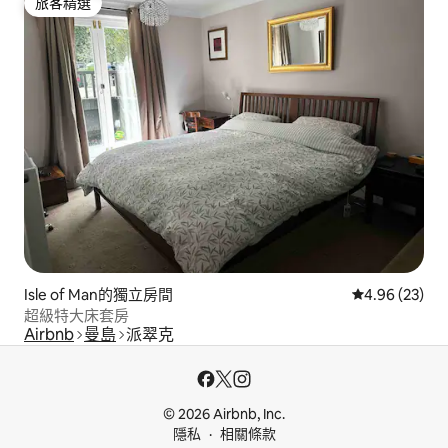
旅客精選
旅客精選
Isle of Man的獨立房間
從 23 則評價
4.96 (23)
超級特大床套房
Airbnb
曼島
派翠克
© 2026 Airbnb, Inc.
隱私
相關條款