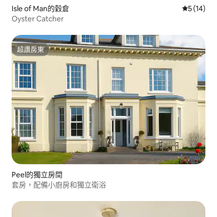
Isle of Man的穀倉
從 14 則
5 (14)
Oyster Catcher
超讚房東
超讚房東
Peel的獨立房間
套房，配備小廚房和獨立衛浴