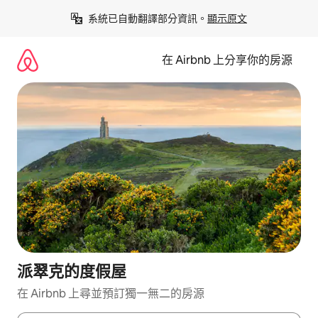
略
系統已自動翻譯部分資訊。
顯示原文
過
以
前
在 Airbnb 上分享你的房源
往
內
容
派翠克的度假屋
在 Airbnb 上尋並預訂獨一無二的房源