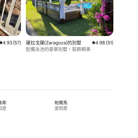
 分）
從 57 則評價中獲得 4.93 的平均評分（滿分 5 分）
4.93 (57)
薩拉戈薩(Zaragoza)的別墅
從 51 則評價中獲得 4
4.98 (51)
配備泳池的豪華別墅，裝飾精美
魯斯
帕爾馬
假屋
度假屋