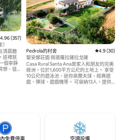
在寬敞、
特的體驗。 在壯觀的雙人按摩浴
身心，享
備齊全的
理位置無與
直接連接
靜。 此外，距離Mercadona僅1分鐘路程。
 357 則評價中獲得 4.96 的平均評分（滿分 5 分）
4.96 (357)
立即預訂
家）
Pedrola的村舍
從 30 則評價中獲得 4
4.9 (30)
在清晨聽
 分）
，這裡就
聖安娜莊園 佩德羅拉薩拉戈薩
一個寧靜
Casa Rural Santa Ana是家人和朋友的完美
冥想、徒
綠洲，位於1,600平方公尺的土地上。 享受
」...
10公尺的遊泳池、迷你高爾夫球、經典遊
離奧爾德
戲、彈球、遊戲機等。 可容納13人，提供5
距離哈卡或
間客房、3間浴室、設備齊全的廚房、燒
40分鐘；
烤、燃木烤箱和帶壁爐的舒適餐廳。 非常
記號：CR-
適合在充滿樂趣的環境中創造難忘的回
憶。 非常適合安靜度假，提供隱私和許多
活動。
內免費停車
空調設備