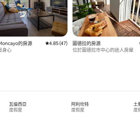
98 的平均評分（滿分 5 分）
 Moncayo的房源
從 47 則評價中獲得 4.85 的平均評分（滿分 5
4.85 (47)
圖德拉的房源
鬆身心
位於圖德拉市中心的迷人房屋
瓦倫西亞
阿利坎特
土
度假屋
度假屋
度