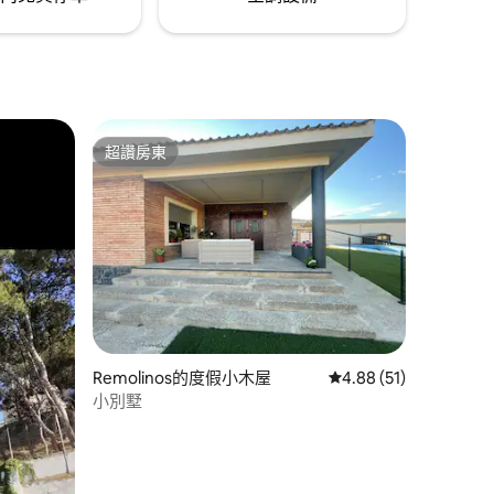
超讚房東
超讚房東
 分）
Remolinos的度假小木屋
從 51 則評價中獲得 4
4.88 (51)
小別墅