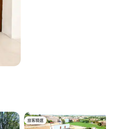
薩拉戈薩
旅客精選
超讚房
旅客精選
超讚房
按摩浴缸