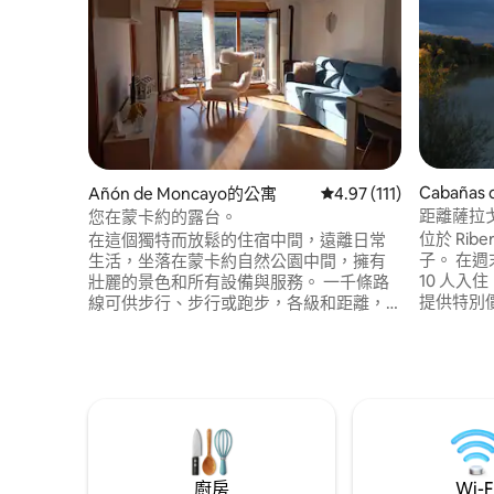
Cabañas
Añón de Moncayo的公寓
從 111 則評價中獲得 4
4.97 (111)
距離薩拉戈
您在蒙卡約的露台。
位於 Ribe
在這個獨特而放鬆的住宿中間，遠離日常
子。 在週
生活，坐落在蒙卡約自然公園中間，擁有
10 人入
壯麗的景色和所有設備與服務。 一千條路
提供特別
線可供步行、步行或跑步，各級和距離，
們 適用的
因此您可以決定如何享受蒙卡約（
人） 整
Moncayo ）。 毗鄰以Becquer為靈感的修
客共用。 
道院，以及西班牙唯一發現文化、魔力和
點）時間
大自然的傳播小鎮，讓您享受獨特的體
的可訂狀
驗。 VU-ZA-24-023
ESFCTU000050011000477141
廚房
Wi-F