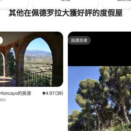
其他在佩德罗拉大獲好評的度假屋
超讚房東
超讚房東
de Moncayo的房源
從 39 則評價中獲得 4.97 的平均評分（滿分 5
4.97 (39)
94 的平均評分（滿分 5 分）
azu