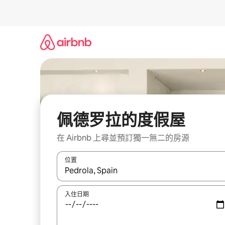
略
過
以
前
往
內
容
佩德罗拉的度假屋
在 Airbnb 上尋並預訂獨一無二的房源
位置
如有搜尋結果，瀏覽內容時請使用上下箭頭，或輕
入住日期