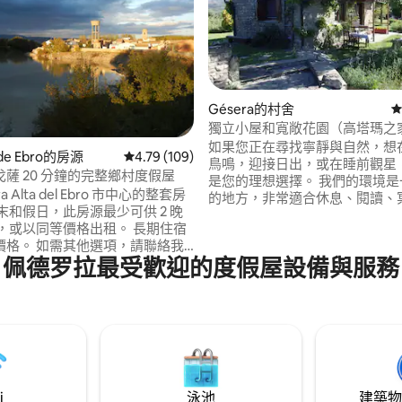
Gésera的村舍
從
獨立小屋和寬敞花園（高塔瑪之
如果您正在尋找寧靜與自然，想
 de Ebro的房源
從 109 則評價中獲得 4.79 的平均評分（滿分 5
4.79 (109)
.97 的平均評分（滿分 5 分）
鳥鳴，迎接日出，或在睡前觀星
薩 20 分鐘的完整鄉村度假屋
是您的理想選擇。 我們的環境是
ra Alta del Ebro 市中心的整套房
的地方，非常適合休息、閱讀、
末和假日，此房源最少可供 2 晚
步旅行、遊覽比利牛斯山脈、「遠離
住，或以同等價格出租。 長期住宿
我們位於比利牛斯山的門戶：距
價格。 如需其他選項，請聯絡我
薩或聖胡安德拉佩尼亞1小時；
佩德罗拉最受歡迎的度假屋設備與服務
每人每晚價格（最少 6 人/週末 10
特納山谷的比耶斯卡斯-潘蒂科薩
棟房屋出租。 此空間不會和其他旅
靠近諾西托和瓜拉山脈公園。 登
入住（下午3點）和退房（上午11
Hu-1463
可以更加彈性，具體取決於房子
況。
i
泳池
建築物