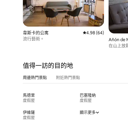
韋斯卡的公寓
從 64 則評價中獲得 4.
4.98 (64)
流行藝術。
Añón de
在山上放
值得一訪的目的地
周邊熱門景點
附近熱門景點
馬德里
巴塞隆納
度假屋
度假屋
伊維薩
顯示更多
度假屋