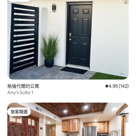
旅客精選
格倫代爾的公寓
從 142 則評價
4.95 (142)
Any's Suite 1
旅客精選
旅客精選