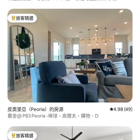
旅客精選
旅客精選榜首
皮奧里亞（Peoria）的房源
從 49 則評價
4.98 (49)
農舍@ P83 Peoria -棒球、高爾夫、購物、D
旅客精選
旅客精選榜首