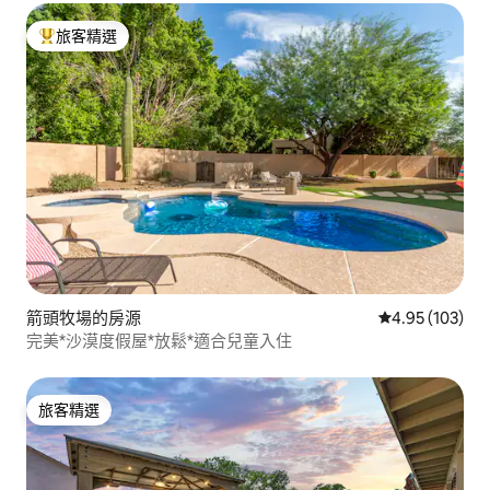
旅客精選
旅客精選榜首
箭頭牧場的房源
從 103 則評價
4.95 (103)
完美*沙漠度假屋*放鬆*適合兒童入住
旅客精選
旅客精選