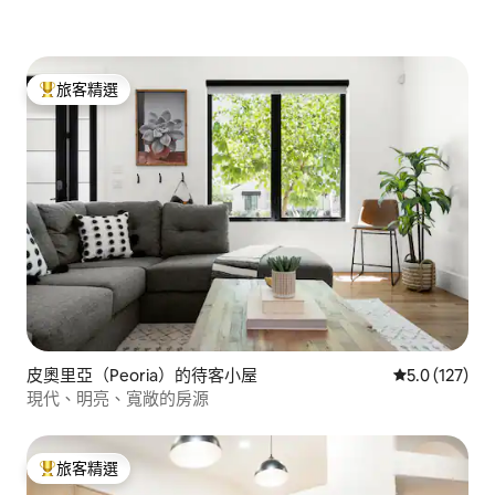
旅客精選
旅客精選榜首
皮奧里亞（Peoria）的待客小屋
從 127 則評
5.0 (127)
現代、明亮、寬敞的房源
旅客精選
旅客精選榜首