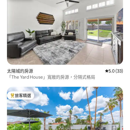
太陽城的房源
從 33 則評
5.0 (33)
「The Yard House」寬敞的房源，分隔式格局
旅客精選
旅客精選榜首