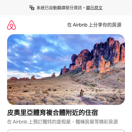
略
系統已自動翻譯部分資訊。
顯示原文
過
以
前
在 Airbnb 上分享你的房源
往
內
容
皮奧里亞體育複合體附近的住宿
在 Airbnb 上預訂獨特的度假屋、獨棟房屋等精彩房源