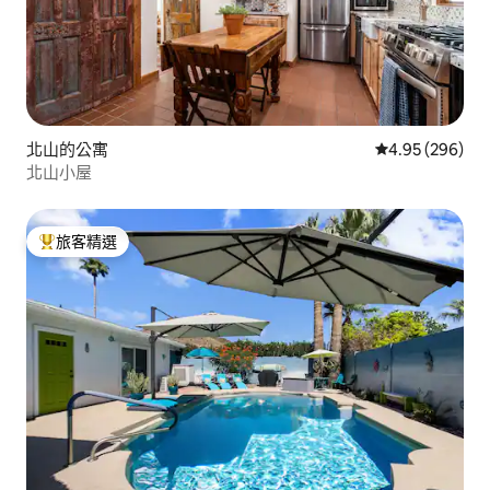
北山的公寓
從 296 則評價
4.95 (296)
北山小屋
旅客精選
旅客精選榜首