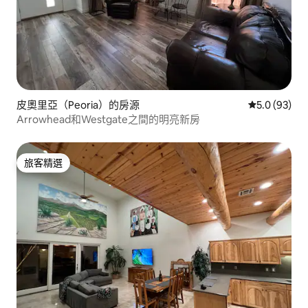
皮奧里亞（Peoria）的房源
從 93 則評
5.0 (93)
Arrowhead和Westgate之間的明亮新房
旅客精選
旅客精選