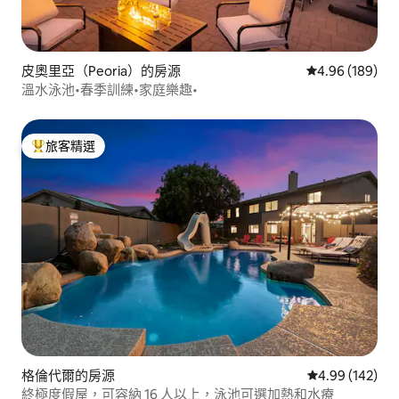
皮奧里亞（Peoria）的房源
從 189 則評價
4.96 (189)
溫水泳池•春季訓練•家庭樂趣•
旅客精選
旅客精選榜首
格倫代爾的房源
從 142 則評價
4.99 (142)
終極度假屋，可容納 16 人以上，泳池可選加熱和水療