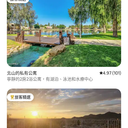
旅客精選
北山的私有公寓
從 101 則評價
4.97 (101)
寧靜的2房2浴公寓，有湖泊、泳池和水療中心
旅客精選
旅客精選榜首