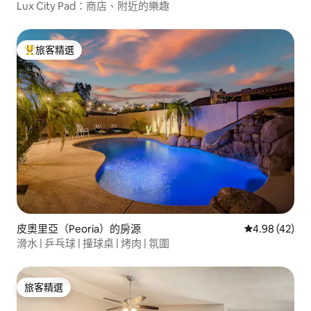
Lux City Pad：商店、附近的樂趣
旅客精選
旅客精選榜首
皮奧里亞（Peoria）的房源
從 42 則評價
4.98 (42)
滑水 | 乒乓球 | 撞球桌 | 烤肉 | 氛圍
旅客精選
旅客精選