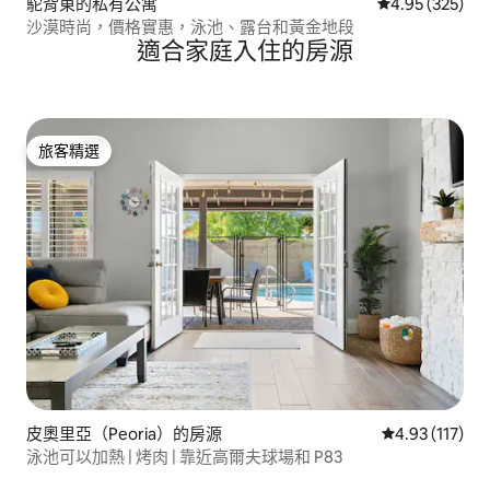
駝背東的私有公寓
從 325 則評價
4.95 (325)
沙漠時尚，價格實惠，泳池、露台和黃金地段
適合家庭入住的房源
旅客精選
旅客精選
皮奧里亞（Peoria）的房源
從 117 則評價
4.93 (117)
泳池可以加熱 | 烤肉 | 靠近高爾夫球場和 P83