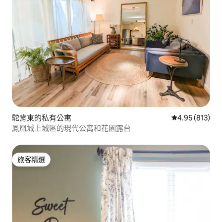
駝背東的私有公寓
從 813 則評價
4.95 (813)
鳳凰城上城區的現代公寓和花園露台
旅客精選
旅客精選