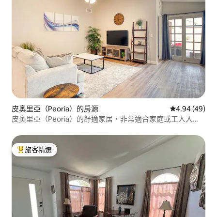
皮奧里亞（Peoria）的房源
從 49 則評價
4.94 (49)
皮奧里亞（Peoria）的舒適家居，非常適合家庭或工人入
住！
旅客精選
旅客精選榜首