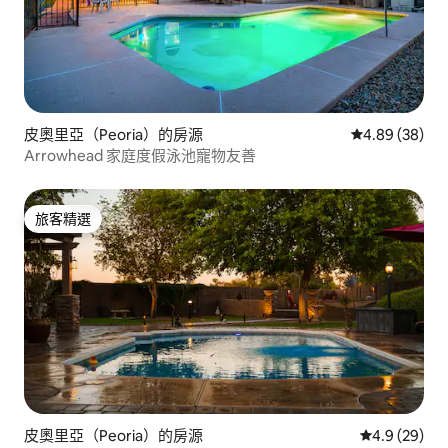
皮奧里亞（Peoria）的房源
從 38 則評價
4.89 (38)
Arrowhead 家庭度假泳池寵物友善
旅客精選
旅客精選
皮奧里亞（Peoria）的房源
從 29 則評
4.9 (29)