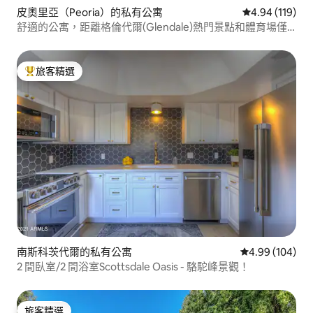
皮奧里亞（Peoria）的私有公寓
從 119 則評價
4.94 (119)
舒適的公寓，距離格倫代爾(Glendale)熱門景點和體育場僅
幾分鐘路程
旅客精選
旅客精選榜首
南斯科茨代爾的私有公寓
從 104 則評價
4.99 (104)
2 間臥室/2 間浴室Scottsdale Oasis - 駱駝峰景觀！
旅客精選