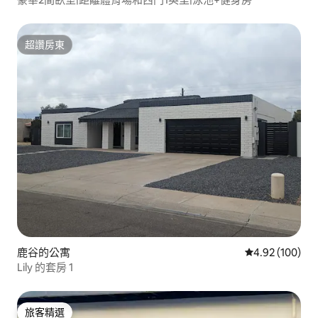
超讚房東
超讚房東
鹿谷的公寓
從 100 則評價
4.92 (100)
Lily 的套房 1
旅客精選