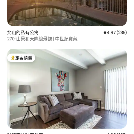
北山的私有公寓
從 235 則評價
4.97 (235)
270°山景和天際線景觀 | 中世紀寶藏
旅客精選
旅客精選榜首