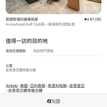
箭頭牧場的連棟房屋
從 30 則評價
4.87 (30)
Arrowhead Golf Club第一球場旁的3間臥室
值得一訪的目的地
其他住宿類型
附近熱門景點
公寓
皮奧里亞體育複合體
Airbnb
美國
亞利桑那
馬里科帕縣
皮奧里亞
皮奧里亞體育複合體