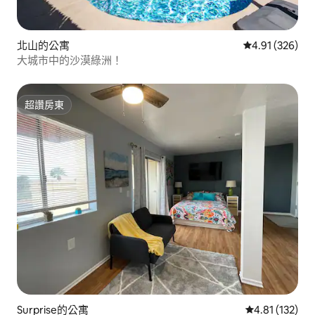
北山的公寓
從 326 則評價
4.91 (326)
大城市中的沙漠綠洲！
超讚房東
超讚房東
Surprise的公寓
從 132 則評價
4.81 (132)