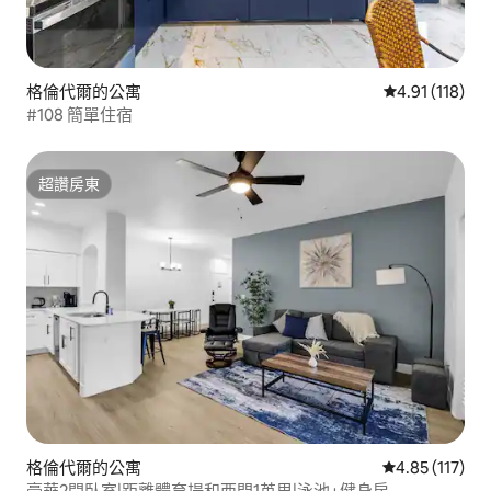
格倫代爾的公寓
從 118 則評價
4.91 (118)
#108 簡單住宿
超讚房東
超讚房東
格倫代爾的公寓
從 117 則評價
4.85 (117)
豪華2間臥室|距離體育場和西門1英里|泳池+健身房