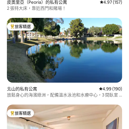
皮奧里亞（Peoria）的私有公寓
從 157 則評價
4.97 (157)
2 張特大床，靠近西門和賭場！
旅客精選
旅客精選榜首
北山的私有公寓
從 190 則評價
4.99 (190)
放鬆身心的海濱綠洲，配備溫水泳池和水療中心，3 間臥室 2
間浴室
旅客精選
旅客精選榜首