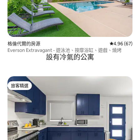
格倫代爾的房源
從 67 則評價
4.96 (67)
Everson Extravagant - 遊泳池、按摩浴缸、遊戲、燒烤
設有冷氣的公寓
旅客精選
旅客精選