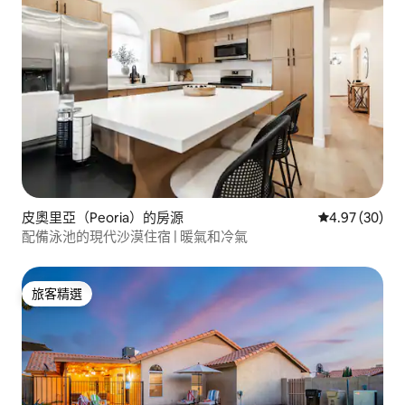
皮奧里亞（Peoria）的房源
從 30 則評價
4.97 (30)
配備泳池的現代沙漠住宿 | 暖氣和冷氣
旅客精選
旅客精選