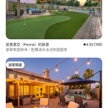
皮奧里亞（Peoria）的房源
從 199 則評價
4.92 (199)
豪華家庭綠洲，配備溫水泳池和遊戲室
旅客精選
旅客精選