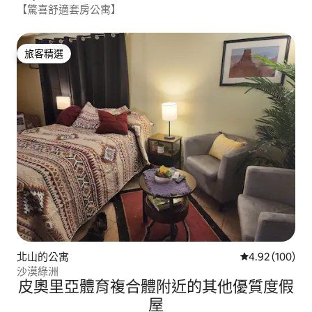
【驚喜舒適套房公寓】
旅客精選
旅客精選
北山的公寓
從 100 則評價
4.92 (100)
沙漠綠洲
皮奧里亞體育複合體附近的其他優質度假
屋