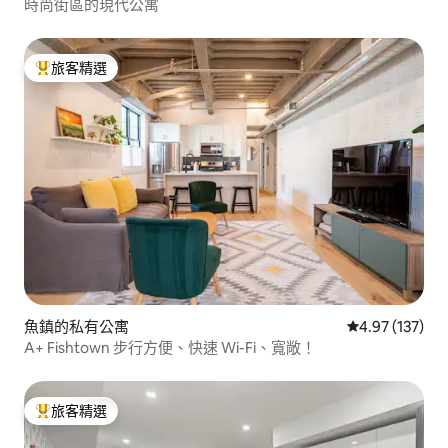
時尚街區的現代公寓
旅客精選
旅客精選榜首
魚鎮的私有公寓
從 137 則評價
4.97 (137)
A+ Fishtown 步行方便、快速 Wi-Fi、寬敞！
旅客精選
旅客精選榜首