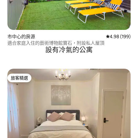
市中心的房源
從 199 則評價
4.98 (199)
適合家庭入住的藝術博物館寶石，附設私人屋頂
設有冷氣的公寓
旅客精選
旅客精選