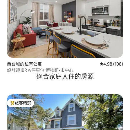
西費城的私有公寓
從 108 則評價
4.98 (108)
設計師1BR w停車位|博物館•市中心
適合家庭入住的房源
旅客精選
旅客精選榜首