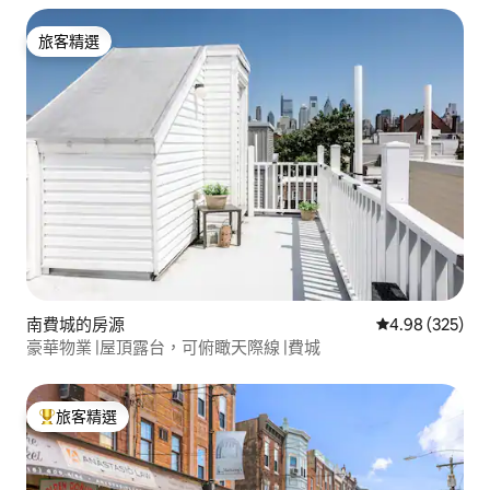
旅客精選
旅客精選
南費城的房源
從 325 則評價
4.98 (325)
豪華物業 |屋頂露台，可俯瞰天際線 |費城
旅客精選
旅客精選榜首