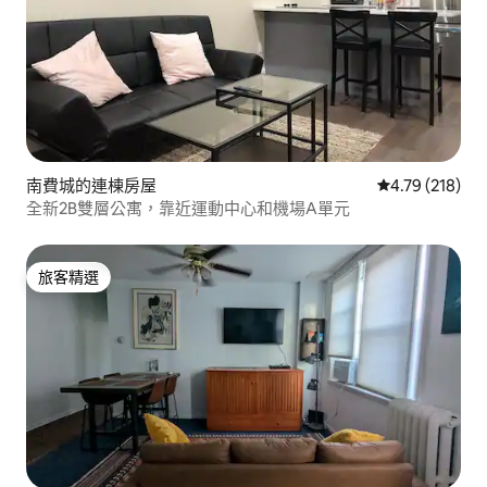
南費城的連棟房屋
從 218 則評價
4.79 (218)
全新2B雙層公寓，靠近運動中心和機場A單元
旅客精選
旅客精選