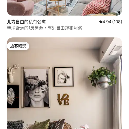
北方自由的私有公寓
從 108 則評價
4.94 (108)
幹淨舒適的1房房源，靠近自由鐘和河濱
旅客精選
旅客精選