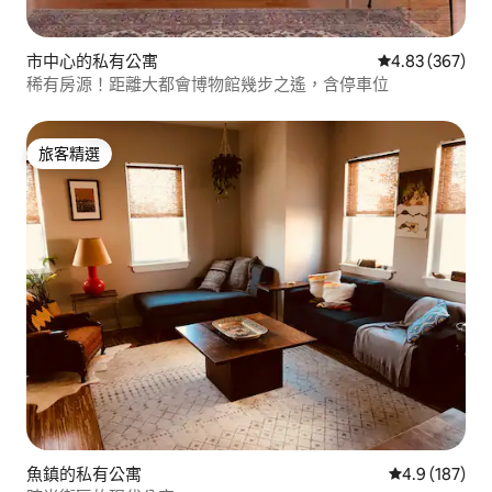
市中心的私有公寓
從 367 則評價
4.83 (367)
稀有房源！距離大都會博物館幾步之遙，含停車位
旅客精選
旅客精選
魚鎮的私有公寓
從 187 則評
4.9 (187)