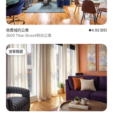
南費城的公寓
從 89 則評價
4.92 (89)
2600 Titan Street時尚公寓
旅客精選
旅客精選