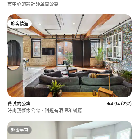
市中心的設計師單間公寓
旅客精選
旅客精選
費城的公寓
從 237 則評價
4.94 (237)
時尚藝術家公寓，附近有酒吧和餐廳
超讚房東
超讚房東