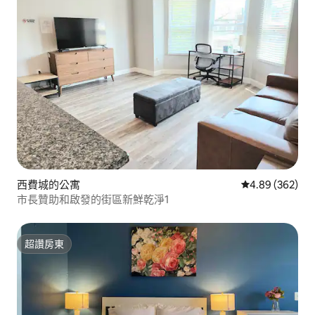
西費城的公寓
從 362 則評價
4.89 (362)
市長贊助和啟發的街區新鮮乾淨1
超讚房東
超讚房東