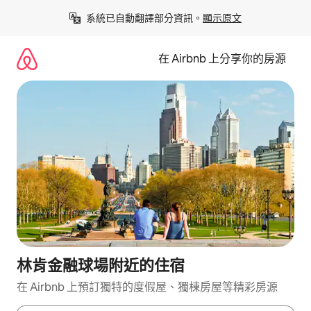
略
系統已自動翻譯部分資訊。
顯示原文
過
以
前
在 Airbnb 上分享你的房源
往
內
容
林肯金融球場附近的住宿
在 Airbnb 上預訂獨特的度假屋、獨棟房屋等精彩房源