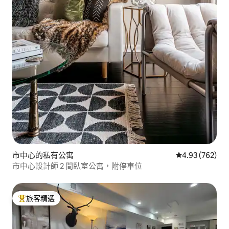
市中心的私有公寓
從 762 則評價
4.93 (762)
市中心設計師 2 間臥室公寓，附停車位
旅客精選
旅客精選榜首