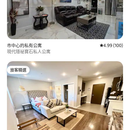
市中心的私有公寓
從 100 則評價
4.99 (100)
現代隱祕寶石私人公寓
旅客精選
旅客精選