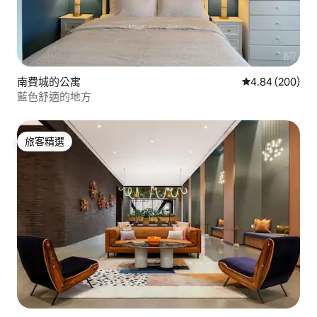
南費城的公寓
從 200 則評價
4.84 (200)
藍色舒適的地方
旅客精選
旅客精選