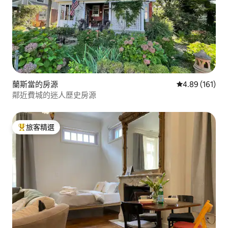
蘭斯當的房源
從 161 則評價
4.89 (161)
鄰近費城的迷人歷史房源
旅客精選
旅客精選榜首