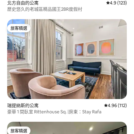
北方自由的公寓
從 123 則評
4.9 (123)
歷史悠久的老城區精品國王2BR度假村
旅客精選
旅客精選
瑞提納斯的公寓
從 112 則評價
4.96 (112)
豪華 1 間臥室 Rittenhouse Sq. |房東：Stay Rafa
旅客精選
旅客精選