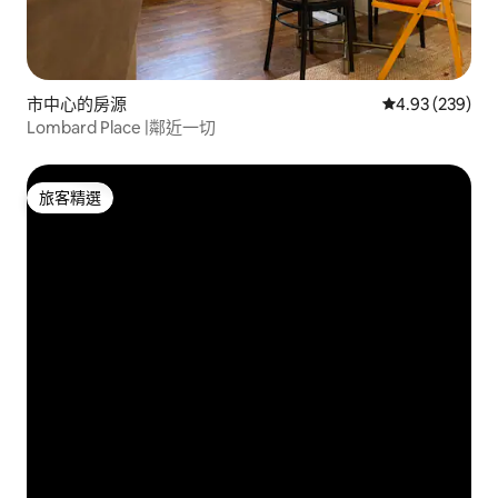
市中心的房源
從 239 則評價
4.93 (239)
Lombard Place |鄰近一切
旅客精選
旅客精選