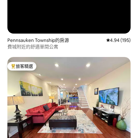
Pennsauken Township的房源
從 195 則評價
4.94 (195)
費城附近的舒適單間公寓
旅客精選
旅客精選榜首