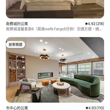
南費城的公寓
從 218 則評價
4.92 (218)
南费城温馨套房6（距离wells Fargo5分钟）交通方便，通往
城市任何景点，欢迎回家！
旅客精選
旅客精選
市中心的公寓
從 110 則評價
4.93 (110)