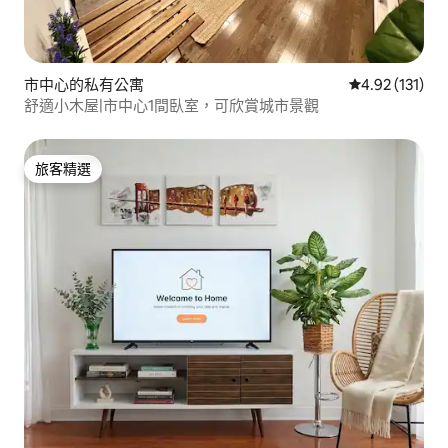
市中心的私有公寓
從 131 則評價
4.92 (131)
舒適小木屋|市中心1間臥室，可欣賞城市景觀
旅客精選
旅客精選