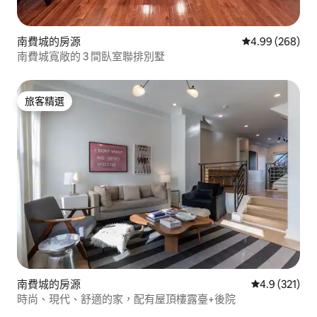
南費城的房源
從 268 則評價
4.99 (268)
南費城寬敞的 3 間臥室聯排別墅
旅客精選
旅客精選
南費城的房源
從 321 則評
4.9 (321)
時尚、現代、舒適的家，配有屋頂樓露臺+後院