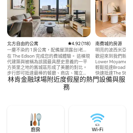
北方自由的公寓
從 118 則評價中獲得 4.92 的平
4.92 (118)
南費城的房源
一塵不染的 1 房公寓，配備屋頂露台|老城
明亮的波西米亞風
區|優質景觀
在 The Edison 完成您的費城體驗。 這棟現
歡迎來到我們新裝
代建築與被稱為該國最具歷史意義的一平
Lower Moyamen
方英里之地的舊城區形成了美麗的對比。
輕鬆抵達Broad S
步行即可抵達最棒的餐廳、商店、獨立
快速抵達The Stadiu
林肯金融球場附近度假屋的熱門設備與服
廳、自由鐘、Race Street Pier 等地！ 搭
Yard和East Passyunk。 我們
乘 Uber 僅需 10 分鐘即可抵達 Eagles、
馨，配有完善的地
務
Phillies、76ers 和 Flyers 的比賽場地。 ➢
放鬆身心，享受您的住宿！ 
標準雙人床 ➢標準雙人沙發床（提供床
加林肯金融球場、公民
單） ➢ 附近停車場的停車費為每天 $20 ➢
Mobile Aren
可眺望美景的共用屋頂露台 ➢工作區 ➢房
我們的連棟房屋步
間內有洗衣機/烘乾機 ➢全天候房客支援
廚房
Wi-Fi