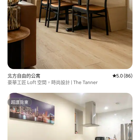
北方自由的公寓
從 86 則評
5.0 (86)
豪華工匠 Loft 空間，時尚設計 | The Tanner
超讚房東
超讚房東