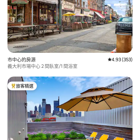
市中心的房源
從 353 則評價
4.93 (353)
義大利市場中心 2 間臥室/1 間浴室
旅客精選
旅客精選榜首