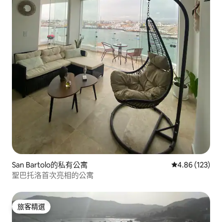
San Bartolo的私有公寓
從 123 則評價
4.86 (123)
聖巴托洛首次亮相的公寓
旅客精選
旅客精選