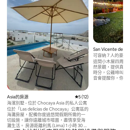
San Vicente de
可容納 7 人的豪
浴缸
這間小木屋四周都
然景觀，提供真正
時分，公雞啼叫和
音會提醒你，你身
遠離城市喧囂。 
腳步的地方……但
(Boulevard de Asi
Asia的房源
從 12 則評價中獲得 5 的平
5 (12)
自然、安靜、放鬆的環境 •🔥
海濱別墅 - 位於 Chocaya Asia 的私人公寓
用熱水浴缸、火坑
位於「Las delicias de Chocaya」公寓區的
景點的地區
海灘房屋，配備你度過悠閒假期所需的一
切設施，讓你遠離城市喧囂，盡情享受海
灘生活。 房源距離利馬 (Lima) 1 小時 30 分