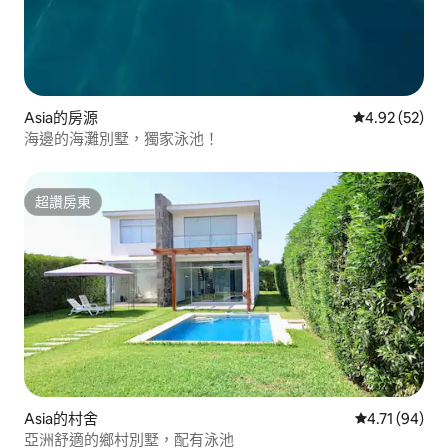
Asia的房源
從 52 則評價
4.92 (52)
海邊的海灘別墅，獨家泳池！
超讚房東
超讚房東
Asia的村舍
從 94 則評價
4.71 (94)
亞洲舒適的鄉村別墅，配有泳池