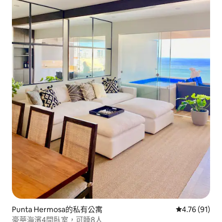
Punta Hermosa的私有公寓
從 91 則評價
4.76 (91)
豪華海濱4間臥室，可睡8人