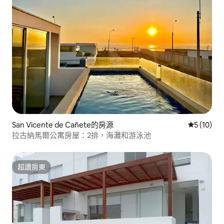
San Vicente de Cañete的房源
從 10 則
5 (10)
拉古納馬爾公寓房屋：2排，海灘和游泳池
超讚房東
超讚房東