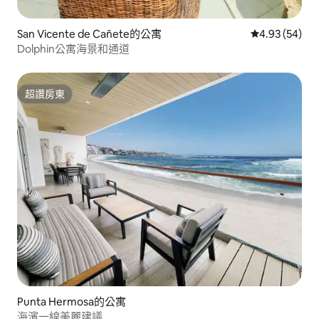
San Vicente de Cañete的公寓
從 54 則評價
4.93 (54)
Dolphin公寓海景和通道
超讚房東
超讚房東
Punta Hermosa的公寓
海濱一線美麗建議