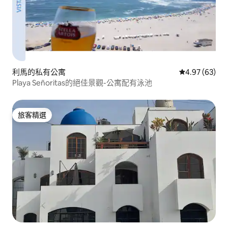
利馬的私有公寓
從 63 則評價
4.97 (63)
Playa Señoritas的絕佳景觀-公寓配有泳池
旅客精選
旅客精選