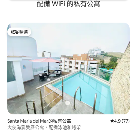
配備 WiFi 的私有公寓
旅客精選
旅客精選
Santa Maria del Mar的私有公寓
從 77 則評
4.9 (77)
大使海灘雙層公寓，配備泳池和烤架