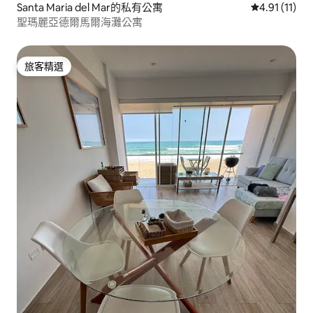
Santa Maria del Mar的私有公寓
從 11 則評價
4.91 (11)
聖瑪麗亞德爾馬爾海灘公寓
旅客精選
旅客精選