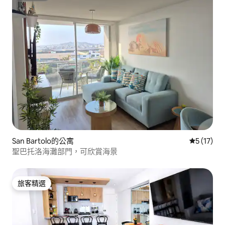
San Bartolo的公寓
從 17 則
5 (17)
聖巴托洛海灘部門，可欣賞海景
旅客精選
旅客精選