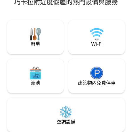
巧卡拉附近度假屋的熱門設備與服務
鐘多一點，位於 Las Delicias 公寓大樓內，
毗鄰 Real Club，位於 Panamericana Sur
公路 92.5 公里處，靠近 Boulevard de
Asia（開車 15 分鐘）。
廚房
Wi-Fi
泳池
建築物內免費停車
空調設備