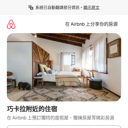
略
系統已自動翻譯部分資訊。
顯示原文
過
以
前
在 Airbnb 上分享你的房源
往
內
容
巧卡拉附近的住宿
在 Airbnb 上預訂獨特的度假屋、獨棟房屋等精彩房源