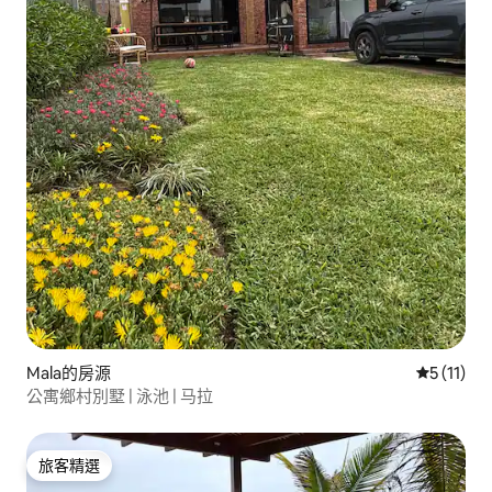
Mala的房源
從 11 則
5 (11)
公寓鄉村別墅 | 泳池 | 马拉
旅客精選
旅客精選