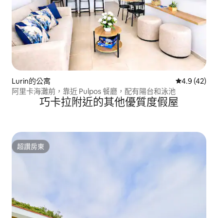
Lurin的公寓
從 42 則評
4.9 (42)
阿里卡海灘前，靠近 Pulpos 餐廳，配有陽台和泳池
巧卡拉附近的其他優質度假屋
超讚房東
超讚房東