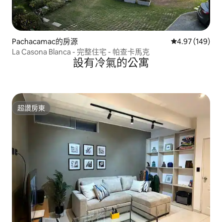
Pachacamac的房源
從 149 則評價
4.97 (149)
La Casona Blanca - 完整住宅 - 帕查卡馬克
設有冷氣的公寓
超讚房東
超讚房東