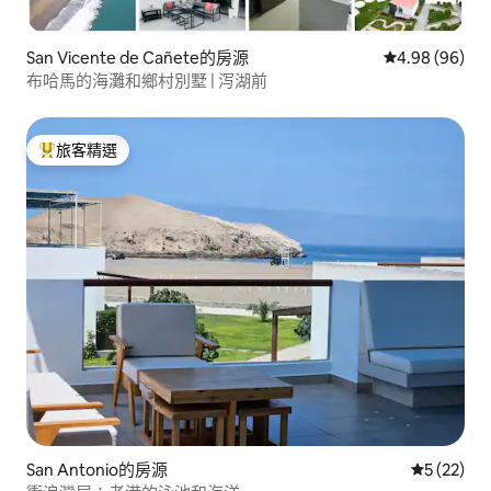
San Vicente de Cañete的房源
從 96 則評價
4.98 (96)
布哈馬的海灘和鄉村別墅 | 泻湖前
旅客精選
旅客精選榜首
San Antonio的房源
從 22 則
5 (22)