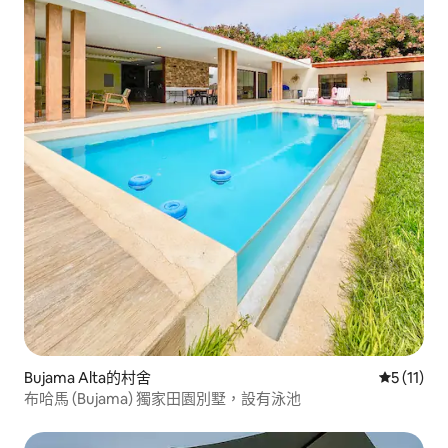
Bujama Alta的村舍
從 11 則
5 (11)
布哈馬 (Bujama) 獨家田園別墅，設有泳池