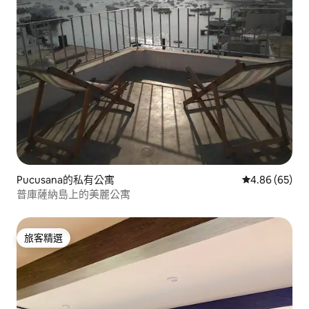
Pucusana的私有公寓
從 65 則評價
4.86 (65)
普庫薩納島上的美麗公寓
旅客精選
旅客精選