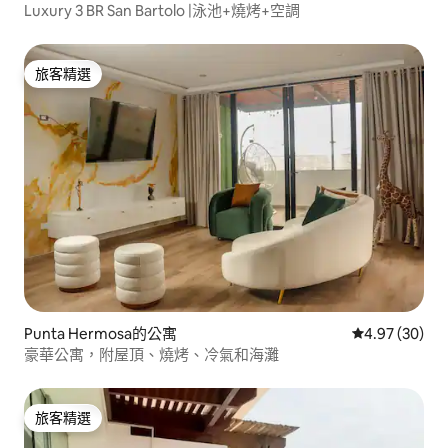
Luxury 3 BR San Bartolo |泳池+燒烤+空調
旅客精選
旅客精選
Punta Hermosa的公寓
從 30 則評價
4.97 (30)
豪華公寓，附屋頂、燒烤、冷氣和海灘
旅客精選
旅客精選