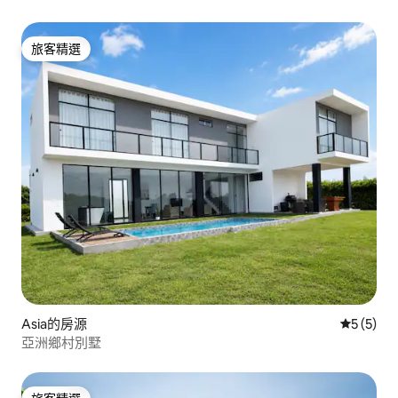
旅客精選
旅客精選
Asia的房源
從 5 則
5 (5)
亞洲鄉村別墅