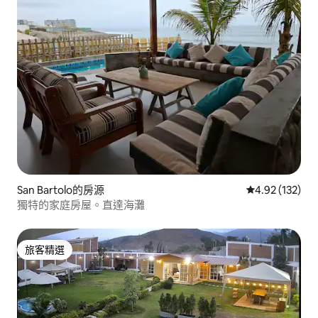
San Bartolo的房源
從 132 則評價
4.92 (132)
獨特的家庭房屋。直達海灘
旅客精選
旅客精選