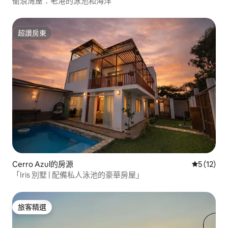
衝浪灣屋：老港的泳池和海洋
超讚房東
超讚房東
Cerro Azul的房源
從 12 則
5 (12)
「Iris 別墅 | 配備私人泳池的豪華房屋」
旅客精選
旅客精選