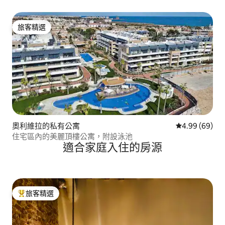
旅客精選
旅客精選
奧利維拉的私有公寓
從 69 則評價
4.99 (69)
住宅區內的美麗頂樓公寓，附設泳池
適合家庭入住的房源
旅客精選
旅客精選榜首