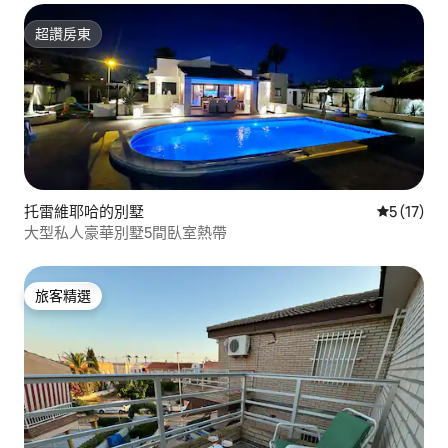
超讚房東
超讚房東
托雷維耶哈的別墅
從 17 則
5 (17)
大型私人豪華別墅5間臥室熱帶
旅客精選
旅客精選