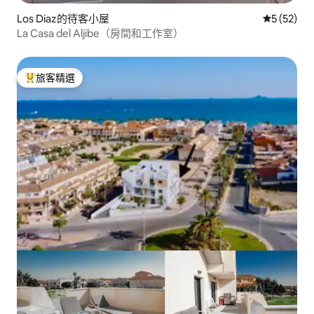
Los Diaz的待客小屋
從 52 則
5 (52)
La Casa del Aljibe（房間和工作室）
旅客精選
旅客精選榜首