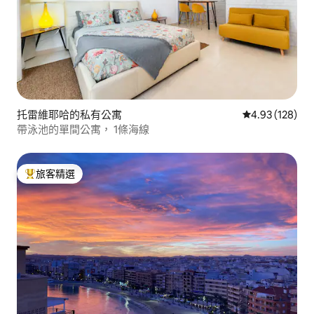
托雷維耶哈的私有公寓
從 128 則評價
4.93 (128)
帶泳池的單間公寓， 1條海線
旅客精選
旅客精選榜首