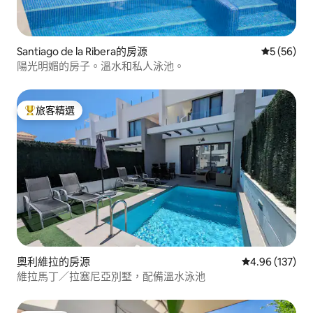
Santiago de la Ribera的房源
從 56 則
5 (56)
陽光明媚的房子。溫水和私人泳池。
旅客精選
旅客精選榜首
奧利維拉的房源
從 137 則評價
4.96 (137)
維拉馬丁／拉塞尼亞別墅，配備溫水泳池