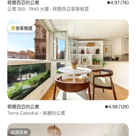
穆爾西亞的公寓
從 76 則評價
4.97 (76)
公寓 300 - 1940 大樓 - 穆爾西亞豪華租賃
旅客精選
旅客精選榜首
穆爾西亞的公寓
從 129 則評價
4.98 (129)
Torre Catedral。美麗的公寓
超讚房東
超讚房東