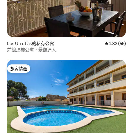
Los Urrutias的私有公寓
從 55 則評價
4.82 (55)
前線頂樓公寓，景觀迷人
旅客精選
旅客精選