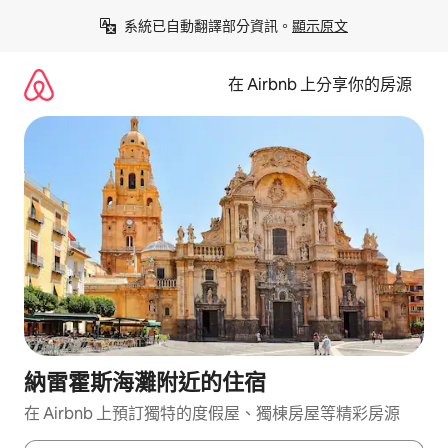
略
系統已自動翻譯部分資訊。
顯示原文
過
以
前
在 Airbnb 上分享你的房源
往
內
容
納雷霍斯海灘附近的住宿
在 Airbnb 上預訂獨特的度假屋、獨棟房屋等精彩房源