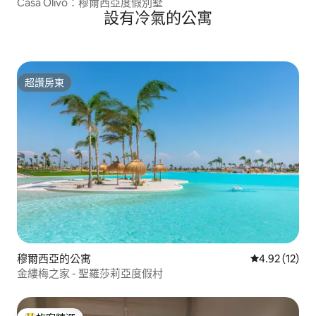
Casa Olivo：穆爾西亞度假別墅
設有冷氣的公寓
超讚房東
超讚房東
穆爾西亞的公寓
從 12 則評價
4.92 (12)
金縷梅之家 - 聖羅莎莉亞度假村