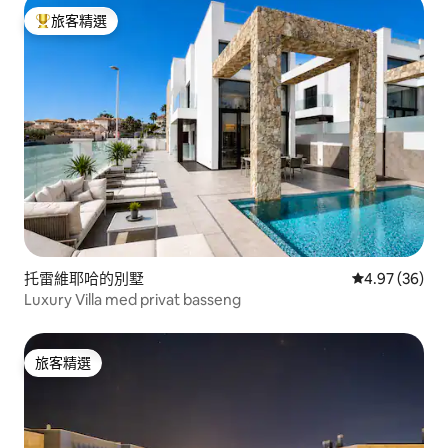
旅客精選
旅客精選榜首
托雷維耶哈的別墅
從 36 則評價
4.97 (36)
Luxury Villa med privat basseng
旅客精選
旅客精選