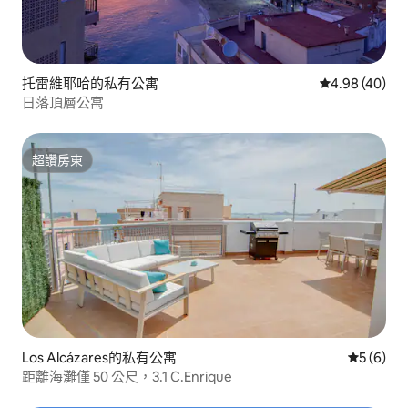
托雷維耶哈的私有公寓
從 40 則評價
4.98 (40)
日落頂層公寓
超讚房東
超讚房東
Los Alcázares的私有公寓
從 6 則
5 (6)
距離海灘僅 50 公尺，3.1 C.Enrique