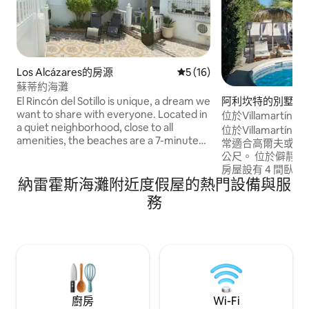
Los Alcázares的房源
從 16 則評價中獲得 5 的平
5 (16)
蘇蒂約海灘
El Rincón del Sotillo is unique, a dream we
阿利坎特的別墅
want to share with everyone. Located in
位於Villamart
a quiet neighborhood, close to all
球場和La Zenia
位於Villamart
amenities, the beaches are a 7-minute
常適合高爾夫或家庭
walk away, so you won't need a car at all.
公尺。 位於僻靜街道上的獨棟別墅。這棟
The front porch is perfectly situated
房屋設有 4 間臥室
with both sun and shade, and then
納雷霍斯海灘附近度假屋的熱門設備與服
情侶、家庭或與朋
there's everything else: air conditioning,
的房客入住。 您可以享受自己的泳池和鬱
務
Wi-Fi, smart TV, kitchenware, towels,
鬱蔥蔥的花園，同時
shower gel, shampoo, and many more
餐廳、酒吧和 La Fue
little things you'll only discover by staying
鐘內就有幾個熱門
at El Rincón del Sotillo.
亞 (La Zenia) 和
Flamenca) 約 5
Zenia Boulevard)
廚房
Wi-Fi