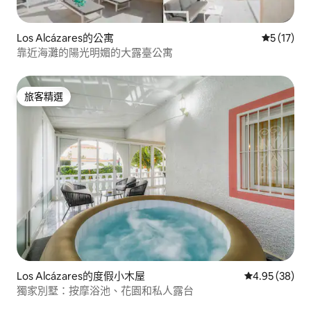
Los Alcázares的公寓
從 17 則
5 (17)
靠近海灘的陽光明媚的大露臺公寓
旅客精選
旅客精選
Los Alcázares的度假小木屋
從 38 則評價
4.95 (38)
獨家別墅：按摩浴池、花園和私人露台