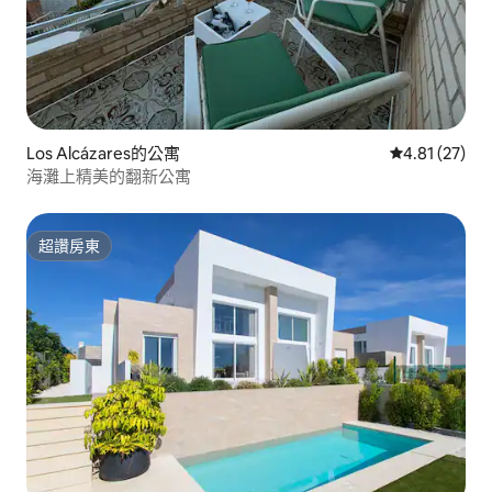
Los Alcázares的公寓
從 27 則評價
4.81 (27)
海灘上精美的翻新公寓
超讚房東
超讚房東