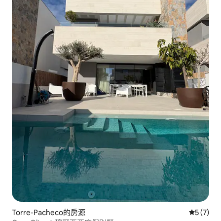
Torre-Pacheco的房源
從 7 則
5 (7)