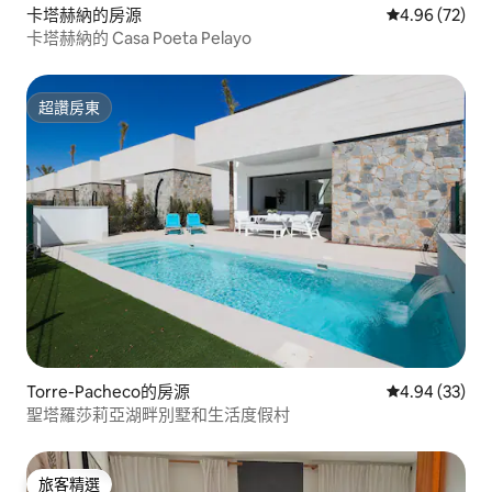
卡塔赫納的房源
從 72 則評價
4.96 (72)
卡塔赫納的 Casa Poeta Pelayo
超讚房東
超讚房東
Torre-Pacheco的房源
從 33 則評價
4.94 (33)
聖塔羅莎莉亞湖畔別墅和生活度假村
旅客精選