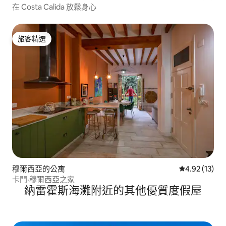
在 Costa Calida 放鬆身心
旅客精選
旅客精選
穆爾西亞的公寓
從 13 則評價
4.92 (13)
卡門·穆爾西亞之家
納雷霍斯海灘附近的其他優質度假屋