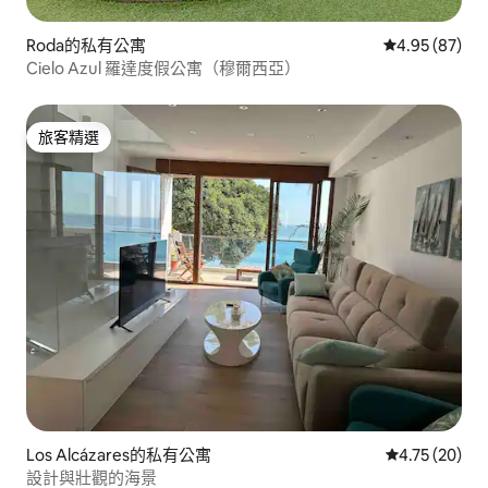
Roda的私有公寓
從 87 則評價
4.95 (87)
Cielo Azul 羅達度假公寓（穆爾西亞）
旅客精選
旅客精選
Los Alcázares的私有公寓
從 20 則評價
4.75 (20)
設計與壯觀的海景