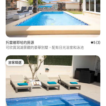
托雷維耶哈的房源
從 3 則
5 (3)
可欣賞潟湖景觀的豪華別墅，配有日光浴室和泳池
旅客精選
旅客精選