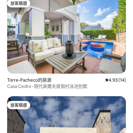
旅客精選
旅客精選
Torre-Pacheco的房源
從 14 則評價
4.93 (14)
Casa Cedro -現代高爾夫度假村泳池別墅
旅客精選
旅客精選