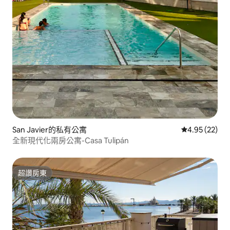
San Javier的私有公寓
從 22 則評價
4.95 (22)
全新現代化兩房公寓-Casa Tulipán
超讚房東
超讚房東