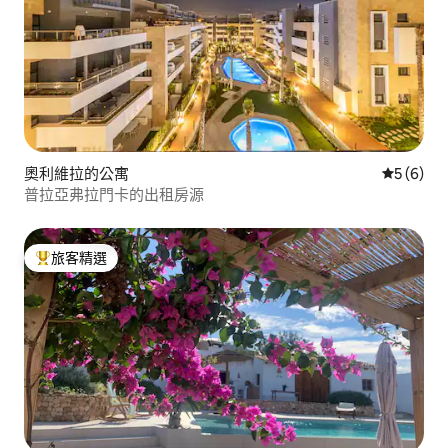
奧利維拉的公寓
從 6 則
5 (6)
普拉亞弗拉門卡的出租房源
旅客精選
旅客精選榜首