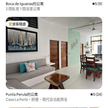
Boca de Iguanas的公寓
從 9 則
5 (9)
2 間臥室 1 間浴室公寓
旅客精選
旅客精選榜首
Punta Perula的公寓
從 24 則
5 (24)
Casa La Perla。舒適、現代且功能齊全