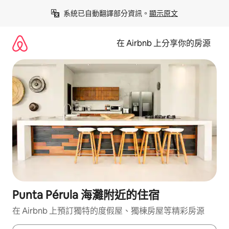
略
系統已自動翻譯部分資訊。
顯示原文
過
以
前
在 Airbnb 上分享你的房源
往
內
容
Punta Pérula 海灘附近的住宿
在 Airbnb 上預訂獨特的度假屋、獨棟房屋等精彩房源