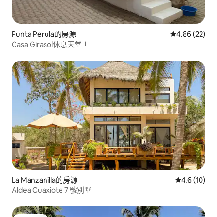
Punta Perula的房源
從 22 則評價
4.86 (22)
Casa Girasol休息天堂！
La Manzanilla的房源
從 10 則評
4.6 (10)
Aldea Cuaxiote 7 號別墅