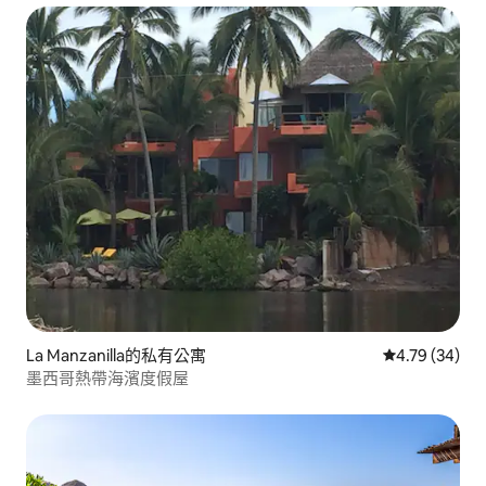
La Manzanilla的私有公寓
從 34 則評價
4.79 (34)
墨西哥熱帶海濱度假屋