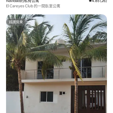
Navidad的私有公寓
從 26 則評價
4.85 (26)
El Careyes Club 的一間臥室公寓
超讚房東
超讚房東