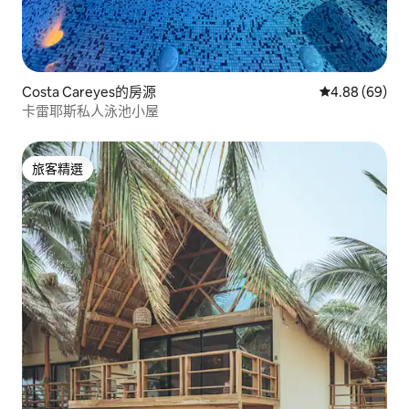
Costa Careyes的房源
從 69 則評價
4.88 (69)
卡雷耶斯私人泳池小屋
旅客精選
旅客精選