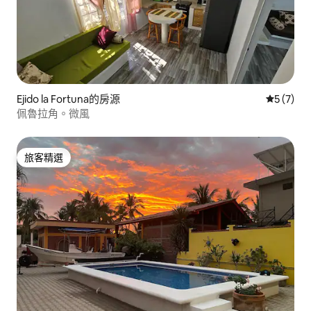
Ejido la Fortuna的房源
從 7 則
5 (7)
佩魯拉角。微風
旅客精選
旅客精選