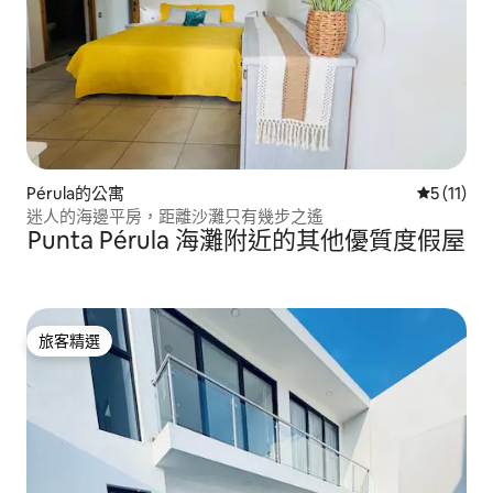
Pérula的公寓
從 11 則
5 (11)
迷人的海邊平房，距離沙灘只有幾步之遙
Punta Pérula 海灘附近的其他優質度假屋
旅客精選
旅客精選