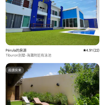
Pérula的房源
從 22 則評價
4.91 (22)
Tiburon別墅-海灘附近有泳池
超讚房東
超讚房東