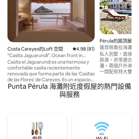
Pérula的圓頂屋
蓬塔佩魯拉海灘海
Costa Careyes的Loft 空間
從 81 則評價中獲得 4.98 的平
4.98 (81)
私人別墅，直接在
“Casita Jaguarundi”. Ocean front in
房源，非常適合裸
Careyes.
Casita el Jaguarundi es una hermosa y
灘。兩個戶外淋浴。
confortable casita recientemente
一間配有特大雙人
renovada que forma parte de las 'Casitas
牀和標準雙人牀 Wi
de las Flores' de Careyes. Es un espacio
房、廚房、W/D、
Punta Pérula 海灘附近度假屋的熱門設備
para disfrutar tu tiempo en armonía y
波爐、冰箱。 配
confort, con una vista espectacular, en
與服務
位和50 Amp.R
uno de los destinos más exclusivos del
海灘上方，讓您沉
país.
達餐廳和雜貨店。
務。 外面的生活貓！
廚房
Wi-Fi