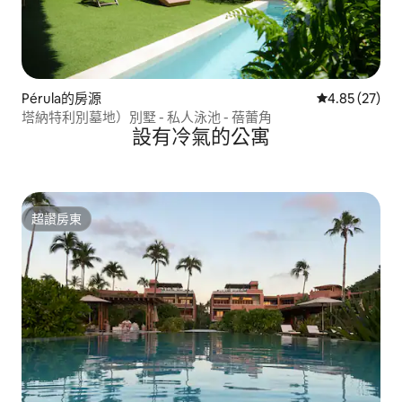
Pérula的房源
從 27 則評價
4.85 (27)
塔納特利別墓地）別墅 - 私人泳池 - 蓓蕾角
設有冷氣的公寓
超讚房東
超讚房東