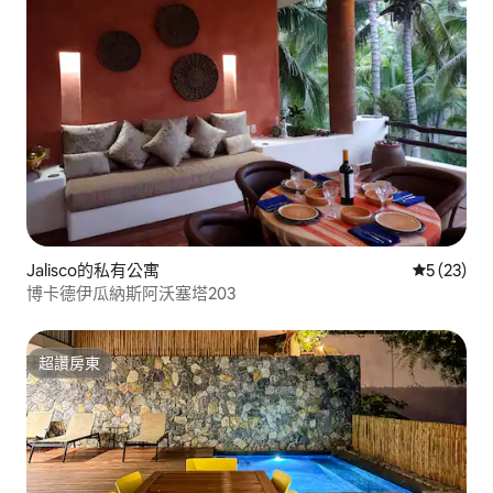
Jalisco的私有公寓
從 23 則
5 (23)
博卡德伊瓜納斯阿沃塞塔203
超讚房東
超讚房東