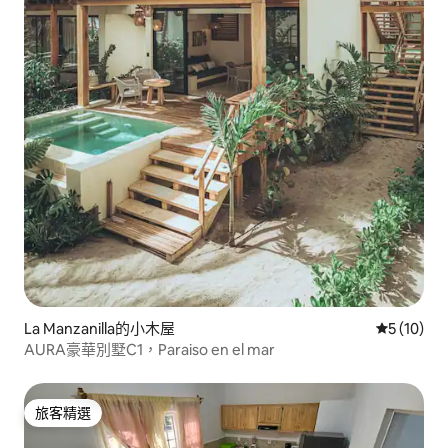
La Manzanilla的小木屋
從 10 則
5 (10)
AURA豪華別墅C1，Paraiso en el mar
旅客精選
旅客精選