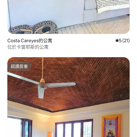
Costa Careyes的公寓
從 21 則
5 (21)
位於卡雷耶斯的公寓
超讚房東
超讚房東