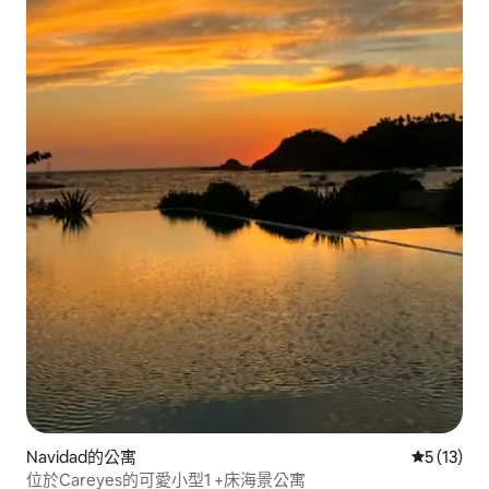
Navidad的公寓
從 13 則
5 (13)
位於Careyes的可愛小型1 +床海景公寓