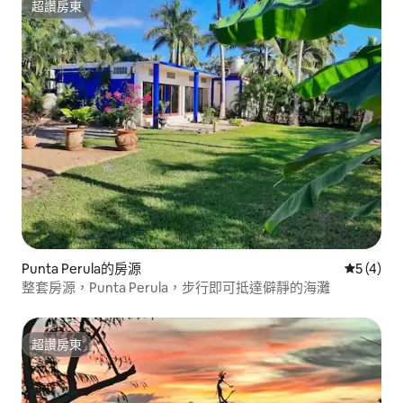
超讚房東
超讚房東
Punta Perula的房源
從 4 則
5 (4)
整套房源，Punta Perula，步行即可抵達僻靜的海灘
超讚房東
超讚房東