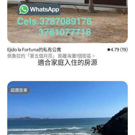
Ejido la Fortuna的私有公寓
從 19 則評價
4.79 (19)
佩魯拉的「第五個月亮」 距離海灘1個街區。
適合家庭入住的房源
超讚房東
超讚房東