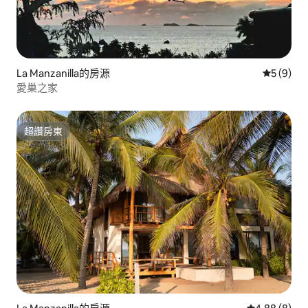
La Manzanilla的房源
從 9 則
5 (9)
愛巢之家
超讚房東
超讚房東