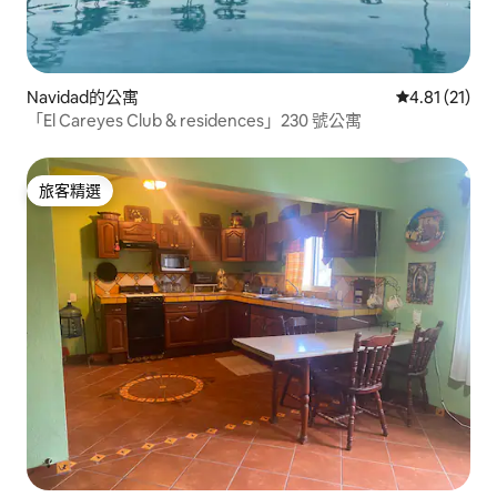
Navidad的公寓
從 21 則評價
4.81 (21)
「El Careyes Club & residences」230 號公寓
旅客精選
旅客精選