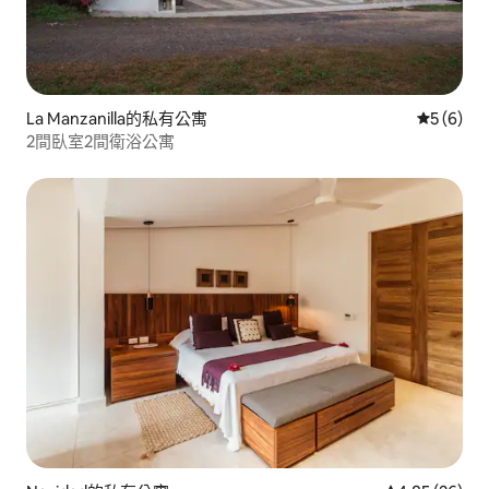
La Manzanilla的私有公寓
從 6 則
5 (6)
2間臥室2間衛浴公寓