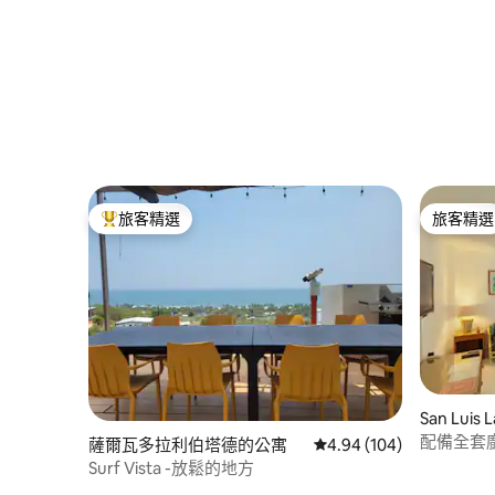
旅客精選
旅客精選
旅客精選榜首
旅客精選
San Luis
配備全套
薩爾瓦多拉利伯塔德的公寓
從 104 則評價中獲得 4.
4.94 (104)
Surf Vista -放鬆的地方