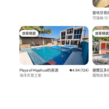
聖地牙哥
可容納 1
旅客精選
旅客精選
旅客精選
旅客精選
Playa el Majahual的房源
從 124 則評價中獲得 4.
4.94 (124)
薩爾瓦多
海洋天堂之家
寵物友善的
鐘路程