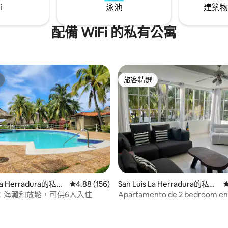
i
泳池
建築物
配備 WiFi 的私有公寓
旅客精選
旅客精選
 La Herradura的私有
從 156 則評價中獲得 4.88 的平均評分（滿分 5
4.88 (156)
San Luis La Herradura的私有
公寓
：海灘和放鬆，可供6人入住
Apartamento de 2 bedroom en 
Jaltepeque
88 的平均評分（滿分 5 分）