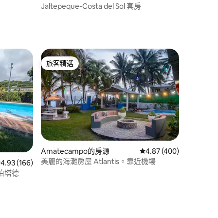
公寓
Jaltepeque-Costa del Sol 套房
旅客精選
旅客精選
Amatecampo的房源
從 400 則評價中獲得 4
4.87 (400)
美麗的海灘房屋 Atlantis。靠近機場
 166 則評價中獲得 4.93 的平均評分（滿分 5 分）
4.93 (166)
伯塔德