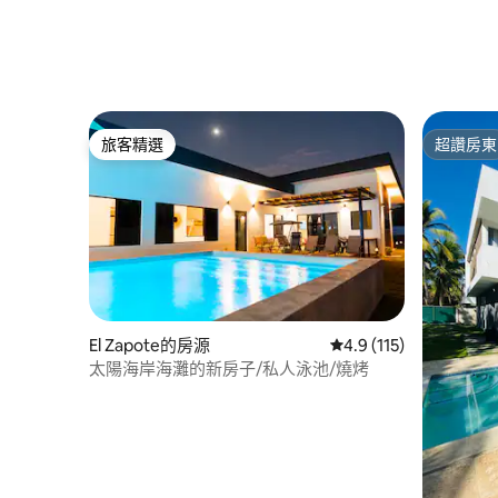
旅客精選
超讚房東
旅客精選
超讚房東
El Zapote的房源
從 115 則評價中獲得 4
4.9 (115)
太陽海岸海灘的新房子/私人泳池/燒烤