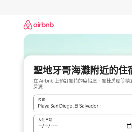
略
過
以
前
往
內
容
聖地牙哥海灘附近的住
在 Airbnb 上預訂獨特的度假屋、獨棟房屋等精
房源
位置
如有搜尋結果，瀏覽內容時請使用上下箭頭，或輕
入住日期