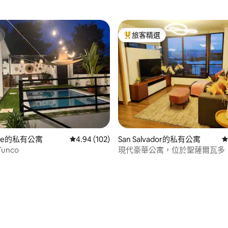
旅客精選
旅客精選榜首
.98 的平均評分（滿分 5 分）
que的私有公寓
從 102 則評價中獲得 4.94 的平均評分（滿分 5
4.94 (102)
San Salvador的私有公寓
從
 Tunco
現代豪華公寓，位於聖薩爾瓦多