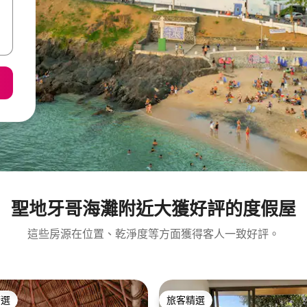
聖地牙哥海灘附近大獲好評的度假屋
這些房源在位置、乾淨度等方面獲得客人一致好評。
精選
旅客精選
榜首
旅客精選