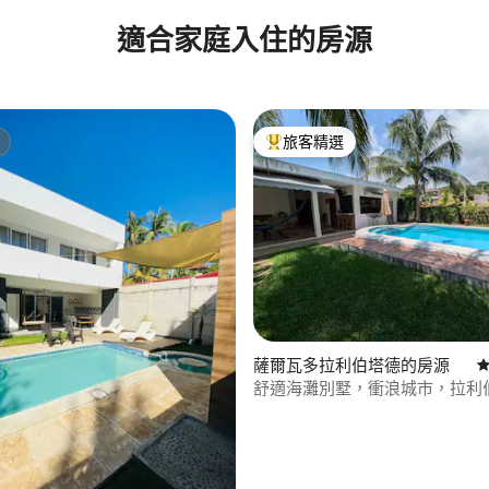
適合家庭入住的房源
旅客精選
旅客精選榜首
.9 的平均評分（滿分 5 分）
薩爾瓦多拉利伯塔德的房源
從
舒適海灘別墅，衝浪城市，拉利