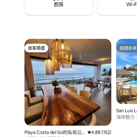
廚房
Wi-F
旅客精選
超讚房東
旅客精選
超讚房東
San Luis
公寓
海岸魅力
Playa Costa del Sol的私有公
從 152 則評價中獲得 4.
4.88 (152)