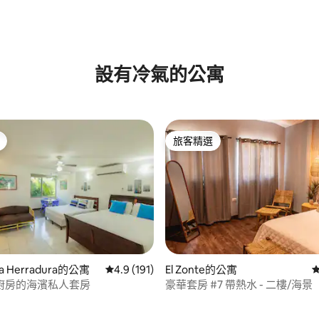
設有冷氣的公寓
旅客精選
旅客精選
 La Herradura的公寓
從 191 則評價中獲得 4.9 的平均評分（滿分 5
4.9 (191)
El Zonte的公寓
廚房的海濱私人套房
豪華套房 #7 帶熱水 - 二樓/海景
94 的平均評分（滿分 5 分）