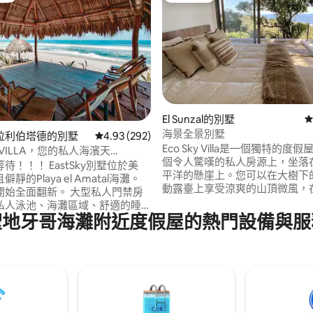
El Sunzal的別墅
從
海景全景別墅
94 的平均評分（滿分 5 分）
拉利伯塔德的別墅
從 292 則評價中獲得 4.93 的平均評分（滿分 5
4.93 (292)
Eco Sky Villa是一個獨特的度
Y VILLA，您的私人海濱天
個令人驚嘆的私人房源上，坐落
EastSky別墅位於美
平洋的懸崖上。您可以在大樹下
靜的Playa el Amatal海灘。
動露臺上享受涼爽的山頂微風，
面翻新。 大型私人門禁房
私人泳池放鬆身心，同時距離世
私人泳池、海灘區域、舒適的睡
衝浪海灘El Sunzal、La Boca
聖地牙哥海灘附近度假屋的熱門設備與服
/室外生活和用餐空間。 我們提
浪小鎮El Tunco僅3分鐘車程。
。 我們剛剛安裝了
個小時的驚人海景後，我希望您
k衛星網路，方便房客使用 在IG上
到整體的平靜和幸福感。
stskyvilla ，查看我們所有的最新
新