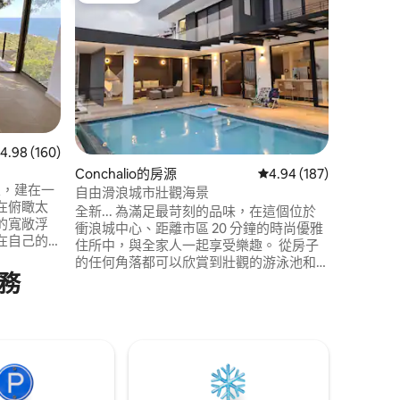
棕櫚灘 | 滑
🌴 棕櫚
🌊 專
忘時光而
池、寬敞
域，同時
海灘房屋
戶外燒烤
日、家庭
 160 則評價中獲得 4.98 的平均評分（滿分 5 分）
4.98 (160)
行的活動。🌴
 分）
Conchalio的房源
從 187 則評價中獲得 4
4.94 (187)
假屋，建在一
自由滑浪城市壯觀海景
在俯瞰太
全新... 為滿足最苛刻的品味，在這個位於
的寬敞浮
衝浪城中心、距離市區 20 分鐘的時尚優雅
在自己的
住所中，與全家人一起享受樂趣。 從房子
界一流的
的任何角落都可以欣賞到壯觀的游泳池和
na和生動的衝
務
海景，奢華的裝潢和令人難以置信的舒適
在欣賞了幾
度，每個房間都配有步入式衣櫃和豪華的
也能感受
私人浴室。 可停放 3 輛車的車庫、訪客停
車位、房屋前的綠地區域和封閉式住宅區
的私人保安。 包括 24 小時服務。