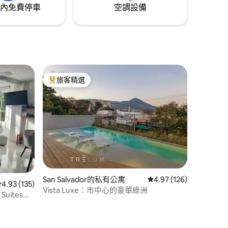
內免費停車
空調設備
旅客精選
旅客精選榜首
San Salvador的私有公寓
從 126 則評價中獲得 4
4.97 (126)
 分）
從 135 則評價中獲得 4.93 的平均評分（滿分 5 分）
4.93 (135)
Vista Luxe：市中心的豪華綠洲
Suites