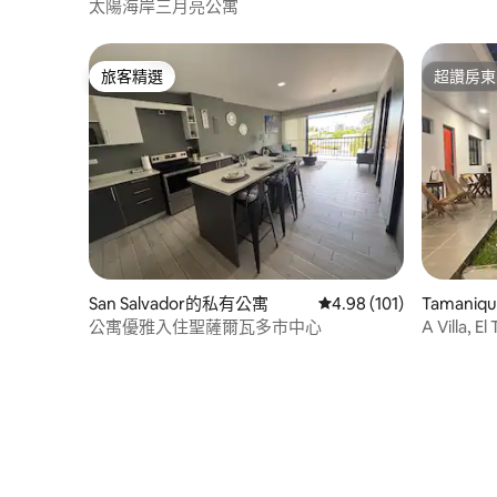
寓
太陽海岸三月亮公寓
旅客精選
超讚房東
旅客精選
超讚房東
San Salvador的私有公寓
從 101 則評價中獲得 4
4.98 (101)
Tamani
公寓優雅入住聖薩爾瓦多市中心
A Villa, El