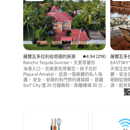
薩爾瓦多拉利伯塔德的房源
從 219 則評價中獲得 4.
4.94 (219)
薩爾瓦多
Rancho Tequila Sunrise。天堂等著你
EASTSK
堂！！！
海濱入口，完美景色等著您。房子位於
天堂正在等待！！！ 
Playa el Amatal。 這是一個美麗的私人海
麗、安全且僻
灘。 安全、安靜的有門禁的建築群。 距離
剛剛從頭開始全
Surf City 僅 25 分鐘路程，距離機場 30 分
源，配有
鐘路程。 房子就在海灘前面，配備所有必
眠區、室內
要的設施，可供休息、放鬆和享受大自
供如家一般的舒適
然。 在海灘上涼快一下，或享受有吧檯的
StarLin
泳池。 設備齊全的室內廚房，以及全新的
關注# ea
室外廚房/酒吧。 所有臥室均設有空調和吊
升級和更
扇。