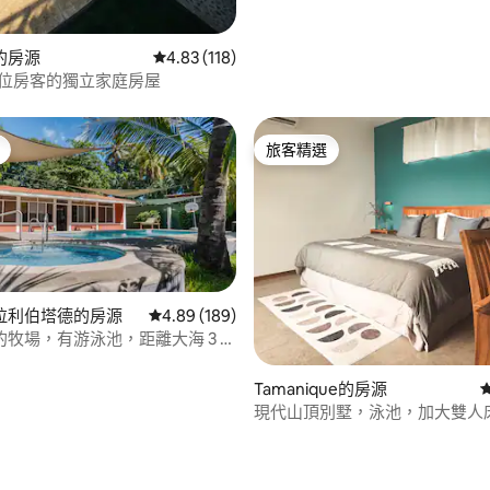
的房源
從 118 則評價中獲得 4.83 的平均評分（滿分 5
4.83 (118)
2 位房客的獨立家庭房屋
旅客精選
旅客精選
94 的平均評分（滿分 5 分）
拉利伯塔德的房源
從 189 則評價中獲得 4.89 的平均評分（滿分 5
4.89 (189)
牧場，有游泳池，距離大海 3 分
Tamanique的房源
現代山頂別墅，泳池，加大雙人床 
床，可供4人入住