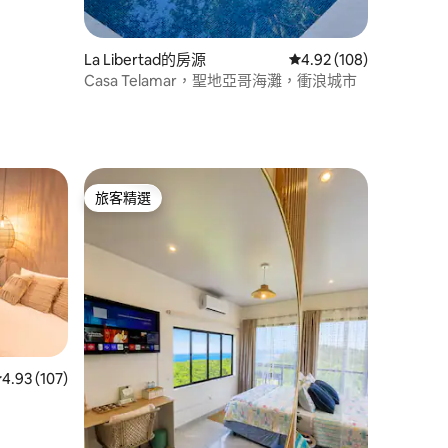
La Libertad的房源
從 108 則評價中獲得 4
4.92 (108)
Casa Telamar，聖地亞哥海灘，衝浪城市
旅客精選
旅客精選
 分）
從 107 則評價中獲得 4.93 的平均評分（滿分 5 分）
4.93 (107)