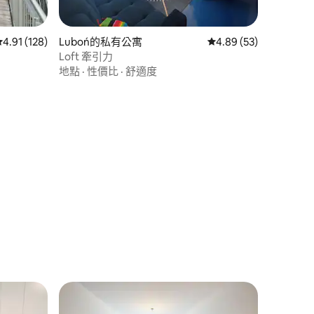
 分）
從 128 則評價中獲得 4.91 的平均評分（滿分 5 分）
4.91 (128)
Luboń的私有公寓
從 53 則評價中獲得 4
4.89 (53)
Loft 牽引力
地點
·
性價比
·
舒適度