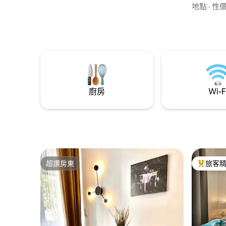
心（Shell
地點
·
性
Jagiello
維爾城堡（
場 – 1
庫裡）。可
（每晚 5
廚房
Wi-F
超讚房東
旅客
超讚房東
旅客精選