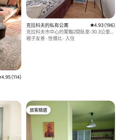
 分）
克拉科夫的私有公寓
從 196 則評價中獲得 4
4.93 (196)
克拉科夫市中心的驚豔2間臥室-30.3公里至
主廣場
親子友善
·
性價比
·
入住
從 114 則評價中獲得 4.95 的平均評分（滿分 5 分）
4.95 (114)
旅客精選
旅客精選