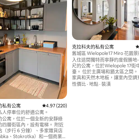
94 的平均評分（滿分 5 分）
克拉科夫的私有公寓
從
舊城區 Wielopole17 Miro 花
空調
入住這間獨特而寧靜的度假勝地- 
尺的公寓，位於Wielopole 17
臺。 位於主廣場和猶太區之間。
家具和天然木地板，讓室內空調
力。 使用帶條形音箱的智慧電視
性價比
·
地點
·
裝潢
樂。 公寓包括： —客廳配有沙發牀和用餐
區域 —配有標準雙人牀的獨立臥
齊全的廚房 —陽臺 —每個房間
的私有公寓
從 220 則評價中獲得 4.97 的平均評分（滿分 5
4.97 (220)
調 —帶淋浴間的浴室
私人停車位的舒適公寓。
的公寓，位於一個全新的安靜綠
的四層街區內，設有電梯。 附近
（步行 6 分鐘）、多家雜貨店
Żabka、Stokrotka）和一個商業中