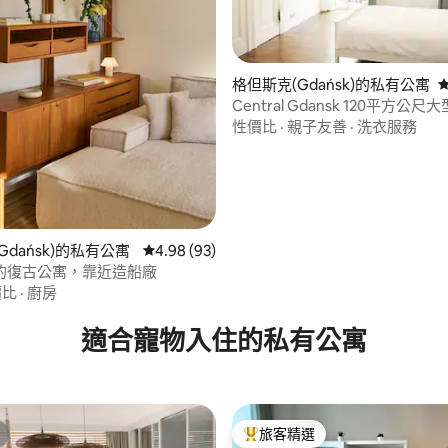
96 的平均評分（滿分 5 分）
格但斯克(Gdańsk)的私有公寓
Central Gdansk 120平方公
公寓，可容納10人。
性價比
·
親子友善
·
洗衣服務
Gdańsk)的私有公寓
從 93 則評價中獲得 4.98 的平均評分（滿分 5
4.98 (93)
的復古公寓，靠近造船廠
價比
·
廚房
適合寵物入住的私有公寓
旅客精選
旅客精選榜首