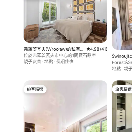
弗羅茨瓦夫(Wrocław)的私有
從 41 則評價中獲得 4.
4.98 (41)
公寓
位於弗羅茨瓦夫市中心的1間寶石臥室
Świnouj
親子友善
·
地點
·
長期住宿
Forest
切
地點
·
親
旅客精選
旅客精選
旅客精選
旅客精選