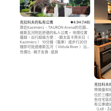
克拉科夫的私有公寓
從 148 則評價中獲得 4.
4.94 (148)
靠近Kazimierz、TAURON Arena的花園公
寓
維斯瓦河附近舒適的私人公寓。 地理位置
優越，出行超級方便： -猶太區卡齊米日（
Kazimierz ） 10分鐘（電車）或步行20分
鐘即可抵達維斯瓦河（ Vistula River ）沿
岸的公園 -老城區（ Stare Miasto ） 15分鐘
性價比
·
親子友善
·
退房
（電車）或步行30分鐘 -步行10分鐘即可抵
達TAURON Arena 可容納7人： 1間配有雙
人床的客房、1間配有3張單人床的客房和配
有可轉換沙發的客廳。 綠色街區，美麗的
花園，燒烤選擇，免費停車位。 我們歡迎
寵物入住:)
克拉科夫
帶陽臺和
位於三樓
色住宅區
有公車總站
（Lidl、