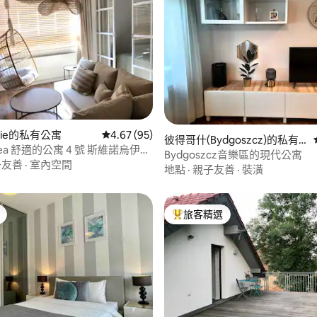
98 的平均評分（滿分 5 分）
ście的私有公寓
從 95 則評價中獲得 4.67 的平均評分（滿分 5
4.67 (95)
彼得哥什(Bydgoszcz)的私有
&Sea 舒適的公寓 4 號 斯維諾烏伊斯
公寓
Bydgoszcz音樂區的現代公寓
子友善
·
室內空間
地點
·
親子友善
·
裝潢
旅客精選
旅客精選榜首