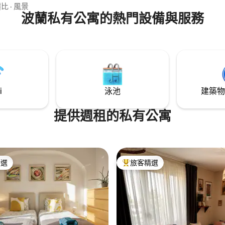
、Motorola、Nokia、
價比
·
風景
ńskie Centrum Innowacji）。 瓦
波蘭私有公寓的熱門設備與服務
皇家城堡） -8.5公裏 巴利采機
5 公里 公寓有獨立停車位（在地下車
以使用 Netflix。 可以租腳踏車
0 茲羅提）
i
泳池
建築物
提供週租的私有公寓
精選
旅客精選
榜首
旅客精選榜首