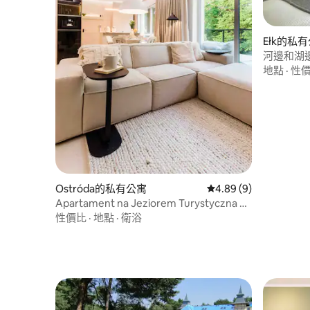
Ełk的私
河邊和湖
地點
·
性
Ostróda的私有公寓
從 9 則評價中獲得 4.
4.89 (9)
Apartament na Jeziorem Turystyczna #
17
性價比
·
地點
·
衛浴