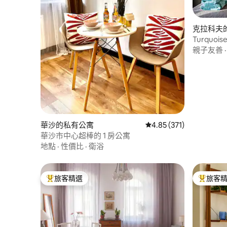
克拉科夫
Turquo
浴室）
親子友善
華沙的私有公寓
從 371 則評價中獲得 4
4.85 (371)
華沙市中心超棒的 1 房公寓
地點
·
性價比
·
衛浴
旅客精選
旅客
旅客精選榜首
旅客精選