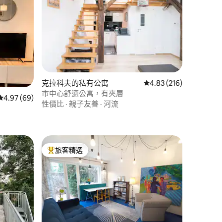
克拉科夫的私有公寓
從 216 則評價中獲得 4
4.83 (216)
市中心舒適公寓，有夾層
 分）
從 69 則評價中獲得 4.97 的平均評分（滿分 5 分）
4.97 (69)
性價比
·
親子友善
·
河流
旅客精選
旅客精選榜首