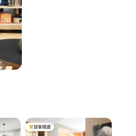
華沙的私
旅客精選
超讚房
旅客精選榜首
超讚房
波茲南斯