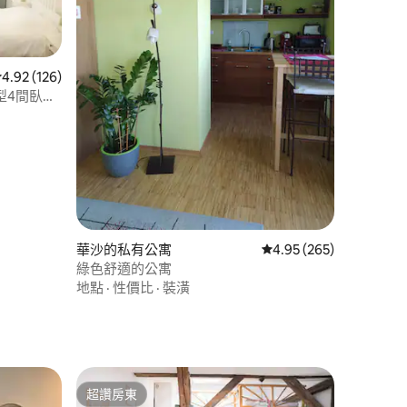
從 126 則評價中獲得 4.92 的平均評分（滿分 5 分）
4.92 (126)
尺大型4間臥室
 分）
華沙的私有公寓
從 265 則評價中獲得 4
4.95 (265)
綠色舒適的公寓
地點
·
性價比
·
裝潢
超讚房東
超讚房東