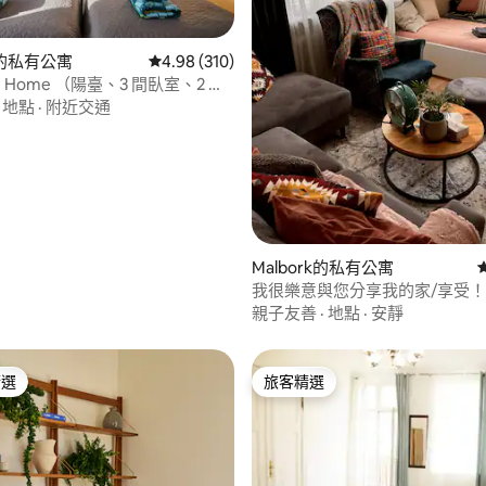
的私有公寓
從 310 則評價中獲得 4.98 的平均評分（滿分 5
4.98 (310)
ise Home （陽臺、3 間臥室、2 間
·
地點
·
附近交通
.85 的平均評分（滿分 5 分）
Malbork的私有公寓
我很樂意與您分享我的家/享受！
親子友善
·
地點
·
安靜
精選
旅客精選
榜首
旅客精選