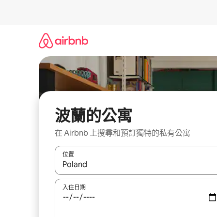
略
過
以
前
往
內
容
波蘭的公寓
在 Airbnb 上搜尋和預訂獨特的私有公寓
位置
如有搜尋結果，瀏覽內容時請使用上下箭頭，或輕
入住日期