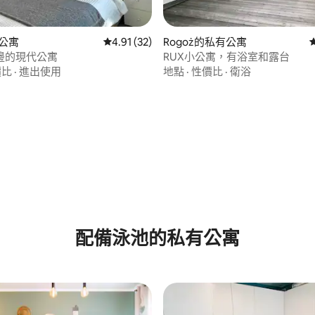
有公寓
從 32 則評價中獲得 4.91 的平均評分（滿分 5
4.91 (32)
Rogoż的私有公寓
邊的現代公寓
RUX小公寓，有浴室和露台
價比
·
進出使用
地點
·
性價比
·
衛浴
89 的平均評分（滿分 5 分）
配備泳池的私有公寓