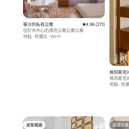
華沙的私有公寓
從 271 則評價中獲得 4.
4.96 (271)
位於市中心的漂亮公寓公寓公寓
地點
·
性價比
·
Wi-Fi
格但斯克(
格但斯克
地點
·
性
旅客精選
超讚房東
旅客精選
超讚房東