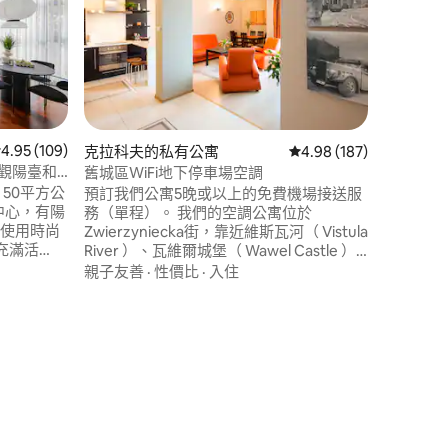
探索位於
公寓位於
中，在這
個寧靜的
設計緊湊
性價比
·
這個隱藏
之遙，四
將便利與
 109 則評價中獲得 4.95 的平均評分（滿分 5 分）
4.95 (109)
克拉科夫的私有公寓
從 187 則評價中獲得 4
4.98 (187)
音。只需放鬆
園景觀陽臺和
舊城區WiFi地下停車場空調
50平方公
預訂我們公寓5晚或以上的免費機場接送服
街中心，有陽
務（單程）。 我們的空調公寓位於
 使用時尚
Zwierzyniecka街，靠近維斯瓦河（ Vistula
充滿活
River ）、瓦維爾城堡（ Wawel Castle ）
進行娛
，毗鄰喜來登酒店（ Sheraton Hotel ）。
親子友善
·
性價比
·
入住
地理位置完美，可輕鬆前往舊城區（步行
室 —設備
不到10分鐘）和Vistula River
都有中央空
 分）